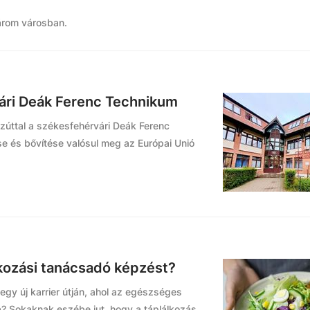
három városban.
vári Deák Ferenc Technikum
 ezúttal a székesfehérvári Deák Ferenc
e és bővítése valósul meg az Európai Unió
lkozási tanácsadó képzést?
egy új karrier útján, ahol az egészséges
a? Sokaknak eszébe jut, hogy a táplálkozás