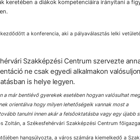
ák keretében a diákok kompetenciáira irányítani a fig
ben.
zdődött a konferencia, aki a pályaválasztás lelki vetületé
hérvári Szakképzési Centrum szervezte ann
entáció ne csak egyedi alkalmakon valósuljo
atásban is helye legyen.
ban a már bentlévő gyerekek esetében hogyan valósulhat me
yenek orientálva hogy milyen lehetőségeik vannak most a
vább tanulni innen akár a felsőoktatásba vagy egy újabb 
os Zoltán, a Székesfehérvári Szakképzési Centrum főigazga
tőjében hangsúlyozta, a város számára kiemelkedő a Szak