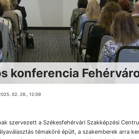
ós konferencia Fehérvár
2025. 02. 26., 12:09
ak szervezett a Székesfehérvári Szakképzési Centr
ályaválasztás témaköré épült, a szakemberek arra ke