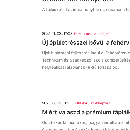
A fejlesztés hat intézményt érint, összesen 
2025. 11. 02., 17:08
Gazdaság
,
szakképzés
Új épületrésszel bővül a fehér
Újabb oktatási fejlesztés indul el Fehérváron
Technikum és Szakképző Iskola korszerűsítés
helyreállítási alapjának (RRF) forrásaiból.
2025. 05. 23., 09:15
Oktatás
,
szakképzés
Miért válaszd a prémium táplá
Gondolkodtál már azon, hogyan indulhatnál el 
életmód és a táplálkozás kerül a középpontb