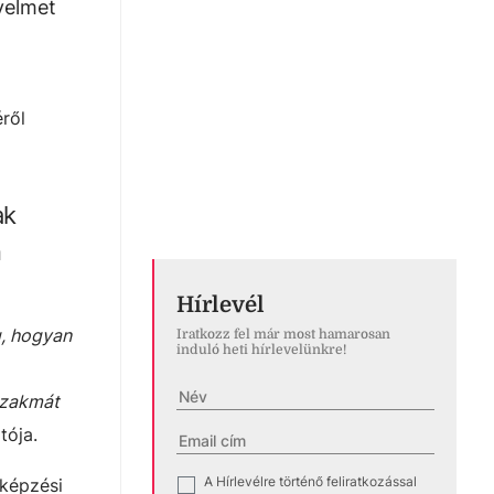
yelmet
ről
ak
n
Hírlevél
g, hogyan
Iratkozz fel már most hamarosan
induló heti hírlevelünkre!
szakmát
tója.
A Hírlevélre történő feliratkozással
✓
képzési