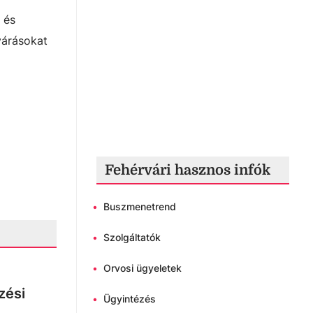
 és
várásokat
Fehérvári hasznos infók
•
Buszmenetrend
•
Szolgáltatók
•
Orvosi ügyeletek
zési
•
Ügyintézés