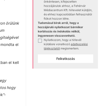
önkéntesen, kifejezetten
hozzájárulok ahhoz, a Fehérvár
Médiacentrum Kft. hírlevelet küldjön,
és ehhez kapcsolódóan felhasználói
fiókot hozzon létre.
yon örülünk
Tudomásul bírok arról, hogy a
hozzájáruló nyilatkozat bármikor
rum
korlátozás és indokolás nélkül,
ingyenesen visszavonható.
egítségével
Nyilatkozom, hogy a hírlevél
✓
 mondta el
küldésre vonatkozó
adatkezelési
tájékoztatót
megismertem.
Feliratkozás
ban el kell
 egy
ntos hogy
ók"
-