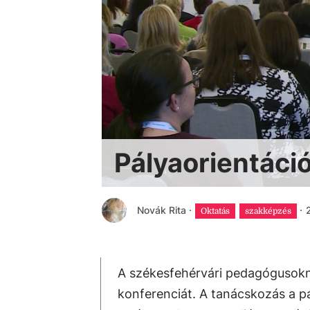
Pályaorientáci
Novák Rita
·
·
Oktatás
szakképzés
A székesfehérvári pedagógusokn
konferenciát. A tanácskozás a p