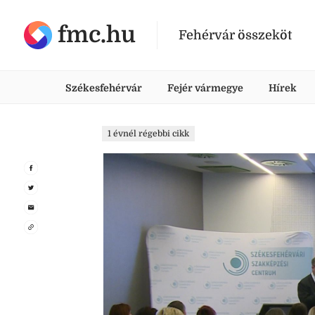
fmc.hu
Fehérvár összeköt
Székesfehérvár
Fejér vármegye
Hírek
1 évnél régebbi cikk