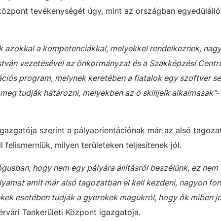
özpont tevékenységét úgy, mint az országban egyedülálló
ek azokkal a kompetenciákkal, melyekkel rendelkeznek, nag
 István vezetésével az önkormányzat és a Szakképzési Cent
ációs program, melynek keretében a fiatalok egy szoftver s
eg tudják határozni, melyekben az ő skilljeik alkalmasak"
-
gazgatója szerint a pályaorientációnak már az alsó tagozat
felismerniük, milyen területeken teljesítenek jól.
ógusban, hogy nem egy pályára állításról beszélünk, ez nem
lyamat amit már alsó tagozatban el kell kezdeni, nagyon fo
kek esetében tudják a gyerekek magukról, hogy ők miben j
rvári Tankerületi Központ igazgatója.