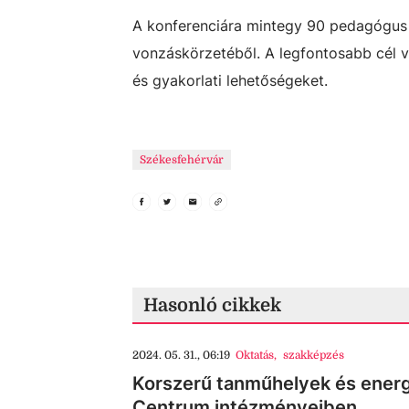
A konferenciára mintegy 90 pedagógus 
vonzáskörzetéből. A legfontosabb cél vo
és gyakorlati lehetőségeket.
Székesfehérvár
Hasonló cikkek
2024. 05. 31., 06:19
Oktatás
,
szakképzés
Korszerű tanműhelyek és energe
Centrum intézményeiben