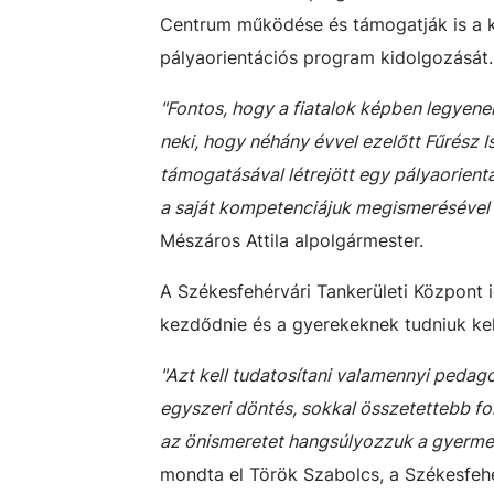
Centrum működése és támogatják is a k
pályaorientációs program kidolgozását.
"Fontos, hogy a fiatalok képben legyen
neki, hogy néhány évvel ezelőtt Fűrész
támogatásával létrejött egy pályaorient
a saját kompetenciájuk megismerésével m
Mészáros Attila alpolgármester.
A Székesfehérvári Tankerületi Központ i
kezdődnie és a gyerekeknek tudniuk kell 
"Azt kell tudatosítani valamennyi pedag
egyszeri döntés, sokkal összetettebb fo
az önismeretet hangsúlyozzuk a gyerme
mondta el Török Szabolcs, a Székesfehé