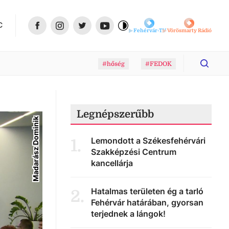
C
Fehérvár-TV
Vörösmarty Rádió
#hőség
#FEDOK
Legnépszerűbb
Madarász Dominik
Lemondott a Székesfehérvári
1
.
Szakképzési Centrum
kancellárja
Hatalmas területen ég a tarló
2
.
Fehérvár határában, gyorsan
terjednek a lángok!