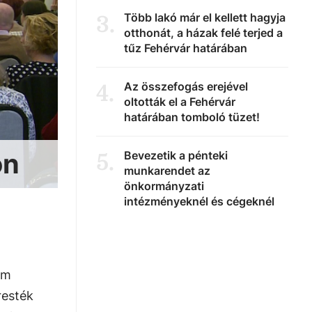
Több lakó már el kellett hagyja
3
.
otthonát, a házak felé terjed a
tűz Fehérvár határában
Az összefogás erejével
4
.
oltották el a Fehérvár
határában tomboló tüzet!
on
Bevezetik a pénteki
5
.
munkarendet az
önkormányzati
intézményeknél és cégeknél
um
resték