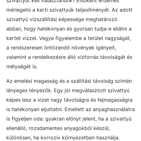
szivattyút kell választanunk? Elsőként érdemes
mérlegelni a kerti szivattyúk teljesítményét. Az adott
szivattyú vízszállítási képessége meghatározó
abban, hogy hatékonyan és gyorsan tudja-e ellátni a
kertet vízzel. Vegye figyelembe a terület nagyságát,
a rendszeresen öntözendő növények igényeit,
valamint a rendelkezésre álló vízforrás távolságát és
mélységét is.
Az emelési magasság és a szállítási távolság szintén
lényeges tényezők. Egy jól megválasztott szivattyú
képes lesz a vizet nagy távolságra és fejmagasságra
is hatékonyan eljuttatni. Emellett az anyaghasználatra
is figyeljen oda: gyakran előnyt jelent, ha a szivattyú
ellenálló, rozsdamentes anyagokból készül,
különösen, ha korrozív környezetben használja.