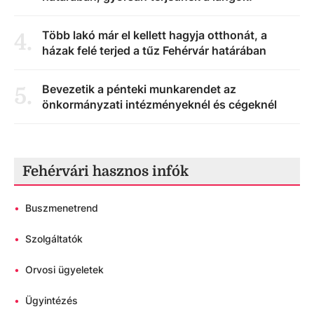
Több lakó már el kellett hagyja otthonát, a
4
.
házak felé terjed a tűz Fehérvár határában
Bevezetik a pénteki munkarendet az
5
.
önkormányzati intézményeknél és cégeknél
Fehérvári hasznos infók
•
Buszmenetrend
•
Szolgáltatók
•
Orvosi ügyeletek
•
Ügyintézés