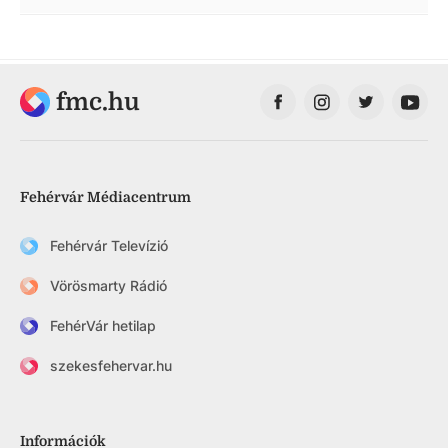
fmc.hu
Fehérvár Médiacentrum
Fehérvár Televízió
Vörösmarty Rádió
FehérVár hetilap
szekesfehervar.hu
Információk