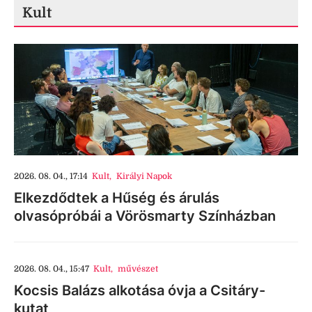
Kult
2026. 08. 04., 17:14
Kult
,
Királyi Napok
Elkezdődtek a Hűség és árulás
olvasópróbái a Vörösmarty Színházban
2026. 08. 04., 15:47
Kult
,
művészet
Kocsis Balázs alkotása óvja a Csitáry-
kutat