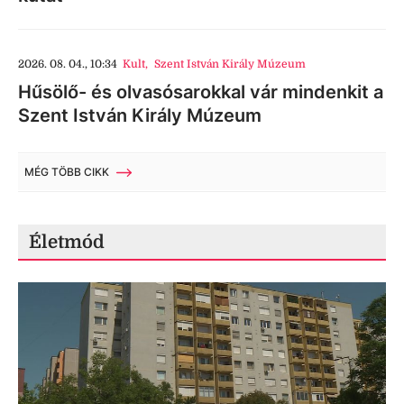
2026. 08. 04., 10:34
Kult
,
Szent István Király Múzeum
Hűsölő- és olvasósarokkal vár mindenkit a
Szent István Király Múzeum
MÉG TÖBB CIKK
Életmód