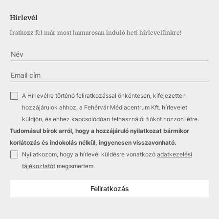
Hírlevél
Iratkozz fel már most hamarosan induló heti hírlevelünkre!
✓
A Hírlevélre történő feliratkozással önkéntesen, kifejezetten
hozzájárulok ahhoz, a Fehérvár Médiacentrum Kft. hírlevelet
küldjön, és ehhez kapcsolódóan felhasználói fiókot hozzon létre.
Tudomásul bírok arról, hogy a hozzájáruló nyilatkozat bármikor
korlátozás és indokolás nélkül, ingyenesen visszavonható.
✓
Nyilatkozom, hogy a hírlevél küldésre vonatkozó
adatkezelési
tájékoztatót
megismertem.
Feliratkozás