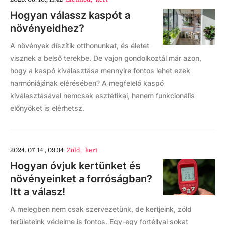
Hogyan válassz kaspót a
növényeidhez?
A növények díszítik otthonunkat, és életet
visznek a belső terekbe. De vajon gondolkoztál már azon,
hogy a kaspó kiválasztása mennyire fontos lehet ezek
harmóniájának elérésében? A megfelelő kaspó
kiválasztásával nemcsak esztétikai, hanem funkcionális
előnyöket is elérhetsz.
2024. 07. 14., 09:34
Zöld
,
kert
Hogyan óvjuk kertünket és
növényeinket a forróságban?
Itt a válasz!
A melegben nem csak szervezetünk, de kertjeink, zöld
területeink védelme is fontos. Egy-egy fortéllyal sokat