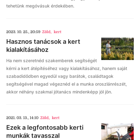
tehetünk megóvásuk érdekében.
2023. 10. 25., 20:59
Zöld
,
kert
Hasznos tanácsok a kert
kialakításához
Ha nem szeretnéd szakemberek segítségét
kérni a kert átépítéséhez vagy kialakításához, hanem saját
szabadidődben egyedül vagy barátok, családtagok
segítségével magad végeznéd el a munka oroszlánrészét,
akkor néhány szakmai jótanács mindenképp jól jön.
2021. 03. 13., 14:10
Zöld
,
kert
Ezek a legfontosabb kerti
munkák tavasszal