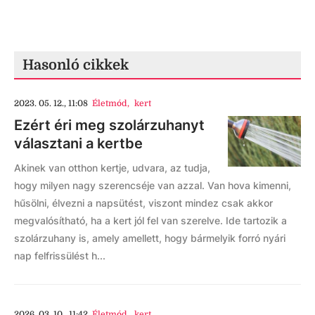
Hasonló cikkek
2023. 05. 12., 11:08
Életmód
,
kert
Ezért éri meg szolárzuhanyt
választani a kertbe
Akinek van otthon kertje, udvara, az tudja,
hogy milyen nagy szerencséje van azzal. Van hova kimenni,
hűsölni, élvezni a napsütést, viszont mindez csak akkor
megvalósítható, ha a kert jól fel van szerelve. Ide tartozik a
szolárzuhany is, amely amellett, hogy bármelyik forró nyári
nap felfrissülést h...
2026. 03. 10., 11:42
Életmód
,
kert