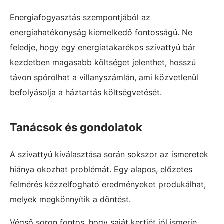
Energiafogyasztás szempontjából az
energiahatékonyság kiemelkedő fontosságú. Ne
feledje, hogy egy energiatakarékos szivattyú bár
kezdetben magasabb költséget jelenthet, hosszú
távon spórolhat a villanyszámlán, ami közvetlenül
befolyásolja a háztartás költségvetését.
Tanácsok és gondolatok
A szivattyú kiválasztása során sokszor az ismeretek
hiánya okozhat problémát. Egy alapos, előzetes
felmérés kézzelfogható eredményeket produkálhat,
melyek megkönnyítik a döntést.
Végső soron fontos, hogy saját kertjét jól ismerje,