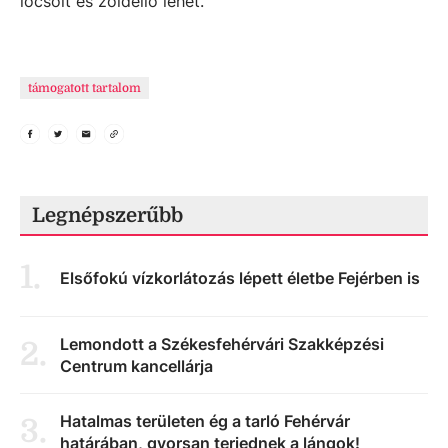
locsolt és zöldellő lehet.
támogatott tartalom
Legnépszerűbb
1
.
Elsőfokú vízkorlátozás lépett életbe Fejérben is
Lemondott a Székesfehérvári Szakképzési
2
.
Centrum kancellárja
Hatalmas területen ég a tarló Fehérvár
3
.
határában, gyorsan terjednek a lángok!