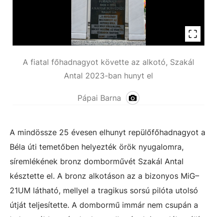
A fiatal főhadnagyot követte az alkotó, Szakál
Antal 2023-ban hunyt el
Pápai Barna
A mindössze 25 évesen elhunyt repülőfőhadnagyot a
Béla úti temetőben helyezték örök nyugalomra,
síremlékének bronz domborművét Szakál Antal
késztette el. A bronz alkotáson az a bizonyos MiG–
21UM látható, mellyel a tragikus sorsú pilóta utolsó
útját teljesítette. A dombormű immár nem csupán a