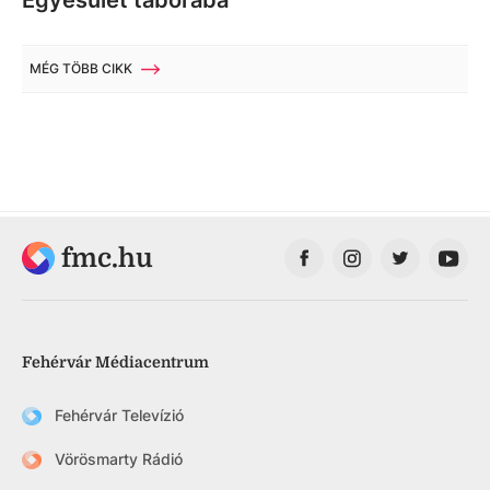
Egyesület táborába
MÉG TÖBB CIKK
fmc.hu
Fehérvár Médiacentrum
Fehérvár Televízió
Vörösmarty Rádió