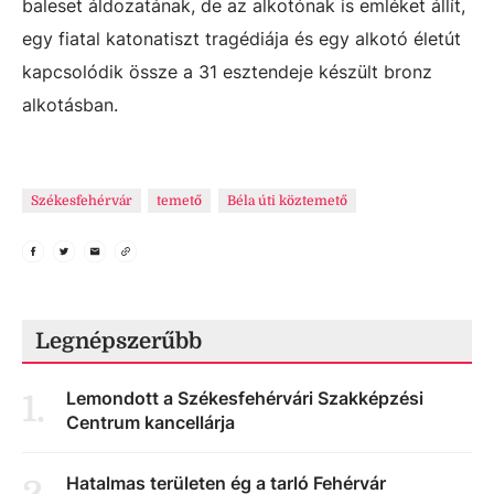
baleset áldozatának, de az alkotónak is emléket állít,
egy fiatal katonatiszt tragédiája és egy alkotó életút
kapcsolódik össze a 31 esztendeje készült bronz
alkotásban.
Székesfehérvár
temető
Béla úti köztemető
Legnépszerűbb
Lemondott a Székesfehérvári Szakképzési
1
.
Centrum kancellárja
Hatalmas területen ég a tarló Fehérvár