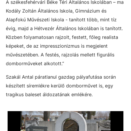
A székesfehérvári Béke Téri Általános Iskolában – ma
Kodály Zoltán Általános Iskola, Gimnázium és
Alapfokú Művészeti Iskola - tanított több, mint tíz
évig, majd a Hétvezér Általános Iskolában is tanított.
Közben folyamatosan rajzolt, festett, főleg realista
képeket, de az impresszionizmus is megjelent
művészetében. A festés, rajzolás mellett figurális
domborműveket alkotott.”
Szakál Antal páratlanul gazdag pályafutása során
készített síremlékre kerülő domborművet is, egy
tragikus baleset áldozatának emlékére.