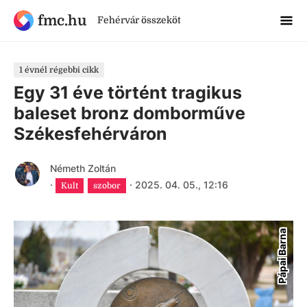
fmc.hu
Fehérvár összeköt
1 évnél régebbi cikk
Egy 31 éve történt tragikus
baleset bronz domborműve
Székesfehérváron
Németh Zoltán
·
·
2025. 04. 05., 12:16
Kult
szobor
Pápai Barna