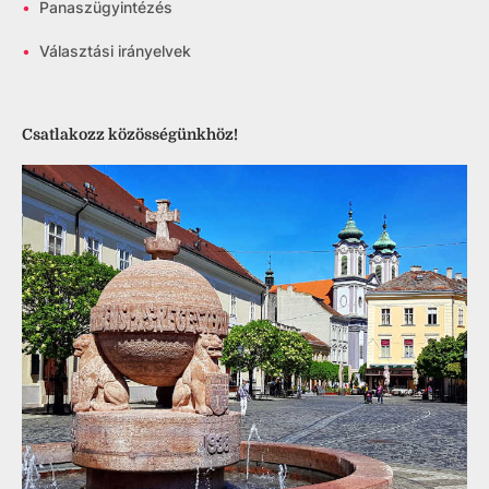
•
Panaszügyintézés
•
Választási irányelvek
Csatlakozz közösségünkhöz!