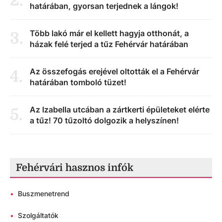
2
.
határában, gyorsan terjednek a lángok!
Több lakó már el kellett hagyja otthonát, a
3
.
házak felé terjed a tűz Fehérvár határában
Az összefogás erejével oltották el a Fehérvár
4
.
határában tomboló tüzet!
Az Izabella utcában a zártkerti épületeket elérte
5
.
a tűz! 70 tűzoltó dolgozik a helyszínen!
Fehérvári hasznos infók
•
Buszmenetrend
•
Szolgáltatók