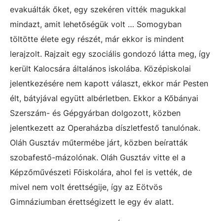
evakuálták őket, egy szekéren vitték magukkal
mindazt, amit lehetőségük volt … Somogyban
töltötte élete egy részét, már ekkor is mindent
lerajzolt. Rajzait egy szociális gondozó látta meg, így
került Kalocsára általános iskolába. Középiskolai
jelentkezésére nem kapott választ, ekkor már Pesten
élt, bátyjával együtt albérletben. Ekkor a Kőbányai
Szerszám- és Gépgyárban dolgozott, közben
jelentkezett az Operaházba díszletfestő tanulónak.
Oláh Gusztáv műtermébe járt, közben beíratták
szobafestő-mázolónak. Oláh Gusztáv vitte el a
Képzőművészeti Főiskolára, ahol fel is vették, de
mivel nem volt érettségije, így az Eötvös
Gimnáziumban érettségizett le egy év alatt.