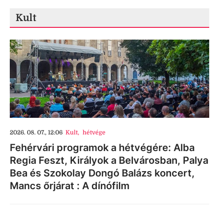
Kult
2026. 08. 07., 12:06
Kult
,
hétvége
Fehérvári programok a hétvégére: Alba
Regia Feszt, Királyok a Belvárosban, Palya
Bea és Szokolay Dongó Balázs koncert,
Mancs őrjárat : A dínófilm