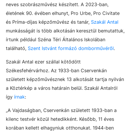
neves szobrászművész készített. A 2023-ban,
életének 90. évében elhunyt, Pro Urbe, Pro Civitate
és Príma-díjas képzőművész és tanár,
Szakál Antal
munkásságát is több alkotásán keresztül bemutattuk,
írtunk például Széna Téri Általános Iskolában
található,
Szent Istvánt formázó domborművéről
.
Szakál Antal ezer szállal kötődött
Székesfehérvárhoz. Az 1933-ban Cservenkán
született képzőművésznek 13 alkotását tartja nyilván
a Köztérkép a város határain belül. Szakál Antalról
így
írnak
:
„A Vajdaságban, Cservenkán született 1933-ban a
kilenc testvér közül hetedikként. Később, 11 éves
korában kellett elhagyniuk otthonukat. 1944-ben