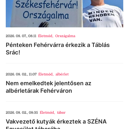
2026. 08. 07., 08:11
Életmód
,
Országalma
Pénteken Fehérvárra érkezik a Táblás
Srác!
2026. 08. 02., 11:07
Életmód
,
albérlet
Nem emelkedtek jelentősen az
albérletárak Fehérváron
2026. 08. 02., 08:35
Életmód
,
tábor
Vakvezető kutyák érkeztek a SZÉNA