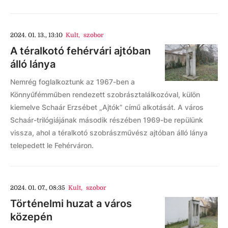
2024. 01. 13., 13:10
Kult
,
szobor
A téralkotó fehérvári ajtóban
álló lánya
Nemrég foglalkoztunk az 1967-ben a
Könnyűfémműben rendezett szobrásztalálkozóval, külön
kiemelve Schaár Erzsébet „Ajtók” című alkotását. A város
Schaár-trilógiájának második részében 1969-be repülünk
vissza, ahol a téralkotó szobrászművész ajtóban álló lánya
telepedett le Fehérváron.
2024. 01. 07., 08:35
Kult
,
szobor
Történelmi huzat a város
közepén