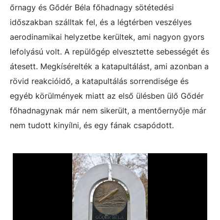
őrnagy és Gődér Béla főhadnagy sötétedési
időszakban szálltak fel, és a légtérben veszélyes
aerodinamikai helyzetbe kerültek, ami nagyon gyors
lefolyású volt. A repülőgép elvesztette sebességét és
átesett. Megkísérelték a katapultálást, ami azonban a
rövid reakcióidő, a katapultálás sorrendisége és
egyéb körülmények miatt az első ülésben ülő Gődér
főhadnagynak már nem sikerült, a mentőernyője már
nem tudott kinyílni, és egy fának csapódott.