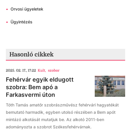
•
Orvosi ügyeletek
•
Ügyintézés
Hasonló cikkek
2025. 02. 17., 17:22
Kult
,
szobor
Fehérvár egyik eldugott
szobra: Bem apó a
Farkasvermi úton
Tóth Tamás amatőr szobrászművész fehérvári hagyatékát
bemutató harmadik, egyben utolsó részében a Bem apót
mintázó alkotását mutatjuk be. Az alkotó 2011-ben
adományozta a szobrot Székesfehérvárnak.