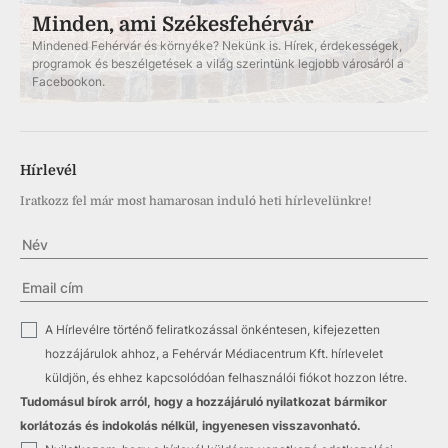
Minden, ami Székesfehérvár
Mindened Fehérvár és környéke? Nekünk is. Hírek, érdekességek,
programok és beszélgetések a világ szerintünk legjobb városáról a
Facebookon.
Hírlevél
Iratkozz fel már most hamarosan induló heti hírlevelünkre!
✓
A Hírlevélre történő feliratkozással önkéntesen, kifejezetten
hozzájárulok ahhoz, a Fehérvár Médiacentrum Kft. hírlevelet
küldjön, és ehhez kapcsolódóan felhasználói fiókot hozzon létre.
Tudomásul bírok arról, hogy a hozzájáruló nyilatkozat bármikor
korlátozás és indokolás nélkül, ingyenesen visszavonható.