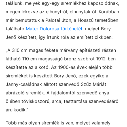
találunk, melyek egy-egy síremlékhez kapcsolódnak,
megemlékezve az elhunytról, elhunytakról. Korábban
már bemutattuk a Palotai úton, a Hosszú temetőben
található
Mater Dolorosa történetét
, melyet Bory
Jenő készített, így írtunk róla az említett cikkben:
„A 310 cm magas fekete márvány építészeti részen
látható 110 cm magasságú bronz szobrot 1912-ben
készítette az alkotó. Az 1900-as évek elején több
síremléket is készített Bory Jenő, ezek egyike a
Janny-családnak állított szenvedő Szűz Máriát
ábrázoló síremlék. A fajdalomtól szenvedő anya
ölében töviskoszorú, arca, testtartása szenvedéséről
árulkodik.”
Több más olyan síremlék is van, melyet valamely