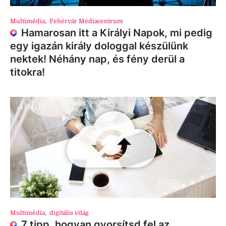
Multimédia
,
Fehérvár Médiacentrum
Hamarosan itt a Királyi Napok, mi pedig
egy igazán király dologgal készülünk
nektek! Néhány nap, és fény derül a
titokra!
Multimédia
,
digitális világ
7 tipp, hogyan gyorsítsd fel az