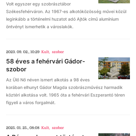
Volt egyszer egy szobrásztábor
Székesfehérváron. Az 1967-es alkotóközösség művei közül
leginkább a történelmi huzatot adó Ajtók című alumínium
öntvényt ismerhetik a városlakók.
2023. 09. 02., 10:29
Kult
,
szobor
58 éves a fehérvári Gádor-
szobor
Az Ülő Nő néven ismert alkotás a 98 éves
korában elhunyt Gádor Magda szobrászművész harmadik
köztéri alkotása volt. 1965 óta a fehérvári Eszperantó téren
figyeli a város forgalmát.
2025. 01. 25., 08:08
Kult
,
szobor