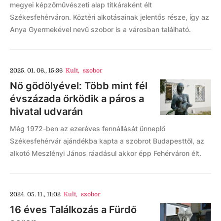
megyei képzőművészeti alap titkáraként élt
Székesfehérváron. Köztéri alkotásainak jelentős része, így az
Anya Gyermekével nevű szobor is a városban található.
2025. 01. 06., 15:36
Kult
,
szobor
Nő gödölyével: Több mint fél
évszázada őrködik a páros a
hivatal udvarán
Még 1972-ben az ezeréves fennállását ünneplő
Székesfehérvár ajándékba kapta a szobrot Budapesttől, az
alkotó Meszlényi János ráadásul akkor épp Fehérváron élt.
2024. 05. 11., 11:02
Kult
,
szobor
16 éves Találkozás a Fürdő