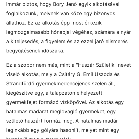
immár biztos, hogy Bory Jenő egyik alkotásával
foglalkozunk, melynek van köze egy bizonyos
állathoz. Ez az alkotás épp most érkezik
legmozgalmasabb hónapjai végéhez, számára a nyár
a kiteljesedés, a figyelem és az ezzel járó elismerés
begyűjtésének időszaka.
Ez a szobor nem más, mint a "Huszár Születik" nevet
viselő alkotás, mely a Csitáry G. Emil Uszoda és
Strandfürdő gyermekmedencéjének szélén áll,
kiegészítve egy, a talapzaton elhelyezett,
gyermekfejet formázó vízköpővel. Az alkotás egy
hatalmas madarat meglovagló gyermeket, egy
születő huszárt formáz meg. A hatalmas madár
leginkább egy gólyára hasonlít, melyet mint egy