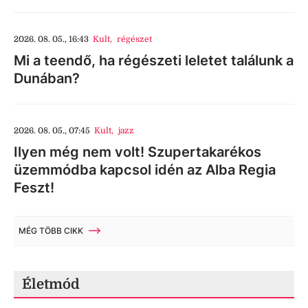
2026. 08. 05., 16:43
Kult
,
régészet
Mi a teendő, ha régészeti leletet találunk a
Dunában?
2026. 08. 05., 07:45
Kult
,
jazz
Ilyen még nem volt! Szupertakarékos
üzemmódba kapcsol idén az Alba Regia
Feszt!
MÉG TÖBB CIKK
Életmód