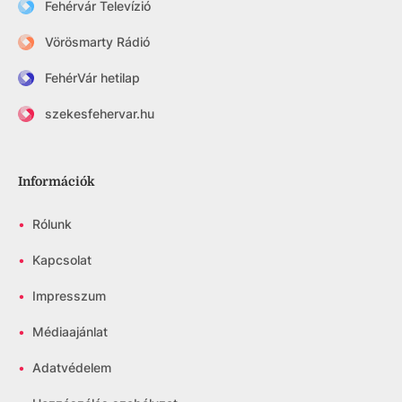
Fehérvár Televízió
Vörösmarty Rádió
FehérVár hetilap
szekesfehervar.hu
Információk
•
Rólunk
•
Kapcsolat
•
Impresszum
•
Médiaajánlat
•
Adatvédelem