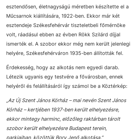
esztendősen, életnagyságú méretben készítette el a
Műcsarnok kiállítására, 1922-ben. Ekkor már két
esztendeje Székesfehérvár tiszteletbeli főmérnöke
volt, ráadásul ebben az évben Rökk Szilárd díjjal
ismerték el. A szobor ekkor még nem került jelenlegi
helyére, Székesfehérváron 1935-ben állították fel.
Érdekesség, hogy az alkotás nem egyedi darab.
Létezik ugyanis egy testvére a fővárosban, ennek
helyéről és felállításáról így számol be a Köztérkép:
„
Az Új Szent János Kórház – mai nevén Szent János
Kórház – kertjében 1937-ben került elhelyezésre,
ekkor mintegy harminc, előzőleg raktárban tárolt
szobor került elhelyezésre Budapest terein,
parkjaiban, közöttük Bory Jenő alkotása.”