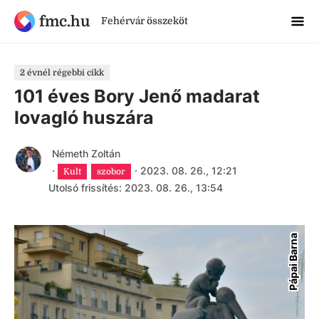
fmc.hu
Fehérvár összeköt
2 évnél régebbi cikk
101 éves Bory Jenő madarat
lovagló huszára
Németh Zoltán
·
·
2023. 08. 26., 12:21
Kult
szobor
Utolsó frissítés: 2023. 08. 26., 13:54
Pápai Barna