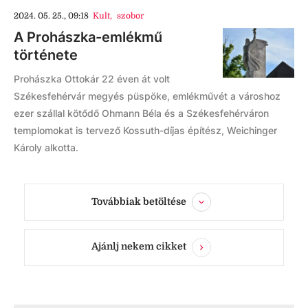
2024. 05. 25., 09:18
Kult
,
szobor
A Prohászka-emlékmű
története
Prohászka Ottokár 22 éven át volt
Székesfehérvár megyés püspöke, emlékművét a városhoz
ezer szállal kötődő Ohmann Béla és a Székesfehérváron
templomokat is tervező Kossuth-díjas építész, Weichinger
Károly alkotta.
Továbbiak betöltése
Ajánlj nekem cikket