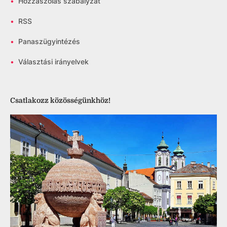
•
Hozzászólás szabályzat
•
RSS
•
Panaszügyintézés
•
Választási irányelvek
Csatlakozz közösségünkhöz!