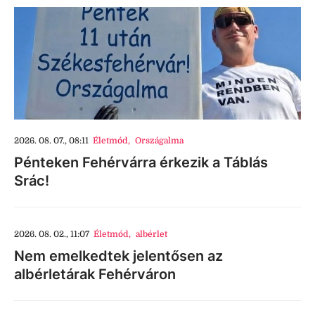
2026. 08. 07., 08:11
Életmód
,
Országalma
Pénteken Fehérvárra érkezik a Táblás
Srác!
2026. 08. 02., 11:07
Életmód
,
albérlet
Nem emelkedtek jelentősen az
albérletárak Fehérváron