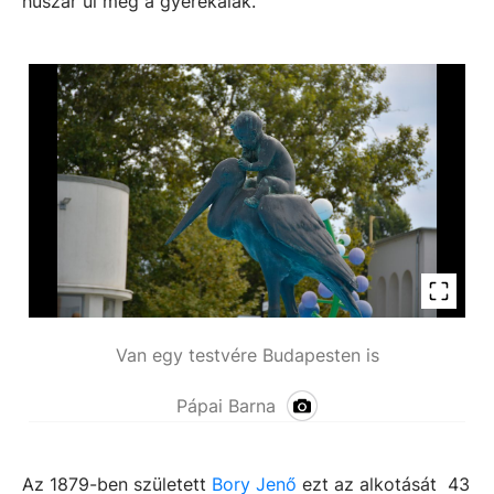
huszár ül meg a gyerekalak.
Van egy testvére Budapesten is
Pápai Barna
Az 1879-ben született
Bory Jenő
ezt az alkotását 43