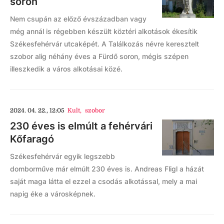
soron
Nem csupán az előző évszázadban vagy
még annál is régebben készült köztéri alkotások ékesítik
Székesfehérvár utcaképét. A Találkozás névre keresztelt
szobor alig néhány éves a Fürdő soron, mégis szépen
illeszkedik a város alkotásai közé.
2024. 04. 22., 12:05
Kult
,
szobor
230 éves is elmúlt a fehérvári
Kőfaragó
Székesfehérvár egyik legszebb
domborműve már elmúlt 230 éves is. Andreas Fligl a házát
saját maga látta el ezzel a csodás alkotással, mely a mai
napig éke a városképnek.