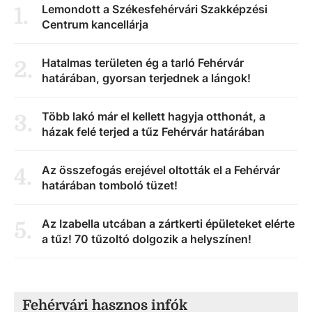
Lemondott a Székesfehérvári Szakképzési
1
.
Centrum kancellárja
Hatalmas területen ég a tarló Fehérvár
2
.
határában, gyorsan terjednek a lángok!
Több lakó már el kellett hagyja otthonát, a
3
.
házak felé terjed a tűz Fehérvár határában
Az összefogás erejével oltották el a Fehérvár
4
.
határában tomboló tüzet!
Az Izabella utcában a zártkerti épületeket elérte
5
.
a tűz! 70 tűzoltó dolgozik a helyszínen!
Fehérvári hasznos infók