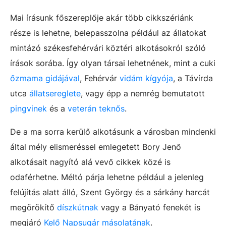
Mai írásunk főszereplője akár több cikkszériánk
része is lehetne, belepasszolna például az állatokat
mintázó székesfehérvári köztéri alkotásokról szóló
írások sorába. Így olyan társai lehetnének, mint a cuki
őzmama gidájával
, Fehérvár
vidám kígyója
, a Távírda
utca
állatsereglete
, vagy épp a nemrég bemutatott
pingvinek
és a
veterán teknős
.
De a ma sorra kerülő alkotásunk a városban mindenki
által mély elismeréssel emlegetett Bory Jenő
alkotásait nagyító alá vevő cikkek közé is
odaférhetne. Méltó párja lehetne például a jelenleg
felújítás alatt álló, Szent György és a sárkány harcát
megörökítő
díszkútnak
vagy a Bányató fenekét is
megjáró
Kelő Napsugár másolatának
.