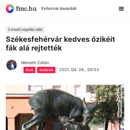
fmc.hu
Fehérvár összeköt
5 évnél régebbi cikk
Székesfehérvár kedves őzikéit
fák alá rejtették
Németh Zoltán
·
·
2021. 04. 26., 09:53
Kult
szobrok
Németh Zoltán