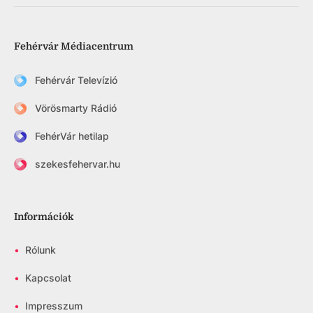
Fehérvár Médiacentrum
Fehérvár Televízió
Vörösmarty Rádió
FehérVár hetilap
szekesfehervar.hu
Információk
•
Rólunk
•
Kapcsolat
•
Impresszum