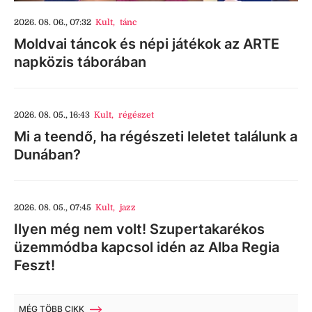
2026. 08. 06., 07:32
Kult
,
tánc
Moldvai táncok és népi játékok az ARTE
napközis táborában
2026. 08. 05., 16:43
Kult
,
régészet
Mi a teendő, ha régészeti leletet találunk a
Dunában?
2026. 08. 05., 07:45
Kult
,
jazz
Ilyen még nem volt! Szupertakarékos
üzemmódba kapcsol idén az Alba Regia
Feszt!
MÉG TÖBB CIKK