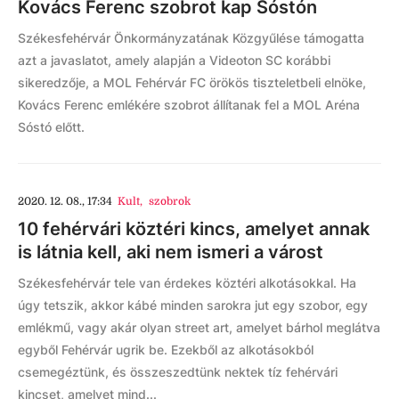
Kovács Ferenc szobrot kap Sóstón
Székesfehérvár Önkormányzatának Közgyűlése támogatta
azt a javaslatot, amely alapján a Videoton SC korábbi
sikeredzője, a MOL Fehérvár FC örökös tiszteletbeli elnöke,
Kovács Ferenc emlékére szobrot állítanak fel a MOL Aréna
Sóstó előtt.
2020. 12. 08., 17:34
Kult
,
szobrok
10 fehérvári köztéri kincs, amelyet annak
is látnia kell, aki nem ismeri a várost
Székesfehérvár tele van érdekes köztéri alkotásokkal. Ha
úgy tetszik, akkor kábé minden sarokra jut egy szobor, egy
emlékmű, vagy akár olyan street art, amelyet bárhol meglátva
egyből Fehérvár ugrik be. Ezekből az alkotásokból
csemegéztünk, és összeszedtünk nektek tíz fehérvári
kincset, amelyet mind...