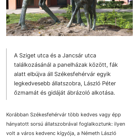
A Sziget utca és a Jancsár utca
találkozásánál a panelházak között, fák
alatt elbújva áll Székesfehérvár egyik
legkedvesebb állatszobra, László Péter
őzmamát és gidáját ábrázoló alkotása.
Korábban Székesfehérvár több kedves vagy épp
hányatott sorsú állatszobrával foglalkoztunk: ilyen
volt a város kedvenc kígyója, a Németh László