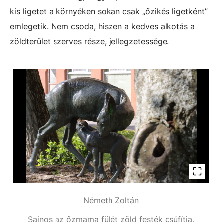
kis ligetet a környéken sokan csak „őzikés ligetként”
emlegetik. Nem csoda, hiszen a kedves alkotás a
zöldterület szerves része, jellegzetessége.
Németh Zoltán
Sajnos az őzmama fülét zöld festék csúfítja,