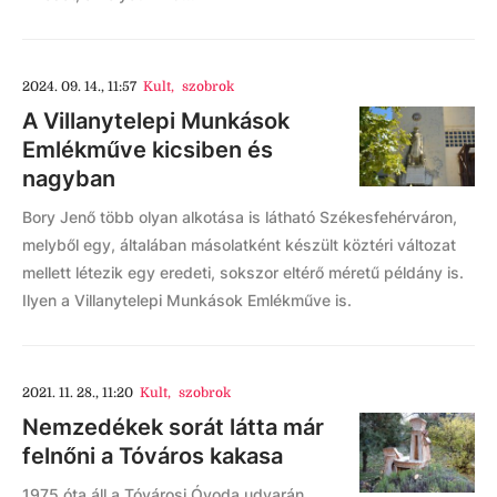
2024. 09. 14., 11:57
Kult
,
szobrok
A Villanytelepi Munkások
Emlékműve kicsiben és
nagyban
Bory Jenő több olyan alkotása is látható Székesfehérváron,
melyből egy, általában másolatként készült köztéri változat
mellett létezik egy eredeti, sokszor eltérő méretű példány is.
Ilyen a Villanytelepi Munkások Emlékműve is.
2021. 11. 28., 11:20
Kult
,
szobrok
Nemzedékek sorát látta már
felnőni a Tóváros kakasa
1975 óta áll a Tóvárosi Óvoda udvarán