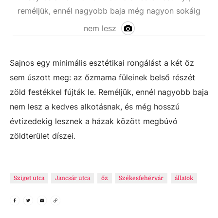
reméljük, ennél nagyobb baja még nagyon sokáig
nem lesz
Sajnos egy minimális esztétikai rongálást a két őz
sem úszott meg: az őzmama füleinek belső részét
zöld festékkel fújták le. Reméljük, ennél nagyobb baja
nem lesz a kedves alkotásnak, és még hosszú
évtizedekig lesznek a házak között megbúvó
zöldterület díszei.
Sziget utca
Jancsár utca
őz
Székesfehérvár
állatok