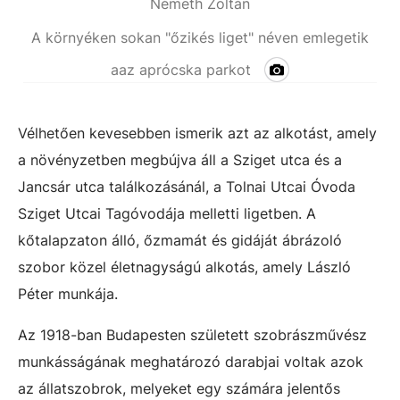
Németh Zoltán
A környéken sokan "őzikés liget" néven emlegetik
aaz aprócska parkot
Vélhetően kevesebben ismerik azt az alkotást, amely
a növényzetben megbújva áll a Sziget utca és a
Jancsár utca találkozásánál, a Tolnai Utcai Óvoda
Sziget Utcai Tagóvodája melletti ligetben. A
kőtalapzaton álló, őzmamát és gidáját ábrázoló
szobor közel életnagyságú alkotás, amely László
Péter munkája.
Az 1918-ban Budapesten született szobrászművész
munkásságának meghatározó darabjai voltak azok
az állatszobrok, melyeket egy számára jelentős