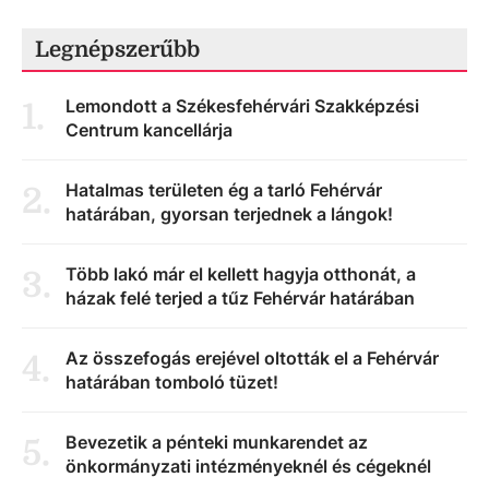
Legnépszerűbb
Lemondott a Székesfehérvári Szakképzési
1
.
Centrum kancellárja
Hatalmas területen ég a tarló Fehérvár
2
.
határában, gyorsan terjednek a lángok!
Több lakó már el kellett hagyja otthonát, a
3
.
házak felé terjed a tűz Fehérvár határában
Az összefogás erejével oltották el a Fehérvár
4
.
határában tomboló tüzet!
Bevezetik a pénteki munkarendet az
5
.
önkormányzati intézményeknél és cégeknél