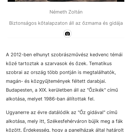
Németh Zoltán
Biztonságos kőtalapzaton áll az őzmama és gidája
A 2012-ben elhunyt szobrászművész kedvenc témái
közé tartoztak a szarvasok és őzek. Tematikus
szobrai az ország több pontján is megtalálhatók,
magán- és közgyűjtemények féltett darabjai.
Budapesten, a XIX. kerületben áll az "Őzikék" című
alkotása, melyet 1986-ban állítottak fel.
Ugyanerre az évre datálódik az "Őz gidával" című
alkotása, mely itt, Székesfehérváron bújik meg a fák
között. Érdekesség, hogy a panelházak által határolt