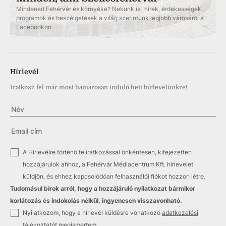
Mindened Fehérvár és környéke? Nekünk is. Hírek, érdekességek,
programok és beszélgetések a világ szerintünk legjobb városáról a
Facebookon.
Hírlevél
Iratkozz fel már most hamarosan induló heti hírlevelünkre!
✓
A Hírlevélre történő feliratkozással önkéntesen, kifejezetten
hozzájárulok ahhoz, a Fehérvár Médiacentrum Kft. hírlevelet
küldjön, és ehhez kapcsolódóan felhasználói fiókot hozzon létre.
Tudomásul bírok arról, hogy a hozzájáruló nyilatkozat bármikor
korlátozás és indokolás nélkül, ingyenesen visszavonható.
✓
Nyilatkozom, hogy a hírlevél küldésre vonatkozó
adatkezelési
tájékoztatót
megismertem.