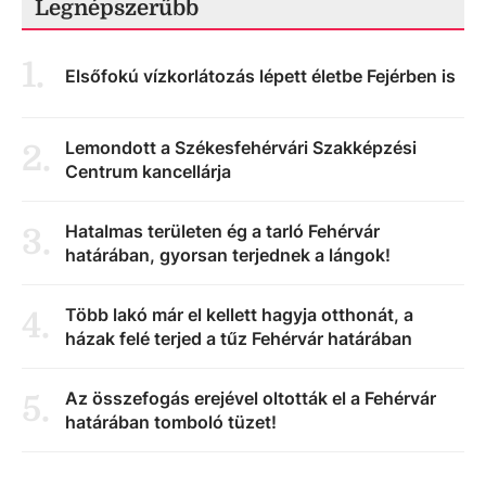
Legnépszerűbb
1
.
Elsőfokú vízkorlátozás lépett életbe Fejérben is
Lemondott a Székesfehérvári Szakképzési
2
.
Centrum kancellárja
Hatalmas területen ég a tarló Fehérvár
3
.
határában, gyorsan terjednek a lángok!
Több lakó már el kellett hagyja otthonát, a
4
.
házak felé terjed a tűz Fehérvár határában
Az összefogás erejével oltották el a Fehérvár
5
.
határában tomboló tüzet!