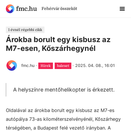
fmc.hu
Fehérvár összeköt
1 évnél régebbi cikk
Árokba borult egy kisbusz az
M7-esen, Kőszárhegynél
fmc.hu
·
·
2025. 04. 08., 16:01
Hírek
baleset
A helyszínre mentőhelikopter is érkezett.
Oldalával az árokba borult egy kisbusz az M7-es
autópálya 73-as kilométerszelvényénél, Kőszárhegy
térségében, a Budapest felé vezető irányban. A