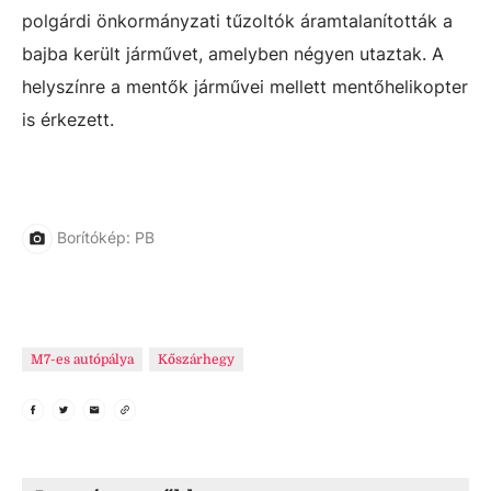
polgárdi önkormányzati tűzoltók áramtalanították a
bajba került járművet, amelyben négyen utaztak. A
helyszínre a mentők járművei mellett mentőhelikopter
is érkezett.
Borítókép: PB
M7-es autópálya
Kőszárhegy