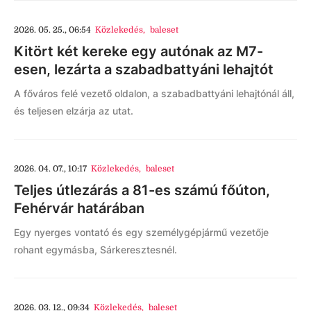
2026. 05. 25., 06:54
Közlekedés
,
baleset
Kitört két kereke egy autónak az M7-
esen, lezárta a szabadbattyáni lehajtót
A főváros felé vezető oldalon, a szabadbattyáni lehajtónál áll,
és teljesen elzárja az utat.
2026. 04. 07., 10:17
Közlekedés
,
baleset
Teljes útlezárás a 81-es számú főúton,
Fehérvár határában
Egy nyerges vontató és egy személygépjármű vezetője
rohant egymásba, Sárkeresztesnél.
2026. 03. 12., 09:34
Közlekedés
,
baleset