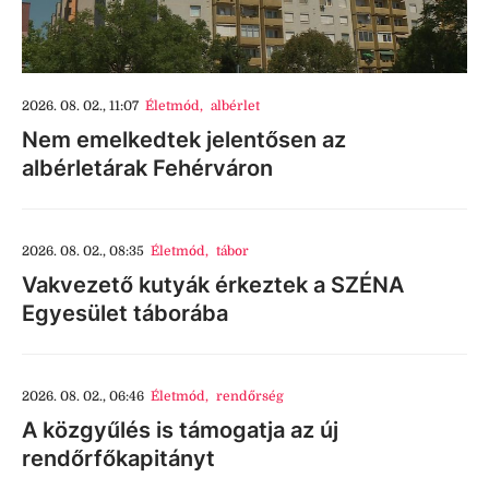
2026. 08. 02., 11:07
Életmód
,
albérlet
Nem emelkedtek jelentősen az
albérletárak Fehérváron
2026. 08. 02., 08:35
Életmód
,
tábor
Vakvezető kutyák érkeztek a SZÉNA
Egyesület táborába
2026. 08. 02., 06:46
Életmód
,
rendőrség
A közgyűlés is támogatja az új
rendőrfőkapitányt