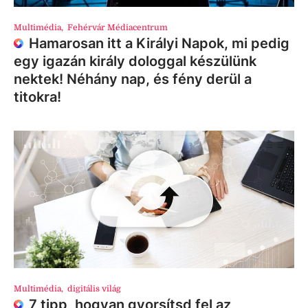
Multimédia
,
Fehérvár Médiacentrum
Hamarosan itt a Királyi Napok, mi pedig
egy igazán király dologgal készülünk
nektek! Néhány nap, és fény derül a
titokra!
Multimédia
,
digitális világ
7 tipp, hogyan gyorsítsd fel az