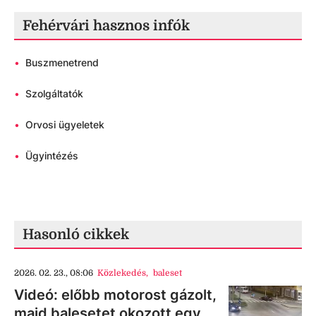
Fehérvári hasznos infók
•
Buszmenetrend
•
Szolgáltatók
•
Orvosi ügyeletek
•
Ügyintézés
Hasonló cikkek
2026. 02. 23., 08:06
Közlekedés
,
baleset
Videó: előbb motorost gázolt,
majd balesetet okozott egy