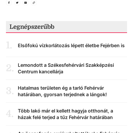
Legnépszerűbb
1
.
Elsőfokú vízkorlátozás lépett életbe Fejérben is
Lemondott a Székesfehérvári Szakképzési
2
.
Centrum kancellárja
Hatalmas területen ég a tarló Fehérvár
3
.
határában, gyorsan terjednek a lángok!
Több lakó már el kellett hagyja otthonát, a
4
.
házak felé terjed a tűz Fehérvár határában