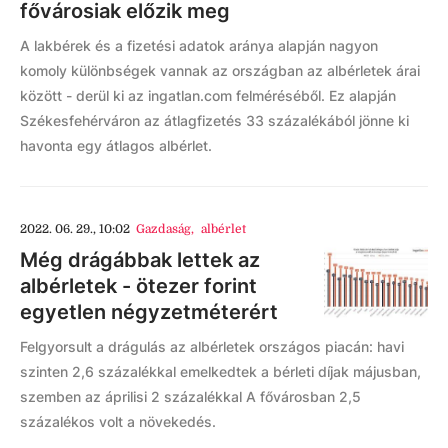
fővárosiak előzik meg
A lakbérek és a fizetési adatok aránya alapján nagyon
komoly különbségek vannak az országban az albérletek árai
között - derül ki az ingatlan.com felméréséből. Ez alapján
Székesfehérváron az átlagfizetés 33 százalékából jönne ki
havonta egy átlagos albérlet.
2022. 06. 29., 10:02
Gazdaság
,
albérlet
Még drágábbak lettek az
albérletek - ötezer forint
egyetlen négyzetméterért
Felgyorsult a drágulás az albérletek országos piacán: havi
szinten 2,6 százalékkal emelkedtek a bérleti díjak májusban,
szemben az áprilisi 2 százalékkal A fővárosban 2,5
százalékos volt a növekedés.