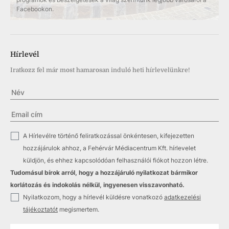
Facebookon.
Hírlevél
Iratkozz fel már most hamarosan induló heti hírlevelünkre!
✓
A Hírlevélre történő feliratkozással önkéntesen, kifejezetten
hozzájárulok ahhoz, a Fehérvár Médiacentrum Kft. hírlevelet
küldjön, és ehhez kapcsolódóan felhasználói fiókot hozzon létre.
Tudomásul bírok arról, hogy a hozzájáruló nyilatkozat bármikor
korlátozás és indokolás nélkül, ingyenesen visszavonható.
✓
Nyilatkozom, hogy a hírlevél küldésre vonatkozó
adatkezelési
tájékoztatót
megismertem.