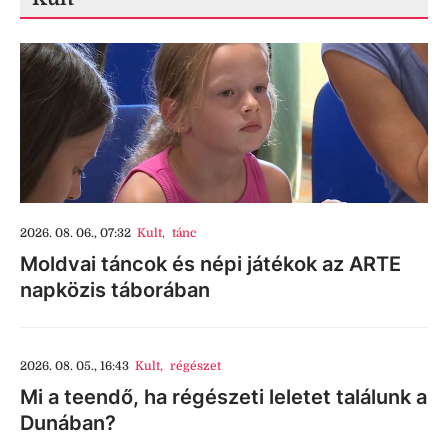
2026. 08. 06., 07:32
Kult
,
tánc
Moldvai táncok és népi játékok az ARTE
napközis táborában
2026. 08. 05., 16:43
Kult
,
régészet
Mi a teendő, ha régészeti leletet találunk a
Dunában?