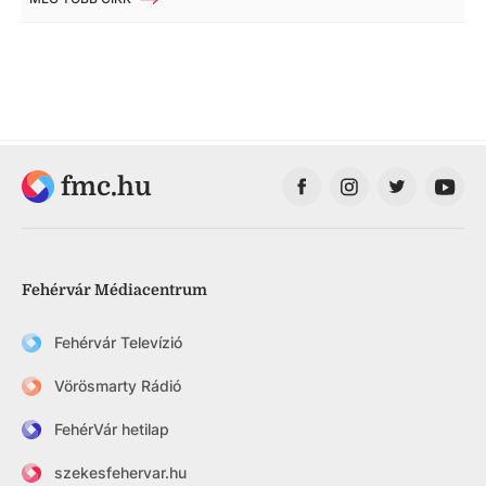
fmc.hu
Fehérvár Médiacentrum
Fehérvár Televízió
Vörösmarty Rádió
FehérVár hetilap
szekesfehervar.hu