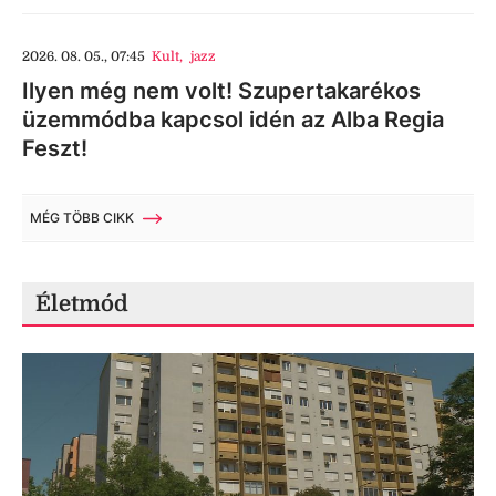
2026. 08. 05., 07:45
Kult
,
jazz
Ilyen még nem volt! Szupertakarékos
üzemmódba kapcsol idén az Alba Regia
Feszt!
MÉG TÖBB CIKK
Életmód