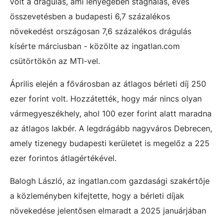
volt a drágulás, ami lényegében stagnálás, éves
összevetésben a budapesti 6,7 százalékos
növekedést országosan 7,6 százalékos drágulás
kísérte márciusban - közölte az ingatlan.com
csütörtökön az MTI-vel.
Április elején a fővárosban az átlagos bérleti díj 250
ezer forint volt. Hozzátették, hogy már nincs olyan
vármegyeszékhely, ahol 100 ezer forint alatt maradna
az átlagos lakbér. A legdrágább nagyváros Debrecen,
amely tizenegy budapesti kerületet is megelőz a 225
ezer forintos átlagértékével.
Balogh László, az ingatlan.com gazdasági szakértője
a közleményben kifejtette, hogy a bérleti díjak
növekedése jelentősen elmaradt a 2025 januárjában