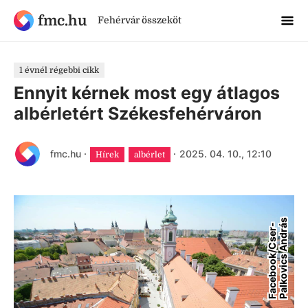
fmc.hu
Fehérvár összeköt
1 évnél régebbi cikk
Ennyit kérnek most egy átlagos
albérletért Székesfehérváron
fmc.hu
·
·
2025. 04. 10., 12:10
Hírek
albérlet
s
F
a
c
e
b
o
o
k
/
C
s
e
r
-
P
a
l
k
o
v
i
c
s
A
n
d
r
á