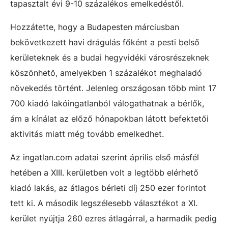
tapasztalt évi 9-10 százalékos emelkedéstől.
Hozzátette, hogy a Budapesten márciusban
bekövetkezett havi drágulás főként a pesti belső
kerületeknek és a budai hegyvidéki városrészeknek
köszönhető, amelyekben 1 százalékot meghaladó
növekedés történt. Jelenleg országosan több mint 17
700 kiadó lakóingatlanból válogathatnak a bérlők,
ám a kínálat az előző hónapokban látott befektetői
aktivitás miatt még tovább emelkedhet.
Az ingatlan.com adatai szerint április első másfél
hetében a XIII. kerületben volt a legtöbb elérhető
kiadó lakás, az átlagos bérleti díj 250 ezer forintot
tett ki. A második legszélesebb választékot a XI.
kerület nyújtja 260 ezres átlagárral, a harmadik pedig