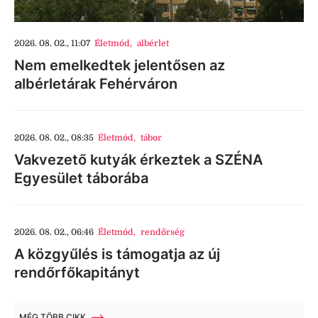
2026. 08. 02., 11:07
Életmód
,
albérlet
Nem emelkedtek jelentősen az
albérletárak Fehérváron
2026. 08. 02., 08:35
Életmód
,
tábor
Vakvezető kutyák érkeztek a SZÉNA
Egyesület táborába
2026. 08. 02., 06:46
Életmód
,
rendőrség
A közgyűlés is támogatja az új
rendőrfőkapitányt
MÉG TÖBB CIKK