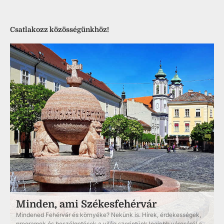
Csatlakozz közösségünkhöz!
Minden, ami Székesfehérvár
Mindened Fehérvár és környéke? Nekünk is. Hírek, érdekességek,
programok és beszélgetések a világ szerintünk legjobb városáról a