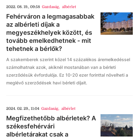
2022. 08. 19., 09:58
Gazdaság
,
albérlet
Fehérváron a legmagasabbak
az albérleti díjak a
megyeszékhelyek között, és
tovább emelkedhetnek - mit
tehetnek a bérlők?
A szakemberek szerint közel 14 százalékos áremelkedéssel
számolhatnak azok, akiknél mostanában van a bérleti
szerződésük évfordulója. Ez 10-20 ezer forinttal növelheti a
meglévő szerződések havi bérleti díjait.
2024. 02. 29., 11:04
Gazdaság
,
albérlet
Megfizethetőbb albérletek? A
székesfehérvári
albérletárakat csak a