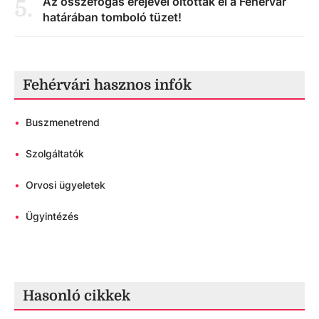
Az összefogás erejével oltották el a Fehérvár
5
.
határában tomboló tüzet!
Fehérvári hasznos infók
•
Buszmenetrend
•
Szolgáltatók
•
Orvosi ügyeletek
•
Ügyintézés
Hasonló cikkek