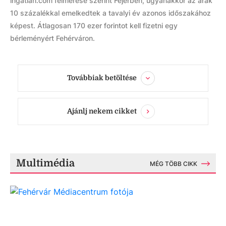
ingatlan.com felmérése szerint Fejérben, ugyanakkor az árak
10 százalékkal emelkedtek a tavalyi év azonos időszakához
képest. Átlagosan 170 ezer forintot kell fizetni egy
bérleményért Fehérváron.
Továbbiak betöltése
Ajánlj nekem cikket
Multimédia
MÉG TÖBB CIKK