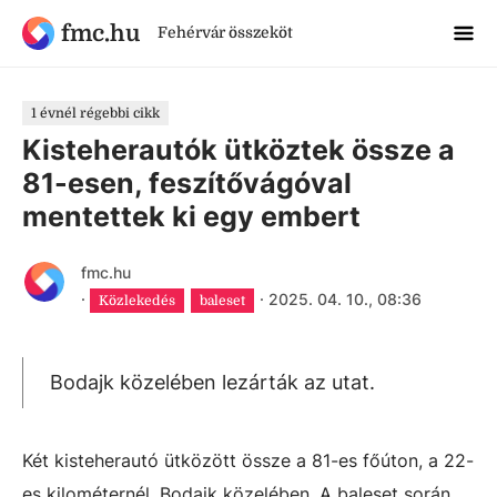
fmc.hu
Fehérvár összeköt
1 évnél régebbi cikk
Kisteherautók ütköztek össze a
81-esen, feszítővágóval
mentettek ki egy embert
fmc.hu
·
·
2025. 04. 10., 08:36
Közlekedés
baleset
Bodajk közelében lezárták az utat.
Két kisteherautó ütközött össze a 81-es főúton, a 22-
es kilométernél, Bodajk közelében. A baleset során