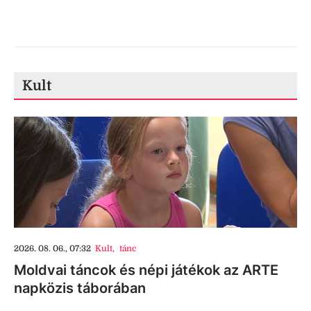
Kult
2026. 08. 06., 07:32
Kult
,
tánc
Moldvai táncok és népi játékok az ARTE
napközis táborában