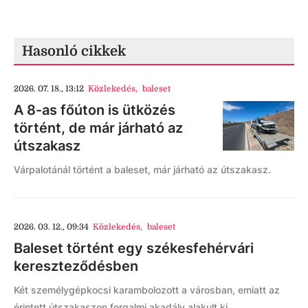
Hasonló cikkek
2026. 07. 18., 13:12
Közlekedés
,
baleset
A 8-as főúton is ütközés
történt, de már járható az
útszakasz
Várpalotánál történt a baleset, már járható az útszakasz.
2026. 03. 12., 09:34
Közlekedés
,
baleset
Baleset történt egy székesfehérvári
kereszteződésben
Két személygépkocsi karambolozott a városban, emiatt az
érintett útszakaszon forgalmi akadály alakult ki.