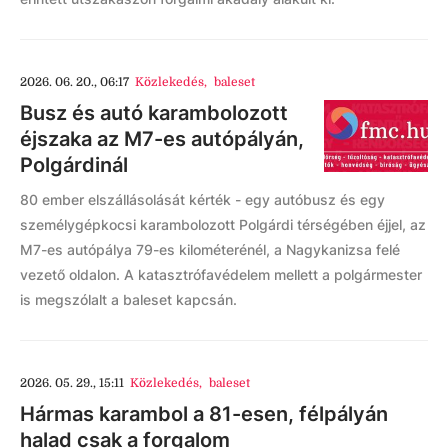
2026. 06. 20., 06:17
Közlekedés
,
baleset
Busz és autó karambolozott
éjszaka az M7-es autópályán,
Polgárdinál
80 ember elszállásolását kérték - egy autóbusz és egy
személygépkocsi karambolozott Polgárdi térségében éjjel, az
M7-es autópálya 79-es kilométerénél, a Nagykanizsa felé
vezető oldalon. A katasztrófavédelem mellett a polgármester
is megszólalt a baleset kapcsán.
2026. 05. 29., 15:11
Közlekedés
,
baleset
Hármas karambol a 81-esen, félpályán
halad csak a forgalom