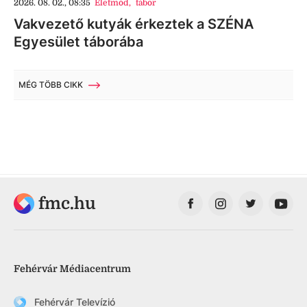
2026. 08. 02., 08:35
Életmód
,
tábor
Vakvezető kutyák érkeztek a SZÉNA
Egyesület táborába
MÉG TÖBB CIKK
fmc.hu
Fehérvár Médiacentrum
Fehérvár Televízió