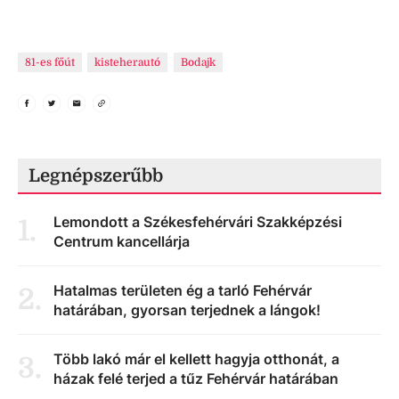
81-es főút
kisteherautó
Bodajk
Legnépszerűbb
Lemondott a Székesfehérvári Szakképzési
1
.
Centrum kancellárja
Hatalmas területen ég a tarló Fehérvár
2
.
határában, gyorsan terjednek a lángok!
Több lakó már el kellett hagyja otthonát, a
3
.
házak felé terjed a tűz Fehérvár határában