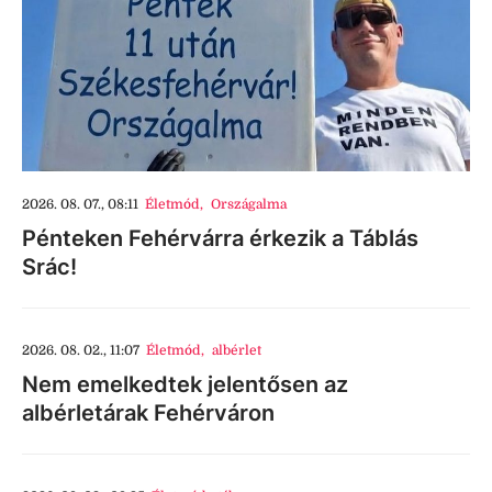
2026. 08. 07., 08:11
Életmód
,
Országalma
Pénteken Fehérvárra érkezik a Táblás
Srác!
2026. 08. 02., 11:07
Életmód
,
albérlet
Nem emelkedtek jelentősen az
albérletárak Fehérváron