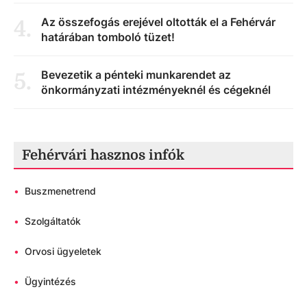
Az összefogás erejével oltották el a Fehérvár
4
.
határában tomboló tüzet!
Bevezetik a pénteki munkarendet az
5
.
önkormányzati intézményeknél és cégeknél
Fehérvári hasznos infók
•
Buszmenetrend
•
Szolgáltatók
•
Orvosi ügyeletek
•
Ügyintézés