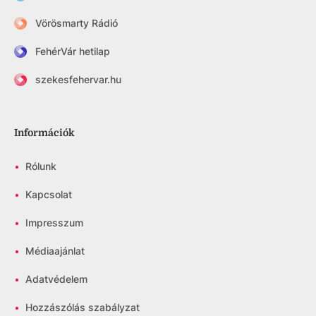
Vörösmarty Rádió
FehérVár hetilap
szekesfehervar.hu
Információk
•
Rólunk
•
Kapcsolat
•
Impresszum
•
Médiaajánlat
•
Adatvédelem
•
Hozzászólás szabályzat