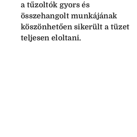
a tűzoltók g
yors és
összehangolt munkájának
köszönhetően sikerült a tüzet
teljesen eloltani.