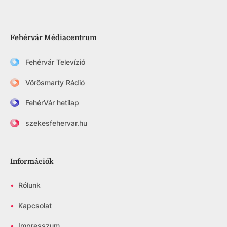
Fehérvár Médiacentrum
Fehérvár Televízió
Vörösmarty Rádió
FehérVár hetilap
szekesfehervar.hu
Információk
•
Rólunk
•
Kapcsolat
•
Impresszum