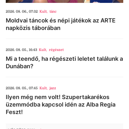
2026. 08. 06., 07:32
Kult
,
tánc
Moldvai táncok és népi játékok az ARTE
napközis táborában
2026. 08. 05., 16:43
Kult
,
régészet
Mi a teendő, ha régészeti leletet találunk a
Dunában?
2026. 08. 05., 07:45
Kult
,
jazz
Ilyen még nem volt! Szupertakarékos
üzemmódba kapcsol idén az Alba Regia
Feszt!