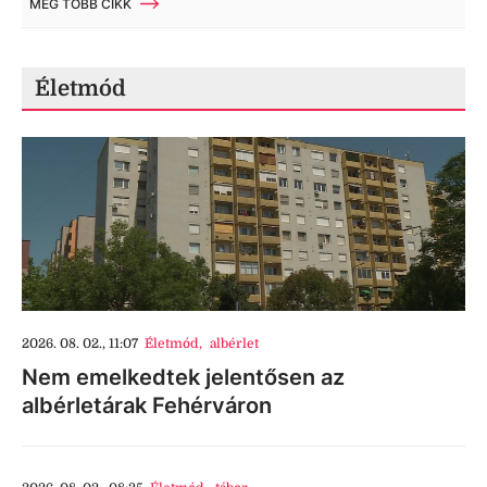
MÉG TÖBB CIKK
Életmód
2026. 08. 02., 11:07
Életmód
,
albérlet
Nem emelkedtek jelentősen az
albérletárak Fehérváron