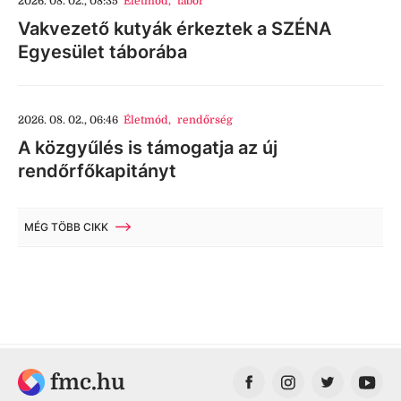
2026. 08. 02., 08:35
Életmód
,
tábor
Vakvezető kutyák érkeztek a SZÉNA
Egyesület táborába
2026. 08. 02., 06:46
Életmód
,
rendőrség
A közgyűlés is támogatja az új
rendőrfőkapitányt
MÉG TÖBB CIKK
fmc.hu