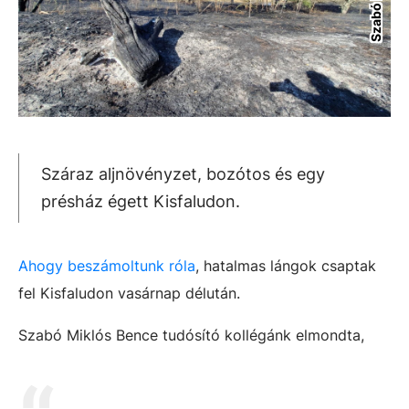
Száraz aljnövényzet, bozótos és egy
présház égett Kisfaludon.
Ahogy beszámoltunk róla
, h
atalmas lángok csaptak
fel Kisfaludon vasárnap délután.
Szabó Miklós Bence tudósító kollégánk elmondta,