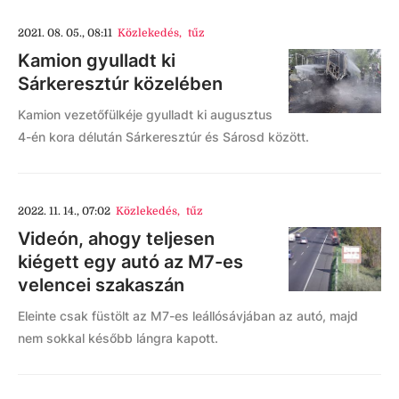
2021. 08. 05., 08:11
Közlekedés
,
tűz
Kamion gyulladt ki
Sárkeresztúr közelében
Kamion vezetőfülkéje gyulladt ki augusztus
4-én kora délután Sárkeresztúr és Sárosd között.
2022. 11. 14., 07:02
Közlekedés
,
tűz
Videón, ahogy teljesen
kiégett egy autó az M7-es
velencei szakaszán
Eleinte csak füstölt az M7-es leállósávjában az autó, majd
nem sokkal később lángra kapott.