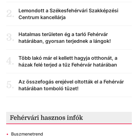
Lemondott a Székesfehérvári Szakképzési
2
.
Centrum kancellárja
Hatalmas területen ég a tarló Fehérvár
3
.
határában, gyorsan terjednek a lángok!
Több lakó már el kellett hagyja otthonát, a
4
.
házak felé terjed a tűz Fehérvár határában
Az összefogás erejével oltották el a Fehérvár
5
.
határában tomboló tüzet!
Fehérvári hasznos infók
•
Buszmenetrend