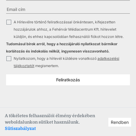
✓
A Hírlevélre történő feliratkozással önkéntesen, kifejezetten
hozzájárulok ahhoz, a Fehérvár Médiacentrum Kft. hírlevelet
küldjön, és ehhez kapcsolódóan felhasználói fiókot hozzon létre.
Tudomásul bírok arról, hogy a hozzájáruló nyilatkozat bármikor
korlátozás és indokolás nélkül, ingyenesen visszavonható.
✓
Nyilatkozom, hogy a hírlevél küldésre vonatkozó
adatkezelési
tájékoztatót
megismertem.
Feliratkozás
A tökéletes felhasználói élmény érdekében
weboldalunkon sütiket használunk.
Rendben
Copyright © 2021
–2026
Fehérvár Médiacentrum, fmc.hu
Sütiszabályzat