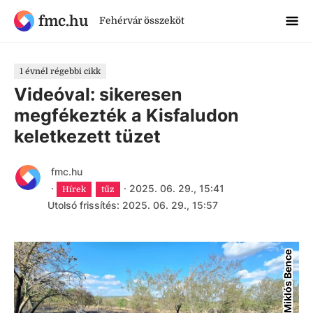
fmc.hu
Fehérvár összeköt
1 évnél régebbi cikk
Videóval: sikeresen
megfékezték a Kisfaludon
keletkezett tüzet
fmc.hu
·
·
2025. 06. 29., 15:41
Hírek
tűz
Utolsó frissítés: 2025. 06. 29., 15:57
Szabó Miklós Bence