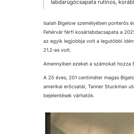
labdarúgócsapata rutinos, korább
Isaiah Bigelow személyében ponterős és
Fehérvár férfi kosárlabdacsapata a 202
az egyik legjobbja volt a legutóbbi idé
21.2-es volt.
Amennyiben ezeket a számokat hozza Fe
A 25 éves, 201 centiméter magas Bigel
amerikai erőcsatár,
Tanner Stuckman utá
bejelentések várhatók.