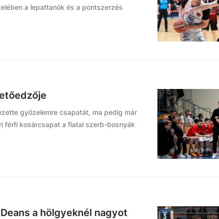
zelében a lepattanók és a pontszerzés
zetőedzője
vezette győzelemre csapatát, ma pedig már
ri férfi kosárcsapat a fiatal szerb-bosnyák
 Deans a hölgyeknél nagyot