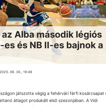
 az Alba második légiós
I-es és NB II-es bajnok a
2025. 06. 30., 19:48
zágon játszotta végig a fehérvári férfi kosárcsapat 
pattanó átlagot produkált első szezonjában. A Vidi