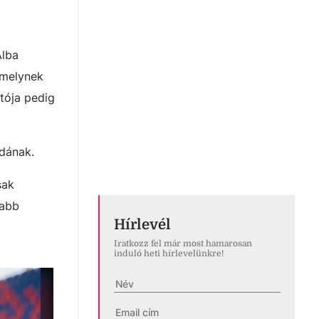
Alba
amelynek
atója pedig
dának.
sak
jabb
Hírlevél
Iratkozz fel már most hamarosan
induló heti hírlevelünkre!