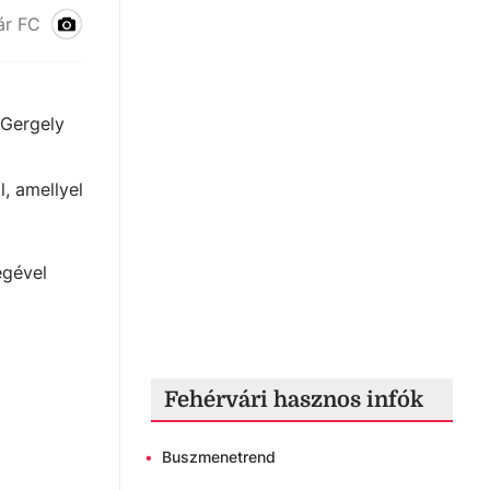
ár FC
 Gergely
l, amellyel
égével
Fehérvári hasznos infók
•
Buszmenetrend