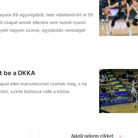
pata 89 egységéből, nem véletlenül ért el 56
ői csapat ennek ellenére sem tudott nyerni
gylet nagyon szoros, egylabdás vereséget
tt be a DKKA
apat ellen kulcsmeccset nyertek meg, s ha
óst, szinte biztossá válik a biztos
Ajánlj nekem cikket