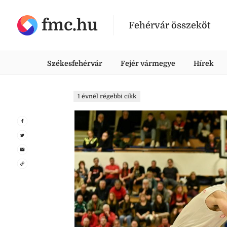
fmc.hu
Fehérvár összeköt
Székesfehérvár
Fejér vármegye
Hírek
1 évnél régebbi cikk