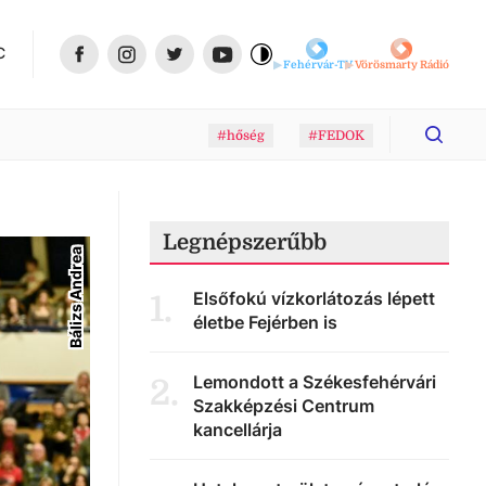
C
Fehérvár-TV
Vörösmarty Rádió
#hőség
#FEDOK
Legnépszerűbb
Bálizs Andrea
Elsőfokú vízkorlátozás lépett
1
.
életbe Fejérben is
Lemondott a Székesfehérvári
2
.
Szakképzési Centrum
kancellárja