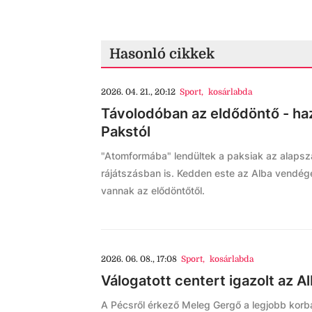
Hasonló cikkek
2026. 04. 21., 20:12
Sport
,
kosárlabda
Távolodóban az eldődöntő - haza
Pakstól
"Atomformába" lendültek a paksiak az alapsza
rájátszásban is. Kedden este az Alba vendég
vannak az elődöntőtől.
2026. 06. 08., 17:08
Sport
,
kosárlabda
Válogatott centert igazolt az A
A Pécsről érkező Meleg Gergő a legjobb korba