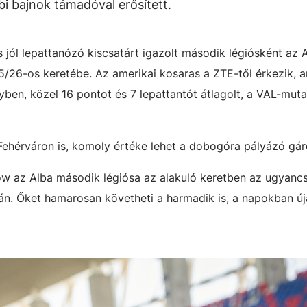
i bajnok támadóval erősített.
 jól lepattanózó kiscsatárt igazolt második légiósként az 
5/26-os keretébe. Az amerikai kosaras a ZTE-től érkezik, 
nyben, közel 16 pontot és 7 lepattantót átlagolt, a VAL-mut
hérváron is, komoly értéke lehet a dobogóra pályázó gár
ow az Alba második légiósa az alakuló keretben az ugyanc
n. Őket hamarosan követheti a harmadik is, a napokban ú