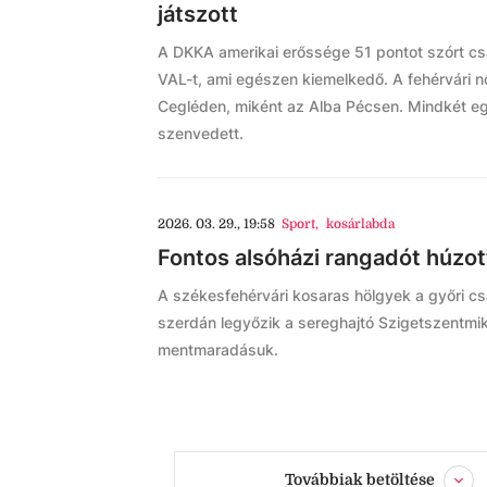
játszott
A DKKA amerikai erőssége 51 pontot szórt csa
VAL-t, ami egészen kiemelkedő. A fehérvári n
Cegléden, miként az Alba Pécsen. Mindkét e
szenvedett.
2026. 03. 29., 19:58
Sport
,
kosárlabda
Fontos alsóházi rangadót húzo
A székesfehérvári kosaras hölgyek a győri cs
szerdán legyőzik a sereghajtó Szigetszentmikl
mentmaradásuk.
Továbbiak betöltése