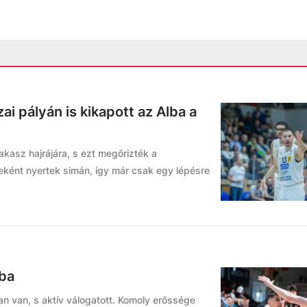
i pályán is kikapott az Alba a
kasz hajrájára, s ezt megőrizték a
eként nyertek simán, így már csak egy lépésre
lba
n van, s aktív válogatott. Komoly erőssége