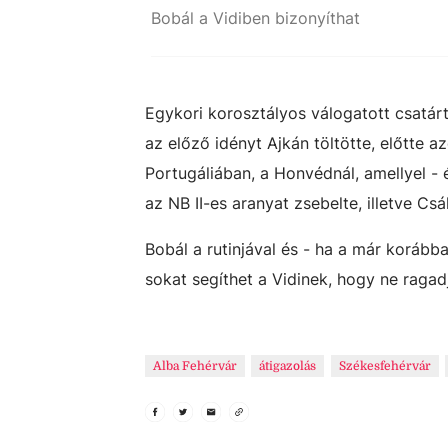
Bobál a Vidiben bizonyíthat
Egykori korosztályos válogatott csatár
az előző idényt Ajkán töltötte, előtte
Portugáliában, a Honvédnál, amellyel - é
az NB II-es aranyat zsebelte, illetve Cs
Bobál a rutinjával és - ha a már koráb
sokat segíthet a Vidinek, hogy ne ragad
Alba Fehérvár
átigazolás
Székesfehérvár