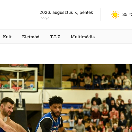
2026. augusztus 7., péntek
35
 °
Ibolya
Kult
Életmód
T-T-Z
Multimédia