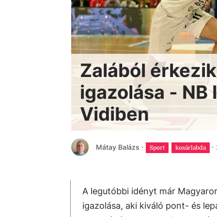
Zalából érkezik
igazolása - NB 
Vidiben
Mátay Balázs
·
·
Sport
kosárlabda
A legutóbbi idényt már Magyarors
igazolása, aki kiváló pont- és le