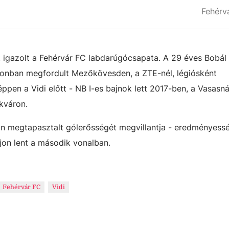
Fehérv
t igazolt a Fehérvár FC labdarúgócsapata. A 29 éves Bobál
 azonban megfordult Mezőkövesden, a ZTE-nél, légiósként
ppen a Vidi előtt - NB I-es bajnok lett 2017-ben, a Vasasná
ákváron.
ban megtapasztalt gólerősségét megvillantja - eredményess
jon lent a második vonalban.
Fehérvár FC
Vidi