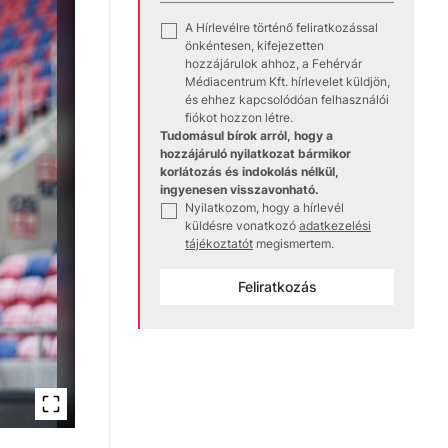
A Hírlevélre történő feliratkozással
✓
önkéntesen, kifejezetten
hozzájárulok ahhoz, a Fehérvár
Médiacentrum Kft. hírlevelet küldjön,
és ehhez kapcsolódóan felhasználói
fiókot hozzon létre.
Tudomásul bírok arról, hogy a
hozzájáruló nyilatkozat bármikor
korlátozás és indokolás nélkül,
ingyenesen visszavonható.
Nyilatkozom, hogy a hírlevél
✓
küldésre vonatkozó
adatkezelési
tájékoztatót
megismertem.
Feliratkozás