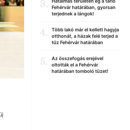
Hatalmas területen ég a tarló
3
.
Fehérvár határában, gyorsan
terjednek a lángok!
Több lakó már el kellett hagyja
4
.
otthonát, a házak felé terjed a
tűz Fehérvár határában
Az összefogás erejével
5
.
oltották el a Fehérvár
határában tomboló tüzet!
új