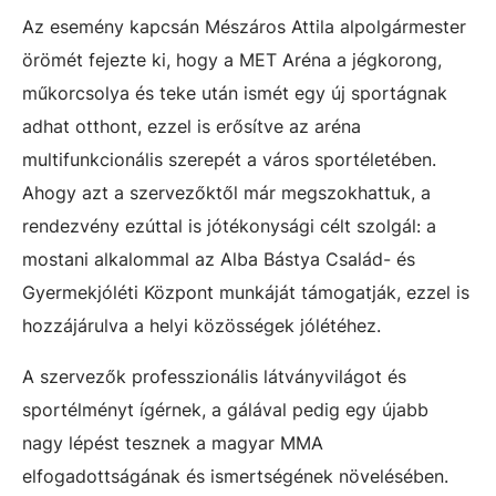
Az esemény kapcsán Mészáros Attila alpolgármester
örömét fejezte ki, hogy a MET Aréna a jégkorong,
műkorcsolya és teke után ismét egy új sportágnak
adhat otthont, ezzel is erősítve az aréna
multifunkcionális szerepét a város sportéletében.
Ahogy azt a szervezőktől már megszokhattuk, a
rendezvény ezúttal is jótékonysági célt szolgál: a
mostani alkalommal az Alba Bástya Család- és
Gyermekjóléti Központ munkáját támogatják, ezzel is
hozzájárulva a helyi közösségek jólétéhez.
A szervezők professzionális látványvilágot és
sportélményt ígérnek, a gálával pedig egy újabb
nagy lépést tesznek a magyar MMA
elfogadottságának és ismertségének növelésében.