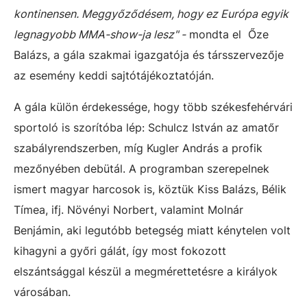
kontinensen. Meggyőződésem, hogy ez Európa egyik
legnagyobb MMA-show-ja lesz" -
mondta el Őze
Balázs, a gála szakmai igazgatója és társszervezője
az esemény keddi sajtótájékoztatóján.
A gála külön érdekessége, hogy több székesfehérvári
sportoló is szorítóba lép: Schulcz István az amatőr
szabályrendszerben, míg Kugler András a profik
mezőnyében debütál. A programban szerepelnek
ismert magyar harcosok is, köztük Kiss Balázs, Bélik
Tímea, ifj. Növényi Norbert, valamint Molnár
Benjámin, aki legutóbb betegség miatt kénytelen volt
kihagyni a győri gálát, így most fokozott
elszántsággal készül a megmérettetésre a királyok
városában.