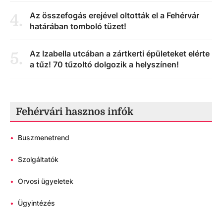
Az összefogás erejével oltották el a Fehérvár
4
.
határában tomboló tüzet!
Az Izabella utcában a zártkerti épületeket elérte
5
.
a tűz! 70 tűzoltó dolgozik a helyszínen!
Fehérvári hasznos infók
•
Buszmenetrend
•
Szolgáltatók
•
Orvosi ügyeletek
•
Ügyintézés