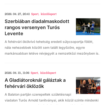
2026. 04. 27., 20:41
Sport
,
küzdősport
Szerbiában diadalmaskodott
rangos versenyen Turós
Levente
A fehérvári ökölvívó tehetség eredeti súlycsoportja fölött,
nála nehezebbek között sem talált legyőzőre, egyre
markánsabban letéve névjegyét a nemzetközi mezőnyben is.
2026. 04. 13., 11:06
Sport
,
küzdősport
A Gladiátoroknál gáláztak a
fehérvári öklözők
A Balaton partján szerepeltek születésnapi
viadalon Turós Arnold tanítványai, akik közül szinte mindenki