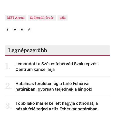
MET Aréna
Székesfehérvár
gála
Legnépszerűbb
Lemondott a Székesfehérvári Szakképzési
1
.
Centrum kancellárja
Hatalmas területen ég a tarló Fehérvár
2
.
határában, gyorsan terjednek a lángok!
Több lakó már el kellett hagyja otthonát, a
3
.
házak felé terjed a tűz Fehérvár határában