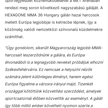
Sportegyesület közreműködésével a MET Arénában
rendezi meg soron következő nagyszabású gáláját. A
HEXAGONE MMA 36 Hungary gálán hazai harcosok
mellett Európa legjobbjai is ketrecbe lépnek, így a
közönség valódi nemzetközi színvonalú küzdelmekre
számíthat.
"Úgy gondolom, sikerült Magyarország legjobb MMA-
harcosait leszerződnünk a gálára, és Európa
élvonalából is a legnagyobb neveket próbáljuk elhozni
Székesfehérvárra. Ez nemcsak a helyszíni nézők
számára jelent különleges élményt, hanem egész
Európa figyelme a városra irányul majd. Tizenkét
országgal kötöttünk közvetítési szerződést, amelyek
sportcsatornái élőben közvetítik az eseményt. A gálát
így több millió ember követheti nyomon szerte a