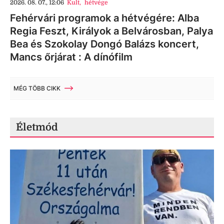
2026. 08. 07., 12:06
Kult
,
hétvége
Fehérvári programok a hétvégére: Alba
Regia Feszt, Királyok a Belvárosban, Palya
Bea és Szokolay Dongó Balázs koncert,
Mancs őrjárat : A dínófilm
MÉG TÖBB CIKK
Életmód