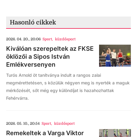
Hasonló cikkek
2026. 04. 20., 20:06
Sport
,
küzdősport
Kiválóan szerepeltek az FKSE
öklözői a Sipos István
Emlékversenyen
Turós Arnold öt tanítványa indult a rangos zalai
megmérettetésen, s közülük négyen meg is nyerték a maguk
mérkőzését, sőt még egy különdíjat is hazahozhattak
Fehérvárra.
2026. 05. 10., 20:54
Sport
,
küzdősport
Remekeltek a Varga Viktor