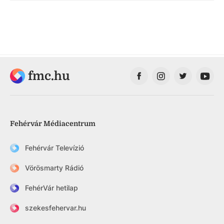
fmc.hu
Fehérvár Médiacentrum
Fehérvár Televízió
Vörösmarty Rádió
FehérVár hetilap
szekesfehervar.hu