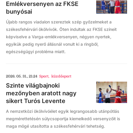
Emlékversenyen az FKSE
bunyósai
Újabb rangos viadalon szereztek szép győzelmeket a
székesfehérvári ökölvívók. Öten indultak az FKSE színeit
képviselve a Varga-emlékversenyen, négyen nyertek,
egyikük pedig nyerő állásnál vonult ki a ringből,
egészségügyi probléma miatt.
2026. 05. 31., 21:24
Sport
,
küzdősport
Szinte világbajnoki
mezőnyben aratott nagy
sikert Turós Levente
A nemzetközi ökölvívóélet egyik legrangosabb utánpótlás
megmérettetésén súlycsoportja kiemelkedő versenyzőit is
maga mögé utasította a székesfehérvári tehetség.