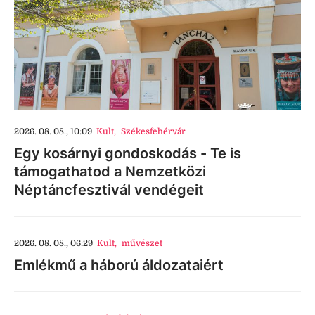
2026. 08. 08., 10:09
Kult
,
Székesfehérvár
Egy kosárnyi gondoskodás - Te is
támogathatod a Nemzetközi
Néptáncfesztivál vendégeit
2026. 08. 08., 06:29
Kult
,
művészet
Emlékmű a háború áldozataiért