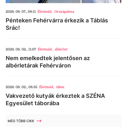
2026. 08. 07., 08:11
Életmód
,
Országalma
Pénteken Fehérvárra érkezik a Táblás
Srác!
2026. 08. 02., 11:07
Életmód
,
albérlet
Nem emelkedtek jelentősen az
albérletárak Fehérváron
2026. 08. 02., 08:35
Életmód
,
tábor
Vakvezető kutyák érkeztek a SZÉNA
Egyesület táborába
MÉG TÖBB CIKK