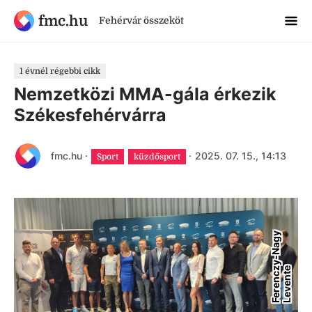
fmc.hu
Fehérvár összeköt
1 évnél régebbi cikk
Nemzetközi MMA-gála érkezik
Székesfehérvárra
fmc.hu
·
·
2025. 07. 15., 14:13
Sport
küzdősport
F
e
r
e
n
c
y
-
N
a
g
y
L
e
v
e
n
t
z
e