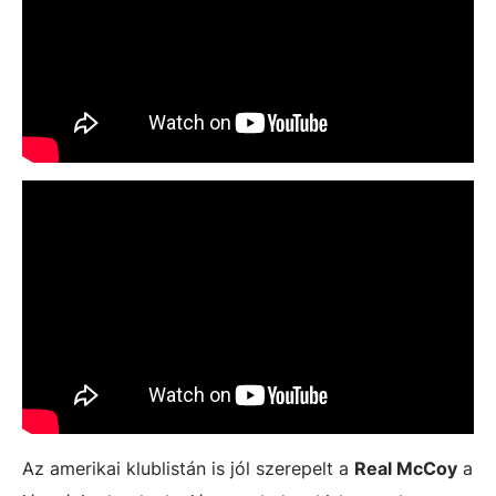
Az amerikai klublistán is jól szerepelt a
Real McCoy
a