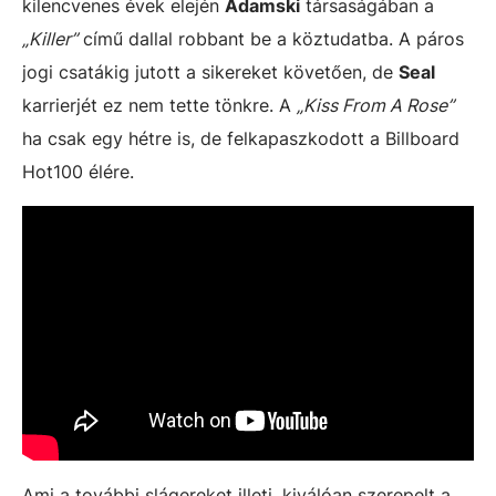
kilencvenes évek elején
Adamski
társaságában a
„Killer”
című dallal robbant be a köztudatba. A páros
jogi csatákig jutott a sikereket követően, de
Seal
karrierjét ez nem tette tönkre. A
„Kiss From A Rose”
ha csak egy hétre is, de felkapaszkodott a Billboard
Hot100 élére.
Ami a további slágereket illeti, kiválóan szerepelt a