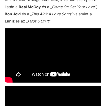
listán a
Real McCoy
és a
„Come On Get Your Love”
,
Bon Jovi
és a
„This Ain’t A Love Song”
valamint a
Luniz
és az
„I Got 5 On It”.