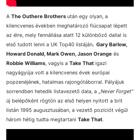
A
The Outhere Brothers
után egy olyan, a
kilencvenes években meghatározó fiúcsapat lépett
az élre, mely fennállása alatt 12 különböző dallal is
első tudott lenni a UK Top40 listáján
. Gary Barlow,
Howard Donald, Mark Owen, Jason Orange
és
Robbie Williams
, vagyis a
Take That
igazi
nagyágyúja volt a kilencvenes évek európai
popzenéjének, hatalmas rajongótáborral. Pályájuk
sorrendben hetedik listavezető dala, a
„Never Forget”
új belépőként rögtön az első helyen nyitott a brit
listán 1995 augusztusában, a vezető pozíciót végül
három hétig tudta megtartani
Take That
.