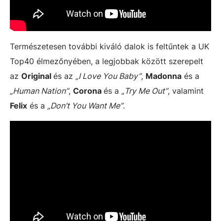
Természetesen további kiváló dalok is feltűntek a UK
Top40 élmezőnyében, a legjobbak között szerepelt
az
Original
és az
„I Love You Baby”
,
Madonna
és a
„Human Nation”
,
Corona
és a „
Try Me Out”
, valamint
Felix
és a
„Don’t You Want Me”
.