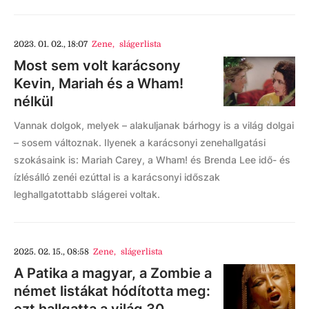
2023. 01. 02., 18:07
Zene
,
slágerlista
Most sem volt karácsony
Kevin, Mariah és a Wham!
nélkül
Vannak dolgok, melyek – alakuljanak bárhogy is a világ dolgai
– sosem változnak. Ilyenek a karácsonyi zenehallgatási
szokásaink is: Mariah Carey, a Wham! és Brenda Lee idő- és
ízlésálló zenéi ezúttal is a karácsonyi időszak
leghallgatottabb slágerei voltak.
2025. 02. 15., 08:58
Zene
,
slágerlista
A Patika a magyar, a Zombie a
német listákat hódította meg: