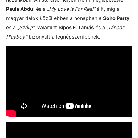
Paula Abdul
és a
„My Love Is For Real”
állt, míg a
magyar dalok közül ebben a hónapban a
Soho Party
és a
„Szállj!”
, valamint
Sipos F. Tamás
és a
„Táncolj
Playboy”
bizonyult a legnépszerűbbnek.