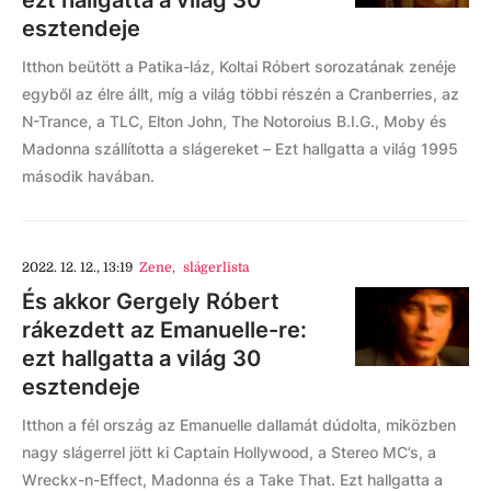
ezt hallgatta a világ 30
esztendeje
Itthon beütött a Patika-láz, Koltai Róbert sorozatának zenéje
egyből az élre állt, míg a világ többi részén a Cranberries, az
N-Trance, a TLC, Elton John, The Notoroius B.I.G., Moby és
Madonna szállította a slágereket – Ezt hallgatta a világ 1995
második havában.
2022. 12. 12., 13:19
Zene
,
slágerlista
És akkor Gergely Róbert
rákezdett az Emanuelle-re:
ezt hallgatta a világ 30
esztendeje
Itthon a fél ország az Emanuelle dallamát dúdolta, miközben
nagy slágerrel jött ki Captain Hollywood, a Stereo MC’s, a
Wreckx-n-Effect, Madonna és a Take That. Ezt hallgatta a