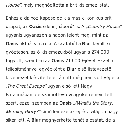
House”
, mely meghódította a brit kislemezlistát.
Ehhez a dalhoz kapcsolódik a másik ikonikus brit
csapat, az
Oasis
elleni „háború” is. A
„Country House”
ugyanis ugyanazon a napon jelent meg, mint az
Oasis
aktuális maxija. A csatából a
Blur
került ki
győztesen, az ő kislemezükből ugyanis 274 000
fogyott, szemben az
Oasis
216 000-jével. Ezzel a
teljesítménnyel egyébként a
Blur
első listavezető
kislemezét készítette el, ám itt még nem volt vége: a
„The Great Escape”
ugyan első lett Nagy-
Britanniában, de számottevő világsikerre nem tett
szert, ezzel szemben az
Oasis
„(What's the Story)
Morning Glory?”
című lemeze az egész világon nagy
siker lett. A
Blur
megnyerhette tehát a csatát, de a