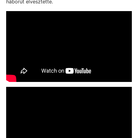
háborút elvesztette.