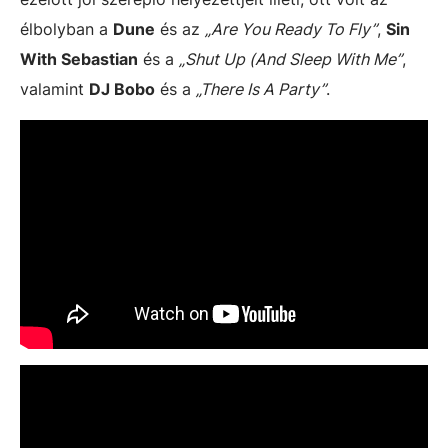
élbolyban a
Dune
és az
„Are You Ready To Fly”
,
Sin
With Sebastian
és a
„Shut Up (And Sleep With Me”
,
valamint
DJ Bobo
és a
„There Is A Party”
.