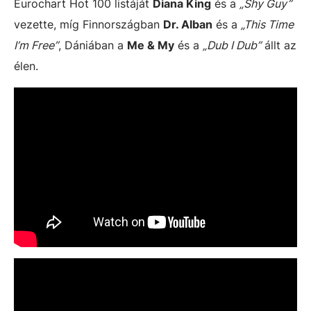
Eurochart Hot 100 listáját
Diana King
és a
„Shy Guy”
vezette, míg Finnországban
Dr. Alban
és a
„This Time
I’m Free”
, Dániában a
Me & My
és a
„Dub I Dub”
állt az
élen.