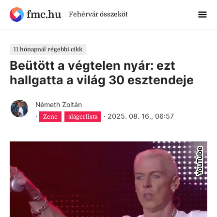
fmc.hu
Fehérvár összeköt
11 hónapnál régebbi cikk
Beütött a végtelen nyár: ezt
hallgatta a világ 30 esztendeje
Németh Zoltán
·
·
2025. 08. 16., 06:57
Zene
slágerlista
YouTube