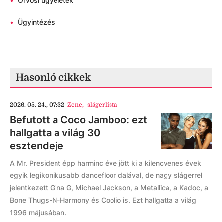
•
Orvosi ügyeletek
•
Ügyintézés
Hasonló cikkek
2026. 05. 24., 07:32
Zene
,
slágerlista
Befutott a Coco Jamboo: ezt
hallgatta a világ 30
esztendeje
A Mr. President épp harminc éve jött ki a kilencvenes évek
egyik legikonikusabb dancefloor dalával, de nagy slágerrel
jelentkezett Gina G, Michael Jackson, a Metallica, a Kadoc, a
Bone Thugs-N-Harmony és Coolio is. Ezt hallgatta a világ
1996 májusában.