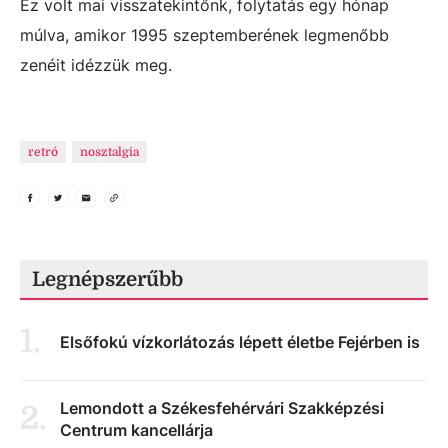
Ez volt mai visszatekintőnk, folytatás egy hónap
múlva, amikor 1995 szeptemberének legmenőbb
zenéit idézzük meg.
retró
nosztalgia
Legnépszerűbb
1
.
Elsőfokú vízkorlátozás lépett életbe Fejérben is
Lemondott a Székesfehérvári Szakképzési
2
.
Centrum kancellárja