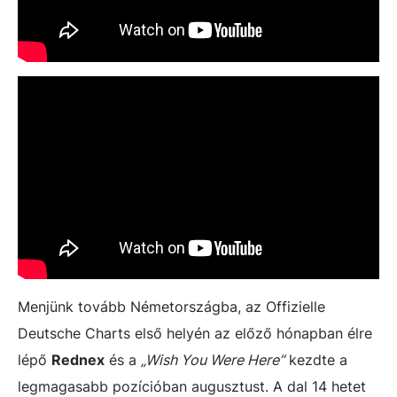
Menjünk tovább Németországba, az Offizielle
Deutsche Charts első helyén az előző hónapban élre
lépő
Rednex
és a
„Wish You Were Here”
kezdte a
legmagasabb pozícióban augusztust. A dal 14 hetet