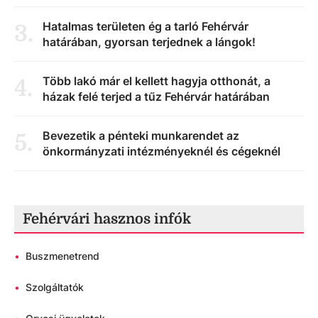
Hatalmas területen ég a tarló Fehérvár
3
.
határában, gyorsan terjednek a lángok!
Több lakó már el kellett hagyja otthonát, a
4
.
házak felé terjed a tűz Fehérvár határában
Bevezetik a pénteki munkarendet az
5
.
önkormányzati intézményeknél és cégeknél
Fehérvári hasznos infók
•
Buszmenetrend
•
Szolgáltatók