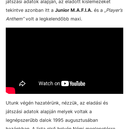
játszási adatok alapján, az eladott kislemezeket
tekintve azonban itt a
Junior M.A.F.I.A.
és a
„Player’s
Anthem”
volt a legkelendőbb maxi.
Utunk végén hazatérünk, nézzük, az eladási és
játszási adatok alapján melyek voltak a
legnépszerűbb dalok 1995 augusztusában
hazánkban. A lista első helyén Némi meglepetésre