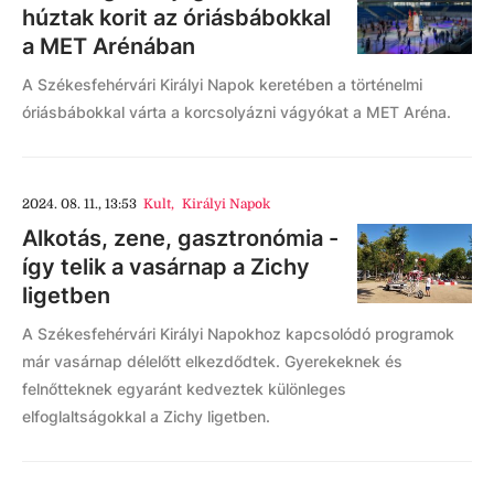
húztak korit az óriásbábokkal
a MET Arénában
A Székesfehérvári Királyi Napok keretében a történelmi
óriásbábokkal várta a korcsolyázni vágyókat a MET Aréna.
2024. 08. 11., 13:53
Kult
,
Királyi Napok
Alkotás, zene, gasztronómia -
így telik a vasárnap a Zichy
ligetben
A Székesfehérvári Királyi Napokhoz kapcsolódó programok
már vasárnap délelőtt elkezdődtek. Gyerekeknek és
felnőtteknek egyaránt kedveztek különleges
elfoglaltságokkal a Zichy ligetben.