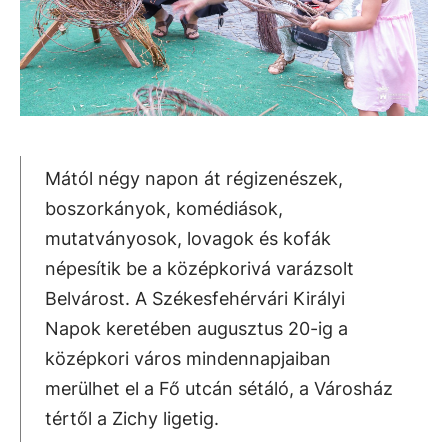
Mától négy napon át régizenészek,
boszorkányok, komédiások,
mutatványosok, lovagok és kofák
népesítik be a középkorivá varázsolt
Belvárost. A Székesfehérvári Királyi
Napok keretében augusztus 20-ig a
középkori város mindennapjaiban
merülhet el a Fő utcán sétáló, a Városház
tértől a Zichy ligetig.