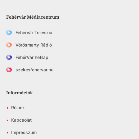
Fehérvár Médiacentrum
Fehérvár Televízió
Vörösmarty Rádió
FehérVár hetilap
szekesfehervar.hu
Információk
•
Rólunk
•
Kapcsolat
•
Impresszum