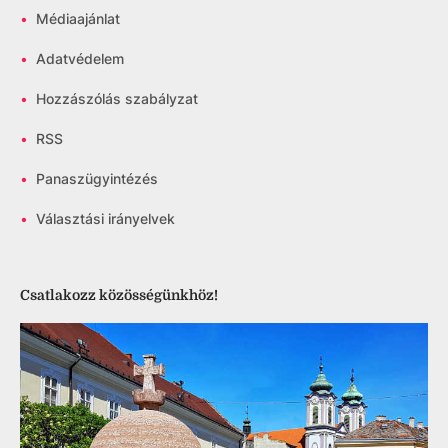
•
Médiaajánlat
•
Adatvédelem
•
Hozzászólás szabályzat
•
RSS
•
Panaszügyintézés
•
Választási irányelvek
Csatlakozz közösségünkhöz!