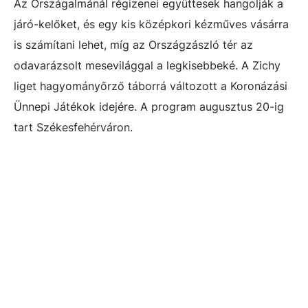
Az Országalmánál régizenei együttesek hangolják a
járó-kelőket, és egy kis középkori kézműves vásárra
is számítani lehet, míg az Országzászló tér az
odavarázsolt mesevilággal a legkisebbeké. A Zichy
liget hagyományőrző táborrá változott a Koronázási
Ünnepi Játékok idejére. A program augusztus 20-ig
tart Székesfehérváron.