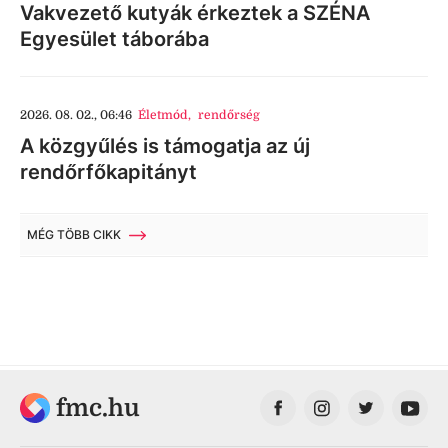
Vakvezető kutyák érkeztek a SZÉNA
Egyesület táborába
2026. 08. 02., 06:46
Életmód
,
rendőrség
A közgyűlés is támogatja az új
rendőrfőkapitányt
MÉG TÖBB CIKK
fmc.hu