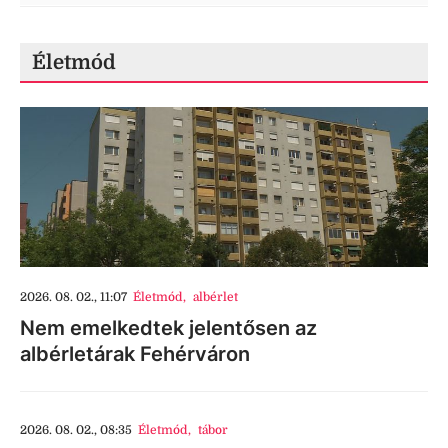
Életmód
2026. 08. 02., 11:07
Életmód
,
albérlet
Nem emelkedtek jelentősen az
albérletárak Fehérváron
2026. 08. 02., 08:35
Életmód
,
tábor