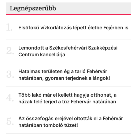
Legnépszerűbb
1
.
Elsőfokú vízkorlátozás lépett életbe Fejérben is
Lemondott a Székesfehérvári Szakképzési
2
.
Centrum kancellárja
Hatalmas területen ég a tarló Fehérvár
3
.
határában, gyorsan terjednek a lángok!
Több lakó már el kellett hagyja otthonát, a
4
.
házak felé terjed a tűz Fehérvár határában
Az összefogás erejével oltották el a Fehérvár
5
.
határában tomboló tüzet!