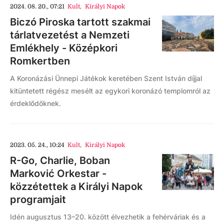
2024. 08. 20., 07:21
Kult
,
Királyi Napok
Biczó Piroska tartott szakmai
tárlatvezetést a Nemzeti
Emlékhely - Középkori
Romkertben
A Koronázási Ünnepi Játékok keretében Szent István díjjal
kitüntetett régész mesélt az egykori koronázó templomról az
érdeklődőknek.
2023. 05. 24., 10:24
Kult
,
Királyi Napok
R-Go, Charlie, Boban
Marković Orkestar -
közzétettek a Királyi Napok
programjait
Idén augusztus 13–20. között élvezhetik a fehérváriak és a