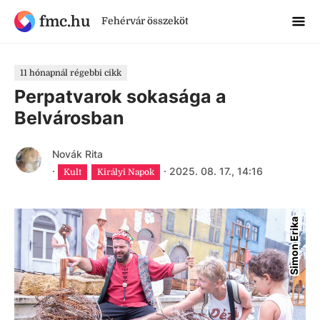
fmc.hu
Fehérvár összeköt
11 hónapnál régebbi cikk
Perpatvarok sokasága a
Belvárosban
Novák Rita
·
·
2025. 08. 17., 14:16
Kult
Királyi Napok
Simon Erika