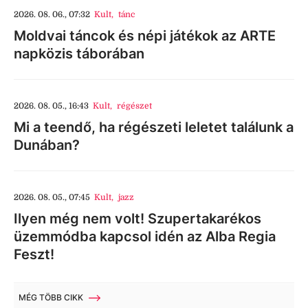
2026. 08. 06., 07:32
Kult
,
tánc
Moldvai táncok és népi játékok az ARTE
napközis táborában
2026. 08. 05., 16:43
Kult
,
régészet
Mi a teendő, ha régészeti leletet találunk a
Dunában?
2026. 08. 05., 07:45
Kult
,
jazz
Ilyen még nem volt! Szupertakarékos
üzemmódba kapcsol idén az Alba Regia
Feszt!
MÉG TÖBB CIKK