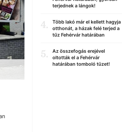
terjednek a lángok!
Több lakó már el kellett hagyja
4
.
otthonát, a házak felé terjed a
tűz Fehérvár határában
Az összefogás erejével
5
.
oltották el a Fehérvár
határában tomboló tüzet!
yan