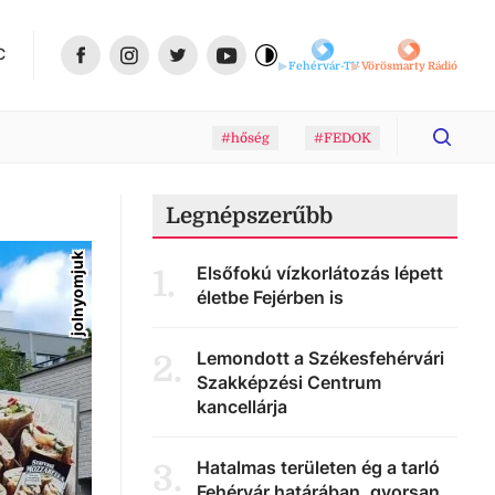
C
Fehérvár-TV
Vörösmarty Rádió
#hőség
#FEDOK
Legnépszerűbb
jolnyomjuk
Elsőfokú vízkorlátozás lépett
1
.
életbe Fejérben is
Lemondott a Székesfehérvári
2
.
Szakképzési Centrum
kancellárja
Hatalmas területen ég a tarló
3
.
Fehérvár határában, gyorsan