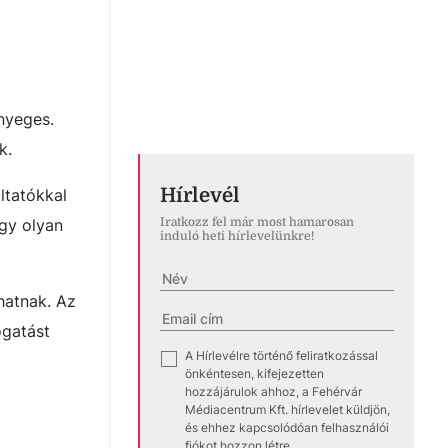
nyeges.
ik.
Hírlevél
ltatókkal
egy olyan
Iratkozz fel már most hamarosan
induló heti hírlevelünkre!
hatnak. Az
ogatást
A Hírlevélre történő feliratkozással
✓
önkéntesen, kifejezetten
hozzájárulok ahhoz, a Fehérvár
Médiacentrum Kft. hírlevelet küldjön,
és ehhez kapcsolódóan felhasználói
fiókot hozzon létre.