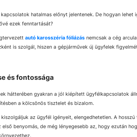
il kapcsolatok hatalmas előnyt jelentenek. De hogyan lehet 
tővé ezek fenntartását?
gtervezett
autó karosszéria fóliázás
nemcsak a cég arculatá
t is szolgál, hiszen a gépjárművek új ügyfelek figyelmét
se és fontossága
tek hátterében gyakran a jól kiépített ügyfélkapcsolatok ál
tésben a kölcsönös tisztelet és bizalom.
iszolgáljuk az ügyfél igényeit, elengedhetetlen. A hosszú 
z első benyomás, de még lényegesebb az, hogy ezután ho
környezethez.