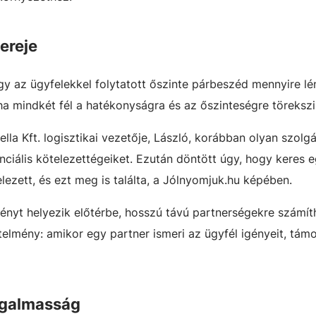
ereje
gy az ügyfelekkel folytatott őszinte párbeszéd mennyire lé
a mindkét fél a hatékonyságra és az őszinteségre töreksz
la Kft. logisztikai vezetője, László, korábban olyan szolgá
nciális kötelezettégeiket. Ezután döntött úgy, hogy keres 
lezett, és ezt meg is találta, a Jólnyomjuk.hu képében.
ményt helyezik előtérbe, hosszú távú partnerségekre számít
elmény: amikor egy partner ismeri az ügyfél igényeit, tám
ugalmasság