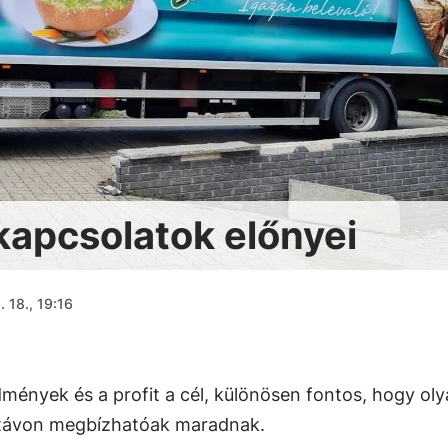
 kapcsolatok előnyei
 18., 19:16
dmények és a profit a cél, különösen fontos, hogy ol
zú távon megbízhatóak maradnak.