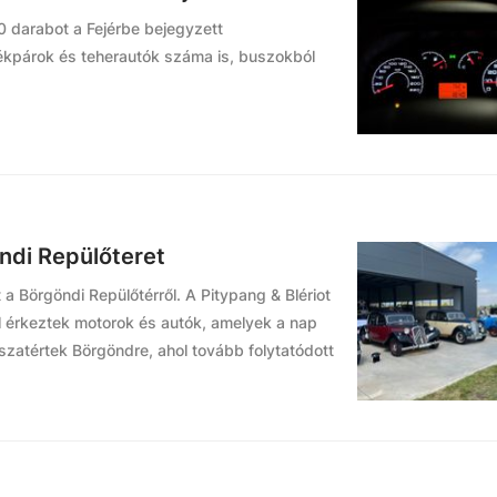
0 darabot a Fejérbe bejegyzett
kpárok és teherautók száma is, buszokból
öndi Repülőteret
t a Börgöndi Repülőtérről. A Pitypang & Blériot
 érkeztek motorok és autók, amelyek a nap
szatértek Börgöndre, ahol tovább folytatódott