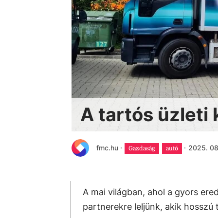
A tartós üzleti
fmc.hu
·
·
2025. 08.
Gazdaság
autó
A mai világban, ahol a gyors ere
partnerekre leljünk, akik hoss