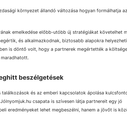
zdasági környezet állandó változása hogyan formálhatja az 
árának emelkedése előbb-utóbb új stratégiákat követelhet 
megértik, és alkalmazkodnak, biztosabb alapokra helyezhet
ében is döntő volt, hogy a partnerek megértették a költség
 maradhatott.
eghitt beszélgetések
 találkozások és az emberi kapcsolatok ápolása kulcsfont
Jólnyomjuk.hu csapata is szívesen látja partnereit egy jó
beli eredményeket lehet megbeszélni, hanem a jövőt is köz