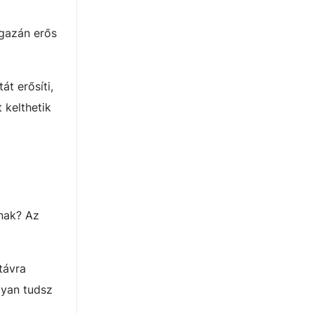
igazán erős
t erősíti,
 kelthetik
lnak? Az
távra
gyan tudsz