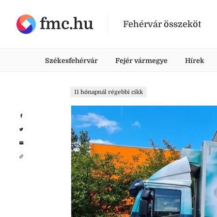
fmc.hu
Fehérvár összeköt
Székesfehérvár
Fejér vármegye
Hírek
11 hónapnál régebbi cikk