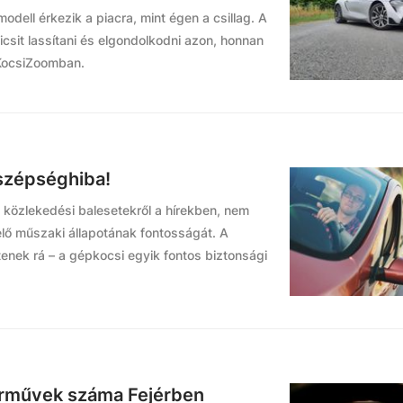
odell érkezik a piacra, mint égen a csillag. A
sit lassítani és elgondolkodni azon, honnan
 KocsiZoomban.
szépséghiba!
i közlekedési balesetekről a hírekben, nem
lő műszaki állapotának fontosságát. A
enek rá – a gépkocsi egyik fontos biztonsági
árművek száma Fejérben