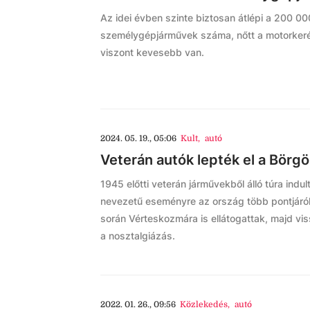
Az idei évben szinte biztosan átlépi a 200 00
személygépjárművek száma, nőtt a motorkeré
viszont kevesebb van.
2024. 05. 19., 05:06
Kult
,
autó
Veterán autók lepték el a Börg
1945 előtti veterán járművekből álló túra indul
nevezetű eseményre az ország több pontjáról
során Vérteskozmára is ellátogattak, majd vis
a nosztalgiázás.
2022. 01. 26., 09:56
Közlekedés
,
autó