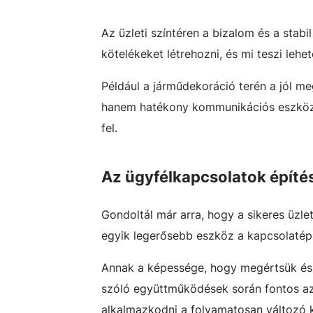
Az üzleti színtéren a bizalom és a stab
kötelékeket létrehozni, és mi teszi lehe
Például a járműdekoráció terén a
jól me
hanem hatékony kommunikációs eszközkén
fel.
Az ügyfélkapcsolatok építé
Gondoltál már arra, hogy a sikeres üzle
egyik legerősebb eszköz a kapcsolatépí
Annak a képessége, hogy megértsük és k
szóló együttműködések során fontos a
alkalmazkodni a folyamatosan változó 