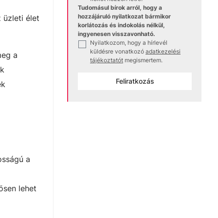
Tudomásul bírok arról, hogy a
hozzájáruló nyilatkozat bármikor
üzleti élet
korlátozás és indokolás nélkül,
ingyenesen visszavonható.
Nyilatkozom, hogy a hírlevél
✓
küldésre vonatkozó
adatkezelési
meg a
tájékoztatót
megismertem.
ik
Feliratkozás
ek
osságú a
ösen lehet