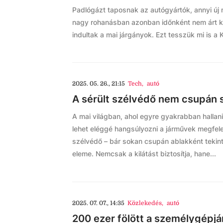
Padlógázt taposnak az autógyártók, annyi új m
nagy rohanásban azonban időnként nem árt kic
indultak a mai járgányok. Ezt tesszük mi is a
2025. 05. 26., 21:15
Tech
,
autó
A sérült szélvédő nem csupán 
A mai világban, ahol egyre gyakrabban hallan
lehet eléggé hangsúlyozni a járművek megfele
szélvédő – bár sokan csupán ablakként tekint
eleme. Nemcsak a kilátást biztosítja, hane...
2025. 07. 07., 14:35
Közlekedés
,
autó
200 ezer fölött a személygépj