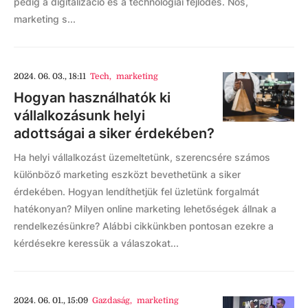
pedig a digitalizáció és a technológiai fejlődés. Nos,
marketing s...
2024. 06. 03., 18:11
Tech
,
marketing
Hogyan használhatók ki
vállalkozásunk helyi
adottságai a siker érdekében?
Ha helyi vállalkozást üzemeltetünk, szerencsére számos
különböző marketing eszközt bevethetünk a siker
érdekében. Hogyan lendíthetjük fel üzletünk forgalmát
hatékonyan? Milyen online marketing lehetőségek állnak a
rendelkezésünkre? Alábbi cikkünkben pontosan ezekre a
kérdésekre keressük a válaszokat...
2024. 06. 01., 15:09
Gazdaság
,
marketing