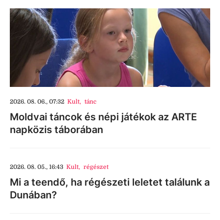
2026. 08. 06., 07:32
Kult
,
tánc
Moldvai táncok és népi játékok az ARTE
napközis táborában
2026. 08. 05., 16:43
Kult
,
régészet
Mi a teendő, ha régészeti leletet találunk a
Dunában?