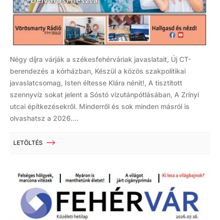
Négy díjra várják a székesfehérváriak javaslatait, Új CT-
berendezés a kórházban, Készül a közös szakpolitikai
javaslatcsomag, Isten éltesse Klára nénit!, A tisztított
szennyvíz sokat jelent a Sóstó vízutánpótlásában, A Zrínyi
utcai építkezésekről. Minderről és sok minden másról is
olvashatsz a 2026....
LETÖLTÉS