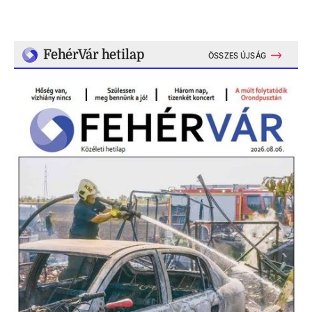
FehérVár hetilap
ÖSSZES ÚJSÁG