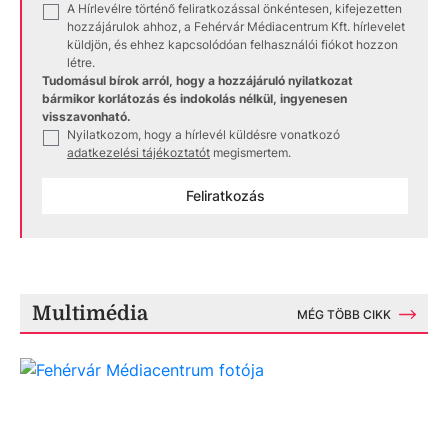
A Hírlevélre történő feliratkozással önkéntesen, kifejezetten
✓
hozzájárulok ahhoz, a Fehérvár Médiacentrum Kft. hírlevelet
küldjön, és ehhez kapcsolódóan felhasználói fiókot hozzon
létre.
Tudomásul bírok arról, hogy a hozzájáruló nyilatkozat
bármikor korlátozás és indokolás nélkül, ingyenesen
visszavonható.
Nyilatkozom, hogy a hírlevél küldésre vonatkozó
✓
adatkezelési tájékoztatót
megismertem.
Feliratkozás
Multimédia
MÉG TÖBB CIKK