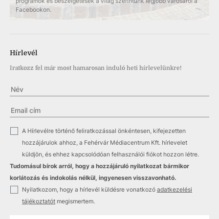
programok és beszélgetések a világ szerintünk legjobb városáról a
Facebookon.
Hírlevél
Iratkozz fel már most hamarosan induló heti hírlevelünkre!
✓
A Hírlevélre történő feliratkozással önkéntesen, kifejezetten
hozzájárulok ahhoz, a Fehérvár Médiacentrum Kft. hírlevelet
küldjön, és ehhez kapcsolódóan felhasználói fiókot hozzon létre.
Tudomásul bírok arról, hogy a hozzájáruló nyilatkozat bármikor
korlátozás és indokolás nélkül, ingyenesen visszavonható.
✓
Nyilatkozom, hogy a hírlevél küldésre vonatkozó
adatkezelési
tájékoztatót
megismertem.