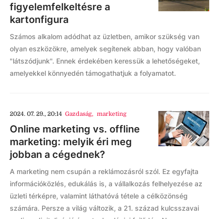
figyelemfelkeltésre a
kartonfigura
Számos alkalom adódhat az üzletben, amikor szükség van
olyan eszközökre, amelyek segítenek abban, hogy valóban
"látszódjunk". Ennek érdekében keressük a lehetőségeket,
amelyekkel könnyedén támogathatjuk a folyamatot.
2024. 07. 29., 20:14
Gazdaság
,
marketing
Online marketing vs. offline
marketing: melyik éri meg
jobban a cégednek?
A marketing nem csupán a reklámozásról szól. Ez egyfajta
információközlés, edukálás is, a vállalkozás felhelyezése az
üzleti térképre, valamint láthatóvá tétele a célközönség
számára. Persze a világ változik, a 21. század kulcsszavai