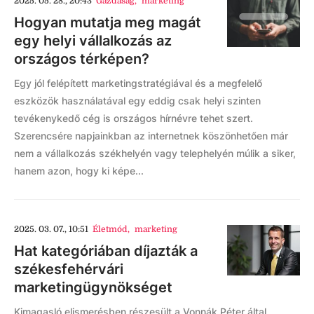
2025. 05. 28., 20:43
Gazdaság
,
marketing
Hogyan mutatja meg magát
egy helyi vállalkozás az
országos térképen?
Egy jól felépített marketingstratégiával és a megfelelő
eszközök használatával egy eddig csak helyi szinten
tevékenykedő cég is országos hírnévre tehet szert.
Szerencsére napjainkban az internetnek köszönhetően már
nem a vállalkozás székhelyén vagy telephelyén múlik a siker,
hanem azon, hogy ki képe...
2025. 03. 07., 10:51
Életmód
,
marketing
Hat kategóriában díjazták a
székesfehérvári
marketingügynökséget
Kimagasló elismerésben részesült a Vonnák Péter által