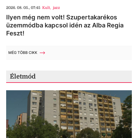
2026. 08. 05., 07:45
Kult
,
jazz
Ilyen még nem volt! Szupertakarékos
üzemmódba kapcsol idén az Alba Regia
Feszt!
MÉG TÖBB CIKK
Életmód