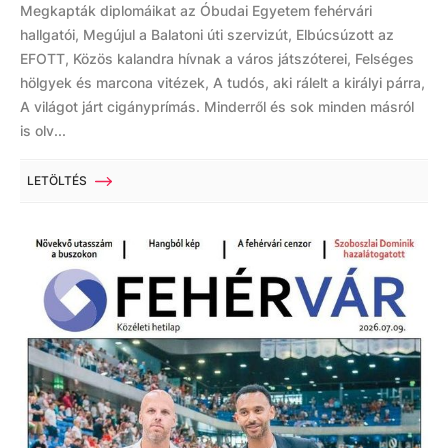
Megkapták diplomáikat az Óbudai Egyetem fehérvári
hallgatói, Megújul a Balatoni úti szervizút, Elbúcsúzott az
EFOTT, Közös kalandra hívnak a város játszóterei, Felséges
hölgyek és marcona vitézek, A tudós, aki rálelt a királyi párra,
A világot járt cigányprímás. Minderről és sok minden másról
is olv...
LETÖLTÉS