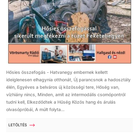
Hősies összefogás - Hatvanegy embernek kellett
ideiglenesen elhagynia otthonát, Új parancsnok a hadosztály
élén, Egyéves a belváros új közösségi tere, Hőség van,
vízhiány nincs, Minden, amit az intermodális csomópontról
tudni kell, Elkezdődtek a Hűség Közös hang és árulás
olvasópróbái, A múlt folyta...
LETÖLTÉS