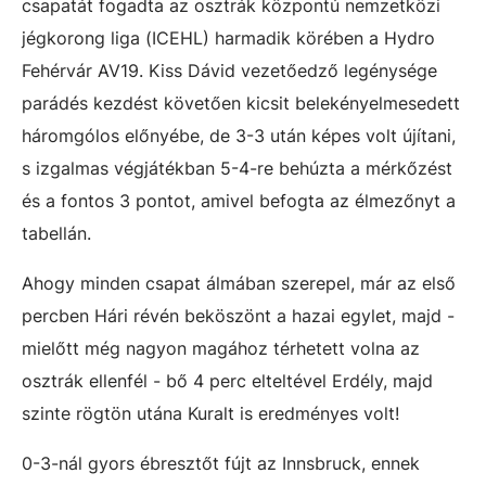
csapatát fogadta az osztrák központú nemzetközi
jégkorong liga (ICEHL) harmadik körében a Hydro
Fehérvár AV19. Kiss Dávid vezetőedző legénysége
parádés kezdést követően kicsit belekényelmesedett
háromgólos előnyébe, de 3-3 után képes volt újítani,
s izgalmas végjátékban 5-4-re behúzta a mérkőzést
és a fontos 3 pontot, amivel befogta az élmezőnyt a
tabellán.
Ahogy minden csapat álmában szerepel, már az első
percben Hári révén beköszönt a hazai egylet, majd -
mielőtt még nagyon magához térhetett volna az
osztrák ellenfél - bő 4 perc elteltével Erdély, majd
szinte rögtön utána Kuralt is eredményes volt!
0-3-nál gyors ébresztőt fújt az Innsbruck, ennek