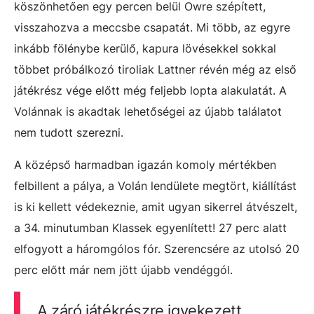
köszönhetően egy percen belül Owre szépített,
visszahozva a meccsbe csapatát. Mi több, az egyre
inkább fölénybe kerülő, kapura lövésekkel sokkal
többet próbálkozó tiroliak Lattner révén még az első
játékrész vége előtt még feljebb lopta alakulatát. A
Volánnak is akadtak lehetőségei az újabb találatot
nem tudott szerezni.
A középső harmadban igazán komoly mértékben
felbillent a pálya, a Volán lendülete megtört, kiállítást
is ki kellett védekeznie, amit ugyan sikerrel átvészelt,
a 34. minutumban Klassek egyenlített! 27 perc alatt
elfogyott a háromgólos fór. Szerencsére az utolsó 20
perc előtt már nem jött újabb vendéggól.
A záró játékrészre igyekezett