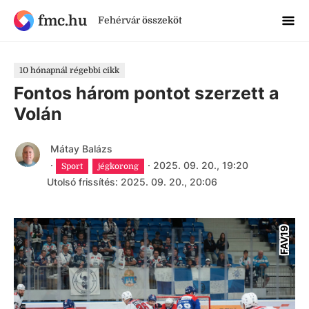
fmc.hu
Fehérvár összeköt
10 hónapnál régebbi cikk
Fontos három pontot szerzett a
Volán
Mátay Balázs
·
·
2025. 09. 20., 19:20
Sport
jégkorong
Utolsó frissítés: 2025. 09. 20., 20:06
FAV19