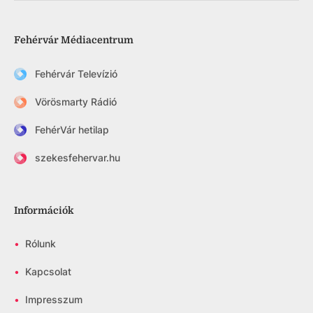
Fehérvár Médiacentrum
Fehérvár Televízió
Vörösmarty Rádió
FehérVár hetilap
szekesfehervar.hu
Információk
•
Rólunk
•
Kapcsolat
•
Impresszum