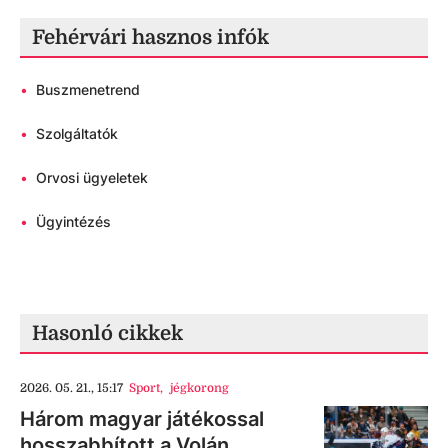
Fehérvári hasznos infók
•
Buszmenetrend
•
Szolgáltatók
•
Orvosi ügyeletek
•
Ügyintézés
Hasonló cikkek
2026. 05. 21., 15:17
Sport
,
jégkorong
Három magyar játékossal
hosszabbított a Volán