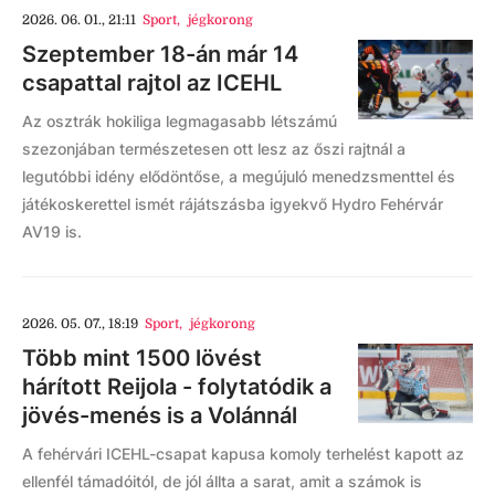
2026. 06. 01., 21:11
Sport
,
jégkorong
Szeptember 18-án már 14
csapattal rajtol az ICEHL
Az osztrák hokiliga legmagasabb létszámú
szezonjában természetesen ott lesz az őszi rajtnál a
legutóbbi idény elődöntőse, a megújuló menedzsmenttel és
játékoskerettel ismét rájátszásba igyekvő Hydro Fehérvár
AV19 is.
2026. 05. 07., 18:19
Sport
,
jégkorong
Több mint 1500 lövést
hárított Reijola - folytatódik a
jövés-menés is a Volánnál
A fehérvári ICEHL-csapat kapusa komoly terhelést kapott az
ellenfél támadóitól, de jól állta a sarat, amit a számok is