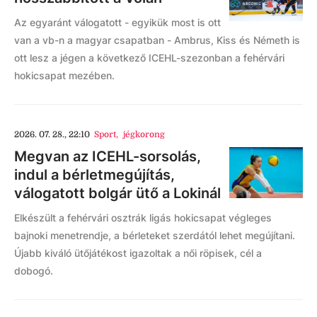
Az egyaránt válogatott - egyikük most is ott
van a vb-n a magyar csapatban - Ambrus, Kiss és Németh is
ott lesz a jégen a következő ICEHL-szezonban a fehérvári
hokicsapat mezében.
2026. 07. 28., 22:10
Sport
,
jégkorong
Megvan az ICEHL-sorsolás,
indul a bérletmegújítás,
válogatott bolgár ütő a Lokinál
Elkészült a fehérvári osztrák ligás hokicsapat végleges
bajnoki menetrendje, a bérleteket szerdától lehet megújítani.
Újabb kiváló ütőjátékost igazoltak a női röpisek, cél a
dobogó.