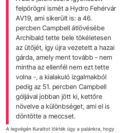
felpörögni ismét a Hydro Fehérvár
AV19, ami sikerült is: a 46.
percben Campbell átlövésébe
Archibald tette bele tökéletesen
az ütőjét, így újra vezetett a hazai
gárda, amely ment tovább - nem
mintha az ellenfél nem ezt tette
volna -, a kialakuló izgalmakból
pedig az 51. percben Campbell
góljával jobban jött ki, kettőre
növelve a különbséget, ami el is
döntötte a meccset.
A legvégén Kuraltot lökték úgy a palánkra, hogy