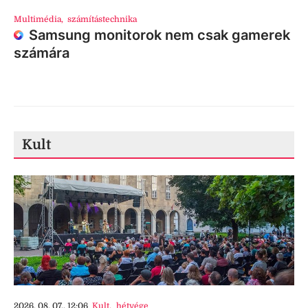
Multimédia
,
számítástechnika
Samsung monitorok nem csak gamerek
számára
Kult
2026. 08. 07., 12:06
Kult
,
hétvége