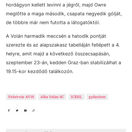
hordágyon kellett levinni a jégről, majd Owre
meglőtte a maga második, csapata negyedik gólját,
de többre már nem futotta a látogatóktól.
A Volán harmadik meccsén a hatodik pontját
szerezte és az alapszakasz tabelláján fellépett a 4.
helyre, amit majd a következő összecsapásán,
szeptember 23-án, kedden Graz-ban stabilizálhat a
19.15-kor kezdődő találkozón.
Fehérvár AV19
Alba Volán SC
ICEHL
győzelem