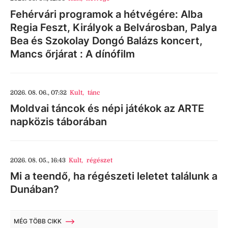
Fehérvári programok a hétvégére: Alba
Regia Feszt, Királyok a Belvárosban, Palya
Bea és Szokolay Dongó Balázs koncert,
Mancs őrjárat : A dínófilm
2026. 08. 06., 07:32
Kult
,
tánc
Moldvai táncok és népi játékok az ARTE
napközis táborában
2026. 08. 05., 16:43
Kult
,
régészet
Mi a teendő, ha régészeti leletet találunk a
Dunában?
MÉG TÖBB CIKK