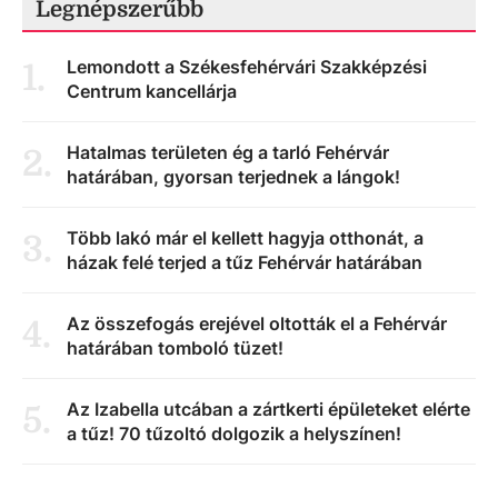
Legnépszerűbb
Lemondott a Székesfehérvári Szakképzési
1
.
Centrum kancellárja
Hatalmas területen ég a tarló Fehérvár
2
.
határában, gyorsan terjednek a lángok!
Több lakó már el kellett hagyja otthonát, a
3
.
házak felé terjed a tűz Fehérvár határában
Az összefogás erejével oltották el a Fehérvár
4
.
határában tomboló tüzet!
Az Izabella utcában a zártkerti épületeket elérte
5
.
a tűz! 70 tűzoltó dolgozik a helyszínen!