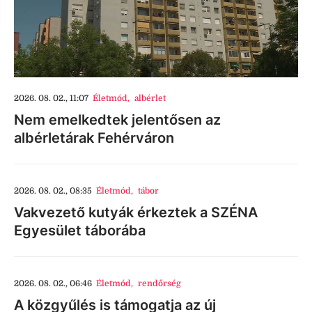
2026. 08. 02., 11:07
Életmód
,
albérlet
Nem emelkedtek jelentősen az
albérletárak Fehérváron
2026. 08. 02., 08:35
Életmód
,
tábor
Vakvezető kutyák érkeztek a SZÉNA
Egyesület táborába
2026. 08. 02., 06:46
Életmód
,
rendőrség
A közgyűlés is támogatja az új