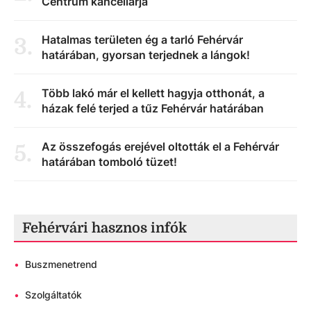
Centrum kancellárja
Hatalmas területen ég a tarló Fehérvár
3
.
határában, gyorsan terjednek a lángok!
Több lakó már el kellett hagyja otthonát, a
4
.
házak felé terjed a tűz Fehérvár határában
Az összefogás erejével oltották el a Fehérvár
5
.
határában tomboló tüzet!
Fehérvári hasznos infók
•
Buszmenetrend
•
Szolgáltatók