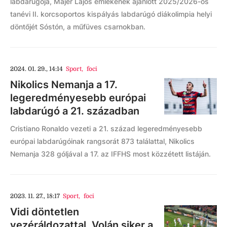
labdarúgója, Májer Lajos emlékének ajánlott 2025/2026-os
tanévi II. korcsoportos kispályás labdarúgó diákolimpia helyi
döntőjét Sóstón, a műfüves csarnokban.
2024. 01. 29., 14:14
Sport
,
foci
Nikolics Nemanja a 17.
legeredményesebb európai
labdarúgó a 21. században
Cristiano Ronaldo vezeti a 21. század legeredményesebb
európai labdarúgóinak rangsorát 873 találattal, Nikolics
Nemanja 328 góljával a 17. az IFFHS most közzétett listáján.
2023. 11. 27., 18:17
Sport
,
foci
Vidi döntetlen
vezéráldozattal, Volán siker a