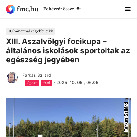
fmc.hu
Fehérvár összeköt
10 hónapnál régebbi cikk
XIII. Aszalvölgyi focikupa –
általános iskolások sportoltak az
egészség jegyében
Farkas Szilárd
·
·
2025. 10. 05., 06:05
Sport
foci
Farkas Szilárd