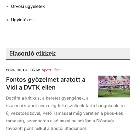
•
Orvosi ügyeletek
•
Ügyintézés
Hasonló cikkek
2024. 08. 04., 05:52
Sport
,
foci
Fontos győzelmet aratott a
Vidi a DVTK ellen
Dacára a kritikus, a keretet gyengének, a
szakmai stábot nem elég felkészültnek tartó hangoknak, az
új vezetőedzővel, Pető Tamással még veretlen a piros-kék
társaság, szombaton első hazai bajnokiján a Diósgyőr
távozott pont nélkül a Sóstói Stadionból.