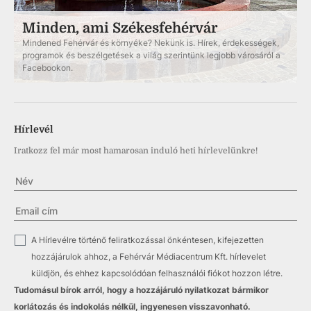
Minden, ami Székesfehérvár
Mindened Fehérvár és környéke? Nekünk is. Hírek, érdekességek,
programok és beszélgetések a világ szerintünk legjobb városáról a
Facebookon.
Hírlevél
Iratkozz fel már most hamarosan induló heti hírlevelünkre!
✓
A Hírlevélre történő feliratkozással önkéntesen, kifejezetten
hozzájárulok ahhoz, a Fehérvár Médiacentrum Kft. hírlevelet
küldjön, és ehhez kapcsolódóan felhasználói fiókot hozzon létre.
Tudomásul bírok arról, hogy a hozzájáruló nyilatkozat bármikor
korlátozás és indokolás nélkül, ingyenesen visszavonható.