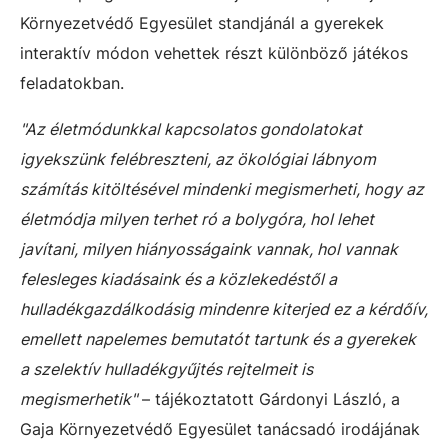
Környezetvédő Egyesület standjánál a gyerekek
interaktív módon vehettek részt különböző játékos
feladatokban.
"Az életmódunkkal kapcsolatos gondolatokat
igyekszünk felébreszteni, az ökológiai lábnyom
számítás kitöltésével mindenki megismerheti, hogy az
életmódja milyen terhet ró a bolygóra, hol lehet
javítani, milyen hiányosságaink vannak, hol vannak
felesleges kiadásaink és a közlekedéstől a
hulladékgazdálkodásig mindenre kiterjed ez a kérdőív,
emellett napelemes bemutatót tartunk és a gyerekek
a szelektív hulladékgyűjtés rejtelmeit is
megismerhetik"
– tájékoztatott Gárdonyi László, a
Gaja Környezetvédő Egyesület tanácsadó irodájának