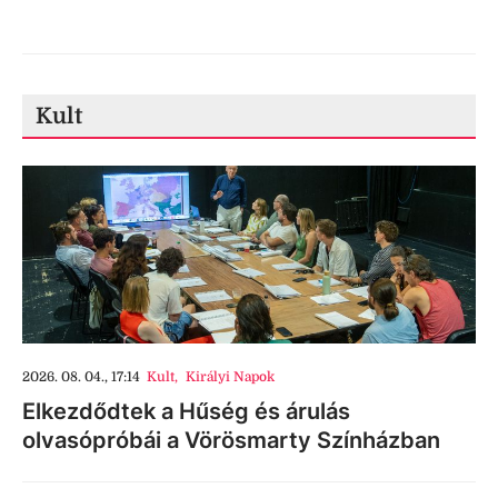
Kult
2026. 08. 04., 17:14
Kult
,
Királyi Napok
Elkezdődtek a Hűség és árulás
olvasópróbái a Vörösmarty Színházban