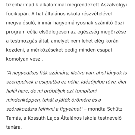
tizenharmadik alkalommal megrendezett Aszalvölgyi
focikupán. A hat általános iskola részvételével
megvalósuló, immár hagyományosnak számító őszi
program célja elsődlegesen az egészség megőrzése
a testmozgás által, amelyet nem lehet elég korán
kezdeni, a mérkőzéseket pedig minden csapat
komolyan veszi.
"A negyedikes fiúk számára, illetve van, ahol lányok is
szerepelnek a csapatba ez néha, idézőjelbe téve, élet-
halál harc, de mi próbáljuk ezt tompítani
mindenképpen, tehát a játék örömére és a
szórakozásra felhívni a figyelmet"
– mondta Schütz
Tamás, a Kossuth Lajos Általános Iskola testnevelő
tanára.