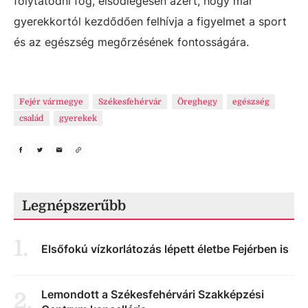
folytatódni fog, elsődlegesen azért, hogy már
gyerekkortól kezdődően felhívja a figyelmet a sport
és az egészség megőrzésének fontosságára.
Fejér vármegye
Székesfehérvár
Öreghegy
egészség
család
gyerekek
Legnépszerűbb
1
.
Elsőfokú vízkorlátozás lépett életbe Fejérben is
Lemondott a Székesfehérvári Szakképzési
2
.