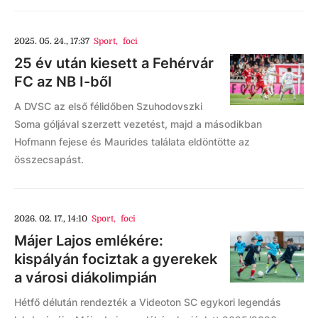
2025. 05. 24., 17:37
Sport
,
foci
25 év után kiesett a Fehérvár
FC az NB I-ből
A DVSC az első félidőben Szuhodovszki
Soma góljával szerzett vezetést, majd a másodikban
Hofmann fejese és Maurides találata eldöntötte az
összecsapást.
2026. 02. 17., 14:10
Sport
,
foci
Májer Lajos emlékére:
kispályán fociztak a gyerekek
a városi diákolimpián
Hétfő délután rendezték a Videoton SC egykori legendás