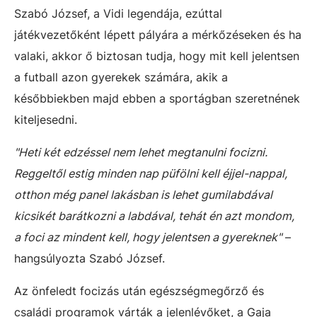
Szabó József, a Vidi legendája, ezúttal
játékvezetőként lépett pályára a mérkőzéseken és ha
valaki, akkor ő biztosan tudja, hogy mit kell jelentsen
a futball azon gyerekek számára, akik a
későbbiekben majd ebben a sportágban szeretnének
kiteljesedni.
"Heti két edzéssel nem lehet megtanulni focizni.
Reggeltől estig minden nap püfölni kell éjjel-nappal,
otthon még panel lakásban is lehet gumilabdával
kicsikét barátkozni a labdával, tehát én azt mondom,
a foci az mindent kell, hogy jelentsen a gyereknek"
–
hangsúlyozta Szabó József.
Az önfeledt focizás után egészségmegőrző és
családi programok várták a jelenlévőket, a Gaja