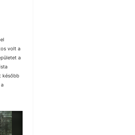
el
os volt a
pületet a
ista
it később
 a