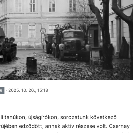
·
2025. 10. 26., 15:18
56
oli tanúkon, újságírókon, sorozatunk következő
rűjében edződött, annak aktív részese volt. Csernay