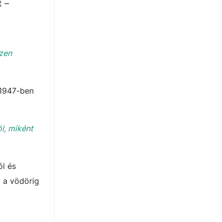
t –
ezen
 1947-ben
l, miként
ól és
l a vödörig