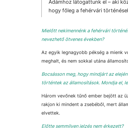
Ádámhoz látogattunk el – aki kö
hogy főleg a fehérvári történése
Mielőtt nekimennénk a fehérvári történ
nevezhető ötvenes években?
Az egyik legnagyobb pékség a mienk vol
meghalt, és nem sokkal utána államosíto
Bocsásson meg, hogy mindjárt az elején
történtek az államosítások. Mondja el, l
Három vevőnek tűnő ember bejött az üzle
rakjon ki mindent a zsebéből, mert álla
elvettek.
Előtte semmilyen jelzés nem érkezett?