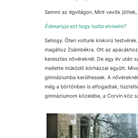
Semmi az égvilágon. Mint vevők jöttek, 
Édesanyja ezt hogy tudta elviselni?
Sehogy. Öten voltunk kiskorú testvérek
magához Zsámbékra. Ott az apácákhoz já
keresztes nővéreknél. De egy év után sz
mellette működő kórházzal együtt. Mivel
gimnáziumba kerülhessek. A nővéreknél
még a börtönben is elfogadtak, tiszte
gimnáziumom közelébe, a Corvin köz s