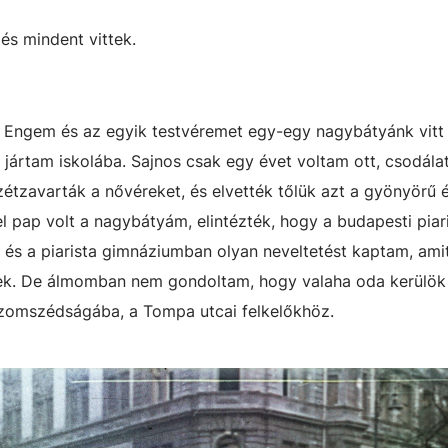
és mindent vittek.
. Engem és az egyik testvéremet egy-egy nagybátyánk vitt 
rtam iskolába. Sajnos csak egy évet voltam ott, csodálat
étzavarták a nővéreket, és elvették tőlük azt a gyönyörű é
 pap volt a nagybátyám, elintézték, hogy a budapesti piar
 és a piarista gimnáziumban olyan neveltetést kaptam, am
ltek. De álmomban nem gondoltam, hogy valaha oda kerülök
zomszédságába, a Tompa utcai felkelőkhöz.