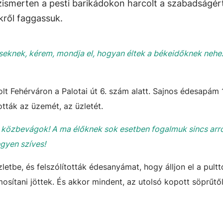
zismerten a pesti barikádokon harcolt a szabadságér
kről faggassuk.
éseknek, kérem, mondja el, hogyan éltek a békeidőknek neh
t Fehérváron a Palotai út 6. szám alatt. Sajnos édesapám
tták az üzemét, az üzletét.
 közbevágok! A ma élőknek sok esetben fogalmuk sincs arró
egyen szíves!
tbe, és felszólították édesanyámat, hogy álljon el a pultt
mosítani jöttek. És akkor mindent, az utolsó kopott söprűtő