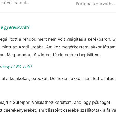
Tompa utcai torkolat, ahol a szovjet túlerővel harcoltak Csernay Ádámék
Fortepan/Horváth J
 a gyerekkorát?
llított a rendőr, mert nem volt világítás a kerékpáron. Gy
s miatt az Aradi utcába. Amikor megérkeztem, akkor láttam
an. Megmondom őszintén, félelmemben bepisiltem.
drássy út 60-nak?
ék el a kulákokat, papokat. De nekem akkor nem lett bántó
ajd a Sütőipari Vállalathoz kerültem, ahol egy pékséget
 cserekenyereket, amit lisztért cserébe szállítottak a falv