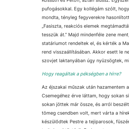
Kossuth és Petőfi, aztán slussz. Egysze
pufogásokkal. Egy kollégám szólt, hog
mondta, tényleg fegyverekre hasonlítot
„Fasiszta, reakciós elemek megtámadták
tesszük át.” Majd mindenféle zene ment,
statáriumot rendeltek el, és kérték a 
rend visszaállításában. Akkor esett le 
szovjet laktanyában úgy nyüzsögtek, m
Hogy reagáltak a pékségben a hírre?
Az éjszakai műszak után hazamentem al
Csemegéhez érve láttam, hogy sokan sie
sokan jöttek már össze, és arról beszél
tömeg csendben volt, mert várta a híre
készülődtek Pestre a tejiparosok, füszé