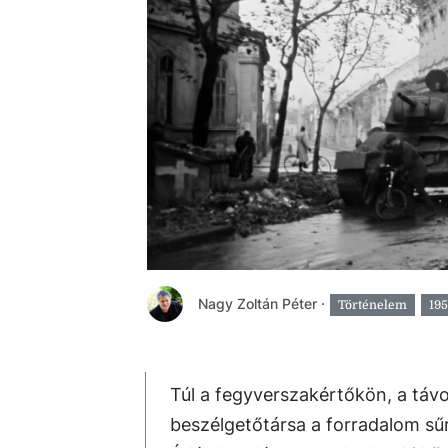
Nagy Zoltán Péter
·
Történelem
19
Túl a fegyverszakértőkön, a táv
beszélgetőtársa a forradalom sű