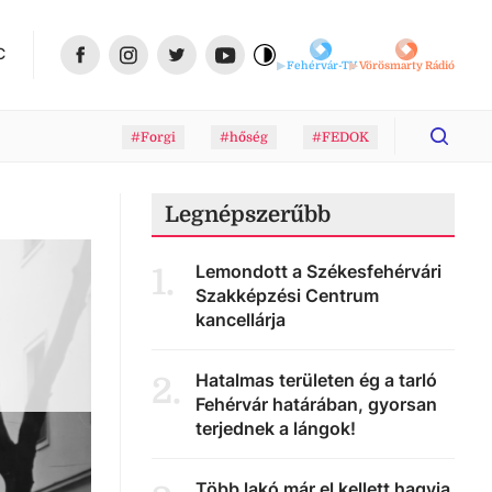
C
Fehérvár-TV
Vörösmarty Rádió
#Forgi
#hőség
#FEDOK
Legnépszerűbb
Lemondott a Székesfehérvári
1
.
Szakképzési Centrum
kancellárja
Hatalmas területen ég a tarló
2
.
Fehérvár határában, gyorsan
terjednek a lángok!
Több lakó már el kellett hagyja