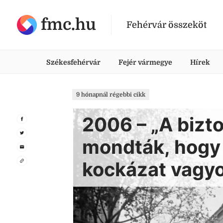
fmc.hu
Fehérvár összeköt
Székesfehérvár
Fejér vármegye
Hírek
9 hónapnál régebbi cikk
2006 – „A bizt
mondták, hogy
kockázat vagy