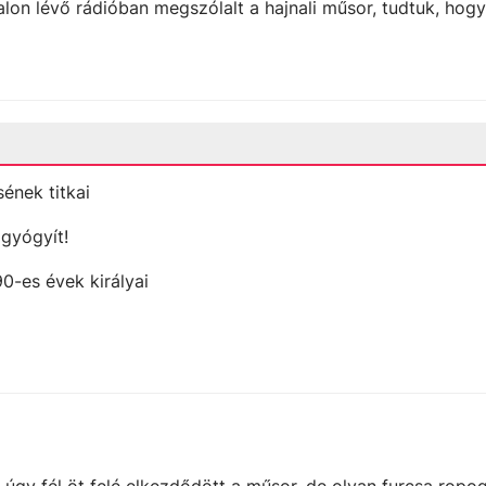
lon lévő rádióban megszólalt a hajnali műsor, tudtuk, hogy
ének titkai
 gyógyít!
90-es évek királyai