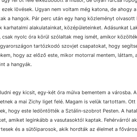
r úgy fél öt felé elkezdődött a műsor, de olyan furcsa ropo
y ezek lövések. Ugyan nem voltam még katona, de ahogy a
tak a hangok. Pár perc után egy hang közleményt olvasott 
 karhatalmi alakulatainkat, középületeinket. Adásunkat La
 csak nyolc óra körül szólaltak meg ismét, amikor közölté
Magyarországon tartózkodó szovjet csapatokat, hogy segíts
nekem, hogy az előző este, mikor motorral mentem, láttam,
int a hangyák.
udni egy kicsit, egy-két óra múlva bementem a városba. A
tnek a mai Zichy liget felé. Magam is velük tartottam. Ott
tek, hogy este ledöntötték a Sztálin-szobrot Pesten. A hat
ket, amiket leginkább a vasutasoktól kaptak. Fehérvárról a
rtesek és a sütőiparosok, akik hordták az élelmet a főváro