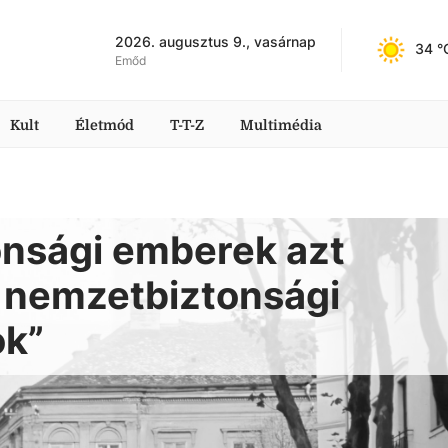
2026. augusztus 9., vasárnap
34
 °
Emőd
Kult
Életmód
T-T-Z
Multimédia
onsági emberek azt
 nemzetbiztonsági
ok”