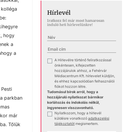
gásokkal,
 kolléga
Hírlevél
be:
Iratkozz fel már most hamarosan
induló heti hírlevelünkre!
kihegyre
k, hogy
enek a
 ahogy a
A Hírlevélre történő feliratkozással
✓
önkéntesen, kifejezetten
hozzájárulok ahhoz, a Fehérvár
Médiacentrum Kft. hírlevelet küldjön,
és ehhez kapcsolódóan felhasználói
fiókot hozzon létre.
 Pesti
Tudomásul bírok arról, hogy a
hozzájáruló nyilatkozat bármikor
 a parkban
korlátozás és indokolás nélkül,
almas
ingyenesen visszavonható.
Nyilatkozom, hogy a hírlevél
✓
kkor már
küldésre vonatkozó
adatkezelési
tájékoztatót
megismertem.
sba. Tőlük