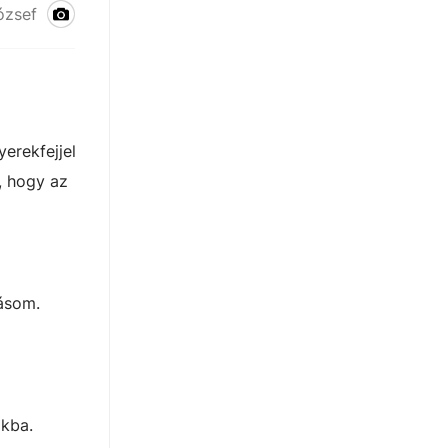
ózsef
erekfejjel
, hogy az
dásom.
akba.