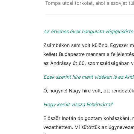
Az ötvenes évek hangulata végigkísérte
Zsámbékon sem volt különb. Egyszer megá
kellett Budapestre mennem a feljelenté
az Andrássy út 60. szomszédságában v
Ezek szerint híre ment vidéken is az An
Ó, hogyne! Nagy híre volt, ott rendezt
Hogy került vissza Fehérvárra?
Először Inotán dolgoztam kohászként, m
vezethettem. Mi sütöttük az úgynevezett