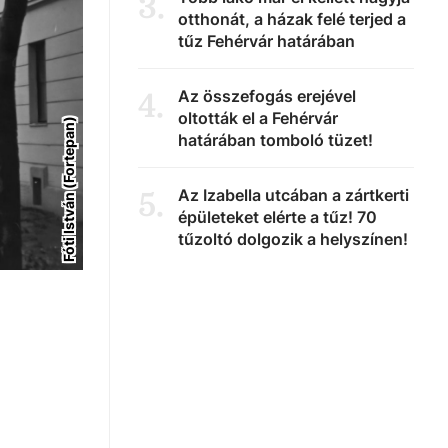
3
.
otthonát, a házak felé terjed a
tűz Fehérvár határában
Az összefogás erejével
4
.
oltották el a Fehérvár
Fóti István (Fortepan)
határában tomboló tüzet!
Az Izabella utcában a zártkerti
5
.
épületeket elérte a tűz! 70
tűzoltó dolgozik a helyszínen!