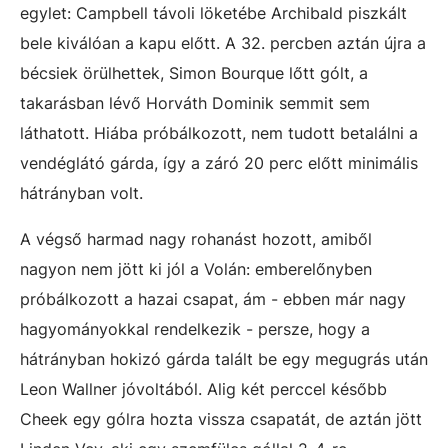
egylet: Campbell távoli löketébe Archibald piszkált
bele kiválóan a kapu előtt. A 32. percben aztán újra a
bécsiek örülhettek, Simon Bourque lőtt gólt, a
takarásban lévő Horváth Dominik semmit sem
láthatott. Hiába próbálkozott, nem tudott betalálni a
vendéglátó gárda, így a záró 20 perc előtt minimális
hátrányban volt.
A végső harmad nagy rohanást hozott, amiből
nagyon nem jött ki jól a Volán: emberelőnyben
próbálkozott a hazai csapat, ám - ebben már nagy
hagyományokkal rendelkezik - persze, hogy a
hátrányban hokizó gárda talált be egy megugrás után
Leon Wallner jóvoltából. Alig két perccel később
Cheek egy gólra hozta vissza csapatát, de aztán jött