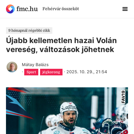
fmc.hu
Fehérvár összeköt
9 hónapnál régebbi cikk
Újabb kellemetlen hazai Volán
vereség, változások jöhetnek
Mátay Balázs
·
·
2025. 10. 29., 21:54
Sport
jégkorong
FAV19