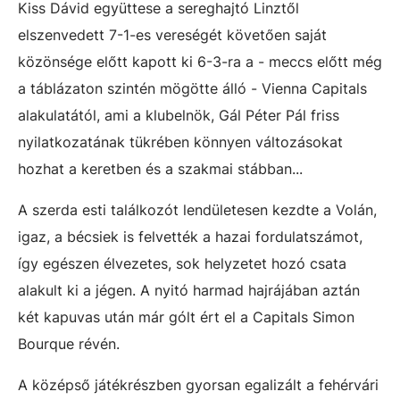
Kiss Dávid együttese a sereghajtó Linztől
elszenvedett 7-1-es vereségét követően saját
közönsége előtt kapott ki 6-3-ra a - meccs előtt még
a táblázaton szintén mögötte álló - Vienna Capitals
alakulatától, ami a klubelnök, Gál Péter Pál friss
nyilatkozatának tükrében könnyen változásokat
hozhat a keretben és a szakmai stábban...
A szerda esti találkozót lendületesen kezdte a Volán,
igaz, a bécsiek is felvették a hazai fordulatszámot,
így egészen élvezetes, sok helyzetet hozó csata
alakult ki a jégen. A nyitó harmad hajrájában aztán
két kapuvas után már gólt ért el a Capitals
Simon
Bourque révén.
A középső játékrészben gyorsan egalizált a fehérvári