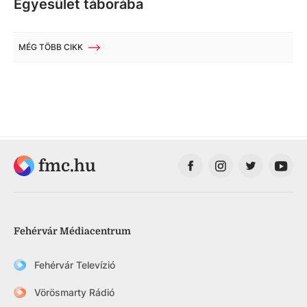
Egyesület táborába
MÉG TÖBB CIKK
fmc.hu
Fehérvár Médiacentrum
Fehérvár Televízió
Vörösmarty Rádió