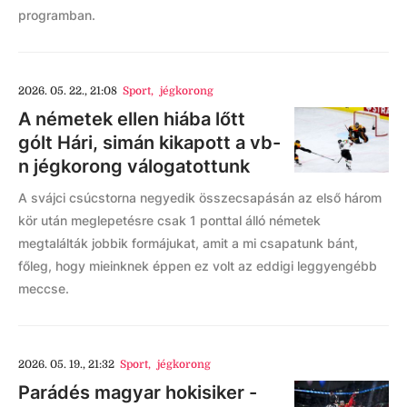
programban.
2026. 05. 22., 21:08
Sport
,
jégkorong
A németek ellen hiába lőtt
gólt Hári, simán kikapott a vb-
n jégkorong válogatottunk
A svájci csúcstorna negyedik összecsapásán az első három
kör után meglepetésre csak 1 ponttal álló németek
megtalálták jobbik formájukat, amit a mi csapatunk bánt,
főleg, hogy mieinknek éppen ez volt az eddigi leggyengébb
meccse.
2026. 05. 19., 21:32
Sport
,
jégkorong
Parádés magyar hokisiker -