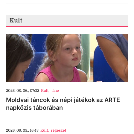
Kult
2026. 08. 06., 07:32
Kult
,
tánc
Moldvai táncok és népi játékok az ARTE
napközis táborában
2026. 08. 05., 16:43
Kult
,
régészet