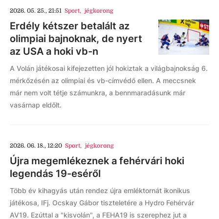
2026. 05. 25., 21:51
Sport
,
jégkorong
Erdély kétszer betalált az
olimpiai bajnoknak, de nyert
az USA a hoki vb-n
A Volán játékosai kifejezetten jól hokiztak a világbajnokság 6.
mérkőzésén az olimpiai és vb-címvédő ellen. A meccsnek
már nem volt tétje számunkra, a bennmaradásunk már
vasárnap eldőlt.
2026. 06. 18., 12:20
Sport
,
jégkorong
Újra megemlékeznek a fehérvári hoki
legendás 19-eséről
Több év kihagyás után rendez újra emléktornát ikonikus
játékosa, IFj. Ocskay Gábor tiszteletére a Hydro Fehérvár
AV19. Ezúttal a "kisvolán", a FEHA19 is szerephez jut a