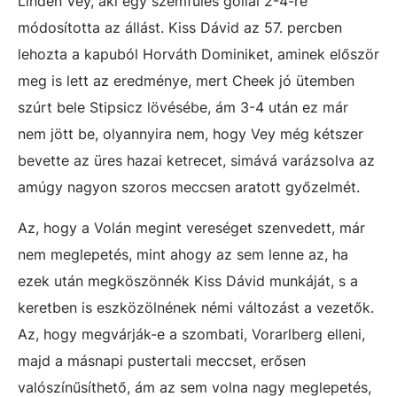
Linden Vey, aki egy szemfüles góllal 2-4-re
módosította az állást. Kiss Dávid az 57. percben
lehozta a kapuból Horváth Dominiket, aminek először
meg is lett az eredménye, mert Cheek jó ütemben
szúrt bele Stipsicz lövésébe, ám 3-4 után ez már
nem jött be, olyannyira nem, hogy Vey még kétszer
bevette az üres hazai ketrecet, simává varázsolva az
amúgy nagyon szoros meccsen aratott győzelmét.
Az, hogy a Volán megint vereséget szenvedett, már
nem meglepetés, mint ahogy az sem lenne az, ha
ezek után megköszönnék Kiss Dávid munkáját, s a
keretben is eszközölnének némi változást a vezetők.
Az, hogy megvárják-e a szombati, Vorarlberg elleni,
majd a másnapi pustertali meccset, erősen
valószínűsíthető, ám az sem volna nagy meglepetés,