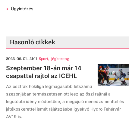
•
Ügyintézés
Hasonló cikkek
2026. 06. 01., 21:11
Sport
,
jégkorong
Szeptember 18-án már 14
csapattal rajtol az ICEHL
Az osztrák hokiliga legmagasabb létszámú
szezonjában természetesen ott lesz az őszi rajtnál a
legutóbbi idény elődöntőse, a megújuló menedzsmenttel és
játékoskerettel ismét rájátszásba igyekvő Hydro Fehérvár
AV19 is.