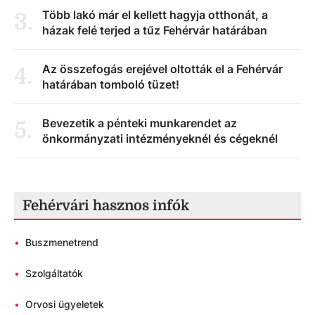
Több lakó már el kellett hagyja otthonát, a
3
.
házak felé terjed a tűz Fehérvár határában
Az összefogás erejével oltották el a Fehérvár
4
.
határában tomboló tüzet!
Bevezetik a pénteki munkarendet az
5
.
önkormányzati intézményeknél és cégeknél
Fehérvári hasznos infók
•
Buszmenetrend
•
Szolgáltatók
•
Orvosi ügyeletek