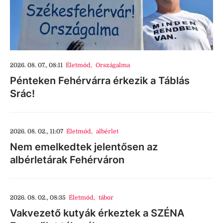
2026. 08. 07., 08:11
Életmód
,
Országalma
Pénteken Fehérvárra érkezik a Táblás
Srác!
2026. 08. 02., 11:07
Életmód
,
albérlet
Nem emelkedtek jelentősen az
albérletárak Fehérváron
2026. 08. 02., 08:35
Életmód
,
tábor
Vakvezető kutyák érkeztek a SZÉNA