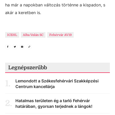
ha már a napokban változás történne a kispadon, s
akár a keretben is.
ICEHL
Alba Volán SC
Fehérvár AV19
Legnépszerűbb
Lemondott a Székesfehérvári Szakképzési
1
.
Centrum kancellárja
Hatalmas területen ég a tarló Fehérvár
2
.
határában, gyorsan terjednek a lángok!