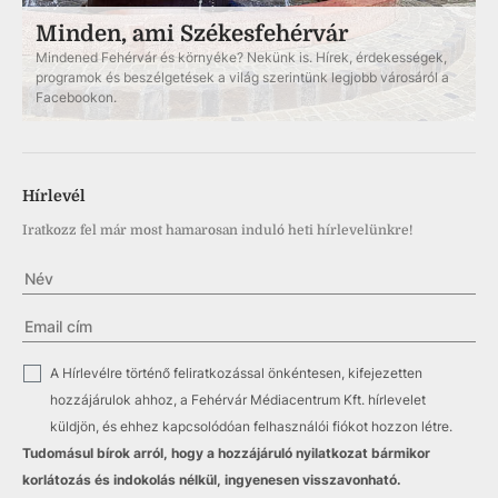
Minden, ami Székesfehérvár
Mindened Fehérvár és környéke? Nekünk is. Hírek, érdekességek,
programok és beszélgetések a világ szerintünk legjobb városáról a
Facebookon.
Hírlevél
Iratkozz fel már most hamarosan induló heti hírlevelünkre!
✓
A Hírlevélre történő feliratkozással önkéntesen, kifejezetten
hozzájárulok ahhoz, a Fehérvár Médiacentrum Kft. hírlevelet
küldjön, és ehhez kapcsolódóan felhasználói fiókot hozzon létre.
Tudomásul bírok arról, hogy a hozzájáruló nyilatkozat bármikor
korlátozás és indokolás nélkül, ingyenesen visszavonható.