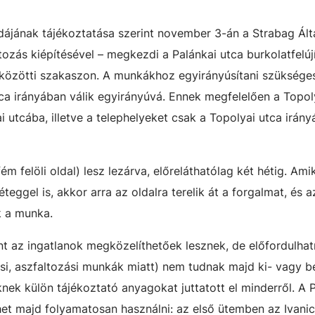
odájának tájékoztatása szerint november 3-án a Strabag Ált
tozás kiépítésével – megkezdi a Palánkai utca burkolatfelújí
 közötti szakaszon. A munkákhoz egyirányúsítani szüksége
tca irányában válik egyirányúvá. Ennek megfelelően a Topol
i utcába, illetve a telephelyeket csak a Topolyai utca irány
m felöli oldal) lesz lezárva, előreláthatólag két hétig. Am
teggel is, akkor arra az oldalra terelik át a forgalmat, és a
k a munka.
nt az ingatlanok megközelíthetőek lesznek, de előfordulha
si, aszfaltozási munkák miatt) nem tudnak majd ki- vagy be
knek külön tájékoztató anyagokat juttatott el minderről. A 
het majd folyamatosan használni: az első ütemben az Ivani