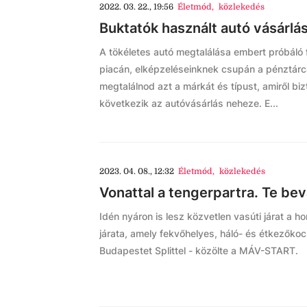
2022. 03. 22., 19:56
Életmód
,
közlekedés
Buktatók használt autó vásárlás
A tökéletes autó megtalálása embert próbáló f
piacán, elképzeléseinknek csupán a pénztárcá
megtalálnod azt a márkát és típust, amiről bi
következik az autóvásárlás neheze. E...
2023. 04. 08., 12:32
Életmód
,
közlekedés
Vonattal a tengerpartra. Te bev
Idén nyáron is lesz közvetlen vasúti járat a ho
járata, amely fekvőhelyes, háló- és étkezőkoc
Budapestet Splittel - közölte a MÁV-START.