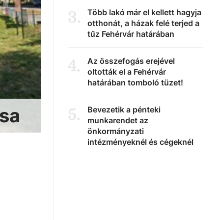
Több lakó már el kellett hagyja
3
.
otthonát, a házak felé terjed a
tűz Fehérvár határában
Az összefogás erejével
4
.
oltották el a Fehérvár
határában tomboló tüzet!
ása
Bevezetik a pénteki
5
.
munkarendet az
önkormányzati
intézményeknél és cégeknél