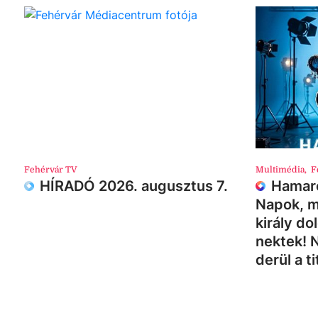
Fehérvár TV
Multimédia
,
F
HÍRADÓ 2026. augusztus 7.
Hamaro
Napok, m
király do
nektek! 
derül a ti