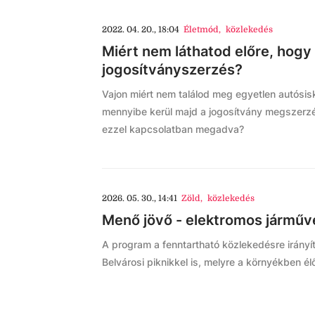
2022. 04. 20., 18:04
Életmód
,
közlekedés
Miért nem láthatod előre, hogy
jogosítványszerzés?
Vajon miért nem találod meg egyetlen autósis
mennyibe kerül majd a jogosítvány megszerzé
ezzel kapcsolatban megadva?
2026. 05. 30., 14:41
Zöld
,
közlekedés
Menő jövő - elektromos járművek
A program a fenntartható közlekedésre irányít
Belvárosi piknikkel is, melyre a környékben é