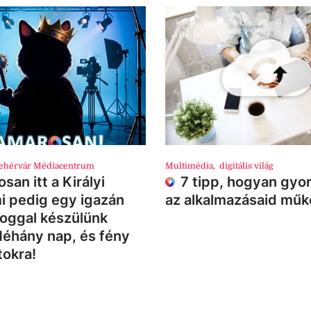
ehérvár Médiacentrum
Multimédia
,
digitális világ
san itt a Királyi
7 tipp, hogyan gyor
i pedig egy igazán
az alkalmazásaid mű
loggal készülünk
Néhány nap, és fény
tokra!