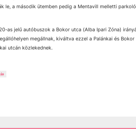
ák le, a második ütemben pedig a Mentavill melletti parkol
20-as jelű autóbuszok a Bokor utca (Alba Ipari Zóna) irány
gállóhelyen megállnak, kiváltva ezzel a Palánkai és Bokor
nkai utcán közlekednek.
zás