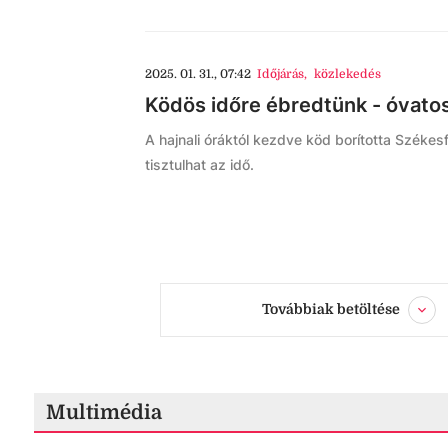
2025. 01. 31., 07:42
Időjárás
,
közlekedés
Ködös időre ébredtünk - óvato
A hajnali óráktól kezdve köd borította Székes
tisztulhat az idő.
Továbbiak betöltése
Multimédia