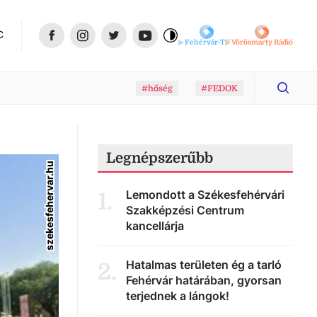
C
Fehérvár-TV
Vörösmarty Rádió
#hőség
#FEDOK
Legnépszerűbb
szekesfehervar.hu
Lemondott a Székesfehérvári
1
.
Szakképzési Centrum
kancellárja
Hatalmas területen ég a tarló
2
.
Fehérvár határában, gyorsan
terjednek a lángok!