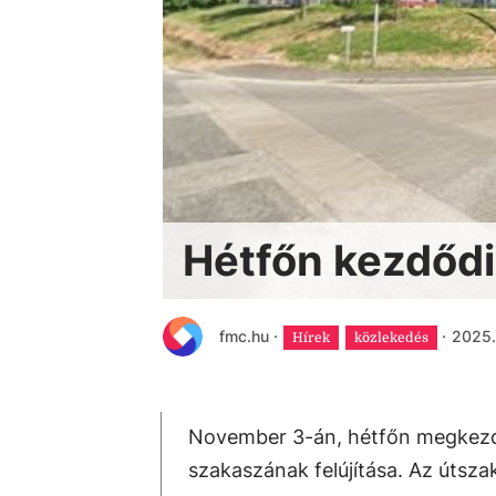
Hétfőn kezdődik
fmc.hu
·
·
2025. 
Hírek
közlekedés
November 3-án, hétfőn megkezdőd
szakaszának felújítása. Az útszak