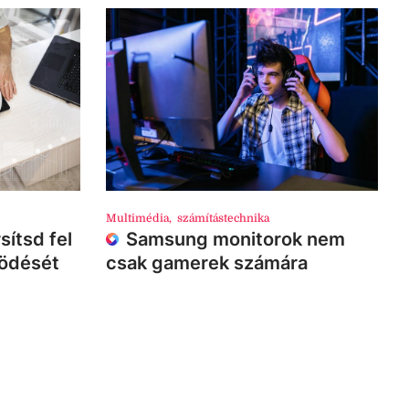
Multimédia
,
számítástechnika
sítsd fel
Samsung monitorok nem
ködését
csak gamerek számára