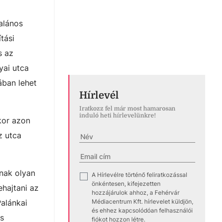
alános
tási
s az
yai utca
ában lehet
Hírlevél
Iratkozz fel már most hamarosan
induló heti hírlevelünkre!
ikor azon
z utca
tnak olyan
A Hírlevélre történő feliratkozással
✓
önkéntesen, kifejezetten
hajtani az
hozzájárulok ahhoz, a Fehérvár
Médiacentrum Kft. hírlevelet küldjön,
Palánkai
és ehhez kapcsolódóan felhasználói
cs
fiókot hozzon létre.