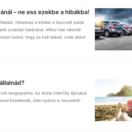
ánál – ne ess ezekbe a hibákba!
eladat. Hatalmas a kínálat a használt autók
nk szabhat határokat. Mikor már sikerült
ztosan tudod, hogy ez kell neked, csak akkor
állalnád?
rvát tengerpartra. Az Adria InterCity éjszakai
sival közlekedik, idén nyáron is összeköti