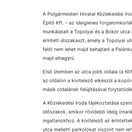
A Polgármesteri Hivatal Közlekedési Ir
Építő Kft. – az ideiglenes forgalomkorlá
munkálatait a Topolyai és a Bokor utca
érintett útszakaszt, amely a Topolyai u
felől nem lehet majd behajtani a Palánka
majd elhagyni.
Első ütemben az utca jobb oldala (a Köfé
az oldalon a kivitelező elkészül a kopóré
másik oldalának felújításával folytatódi
A Közlekedési Iroda tájékoztatása szeri
időszakok, amikor rövidebb ideig (mará
ingatlanokhoz. A kivitelező az érintette
utca melletti parkolókat viszont nem le