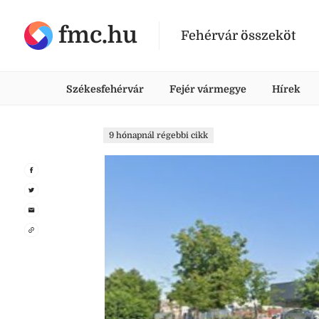
fmc.hu
Fehérvár összeköt
Székesfehérvár
Fejér vármegye
Hírek
9 hónapnál régebbi cikk