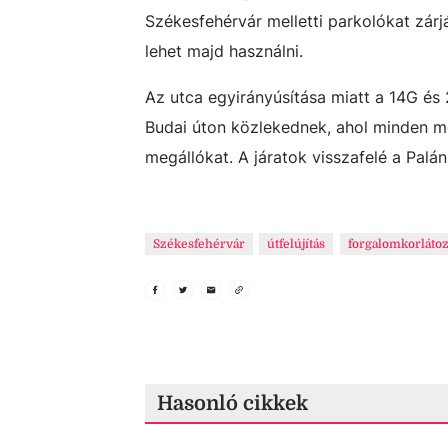
Székesfehérvár melletti parkolókat zárj
lehet majd használni.
Az utca egyirányúsítása miatt a 14G és 
Budai úton közlekednek, ahol minden me
megállókat. A járatok visszafelé a Palá
Székesfehérvár
útfelújítás
forgalomkorláto
Hasonló cikkek