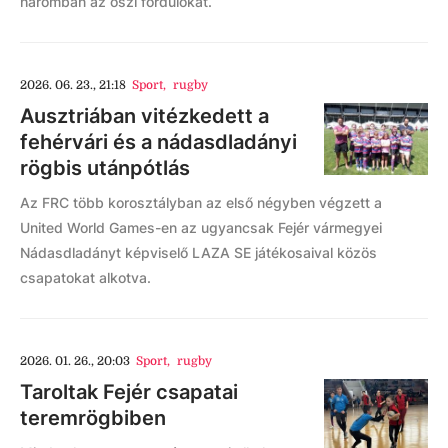
háromban az őszi fordulókat.
2026. 06. 23., 21:18
Sport
,
rugby
Ausztriában vitézkedett a
fehérvári és a nádasdladányi
rögbis utánpótlás
Az FRC több korosztályban az első négyben végzett a
United World Games-en az ugyancsak Fejér vármegyei
Nádasdladányt képviselő LAZA SE játékosaival közös
csapatokat alkotva.
2026. 01. 26., 20:03
Sport
,
rugby
Taroltak Fejér csapatai
teremrögbiben