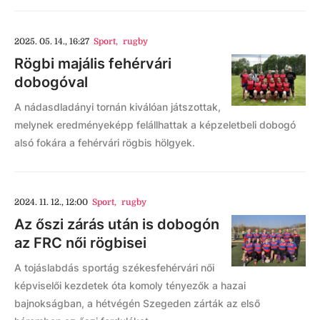
2025. 05. 14., 16:27
Sport
,
rugby
Rögbi majális fehérvári
dobogóval
A nádasdladányi tornán kiválóan játszottak,
melynek eredményeképp felállhattak a képzeletbeli dobogó
alsó fokára a fehérvári rögbis hölgyek.
2024. 11. 12., 12:00
Sport
,
rugby
Az őszi zárás után is dobogón
az FRC női rögbisei
A tojáslabdás sportág székesfehérvári női
képviselői kezdetek óta komoly tényezők a hazai
bajnokságban, a hétvégén Szegeden zárták az első