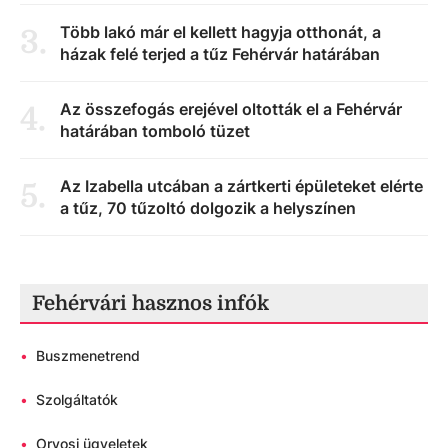
Több lakó már el kellett hagyja otthonát, a
3
.
házak felé terjed a tűz Fehérvár határában
Az összefogás erejével oltották el a Fehérvár
4
.
határában tomboló tüzet
Az Izabella utcában a zártkerti épületeket elérte
5
.
a tűz, 70 tűzoltó dolgozik a helyszínen
Fehérvári hasznos infók
•
Buszmenetrend
•
Szolgáltatók
•
Orvosi ügyeletek