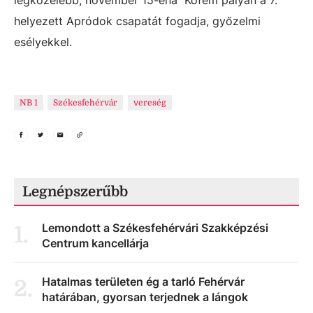
legközelebb, november 15-éna Köfém pályán a 7.
helyezett Apródok csapatát fogadja, győzelmi
esélyekkel.
NB 1
Székesfehérvár
vereség
Legnépszerűbb
Lemondott a Székesfehérvári Szakképzési
1
.
Centrum kancellárja
Hatalmas területen ég a tarló Fehérvár
2
.
határában, gyorsan terjednek a lángok