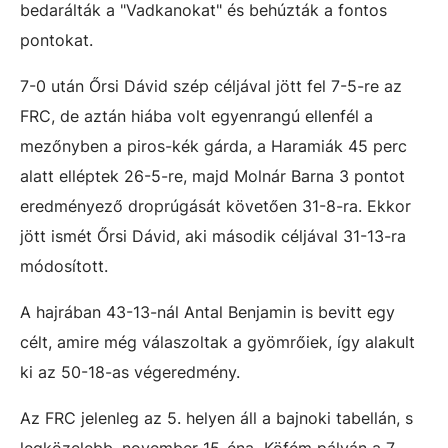
bedarálták a "Vadkanokat" és behúzták a fontos
pontokat.
7-0 után Őrsi Dávid szép céljával jött fel 7-5-re az
FRC, de aztán hiába volt egyenrangú ellenfél a
mezőnyben a piros-kék gárda, a Haramiák 45 perc
alatt elléptek 26-5-re, majd Molnár Barna 3 pontot
eredményező droprúgását követően 31-8-ra. Ekkor
jött ismét Őrsi Dávid, aki második céljával 31-13-ra
módosított.
A hajrában 43-13-nál Antal Benjamin is bevitt egy
célt, amire még válaszoltak a gyömrőiek, így alakult
ki az 50-18-as végeredmény.
Az FRC jelenleg az 5. helyen áll a bajnoki tabellán, s