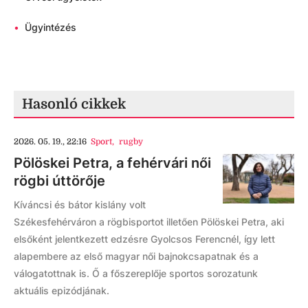
•
Ügyintézés
Hasonló cikkek
2026. 05. 19., 22:16
Sport
,
rugby
Pölöskei Petra, a fehérvári női
rögbi úttörője
Kíváncsi és bátor kislány volt
Székesfehérváron a rögbisportot illetően Pölöskei Petra, aki
elsőként jelentkezett edzésre Gyolcsos Ferencnél, így lett
alapembere az első magyar női bajnokcsapatnak és a
válogatottnak is. Ő a főszereplője sportos sorozatunk
aktuális epizódjának.