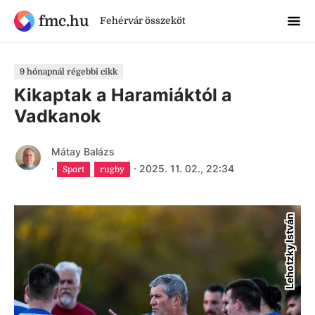
fmc.hu
Fehérvár összeköt
9 hónapnál régebbi cikk
Kikaptak a Haramiáktól a
Vadkanok
Mátay Balázs
·
·
2025. 11. 02., 22:34
Sport
rugby
Lehotzky István