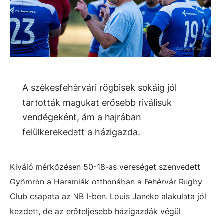
A székesfehérvári rögbisek sokáig jól
tartották magukat erősebb riválisuk
vendégeként, ám a hajrában
felülkerekedett a házigazda.
Kiváló mérkőzésen 50-18-as vereséget szenvedett
Gyömrőn a Haramiák otthonában a Fehérvár Rugby
Club csapata az NB I-ben. Louis Janeke alakulata jól
kezdett, de az erőteljesebb házigazdák végül