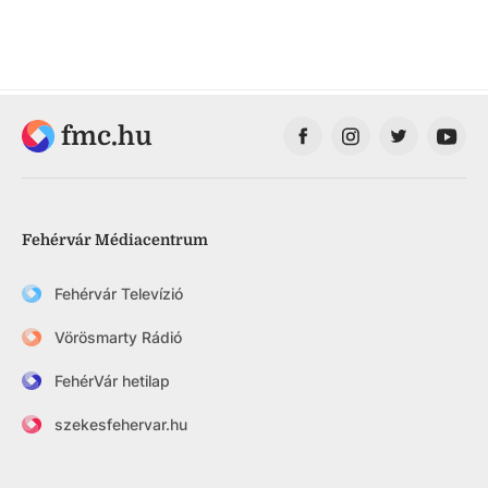
fmc.hu
Fehérvár Médiacentrum
Fehérvár Televízió
Vörösmarty Rádió
FehérVár hetilap
szekesfehervar.hu