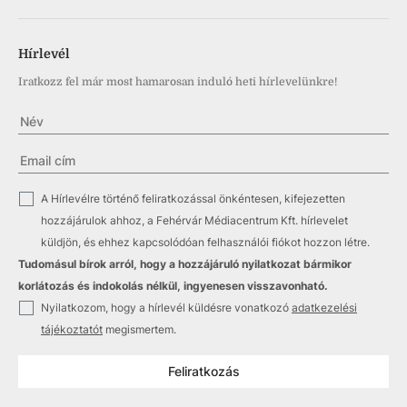
Hírlevél
Iratkozz fel már most hamarosan induló heti hírlevelünkre!
✓
A Hírlevélre történő feliratkozással önkéntesen, kifejezetten
hozzájárulok ahhoz, a Fehérvár Médiacentrum Kft. hírlevelet
küldjön, és ehhez kapcsolódóan felhasználói fiókot hozzon létre.
Tudomásul bírok arról, hogy a hozzájáruló nyilatkozat bármikor
korlátozás és indokolás nélkül, ingyenesen visszavonható.
✓
Nyilatkozom, hogy a hírlevél küldésre vonatkozó
adatkezelési
tájékoztatót
megismertem.
Feliratkozás