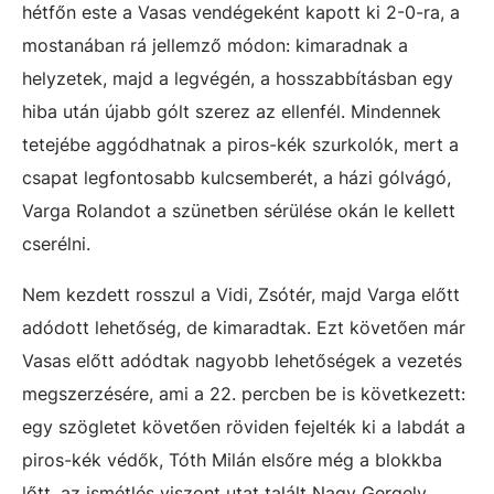
hétfőn este a Vasas vendégeként kapott ki 2-0-ra, a
mostanában rá jellemző módon: kimaradnak a
helyzetek, majd a legvégén, a hosszabbításban egy
hiba után újabb gólt szerez az ellenfél. Mindennek
tetejébe aggódhatnak a piros-kék szurkolók, mert a
csapat legfontosabb kulcsemberét, a házi gólvágó,
Varga Rolandot a szünetben sérülése okán le kellett
cserélni.
Nem kezdett rosszul a Vidi, Zsótér, majd Varga előtt
adódott lehetőség, de kimaradtak. Ezt követően már
Vasas előtt adódtak nagyobb lehetőségek a vezetés
megszerzésére, ami a 22. percben be is következett:
egy szögletet követően röviden fejelték ki a labdát a
piros-kék védők, Tóth Milán elsőre még a blokkba
lőtt, az ismétlés viszont utat talált Nagy Gergely