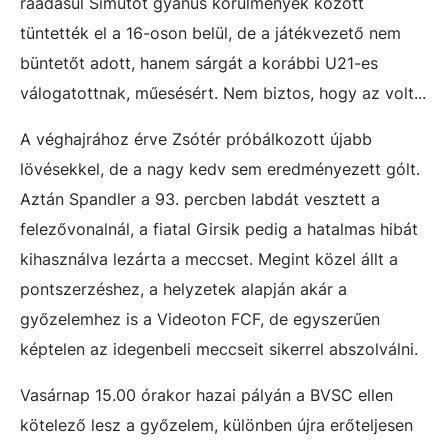
ráadásul Simutot gyanús körülmények között
tüntették el a 16-oson belül, de a játékvezető nem
büntetőt adott, hanem sárgát a korábbi U21-es
válogatottnak, műesésért. Nem biztos, hogy az volt...
A véghajrához érve Zsótér próbálkozott újabb
lövésekkel, de a nagy kedv sem eredményezett gólt.
Aztán Spandler a 93. percben labdát vesztett a
felezővonalnál, a fiatal Girsik pedig a hatalmas hibát
kihasználva lezárta a meccset. Megint közel állt a
pontszerzéshez, a helyzetek alapján akár a
győzelemhez is a Videoton FCF, de egyszerűen
képtelen az idegenbeli meccseit sikerrel abszolválni.
Vasárnap 15.00 órakor hazai pályán a BVSC ellen
kötelező lesz a győzelem, különben újra erőteljesen