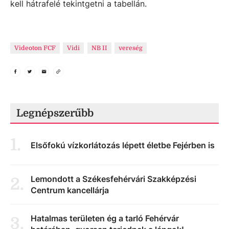
kell hátrafelé tekintgetni a tabellán.
Videoton FCF
Vidi
NB II
vereség
Legnépszerűbb
1
.
Elsőfokú vízkorlátozás lépett életbe Fejérben is
Lemondott a Székesfehérvári Szakképzési
2
.
Centrum kancellárja
Hatalmas területen ég a tarló Fehérvár
3
.