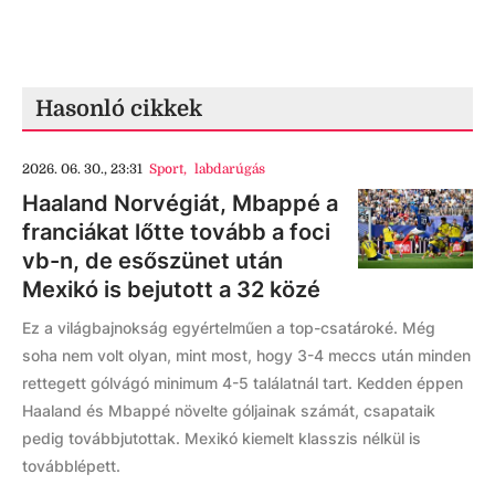
Hasonló cikkek
2026. 06. 30., 23:31
Sport
,
labdarúgás
Haaland Norvégiát, Mbappé a
franciákat lőtte tovább a foci
vb-n, de esőszünet után
Mexikó is bejutott a 32 közé
Ez a világbajnokság egyértelműen a top-csatároké. Még
soha nem volt olyan, mint most, hogy 3-4 meccs után minden
rettegett gólvágó minimum 4-5 találatnál tart. Kedden éppen
Haaland és Mbappé növelte góljainak számát, csapataik
pedig továbbjutottak. Mexikó kiemelt klasszis nélkül is
továbblépett.