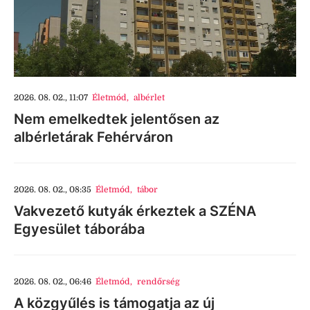
2026. 08. 02., 11:07
Életmód
,
albérlet
Nem emelkedtek jelentősen az
albérletárak Fehérváron
2026. 08. 02., 08:35
Életmód
,
tábor
Vakvezető kutyák érkeztek a SZÉNA
Egyesület táborába
2026. 08. 02., 06:46
Életmód
,
rendőrség
A közgyűlés is támogatja az új