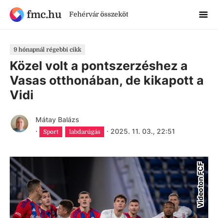
fmc.hu
Fehérvár összeköt
9 hónapnál régebbi cikk
Közel volt a pontszerzéshez a
Vasas otthonában, de kikapott a
Vidi
Mátay Balázs
·
·
2025. 11. 03., 22:51
Sport
labdarúgás
Videoton FCF