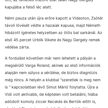
kapujába a felső léc alatt.
Némi pauza után újra erőre kapott a Videoton, Zsótér
távoli lövését védte a hazaiak kapusa, majd Németh
hibázott ígéretes helyzetben az ötös bal sarkánál. Az
első 45 percet Urblik lökete és Nagy Gergely remek
védése zárta.
A fordulást követően már nem lehetett a pályán a
megsérülő Varga Roland, akinek az első információk
alapján nem súlyos a sérülése, de biztos diagnózis
még nincs. A helyén a klubbal "szeretlek is meg nem
is " kapcsolatban lévő Simut Márió folytatta. Újra a
Vidi volt aktívabb, de képtelen volt betalálni, hiába
adódott komoly ziccer Kecskés és Bertók előtt is,