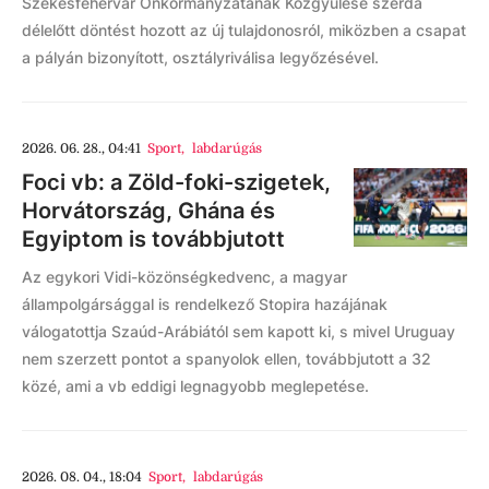
Székesfehérvár Önkormányzatának Közgyűlése szerda
délelőtt döntést hozott az új tulajdonosról, miközben a csapat
a pályán bizonyított, osztályriválisa legyőzésével.
2026. 06. 28., 04:41
Sport
,
labdarúgás
Foci vb: a Zöld-foki-szigetek,
Horvátország, Ghána és
Egyiptom is továbbjutott
Az egykori Vidi-közönségkedvenc, a magyar
állampolgársággal is rendelkező Stopira hazájának
válogatottja Szaúd-Arábiától sem kapott ki, s mivel Uruguay
nem szerzett pontot a spanyolok ellen, továbbjutott a 32
közé, ami a vb eddigi legnagyobb meglepetése.
2026. 08. 04., 18:04
Sport
,
labdarúgás