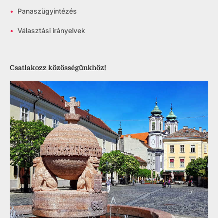
•
Panaszügyintézés
•
Választási irányelvek
Csatlakozz közösségünkhöz!