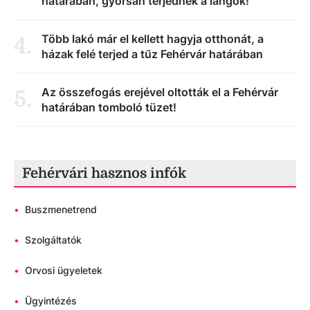
határában, gyorsan terjednek a lángok!
Több lakó már el kellett hagyja otthonát, a
4
.
házak felé terjed a tűz Fehérvár határában
Az összefogás erejével oltották el a Fehérvár
5
.
határában tomboló tüzet!
Fehérvári hasznos infók
•
Buszmenetrend
•
Szolgáltatók
•
Orvosi ügyeletek
•
Ügyintézés