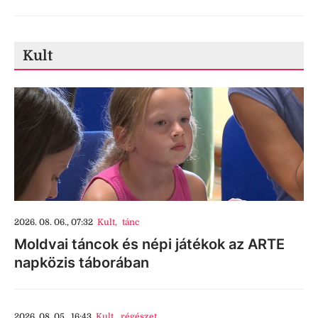
Kult
2026. 08. 06., 07:32
Kult
,
tánc
Moldvai táncok és népi játékok az ARTE
napközis táborában
2026. 08. 05., 16:43
Kult
,
régészet