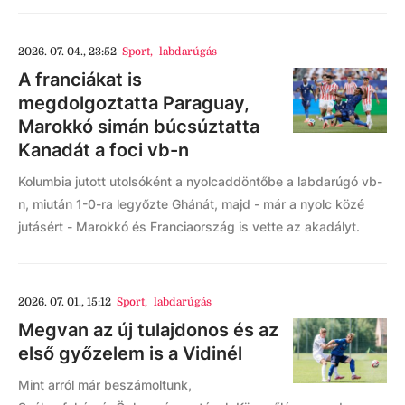
2026. 07. 04., 23:52
Sport
,
labdarúgás
A franciákat is
megdolgoztatta Paraguay,
Marokkó simán búcsúztatta
Kanadát a foci vb-n
Kolumbia jutott utolsóként a nyolcaddöntőbe a labdarúgó vb-
n, miután 1-0-ra legyőzte Ghánát, majd - már a nyolc közé
jutásért - Marokkó és Franciaország is vette az akadályt.
2026. 07. 01., 15:12
Sport
,
labdarúgás
Megvan az új tulajdonos és az
első győzelem is a Vidinél
Mint arról már beszámoltunk,