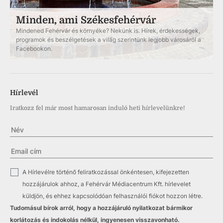
Minden, ami Székesfehérvár
Mindened Fehérvár és környéke? Nekünk is. Hírek, érdekességek,
programok és beszélgetések a világ szerintünk legjobb városáról a
Facebookon.
Hírlevél
Iratkozz fel már most hamarosan induló heti hírlevelünkre!
✓
A Hírlevélre történő feliratkozással önkéntesen, kifejezetten
hozzájárulok ahhoz, a Fehérvár Médiacentrum Kft. hírlevelet
küldjön, és ehhez kapcsolódóan felhasználói fiókot hozzon létre.
Tudomásul bírok arról, hogy a hozzájáruló nyilatkozat bármikor
korlátozás és indokolás nélkül, ingyenesen visszavonható.