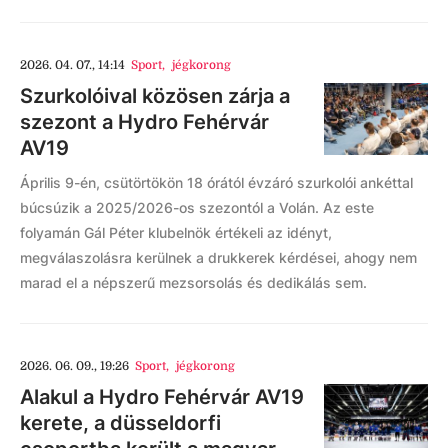
2026. 04. 07., 14:14
Sport
,
jégkorong
Szurkolóival közösen zárja a
szezont a Hydro Fehérvár
AV19
Április 9-én, csütörtökön 18 órától évzáró szurkolói ankéttal
búcsúzik a 2025/2026-os szezontól a Volán. Az este
folyamán Gál Péter klubelnök értékeli az idényt,
megválaszolásra kerülnek a drukkerek kérdései, ahogy nem
marad el a népszerű mezsorsolás és dedikálás sem.
2026. 06. 09., 19:26
Sport
,
jégkorong
Alakul a Hydro Fehérvár AV19
kerete, a düsseldorfi