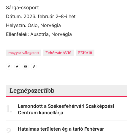
Sárga-csoport
Dátum: 2026. február 2–8-i hét
Helyszín: Oslo, Norvégia
Ellenfelek: Ausztria, Norvégia
magyar válogatott
Fehérvár AV19
FEHA19
Legnépszerűbb
Lemondott a Székesfehérvári Szakképzési
1
.
Centrum kancellárja
Hatalmas területen ég a tarló Fehérvár
2
.