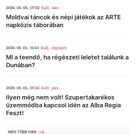
2026. 08. 06., 07:32
Kult
,
tánc
Moldvai táncok és népi játékok az ARTE
napközis táborában
2026. 08. 05., 16:43
Kult
,
régészet
Mi a teendő, ha régészeti leletet találunk a
Dunában?
2026. 08. 05., 07:45
Kult
,
jazz
Ilyen még nem volt! Szupertakarékos
üzemmódba kapcsol idén az Alba Regia
Feszt!
MÉG TÖBB CIKK