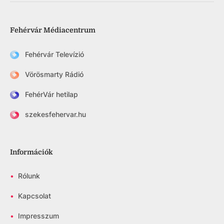
Fehérvár Médiacentrum
Fehérvár Televízió
Vörösmarty Rádió
FehérVár hetilap
szekesfehervar.hu
Információk
•
Rólunk
•
Kapcsolat
•
Impresszum