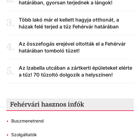
határában, gyorsan terjednek a lángok!
Több lakó már el kellett hagyja otthonát, a
3
.
házak felé terjed a tűz Fehérvár határában
Az összefogás erejével oltották el a Fehérvár
4
.
határában tomboló tüzet!
Az Izabella utcában a zártkerti épületeket elérte
5
.
a tűz! 70 tűzoltó dolgozik a helyszínen!
Fehérvári hasznos infók
•
Buszmenetrend
•
Szolgáltatók