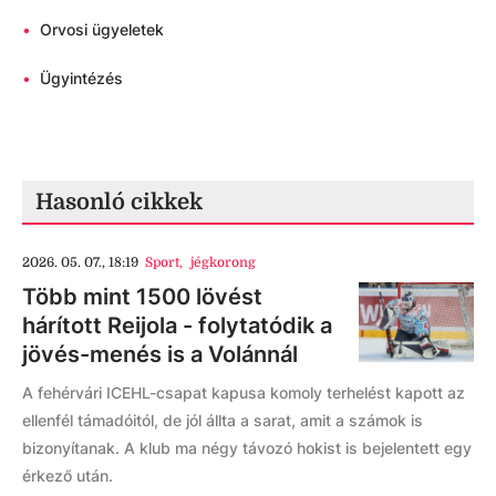
•
Orvosi ügyeletek
•
Ügyintézés
Hasonló cikkek
2026. 05. 07., 18:19
Sport
,
jégkorong
Több mint 1500 lövést
hárított Reijola - folytatódik a
jövés-menés is a Volánnál
A fehérvári ICEHL-csapat kapusa komoly terhelést kapott az
ellenfél támadóitól, de jól állta a sarat, amit a számok is
bizonyítanak. A klub ma négy távozó hokist is bejelentett egy
érkező után.