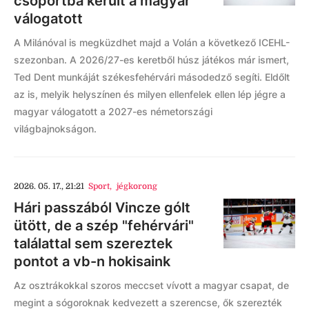
csoportba került a magyar
válogatott
A Milánóval is megküzdhet majd a Volán a következő ICEHL-
szezonban. A 2026/27-es keretből húsz játékos már ismert,
Ted Dent munkáját székesfehérvári másodedző segíti. Eldőlt
az is, melyik helyszínen és milyen ellenfelek ellen lép jégre a
magyar válogatott a 2027-es németországi
világbajnokságon.
2026. 05. 17., 21:21
Sport
,
jégkorong
Hári passzából Vincze gólt
ütött, de a szép "fehérvári"
találattal sem szereztek
pontot a vb-n hokisaink
Az osztrákokkal szoros meccset vívott a magyar csapat, de
megint a sógoroknak kedvezett a szerencse, ők szerezték