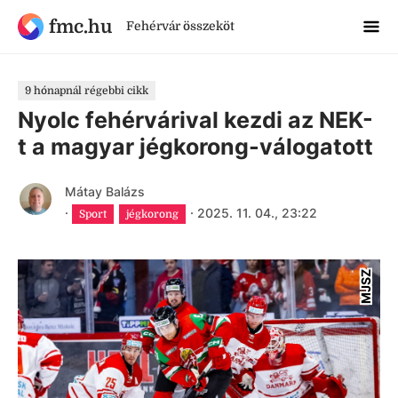
fmc.hu
Fehérvár összeköt
9 hónapnál régebbi cikk
Nyolc fehérvárival kezdi az NEK-
t a magyar jégkorong-válogatott
Mátay Balázs
·
·
2025. 11. 04., 23:22
Sport
jégkorong
MJSZ