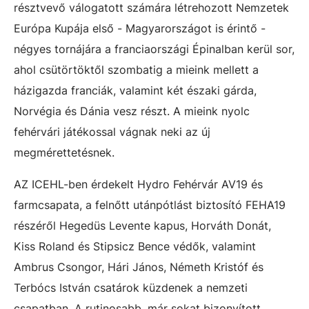
résztvevő válogatott számára létrehozott Nemzetek
Európa Kupája első - Magyarországot is érintő -
négyes tornájára a franciaországi Épinalban kerül sor,
ahol csütörtöktől szombatig a mieink mellett a
házigazda franciák, valamint két északi gárda,
Norvégia és Dánia vesz részt. A mieink nyolc
fehérvári játékossal vágnak neki az új
megmérettetésnek.
AZ ICEHL-ben érdekelt Hydro Fehérvár AV19 és
farmcsapata, a felnőtt utánpótlást biztosító FEHA19
részéről Hegedüs Levente kapus, Horváth Donát,
Kiss Roland és Stipsicz Bence védők, valamint
Ambrus Csongor, Hári János, Németh Kristóf és
Terbócs István csatárok küzdenek a nemzeti
csapatban. A rutinosabb, már sokat bizonyított