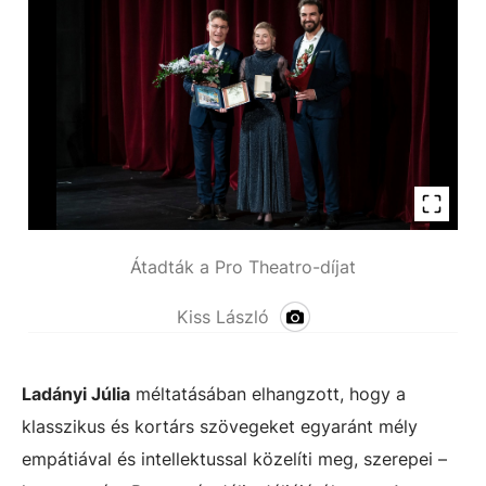
Átadták a Pro Theatro-díjat
Kiss László
Ladányi Júlia
méltatásában elhangzott, hogy a
klasszikus és kortárs szövegeket egyaránt mély
empátiával és intellektussal közelíti meg, szerepei –