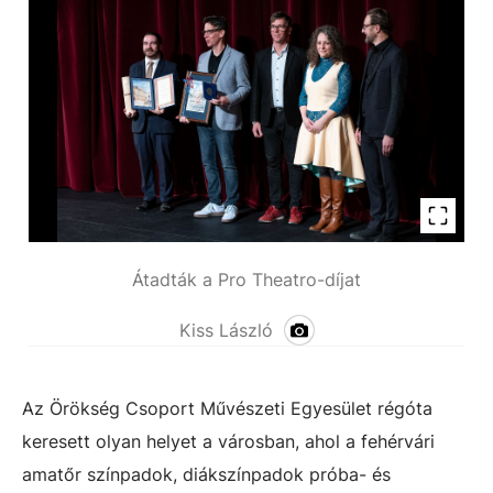
Átadták a Pro Theatro-díjat
Kiss László
Az Örökség Csoport Művészeti Egyesület régóta
keresett olyan helyet a városban, ahol a fehérvári
amatőr színpadok, diákszínpadok próba- és