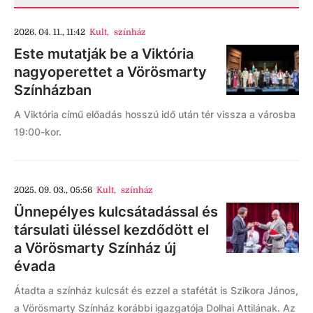
2026. 04. 11., 11:42
Kult
,
színház
Este mutatják be a Viktória
nagyoperettet a Vörösmarty
Színházban
A Viktória című előadás hosszú idő után tér vissza a városba
19:00-kor.
2025. 09. 03., 05:56
Kult
,
színház
Ünnepélyes kulcsátadással és
társulati üléssel kezdődött el
a Vörösmarty Színház új
évada
Átadta a színház kulcsát és ezzel a stafétát is Szikora János,
a Vörösmarty Színház korábbi igazgatója Dolhai Attilának. Az