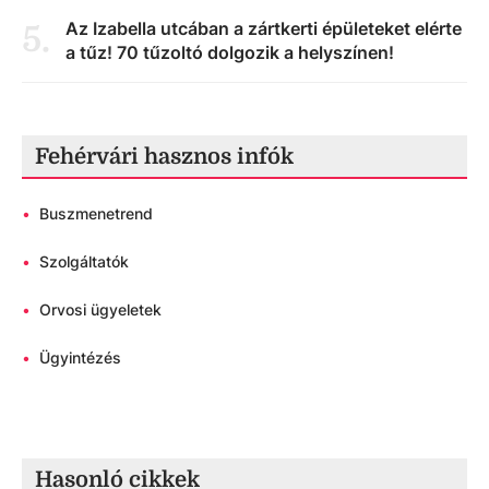
Az Izabella utcában a zártkerti épületeket elérte
5
.
a tűz! 70 tűzoltó dolgozik a helyszínen!
Fehérvári hasznos infók
•
Buszmenetrend
•
Szolgáltatók
•
Orvosi ügyeletek
•
Ügyintézés
Hasonló cikkek