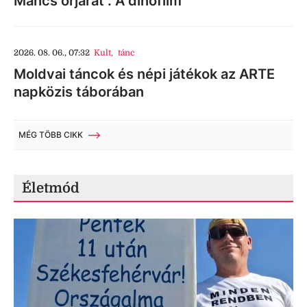
Mancs őrjárat : A dínófilm
2026. 08. 06., 07:32
Kult
,
tánc
Moldvai táncok és népi játékok az ARTE
napközis táborában
MÉG TÖBB CIKK
Életmód