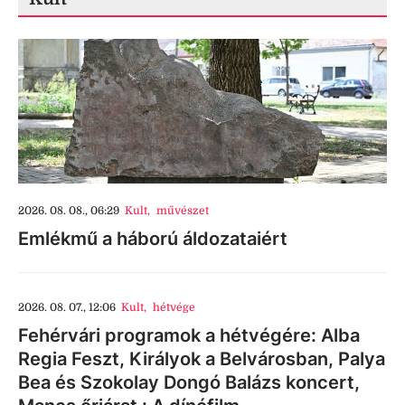
2026. 08. 08., 06:29
Kult
,
művészet
Emlékmű a háború áldozataiért
2026. 08. 07., 12:06
Kult
,
hétvége
Fehérvári programok a hétvégére: Alba
Regia Feszt, Királyok a Belvárosban, Palya
Bea és Szokolay Dongó Balázs koncert,