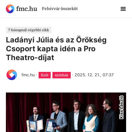
fmc.hu
Fehérvár összeköt
7 hónapnál régebbi cikk
Ladányi Júlia és az Örökség
Csoport kapta idén a Pro
Theatro-díjat
fmc.hu
·
·
2025. 12. 21., 07:37
Kult
színház
Kiss László