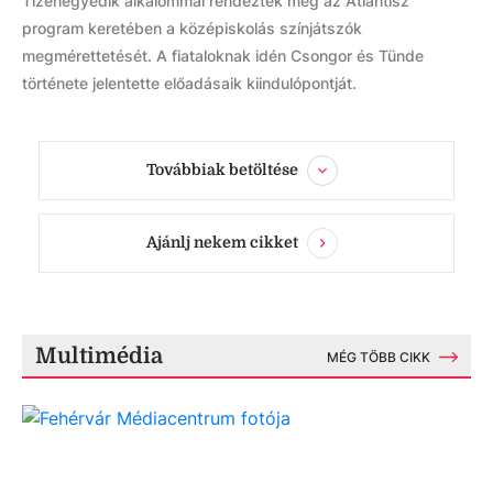
Tizenegyedik alkalommal rendezték meg az Atlantisz
program keretében a középiskolás színjátszók
megmérettetését. A fiataloknak idén Csongor és Tünde
története jelentette előadásaik kiindulópontját.
Továbbiak betöltése
Ajánlj nekem cikket
Multimédia
MÉG TÖBB CIKK