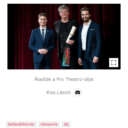
Átadták a Pro Theatro-díjat
Kiss László
Székesfehérvár
elismerés
díj