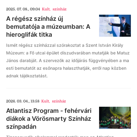
2025. 07. 08., 09:04
Kult
,
színház
A régész színház új
bemutatója a múzeumban: A
hieroglifák titka
Ismét régész színházzal szórakoztat a Szent István Király
Múzeum: a Fő utcai épület díszudvarában mutatják be Matuz
János darabját. A szervezők az időjárás függvényében a ma
esti bemutatót az esőnapra halaszthatják, erről nap közben
adnak tájékoztatást.
2026. 03. 04., 13:58
Kult
,
színház
Atlantisz Program - fehérvári
diákok a Vörösmarty Színház
színpadán