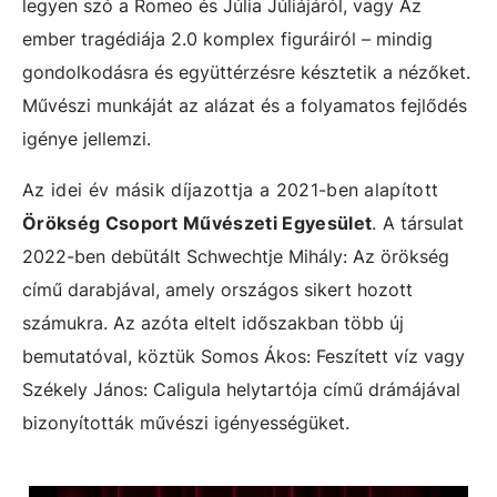
legyen szó a Romeo és Júlia Júliájáról, vagy Az
ember tragédiája 2.0 komplex figuráiról – mindig
gondolkodásra és együttérzésre késztetik a nézőket.
Művészi munkáját az alázat és a folyamatos fejlődés
igénye jellemzi.
Az idei év másik díjazottja a 2021-ben alapított
Örökség Csoport Művészeti Egyesület
.
A társulat
2022-ben debütált Schwechtje Mihály: Az örökség
című darabjával, amely országos sikert hozott
számukra. Az azóta eltelt időszakban több új
bemutatóval, köztük Somos Ákos: Feszített víz vagy
Székely János: Caligula helytartója című drámájával
bizonyították művészi igényességüket.