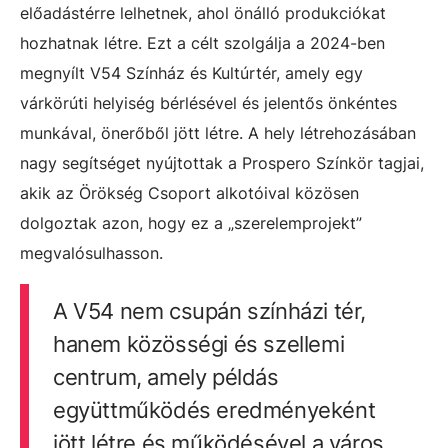
előadástérre lelhetnek, ahol önálló produkciókat
hozhatnak létre. Ezt a célt szolgálja a 2024-ben
megnyílt V54 Színház és Kultúrtér, amely egy
várkörúti helyiség bérlésével és jelentős önkéntes
munkával, önerőből jött létre. A hely létrehozásában
nagy segítséget nyújtottak a Prospero Színkör tagjai,
akik az Örökség Csoport alkotóival közösen
dolgoztak azon, hogy ez a „szerelemprojekt”
megvalósulhasson.
A V54 nem csupán színházi tér,
hanem közösségi és szellemi
centrum, amely példás
együttműködés eredményeként
jött létre és működésével a város