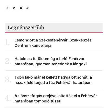
Legnépszerűbb
Lemondott a Székesfehérvári Szakképzési
1
.
Centrum kancellárja
Hatalmas területen ég a tarló Fehérvár
2
.
határában, gyorsan terjednek a lángok!
Több lakó már el kellett hagyja otthonát, a
3
.
házak felé terjed a tűz Fehérvár határában
Az összefogás erejével oltották el a Fehérvár
4
.
határában tomboló tüzet!