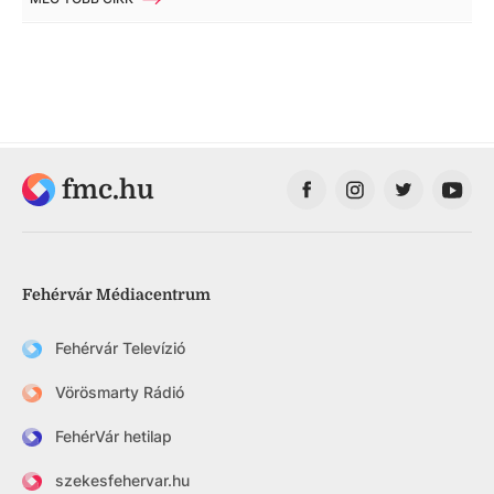
fmc.hu
Fehérvár Médiacentrum
Fehérvár Televízió
Vörösmarty Rádió
FehérVár hetilap
szekesfehervar.hu