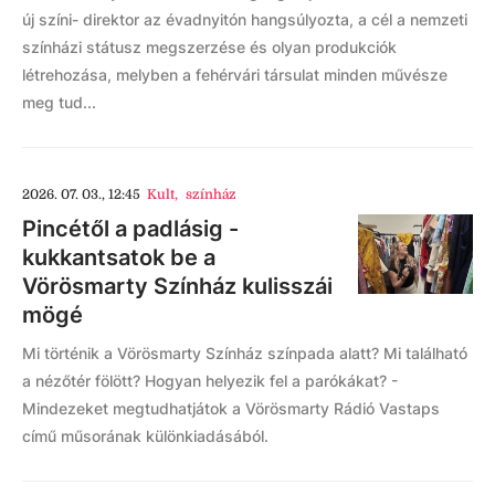
új színi- direktor az évadnyitón hangsúlyozta, a cél a nemzeti
színházi státusz megszerzése és olyan produkciók
létrehozása, melyben a fehérvári társulat minden művésze
meg tud...
2026. 07. 03., 12:45
Kult
,
színház
Pincétől a padlásig -
kukkantsatok be a
Vörösmarty Színház kulisszái
mögé
Mi történik a Vörösmarty Színház színpada alatt? Mi található
a nézőtér fölött? Hogyan helyezik fel a parókákat? -
Mindezeket megtudhatjátok a Vörösmarty Rádió Vastaps
című műsorának különkiadásából.