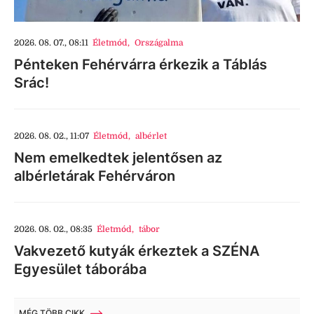
2026. 08. 07., 08:11
Életmód
,
Országalma
Pénteken Fehérvárra érkezik a Táblás
Srác!
2026. 08. 02., 11:07
Életmód
,
albérlet
Nem emelkedtek jelentősen az
albérletárak Fehérváron
2026. 08. 02., 08:35
Életmód
,
tábor
Vakvezető kutyák érkeztek a SZÉNA
Egyesület táborába
MÉG TÖBB CIKK