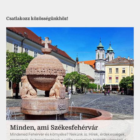
Csatlakozz közösségünkhöz!
Minden, ami Székesfehérvár
Mindened Fehérvár és környéke? Nekünk is. Hírek, érdekességek,
programok és beszélgetések a világ szerintünk legjobb városáról a