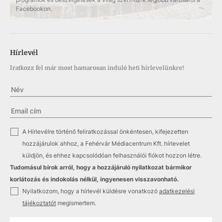
Facebookon.
Hírlevél
Iratkozz fel már most hamarosan induló heti hírlevelünkre!
✓
A Hírlevélre történő feliratkozással önkéntesen, kifejezetten
hozzájárulok ahhoz, a Fehérvár Médiacentrum Kft. hírlevelet
küldjön, és ehhez kapcsolódóan felhasználói fiókot hozzon létre.
Tudomásul bírok arról, hogy a hozzájáruló nyilatkozat bármikor
korlátozás és indokolás nélkül, ingyenesen visszavonható.
✓
Nyilatkozom, hogy a hírlevél küldésre vonatkozó
adatkezelési
tájékoztatót
megismertem.