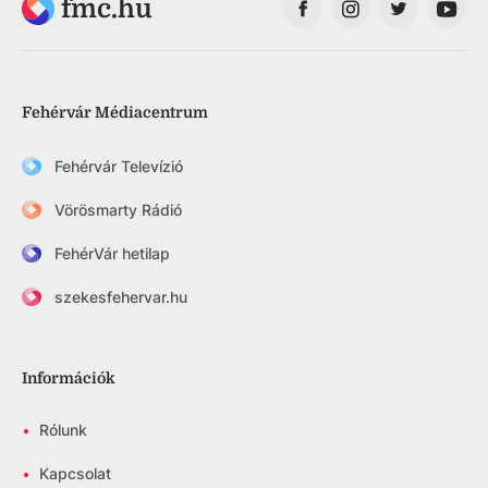
fmc.hu
Fehérvár Médiacentrum
Fehérvár Televízió
Vörösmarty Rádió
FehérVár hetilap
szekesfehervar.hu
Információk
•
Rólunk
•
Kapcsolat