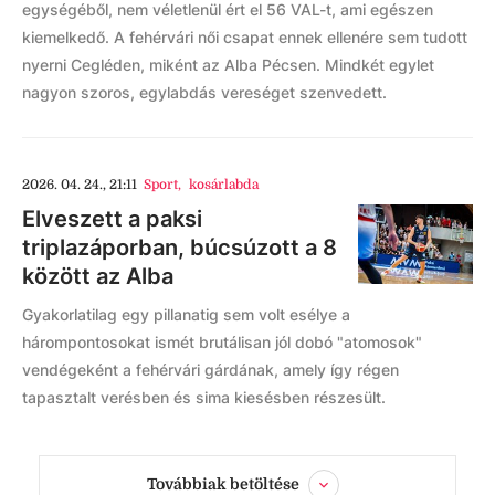
egységéből, nem véletlenül ért el 56 VAL-t, ami egészen
kiemelkedő. A fehérvári női csapat ennek ellenére sem tudott
nyerni Cegléden, miként az Alba Pécsen. Mindkét egylet
nagyon szoros, egylabdás vereséget szenvedett.
2026. 04. 24., 21:11
Sport
,
kosárlabda
Elveszett a paksi
triplazáporban, búcsúzott a 8
között az Alba
Gyakorlatilag egy pillanatig sem volt esélye a
hárompontosokat ismét brutálisan jól dobó "atomosok"
vendégeként a fehérvári gárdának, amely így régen
tapasztalt verésben és sima kiesésben részesült.
Továbbiak betöltése