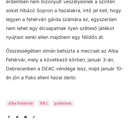
érdemben nem bizonyult veszélyesnek a szintén
sokat hibázó Sopron a hazaiakra, intő jel kell, hogy
legyen a fehérvári gárda számára ez, egyszerűen
nem lehet egy élcsapatnak ilyen széteső játékot
nyújtani senki ellen majdnem egy félidőn át.
Összességében simán behúzta a meccset az Alba
Fehérvár, mely a következő körben, január 3-án,
Debrecenben a DEAC vendége lesz, majd január 10-
én jön a Paks elleni hazai derbi.
Alba Fehérvár
NB 1
győzelem