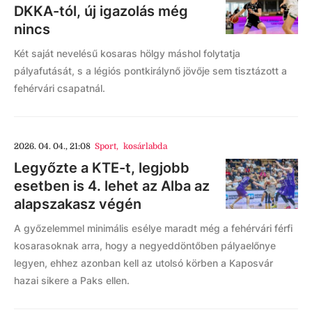
DKKA-tól, új igazolás még
nincs
Két saját nevelésű kosaras hölgy máshol folytatja
pályafutását, s a légiós pontkirálynő jövője sem tisztázott a
fehérvári csapatnál.
2026. 04. 04., 21:08
Sport
,
kosárlabda
Legyőzte a KTE-t, legjobb
esetben is 4. lehet az Alba az
alapszakasz végén
A győzelemmel minimális esélye maradt még a fehérvári férfi
kosarasoknak arra, hogy a negyeddöntőben pályaelőnye
legyen, ehhez azonban kell az utolsó körben a Kaposvár
hazai sikere a Paks ellen.