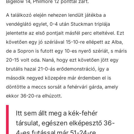
Bigelow 14, Philmore 12 ponttal zárt.
A találkozó elején nehezen lendült játékba a
vendéglátó egylet, 0-4 után Stuckman triplája
jelentette az első pontjait másfél perc elteltével. Ezt
követően egy jó szériával 15-10-re ellépett az Alba,
de a Sopron is futott egy 10-es nyerő szériát, s máris
20-15 volt oda. Naná, hogy ezt követően jött egy
brutális hazai 21-0-ás erődemonstráció, így a
második negyed közepére már érdemben el is
döntötte a meccs sorsát a fehérvári gárda, amely
ekkor 36-20-ra elhúzott.
Itt sem állt meg a kék-fehér
társulat, egészen elképesztő 36-
4-es futással már 51-24-re