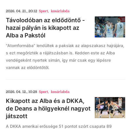
2026. 04. 21., 20:12
Sport
,
kosárlabda
Távolodóban az eldődöntő -
hazai pályán is kikapott az
Alba a Pakstól
"Atomformába" lendültek a paksiak az alapszakasz hajrájára,
s ezt megőrizték a rájátszásban is. Kedden este az Alba
vendégeként nyertek simán, így már csak egy lépésre
vannak az elődöntőtől.
2026. 04. 12., 10:28
Sport
,
kosárlabda
Kikapott az Alba és a DKKA,
de Deans a hölgyeknél nagyot
játszott
A DKKA amerikai erőssége 51 pontot szórt csapata 89