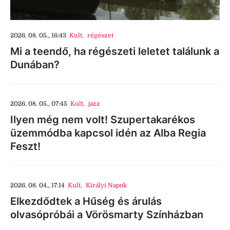
2026. 08. 05., 16:43
Kult
,
régészet
Mi a teendő, ha régészeti leletet találunk a
Dunában?
2026. 08. 05., 07:45
Kult
,
jazz
Ilyen még nem volt! Szupertakarékos
üzemmódba kapcsol idén az Alba Regia
Feszt!
2026. 08. 04., 17:14
Kult
,
Királyi Napok
Elkezdődtek a Hűség és árulás
olvasópróbái a Vörösmarty Színházban