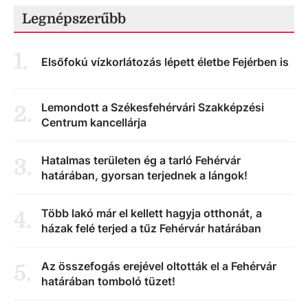
Legnépszerűbb
1
.
Elsőfokú vízkorlátozás lépett életbe Fejérben is
Lemondott a Székesfehérvári Szakképzési
2
.
Centrum kancellárja
Hatalmas területen ég a tarló Fehérvár
3
.
határában, gyorsan terjednek a lángok!
Több lakó már el kellett hagyja otthonát, a
4
.
házak felé terjed a tűz Fehérvár határában
Az összefogás erejével oltották el a Fehérvár
5
.
határában tomboló tüzet!