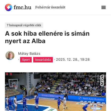
fmc.hu
Fehérvár összeköt
7 hónapnál régebbi cikk
A sok hiba ellenére is simán
nyert az Alba
Mátay Balázs
·
·
2025. 12. 28., 19:28
Sport
kosárlabda
MTVA