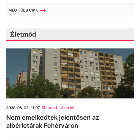
MÉG TÖBB CIKK
Életmód
2026. 08. 02., 11:07
Életmód
,
albérlet
Nem emelkedtek jelentősen az
albérletárak Fehérváron