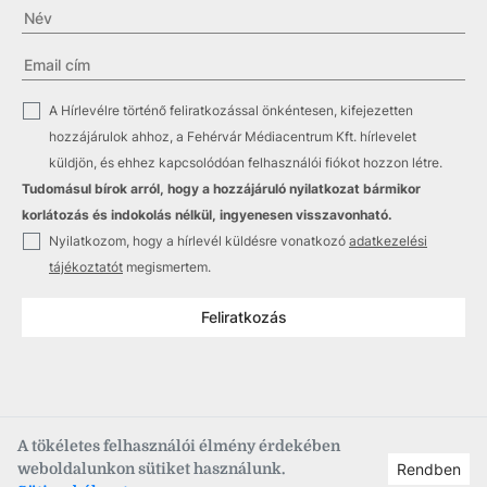
✓
A Hírlevélre történő feliratkozással önkéntesen, kifejezetten
hozzájárulok ahhoz, a Fehérvár Médiacentrum Kft. hírlevelet
küldjön, és ehhez kapcsolódóan felhasználói fiókot hozzon létre.
Tudomásul bírok arról, hogy a hozzájáruló nyilatkozat bármikor
korlátozás és indokolás nélkül, ingyenesen visszavonható.
✓
Nyilatkozom, hogy a hírlevél küldésre vonatkozó
adatkezelési
tájékoztatót
megismertem.
Feliratkozás
A tökéletes felhasználói élmény érdekében
weboldalunkon sütiket használunk.
Rendben
Copyright © 2021
–2026
Fehérvár Médiacentrum, fmc.hu