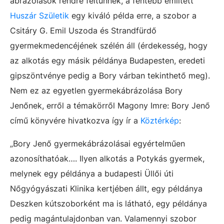
ábrázolások rendre feltűnnek, a fentebb említett
Huszár Születik
egy kiváló példa erre, a szobor a
Csitáry G. Emil Uszoda és Strandfürdő
gyermekmedencéjének szélén áll (érdekesség, hogy
az alkotás egy másik példánya Budapesten, eredeti
gipszöntvénye pedig a Bory várban tekinthető meg).
Nem ez az egyetlen gyermekábrázolása Bory
Jenőnek, erről a témakörről Magony Imre: Bory Jenő
című könyvére hivatkozva így ír a
Köztérkép
:
„Bory Jenő gyermekábrázolásai egyértelműen
azonosíthatóak…. Ilyen alkotás a Potykás gyermek,
melynek egy példánya a budapesti Üllői úti
Nőgyógyászati Klinika kertjében állt, egy példánya
Deszken kútszoborként ma is látható, egy példánya
pedig magántulajdonban van. Valamennyi szobor