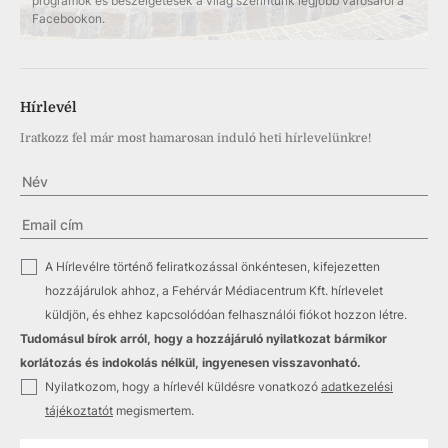
programok és beszélgetések a világ szerintünk legjobb városáról a
Facebookon.
Hírlevél
Iratkozz fel már most hamarosan induló heti hírlevelünkre!
✓
A Hírlevélre történő feliratkozással önkéntesen, kifejezetten
hozzájárulok ahhoz, a Fehérvár Médiacentrum Kft. hírlevelet
küldjön, és ehhez kapcsolódóan felhasználói fiókot hozzon létre.
Tudomásul bírok arról, hogy a hozzájáruló nyilatkozat bármikor
korlátozás és indokolás nélkül, ingyenesen visszavonható.
✓
Nyilatkozom, hogy a hírlevél küldésre vonatkozó
adatkezelési
tájékoztatót
megismertem.