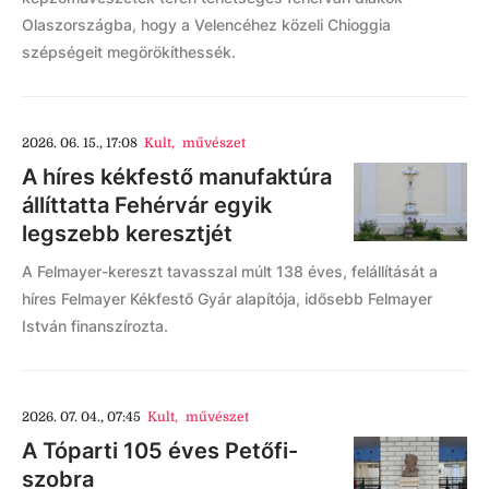
Olaszországba, hogy a Velencéhez közeli Chioggia
szépségeit megörökíthessék.
2026. 06. 15., 17:08
Kult
,
művészet
A híres kékfestő manufaktúra
állíttatta Fehérvár egyik
legszebb keresztjét
A Felmayer-kereszt tavasszal múlt 138 éves, felállítását a
híres Felmayer Kékfestő Gyár alapítója, idősebb Felmayer
István finanszírozta.
2026. 07. 04., 07:45
Kult
,
művészet
A Tóparti 105 éves Petőfi-
szobra