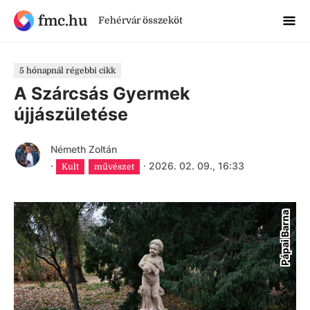
fmc.hu
Fehérvár összeköt
5 hónapnál régebbi cikk
A Szárcsás Gyermek
újjászületése
Németh Zoltán
·
·
2026. 02. 09., 16:33
Kult
művészet
Pápai Barna