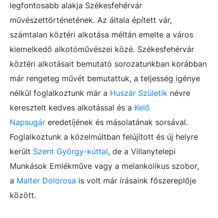
legfontosabb alakja Székesfehérvár
művészettörténetének. Az általa épített vár,
számtalan köztéri alkotása méltán emelte a város
kiemelkedő alkotóművészei közé. Székesfehérvár
köztéri alkotásait bemutató sorozatunkban korábban
már rengeteg művét bemutattuk, a teljesség igénye
nélkül foglalkoztunk már a
Huszár Születik
névre
keresztelt kedves alkotással és a
Kelő
Napsugár
eredetijének és másolatának sorsával.
Foglalkoztunk a közelmúltban felújított és új helyre
került
Szent György-kúttal
, de a Villanytelepi
Munkások Emlékműve vagy a melankolikus szobor,
a
Malter Dolorosa
is volt már írásaink főszereplője
között.