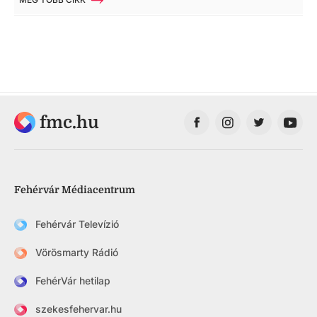
fmc.hu
Fehérvár Médiacentrum
Fehérvár Televízió
Vörösmarty Rádió
FehérVár hetilap
szekesfehervar.hu