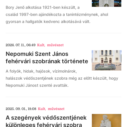
Bory Jenő alkotása 1921-ben készült, a
család 1997-ben ajándékozta a tanintézménynek, ahol
gyorsan a hallgatók kedvenc alkotásává vált.
2026. 07. 11., 06:49
Kult
,
művészet
Nepomuki Szent János
fehérvári szobrának története
A folyók, hidak, hajósok, vízimolnárok,
halászok védőszentjének szobra még az előtt készült, hogy
Nepomuki Jánost szenté avatták.
2025. 09. 01., 18:08
Kult
,
művészet
A szegények védőszentjének
különleges fehérvári szobra