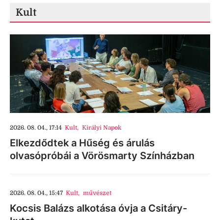
Kult
2026. 08. 04., 17:14
Kult
,
Királyi Napok
Elkezdődtek a Hűség és árulás
olvasópróbái a Vörösmarty Színházban
2026. 08. 04., 15:47
Kult
,
művészet
Kocsis Balázs alkotása óvja a Csitáry-