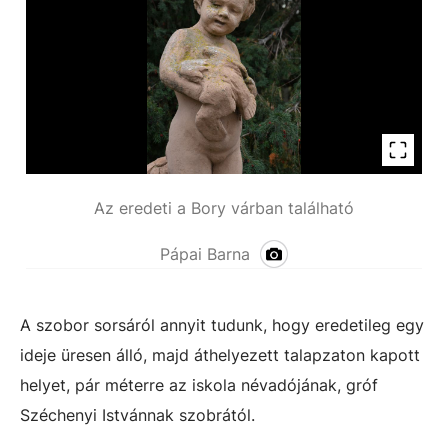
Az eredeti a Bory várban található
Pápai Barna
A szobor sorsáról annyit tudunk, hogy eredetileg egy
ideje üresen álló, majd áthelyezett talapzaton kapott
helyet, pár méterre az iskola névadójának, gróf
Széchenyi Istvánnak szobrától.