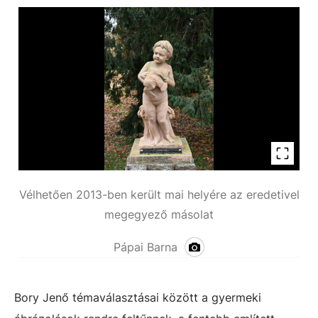
Vélhetően 2013-ben került mai helyére az eredetivel
megegyező másolat
Pápai Barna
Bory Jenő témaválasztásai között a gyermeki