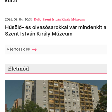
kutat
2026. 08. 04., 10:34
Kult
,
Szent István Király Múzeum
Hűsölő- és olvasósarokkal vár mindenkit a
Szent István Király Múzeum
MÉG TÖBB CIKK
Életmód