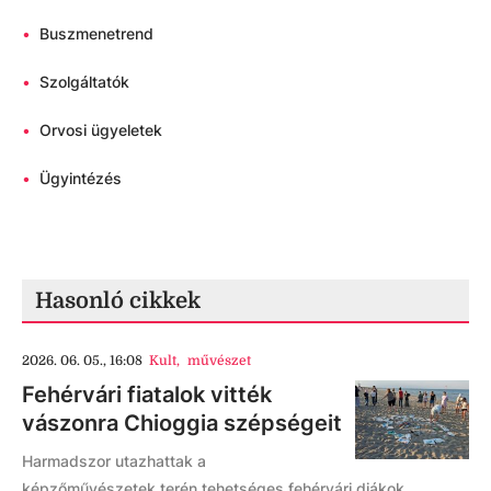
•
Buszmenetrend
•
Szolgáltatók
•
Orvosi ügyeletek
•
Ügyintézés
Hasonló cikkek
2026. 06. 05., 16:08
Kult
,
művészet
Fehérvári fiatalok vitték
vászonra Chioggia szépségeit
Harmadszor utazhattak a
képzőművészetek terén tehetséges fehérvári diákok