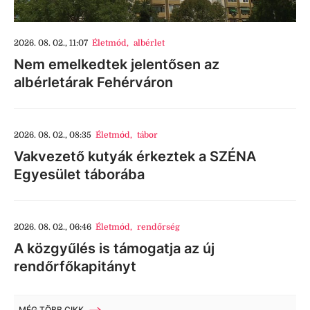
2026. 08. 02., 11:07
Életmód
,
albérlet
Nem emelkedtek jelentősen az
albérletárak Fehérváron
2026. 08. 02., 08:35
Életmód
,
tábor
Vakvezető kutyák érkeztek a SZÉNA
Egyesület táborába
2026. 08. 02., 06:46
Életmód
,
rendőrség
A közgyűlés is támogatja az új
rendőrfőkapitányt
MÉG TÖBB CIKK