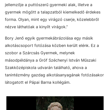
jellemzője a puttószerű gyermeki alak, illetve a
gyermek mögött a talapzatból kiemelkedő érdekes
forma. Olyan, mint egy virágzó cserje, közelebbről
nézve láthatóak a kinyílt virágok.”
Bory Jenő egyik gyermekábrázolása egy másik
alkotáscsoport fotózása közben került elénk. Ez a
szobor a Szárcsás Gyermek, melynek
másodpéldánya a Gróf Széchenyi István Műszaki
Szakközépiskola udvarán található, ahova a
tanintézmény gazdag alkotásanyagának fotózásakor
látogatott el Pápai Barna kollégám.