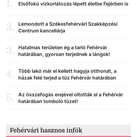
1
.
Elsőfokú vízkorlátozás lépett életbe Fejérben is
Lemondott a Székesfehérvári Szakképzési
2
.
Centrum kancellárja
Hatalmas területen ég a tarló Fehérvár
3
.
határában, gyorsan terjednek a lángok!
Több lakó már el kellett hagyja otthonát, a
4
.
házak felé terjed a tűz Fehérvár határában
Az összefogás erejével oltották el a Fehérvár
5
.
határában tomboló tüzet!
Fehérvári hasznos infók