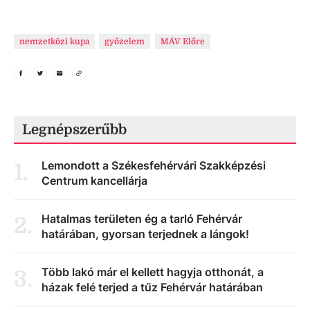
nemzetközi kupa
győzelem
MÁV Előre
Legnépszerűbb
Lemondott a Székesfehérvári Szakképzési
1
.
Centrum kancellárja
Hatalmas területen ég a tarló Fehérvár
2
.
határában, gyorsan terjednek a lángok!
Több lakó már el kellett hagyja otthonát, a
3
.
házak felé terjed a tűz Fehérvár határában