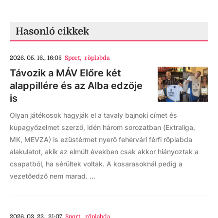
Hasonló cikkek
2026. 05. 16., 16:05
Sport
,
röplabda
Távozik a MÁV Előre két
alappillére és az Alba edzője
is
Olyan játékosok hagyják el a tavaly bajnoki címet és
kupagyőzelmet szerző, idén három sorozatban (Extraliga,
MK, MEVZA) is ezüstérmet nyerő fehérvári férfi röplabda
alakulatot, akik az elmúlt években csak akkor hiányoztak a
csapatból, ha sérültek voltak. A kosarasoknál pedig a
vezetőedző nem marad. ...
2026. 03. 22., 21:07
Sport
,
röplabda