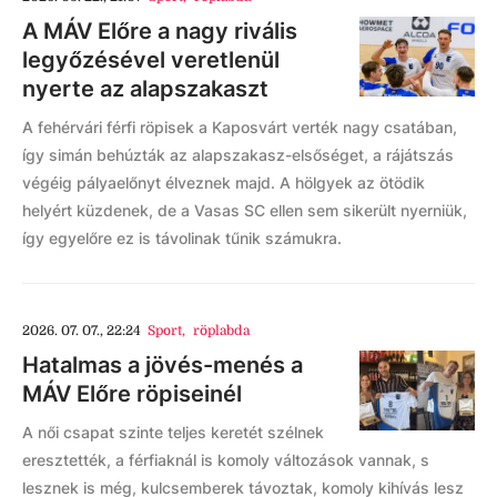
A MÁV Előre a nagy rivális
legyőzésével veretlenül
nyerte az alapszakaszt
A fehérvári férfi röpisek a Kaposvárt verték nagy csatában,
így simán behúzták az alapszakasz-elsőséget, a rájátszás
végéig pályaelőnyt élveznek majd. A hölgyek az ötödik
helyért küzdenek, de a Vasas SC ellen sem sikerült nyerniük,
így egyelőre ez is távolinak tűnik számukra.
2026. 07. 07., 22:24
Sport
,
röplabda
Hatalmas a jövés-menés a
MÁV Előre röpiseinél
A női csapat szinte teljes keretét szélnek
eresztették, a férfiaknál is komoly változások vannak, s
lesznek is még, kulcsemberek távoztak, komoly kihívás lesz