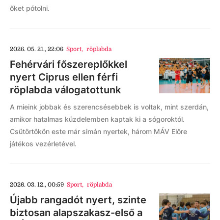
őket pótolni.
2026. 05. 21., 22:06
Sport
,
röplabda
Fehérvári főszereplőkkel
nyert Ciprus ellen férfi
röplabda válogatottunk
A mieink jobbak és szerencsésebbek is voltak, mint szerdán,
amikor hatalmas küzdelemben kaptak ki a sógoroktól.
Csütörtökön este már simán nyertek, három MÁV Előre
játékos vezérletével.
2026. 03. 12., 00:59
Sport
,
röplabda
Újabb rangadót nyert, szinte
biztosan alapszakasz-első a