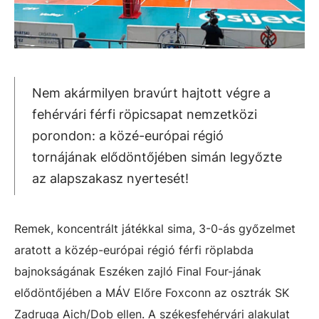
Nem akármilyen bravúrt hajtott végre a
fehérvári férfi röpicsapat nemzetközi
porondon: a közé-európai régió
tornájának elődöntőjében simán legyőzte
az alapszakasz nyertesét!
Remek, koncentrált játékkal sima, 3-0-ás győzelmet
aratott a közép-európai régió férfi röplabda
bajnokságának Eszéken zajló Final Four-jának
elődöntőjében a MÁV Előre Foxconn az osztrák SK
Zadruga Aich/Dob ellen. A székesfehérvári alakulat