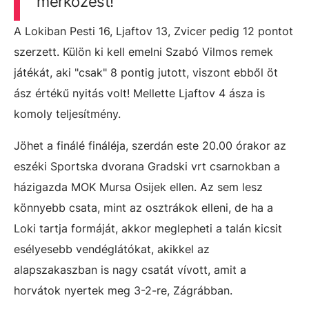
mérkőzést!
A Lokiban Pesti 16, Ljaftov 13, Zvicer pedig 12 pontot
szerzett. Külön ki kell emelni Szabó Vilmos remek
játékát, aki "csak" 8 pontig jutott, viszont ebből öt
ász értékű nyitás volt! Mellette Ljaftov 4 ásza is
komoly teljesítmény.
Jöhet a finálé fináléja, szerdán este 20.00 órakor az
eszéki
Sportska dvorana Gradski vrt csarnokban a
házigazda MOK Mursa Osijek ellen. Az sem lesz
könnyebb csata, mint az osztrákok elleni, de ha a
Loki tartja formáját, akkor meglepheti a talán kicsit
esélyesebb vendéglátókat, akikkel az
alapszakaszban is nagy csatát vívott, amit a
horvátok nyertek meg 3-2-re, Zágrábban.