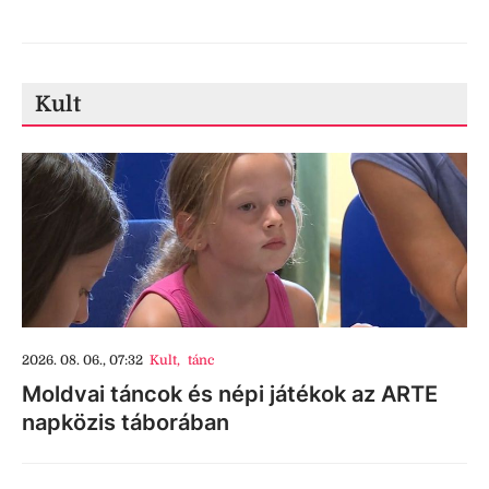
Kult
2026. 08. 06., 07:32
Kult
,
tánc
Moldvai táncok és népi játékok az ARTE
napközis táborában