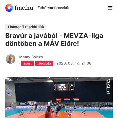
fmc.hu
Fehérvár összeköt
4 hónapnál régebbi cikk
Bravúr a javából - MEVZA-liga
döntőben a MÁV Előre!
Mátay Balázs
·
·
2026. 03. 17., 21:08
Sport
röplabda
MEVZA