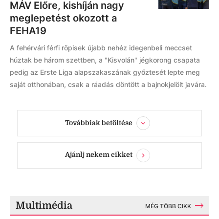
MÁV Előre, kishíján nagy
meglepetést okozott a
FEHA19
A fehérvári férfi röpisek újabb nehéz idegenbeli meccset
húztak be három szettben, a "Kisvolán" jégkorong csapata
pedig az Erste Liga alapszakaszának győztesét lepte meg
saját otthonában, csak a ráadás döntött a bajnokjelölt javára.
Továbbiak betöltése
Ajánlj nekem cikket
Multimédia
MÉG TÖBB CIKK