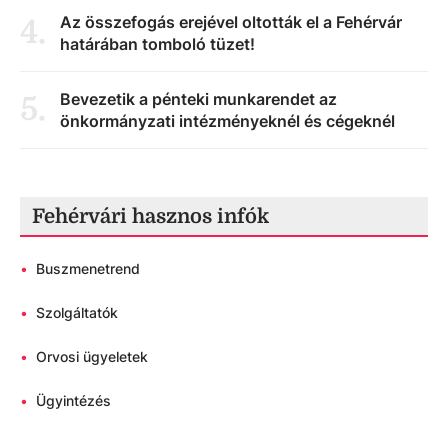
Az összefogás erejével oltották el a Fehérvár
4
.
határában tomboló tüzet!
Bevezetik a pénteki munkarendet az
5
.
önkormányzati intézményeknél és cégeknél
Fehérvári hasznos infók
•
Buszmenetrend
•
Szolgáltatók
•
Orvosi ügyeletek
•
Ügyintézés