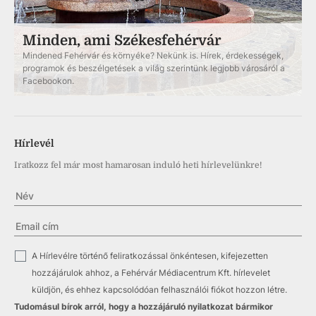
Minden, ami Székesfehérvár
Mindened Fehérvár és környéke? Nekünk is. Hírek, érdekességek,
programok és beszélgetések a világ szerintünk legjobb városáról a
Facebookon.
Hírlevél
Iratkozz fel már most hamarosan induló heti hírlevelünkre!
✓
A Hírlevélre történő feliratkozással önkéntesen, kifejezetten
hozzájárulok ahhoz, a Fehérvár Médiacentrum Kft. hírlevelet
küldjön, és ehhez kapcsolódóan felhasználói fiókot hozzon létre.
Tudomásul bírok arról, hogy a hozzájáruló nyilatkozat bármikor