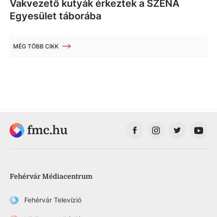
Vakvezető kutyák érkeztek a SZÉNA
Egyesület táborába
MÉG TÖBB CIKK
fmc.hu
Fehérvár Médiacentrum
Fehérvár Televízió