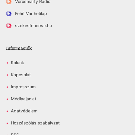
Vörösmarty Rádió
FehérVár hetilap
szekesfehervar.hu
Információk
•
Rólunk
•
Kapcsolat
•
Impresszum
•
Médiaajánlat
•
Adatvédelem
•
Hozzászólás szabályzat
•
RSS