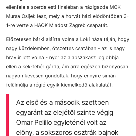
ellenfele a szerda esti fináléban a házigazda MOK
Mursa Osijek lesz, mely a horvát házi elődöntőben 3-
1-re verte a HAOK Mladost Zagreb csapatát.
Előzetesen bárki aláírta volna a Loki háza táján, hogy
nagy küzdelemben, ötszettes csatában - az is nagy
bravúr lett volna - nyer az alapszakasz legjobbja
ellen a kék-fehér gárda, ám arra egészen bizonyosan
nagyon kevesen gondoltak, hogy ennyire simán
felülmúlja a régió egyik kiemelkedő alakulatát.
Az első és a második szettben
egyaránt az elejétől szinte végig
Omar Pelillo egyleténél volt az
előny, a sokszoros osztrák bajnok