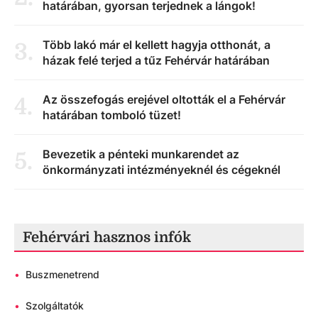
határában, gyorsan terjednek a lángok!
Több lakó már el kellett hagyja otthonát, a
3
.
házak felé terjed a tűz Fehérvár határában
Az összefogás erejével oltották el a Fehérvár
4
.
határában tomboló tüzet!
Bevezetik a pénteki munkarendet az
5
.
önkormányzati intézményeknél és cégeknél
Fehérvári hasznos infók
•
Buszmenetrend
•
Szolgáltatók