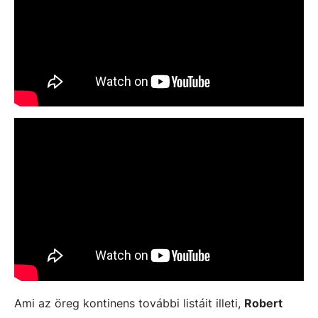
Ami az öreg kontinens további listáit illeti,
Robert