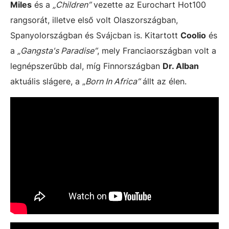
Miles
és a
„Children”
vezette az Eurochart Hot100
rangsorát, illetve első volt Olaszországban,
Spanyolországban és Svájcban is. Kitartott
Coolio
és
a
„Gangsta's Paradise”
, mely Franciaországban volt a
legnépszerűbb dal, míg Finnországban
Dr. Alban
aktuális slágere, a „
Born In Africa”
állt az élen.