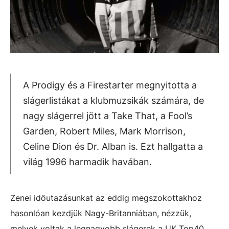
A Prodigy és a Firestarter megnyitotta a
slágerlistákat a klubmuzsikák számára, de
nagy slágerrel jött a Take That, a Fool’s
Garden, Robert Miles, Mark Morrison,
Celine Dion és Dr. Alban is. Ezt hallgatta a
világ 1996 harmadik havában.
Zenei időutazásunkat az eddig megszokottakhoz
hasonlóan kezdjük Nagy-Britanniában, nézzük,
melyek voltak a legnagyobb slágerek a UK Top40