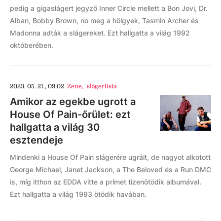
pedig a gigaslágert jegyző Inner Circle mellett a Bon Jovi, Dr.
Alban, Bobby Brown, no meg a hölgyek, Tasmin Archer és
Madonna adták a slágereket. Ezt hallgatta a világ 1992
októberében.
2023. 05. 21., 09:02
Zene
,
slágerlista
Amikor az egekbe ugrott a
House Of Pain-őrület: ezt
hallgatta a világ 30
esztendeje
Mindenki a House Of Pain slágerére ugrált, de nagyot alkotott
George Michael, Janet Jackson, a The Beloved és a Run DMC
is, míg itthon az EDDA vitte a prímet tizenötödik albumával.
Ezt hallgatta a világ 1993 ötödik havában.