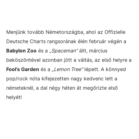
Menjünk tovább Németországba, ahol az Offizielle
Deutsche Charts rangsorának élén február végén a
Babylon Zoo
és a
„Spaceman”
állt, március
beköszöntével azonban jött a váltás, az első helyre a
Fool’s Garden
és a
„Lemon Tree”
lépett. A könnyed
pop/rock nóta kifejezetten nagy kedvenc lett a
németeknél, a dal négy héten át megőrizte első
helyét!