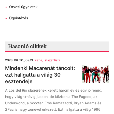
•
Orvosi ügyeletek
•
Ügyintézés
Hasonló cikkek
2026. 06. 20., 08:21
Zene
,
slágerlista
Mindenki Macarenát táncolt:
ezt hallgatta a világ 30
esztendeje
A Los del Rio slágerének kellett három év és egy jó remix,
hogy világhírnévig jusson, de közben a The Fugees, az
Underworld, a Scooter, Eros Ramazzotti, Bryan Adams és
2Pac is nagy zenével érkezett. Ezt hallgatta a világ 1996