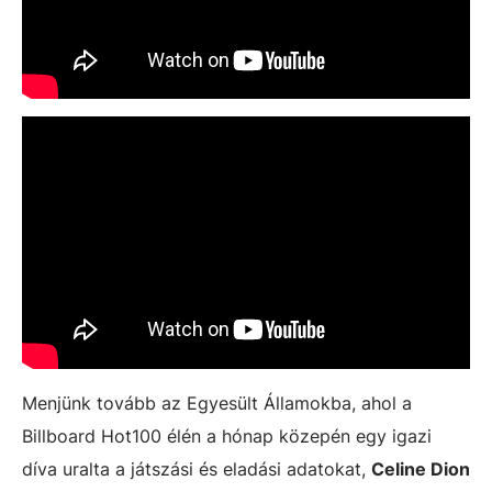
Menjünk tovább az Egyesült Államokba, ahol a
Billboard Hot100 élén a hónap közepén egy igazi
díva uralta a játszási és eladási adatokat,
Celine Dion