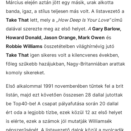
Március elején aztán jött egy másik, urak alkotta
banda, igaz, a stílus teljesen más volt. A listavezető a
Take That
lett, mely a
„How Deep Is Your Love”
című
dalával szerezte meg az első helyet.
A
Gary Barlow,
Howard Donald, Jason Orange, Mark Owen
és
Robbie Williams
összetételben világhírnévig jutó
Take That
igen sikeres volt a kilencvenes években,
főleg szűkebb hazájukban, Nagy-Britanniában arattak
komoly sikereket.
Első alkalommal 1991 novemberében tűntek fel a brit
listán, majd ezt követően összesen 28 dallal jutottak
be Top40-be! A csapat pályafutása során 20 dallal
ért oda a legjobb tízbe, ezek közül 12 az első helyet
is elérte, ezek a számok jól mutatják Williamsék
népszerűségét. A listavezető dalok közül a nyolcadik