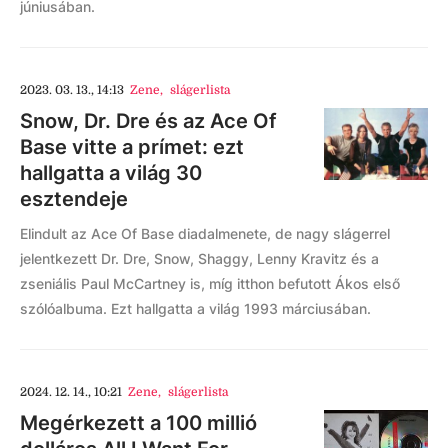
júniusában.
2023. 03. 13., 14:13
Zene
,
slágerlista
Snow, Dr. Dre és az Ace Of
Base vitte a prímet: ezt
hallgatta a világ 30
esztendeje
Elindult az Ace Of Base diadalmenete, de nagy slágerrel
jelentkezett Dr. Dre, Snow, Shaggy, Lenny Kravitz és a
zseniális Paul McCartney is, míg itthon befutott Ákos első
szólóalbuma. Ezt hallgatta a világ 1993 márciusában.
2024. 12. 14., 10:21
Zene
,
slágerlista
Megérkezett a 100 millió