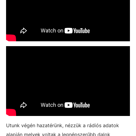
Utunk végén hazatérünk, nézzük a rádiós adatok
alapján melyek voltak a legnépszerűbb dalok