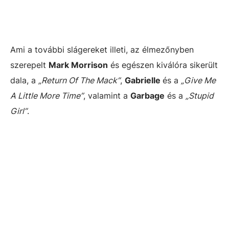
Ami a további slágereket illeti, az élmezőnyben
szerepelt
Mark Morrison
és egészen kiválóra sikerült
dala, a
„Return Of The Mack”
,
Gabrielle
és a
„Give Me
A Little More Time”
, valamint a
Garbage
és a
„Stupid
Girl”
.