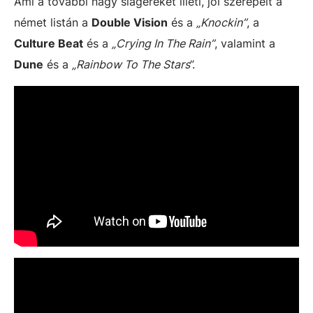
Ami a további nagy slágereket illeti, jól szerepelt a
német listán a
Double Vision
és a
„Knockin”
, a
Culture Beat
és a
„Crying In The Rain”
, valamint a
Dune
és a
„Rainbow To The Stars
”.