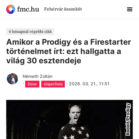
fmc.hu
Fehérvár összeköt
4 hónapnál régebbi cikk
Amikor a Prodigy és a Firestarter
történelmet írt: ezt hallgatta a
világ 30 esztendeje
Németh Zoltán
·
·
2026. 03. 21., 11:51
Zene
slágerlista
Reddit/Prodigy