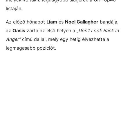
listáján.
Az előző hónapot
Liam
és
Noel Gallagher
bandája,
az
Oasis
zárta az első helyen a
„Don’t Look Back In
Anger”
című dallal, mely egy hétig élvezhette a
legmagasabb pozíciót.