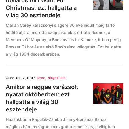
dolláros All I Want For
Christmas: ezt hallgatta a
világ 30 esztendeje
Mariah Carey karácsonyi slágere 30 éve indult máig tartó
hódító útjára, mellette szép sikereket ért el a Rednex, a
Members Of Mayday, a Bon Jovi és Ini Kamoze, itthon pedig
Presser Gábor és az első Bravissimo válogatás. Ezt hallgatta
a világ 1994 decemberében.
2022. 10. 17., 16:47
Zene
,
slágerlista
Amikor a reggae varázsolt
nyarat októberben: ezt
hallgatta a világ 30
esztendeje
Hazánkban a Rapülők-Zámbó Jimmy-Bonanza Banzai
mágikus háromszögben mozgott a zenei ízlés, a világban