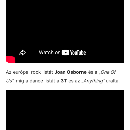
Az európai rock listát
Joan Osborne
és a
„One Of
Us”
, míg a dance listát a
3T
és az
„Anything”
uralta.