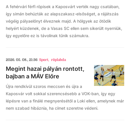
A fehérvári férfi röpisek a Kaposvárt verték nagy csatában,
így simán behúzták az alapszakasz-elsőséget, a rájátszás
végéig pályaelőnyt élveznek majd. A hölgyek az ötödik
helyért küzdenek, de a Vasas SC ellen sem sikerült nyerniük,
így egyelőre ez is távolinak tűnik számukra.
2026. 05. 08., 21:36
Sport
,
röplabda
Megint hazai pályán rontott,
bajban a MÁV Előre
Újra rendkívül szoros meccsen és újra a
Kaposvár volt sokkal szerencsésebb a VOK-ban, így egy
lépésre van a finálé megnyerésétől a Loki ellen, amelynek már
nem szabad hibáznia, ha címet szeretne védeni.