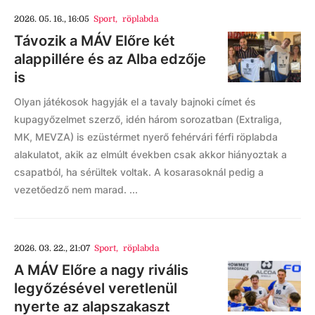
2026. 05. 16., 16:05
Sport
,
röplabda
Távozik a MÁV Előre két
alappillére és az Alba edzője
is
Olyan játékosok hagyják el a tavaly bajnoki címet és
kupagyőzelmet szerző, idén három sorozatban (Extraliga,
MK, MEVZA) is ezüstérmet nyerő fehérvári férfi röplabda
alakulatot, akik az elmúlt években csak akkor hiányoztak a
csapatból, ha sérültek voltak. A kosarasoknál pedig a
vezetőedző nem marad. ...
2026. 03. 22., 21:07
Sport
,
röplabda
A MÁV Előre a nagy rivális
legyőzésével veretlenül
nyerte az alapszakaszt