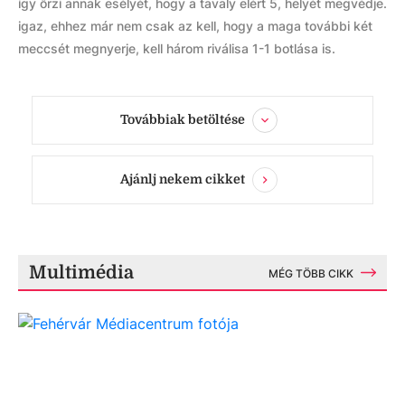
így őrzi annak esélyét, hogy a tavaly elért 5, helyét megvédje.
igaz, ehhez már nem csak az kell, hogy a maga további két
meccsét megnyerje, kell három riválisa 1-1 botlása is.
Továbbiak betöltése
Ajánlj nekem cikket
Multimédia
MÉG TÖBB CIKK