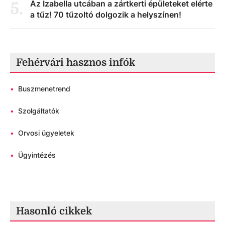
Az Izabella utcában a zártkerti épületeket elérte
5
.
a tűz! 70 tűzoltó dolgozik a helyszínen!
Fehérvári hasznos infók
•
Buszmenetrend
•
Szolgáltatók
•
Orvosi ügyeletek
•
Ügyintézés
Hasonló cikkek