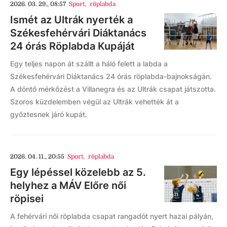
2026. 03. 29., 08:57
Sport
,
röplabda
Ismét az Ultrák nyerték a
Székesfehérvári Diáktanács
24 órás Röplabda Kupáját
Egy teljes napon át szállt a háló felett a labda a
Székesfehérvári Diáktanács 24 órás röplabda-bajnokságán.
A döntő mérkőzést a Villanegra és az Ultrák csapat játszotta.
Szoros küzdelemben végül az Ultrák vehették át a
győztesnek járó kupát.
2026. 04. 11., 20:55
Sport
,
röplabda
Egy lépéssel közelebb az 5.
helyhez a MÁV Előre női
röpisei
A fehérvári női röplabda csapat rangadót nyert hazai pályán,