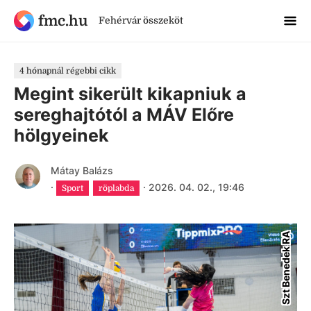
fmc.hu
Fehérvár összeköt
4 hónapnál régebbi cikk
Megint sikerült kikapniuk a
sereghajtótól a MÁV Előre
hölgyeinek
Mátay Balázs
·
·
2026. 04. 02., 19:46
Sport
röplabda
Szt Benedek RA