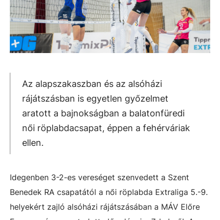
Az alapszakaszban és az alsóházi
rájátszásban is egyetlen győzelmet
aratott a bajnokságban a balatonfüredi
női röplabdacsapat, éppen a fehérváriak
ellen.
Idegenben 3-2-es vereséget szenvedett a Szent
Benedek RA csapatától a női röplabda Extraliga 5.-9.
helyekért zajló alsóházi rájátszásában a MÁV Előre