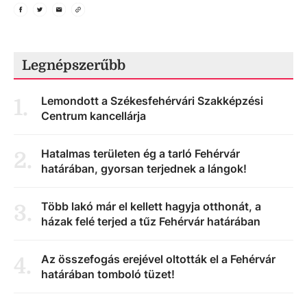
Legnépszerűbb
Lemondott a Székesfehérvári Szakképzési
1
.
Centrum kancellárja
Hatalmas területen ég a tarló Fehérvár
2
.
határában, gyorsan terjednek a lángok!
Több lakó már el kellett hagyja otthonát, a
3
.
házak felé terjed a tűz Fehérvár határában
Az összefogás erejével oltották el a Fehérvár
4
.
határában tomboló tüzet!