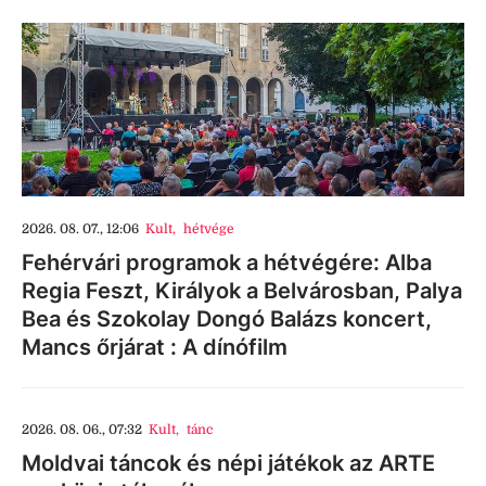
2026. 08. 07., 12:06
Kult
,
hétvége
Fehérvári programok a hétvégére: Alba
Regia Feszt, Királyok a Belvárosban, Palya
Bea és Szokolay Dongó Balázs koncert,
Mancs őrjárat : A dínófilm
2026. 08. 06., 07:32
Kult
,
tánc
Moldvai táncok és népi játékok az ARTE