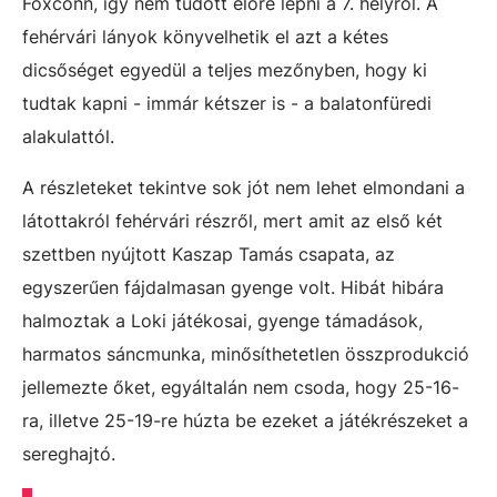
Foxconn, így nem tudott előre lépni a 7. helyről. A
fehérvári lányok könyvelhetik el azt a kétes
dicsőséget egyedül a teljes mezőnyben, hogy ki
tudtak kapni - immár kétszer is - a balatonfüredi
alakulattól.
A részleteket tekintve sok jót nem lehet elmondani a
látottakról fehérvári részről, mert amit az első két
szettben nyújtott Kaszap Tamás csapata, az
egyszerűen fájdalmasan gyenge volt. Hibát hibára
halmoztak a Loki játékosai, gyenge támadások,
harmatos sáncmunka, minősíthetetlen összprodukció
jellemezte őket, egyáltalán nem csoda, hogy 25-16-
ra, illetve 25-19-re húzta be ezeket a játékrészeket a
sereghajtó.