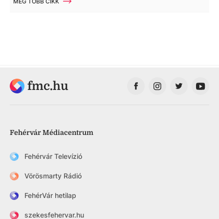
MÉG TÖBB CIKK
fmc.hu
Fehérvár Médiacentrum
Fehérvár Televízió
Vörösmarty Rádió
FehérVár hetilap
szekesfehervar.hu