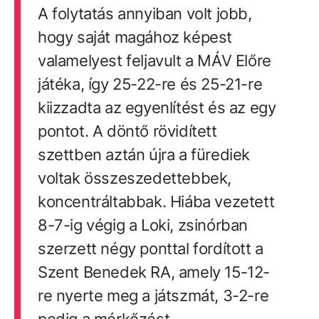
A folytatás annyiban volt jobb,
hogy saját magához képest
valamelyest feljavult a MÁV Előre
játéka, így 25-22-re és 25-21-re
kiizzadta az egyenlítést és az egy
pontot. A döntő rövidített
szettben aztán újra a fürediek
voltak összeszedettebbek,
koncentráltabbak. Hiába vezetett
8-7-ig végig a Loki, zsinórban
szerzett négy ponttal fordított a
Szent Benedek RA, amely 15-12-
re nyerte meg a játszmát, 3-2-re
pedig a mérkőzést.