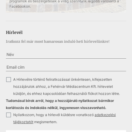
programok és beszélgetések a világ szerintünk legjobb városáról a
Facebookon.
Hírlevél
Iratkozz fel már most hamarosan induló heti hírlevelünkre!
✓
A Hírlevélre történő feliratkozással önkéntesen, kifejezetten
hozzájárulok ahhoz, a Fehérvár Médiacentrum Kft. hírlevelet
küldjön, és ehhez kapcsolódóan felhasználói fiókot hozzon létre.
Tudomásul bírok arról, hogy a hozzájáruló nyilatkozat bármikor
korlátozás és indokolás nélkül, ingyenesen visszavonható.
✓
Nyilatkozom, hogy a hírlevél küldésre vonatkozó
adatkezelési
tájékoztatót
megismertem.