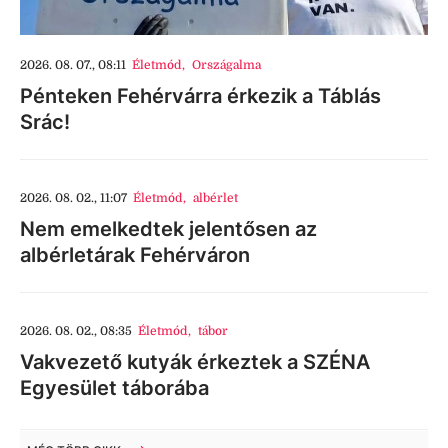
2026. 08. 07., 08:11
Életmód
,
Országalma
Pénteken Fehérvárra érkezik a Táblás
Srác!
2026. 08. 02., 11:07
Életmód
,
albérlet
Nem emelkedtek jelentősen az
albérletárak Fehérváron
2026. 08. 02., 08:35
Életmód
,
tábor
Vakvezető kutyák érkeztek a SZÉNA
Egyesület táborába