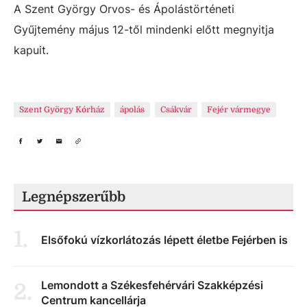
A Szent György Orvos- és Ápolástörténeti
Gyűjtemény május 12-től mindenki előtt megnyitja
kapuit.
Szent György Kórház
ápolás
Csákvár
Fejér vármegye
Legnépszerűbb
1
.
Elsőfokú vízkorlátozás lépett életbe Fejérben is
Lemondott a Székesfehérvári Szakképzési
2
.
Centrum kancellárja