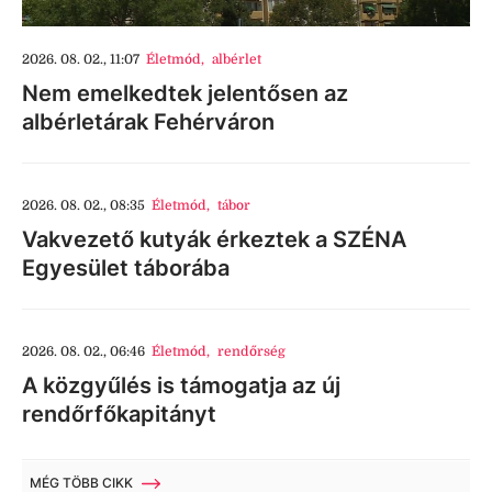
2026. 08. 02., 11:07
Életmód
,
albérlet
Nem emelkedtek jelentősen az
albérletárak Fehérváron
2026. 08. 02., 08:35
Életmód
,
tábor
Vakvezető kutyák érkeztek a SZÉNA
Egyesület táborába
2026. 08. 02., 06:46
Életmód
,
rendőrség
A közgyűlés is támogatja az új
rendőrfőkapitányt
MÉG TÖBB CIKK