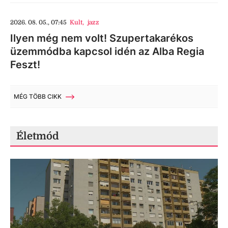
2026. 08. 05., 07:45
Kult
,
jazz
Ilyen még nem volt! Szupertakarékos
üzemmódba kapcsol idén az Alba Regia
Feszt!
MÉG TÖBB CIKK
Életmód