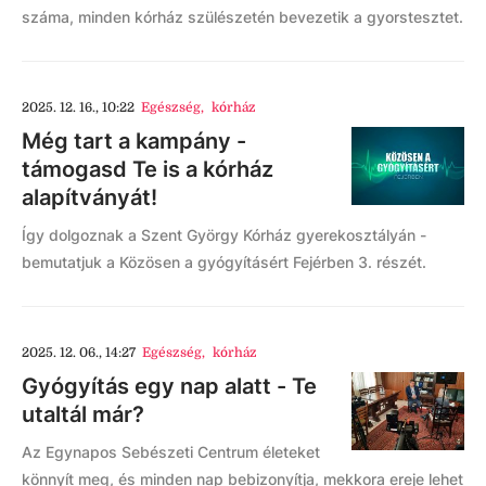
száma, minden kórház szülészetén bevezetik a gyorstesztet.
2025. 12. 16., 10:22
Egészség
,
kórház
Még tart a kampány -
támogasd Te is a kórház
alapítványát!
Így dolgoznak a Szent György Kórház gyerekosztályán -
bemutatjuk a Közösen a gyógyításért Fejérben 3. részét.
2025. 12. 06., 14:27
Egészség
,
kórház
Gyógyítás egy nap alatt - Te
utaltál már?
Az Egynapos Sebészeti Centrum életeket
könnyít meg, és minden nap bebizonyítja, mekkora ereje lehet