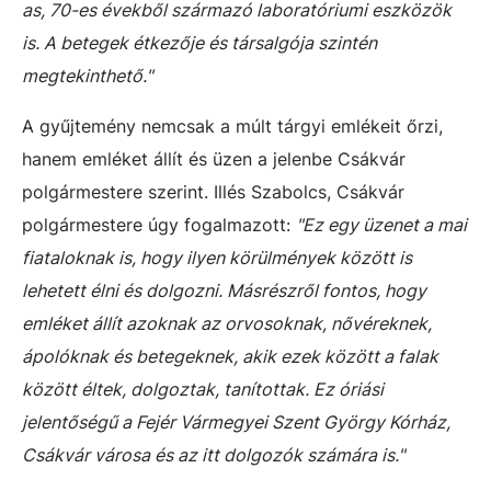
as, 70-es évekből származó laboratóriumi eszközök
is. A betegek étkezője és társalgója szintén
megtekinthető."
A gyűjtemény nemcsak a múlt tárgyi emlékeit őrzi,
hanem emléket állít és üzen a jelenbe Csákvár
polgármestere szerint. Illés Szabolcs, Csákvár
polgármestere úgy fogalmazott:
"Ez egy üzenet a mai
fiataloknak is, hogy ilyen körülmények között is
lehetett élni és dolgozni. Másrészről fontos, hogy
emléket állít azoknak az orvosoknak, nővéreknek,
ápolóknak és betegeknek, akik ezek között a falak
között éltek, dolgoztak, tanítottak. Ez óriási
jelentőségű a Fejér Vármegyei Szent György Kórház,
Csákvár városa és az itt dolgozók számára is."