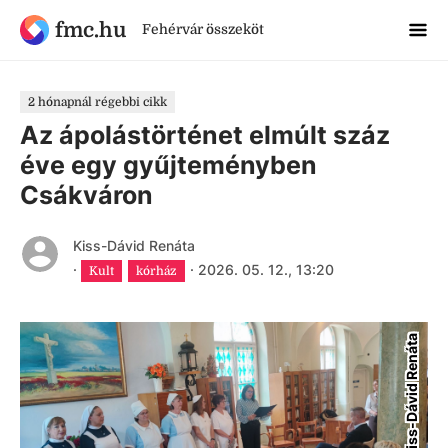
fmc.hu
Fehérvár összeköt
2 hónapnál régebbi cikk
Az ápolástörténet elmúlt száz
éve egy gyűjteményben
Csákváron
Kiss-Dávid Renáta
·
·
2026. 05. 12., 13:20
Kult
kórház
Kiss-Dávid Renáta