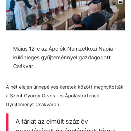
Május 12-e az Ápolók Nemzetközi Napja -
különleges gyűjteménnyel gazdagodott
Csákvár.
A hét elején ünnepélyes keretek között megnyitották
a Szent György Orvos- és Ápolástörténeti
Gyűjteményt Csákváron.
A tárlat az elmúlt száz év
orvoslásának és ápolásának tárgyi