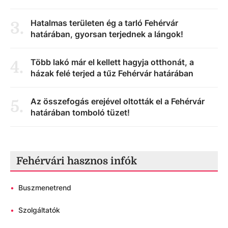
Hatalmas területen ég a tarló Fehérvár
3
.
határában, gyorsan terjednek a lángok!
Több lakó már el kellett hagyja otthonát, a
4
.
házak felé terjed a tűz Fehérvár határában
Az összefogás erejével oltották el a Fehérvár
5
.
határában tomboló tüzet!
Fehérvári hasznos infók
•
Buszmenetrend
•
Szolgáltatók