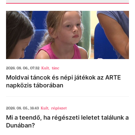
2026. 08. 06., 07:32
Kult
,
tánc
Moldvai táncok és népi játékok az ARTE
napközis táborában
2026. 08. 05., 16:43
Kult
,
régészet
Mi a teendő, ha régészeti leletet találunk a
Dunában?