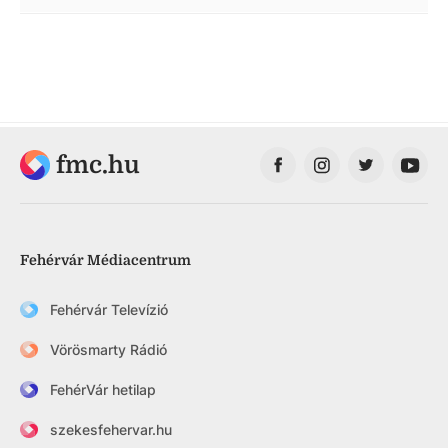
fmc.hu
Fehérvár Médiacentrum
Fehérvár Televízió
Vörösmarty Rádió
FehérVár hetilap
szekesfehervar.hu