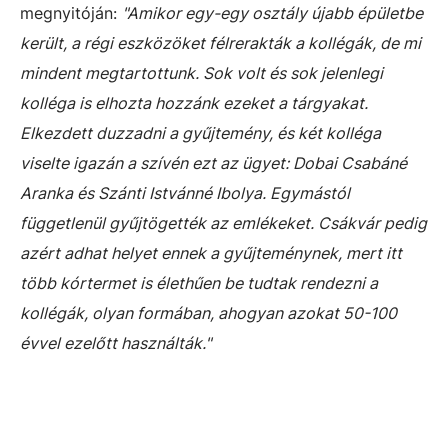
megnyitóján:
"Amikor egy-egy osztály újabb épületbe
került, a régi eszközöket félrerakták a kollégák, de mi
mindent megtartottunk. Sok volt és sok jelenlegi
kolléga is elhozta hozzánk ezeket a tárgyakat.
Elkezdett duzzadni a gyűjtemény, és két kolléga
viselte igazán a szívén ezt az ügyet: Dobai Csabáné
Aranka és Szánti Istvánné Ibolya. Egymástól
függetlenül gyűjtögették az emlékeket. Csákvár pedig
azért adhat helyet ennek a gyűjteménynek, mert itt
több kórtermet is élethűen be tudtak rendezni a
kollégák, olyan formában, ahogyan azokat 50-100
évvel ezelőtt használták."