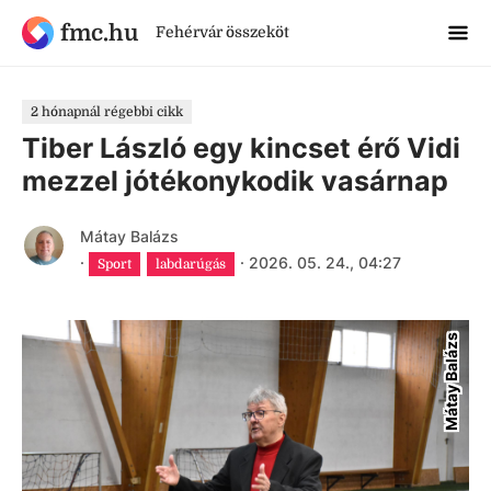
fmc.hu
Fehérvár összeköt
2 hónapnál régebbi cikk
Tiber László egy kincset érő Vidi
mezzel jótékonykodik vasárnap
Mátay Balázs
·
·
2026. 05. 24., 04:27
Sport
labdarúgás
Mátay Balázs