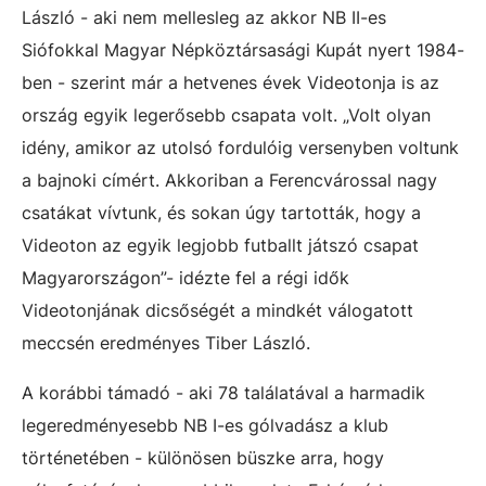
László - aki nem mellesleg az akkor NB II-es
Siófokkal Magyar Népköztársasági Kupát nyert 1984-
ben - szerint már a hetvenes évek Videotonja is az
ország egyik legerősebb csapata volt. „Volt olyan
idény, amikor az utolsó fordulóig versenyben voltunk
a bajnoki címért. Akkoriban a Ferencvárossal nagy
csatákat vívtunk, és sokan úgy tartották, hogy a
Videoton az egyik legjobb futballt játszó csapat
Magyarországon”- idézte fel a régi idők
Videotonjának dicsőségét a mindkét válogatott
meccsén eredményes Tiber László.
A korábbi támadó - aki 78 találatával a harmadik
legeredményesebb NB I-es gólvadász a klub
történetében - különösen büszke arra, hogy