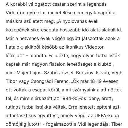
A korábbi válogatott csatár szerint a legendás
Videoton győzelmi menetelése nem egyik napról a
másikra született meg. „A nyolcvanas évek
közepének sikercsapata hosszabb idő alatt alakult ki.
Már a hetvenes évek végén együtt játszottak azok a
fiatalok, akikből később az ikonikus Videoton
létrejött” - mondta. Felidézte, hogy olyan futballisták
kaptak már nagyon fiatalon lehetőséget a klubtól,
mint Májer Lajos, Szabó József, Borsányi István, Végh
Tibor vagy Csongrádi Ferenc. „Ők már 18-19 évesen
ott voltak a csapat körül, a mi szárnyaink alatt nőttek
fel, és mire elérkezett az 1984-85-ös idény, érett,
rutinos futballistákká váltak. Erre lehetett építeni azt
a fantasztikus együttest, amely végül az UEFA-kupa
döntőjéig jutott” - fogalmazott a Vidi legendája. Tiber