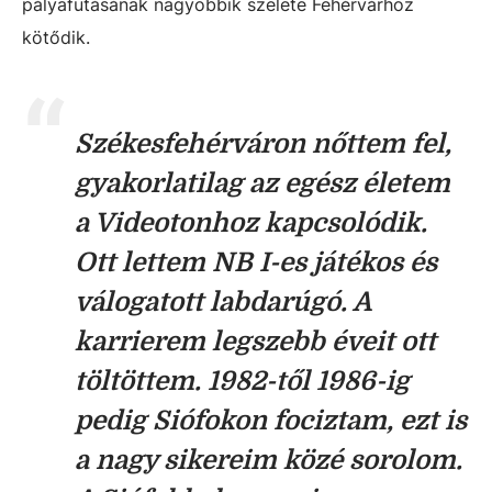
pályafutásának nagyobbik szelete Fehérvárhoz
kötődik.
Székesfehérváron nőttem fel,
gyakorlatilag az egész életem
a Videotonhoz kapcsolódik.
Ott lettem NB I-es játékos és
válogatott labdarúgó. A
karrierem legszebb éveit ott
töltöttem. 1982-től 1986-ig
pedig Siófokon fociztam, ezt is
a nagy sikereim közé sorolom.