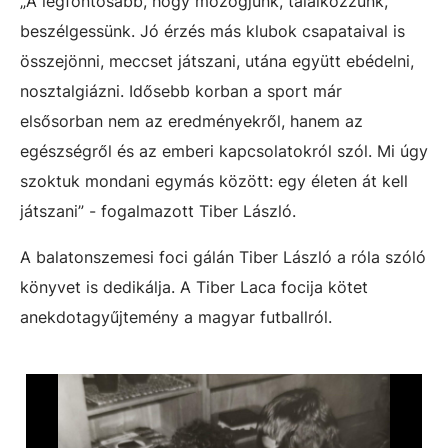
„A legfontosabb, hogy mozogjunk, találkozzunk,
beszélgessünk. Jó érzés más klubok csapataival is
összejönni, meccset játszani, utána együtt ebédelni,
nosztalgiázni. Idősebb korban a sport már
elsősorban nem az eredményekről, hanem az
egészségről és az emberi kapcsolatokról szól. Mi úgy
szoktuk mondani egymás között: egy életen át kell
játszani” - fogalmazott Tiber László.
A balatonszemesi foci gálán Tiber László a róla szóló
könyvet is dedikálja. A Tiber Laca focija kötet
anekdotagyűjtemény a magyar futballról.