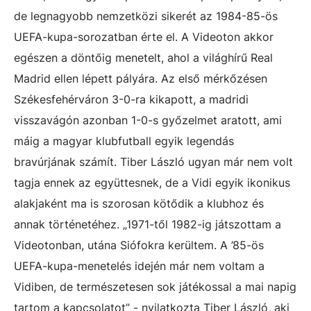
de legnagyobb nemzetközi sikerét az 1984-85-ös
UEFA-kupa-sorozatban érte el. A Videoton akkor
egészen a döntőig menetelt, ahol a világhírű Real
Madrid ellen lépett pályára. Az első mérkőzésen
Székesfehérváron 3-0-ra kikapott, a madridi
visszavágón azonban 1-0-s győzelmet aratott, ami
máig a magyar klubfutball egyik legendás
bravúrjának számít. Tiber László ugyan már nem volt
tagja ennek az együttesnek, de a Vidi egyik ikonikus
alakjaként ma is szorosan kötődik a klubhoz és
annak történetéhez. „1971-től 1982-ig játszottam a
Videotonban, utána Siófokra kerültem. A ’85-ös
UEFA-kupa-menetelés idején már nem voltam a
Vidiben, de természetesen sok játékossal a mai napig
tartom a kapcsolatot” - nyilatkozta Tiber László, aki