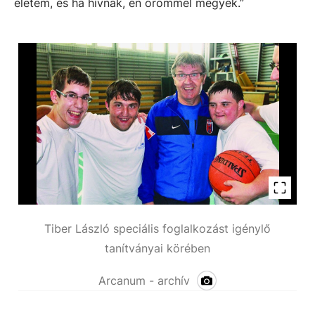
életem, és ha hívnak, én örömmel megyek.”
Tiber László speciális foglalkozást igénylő
tanítványai körében
Arcanum - archív