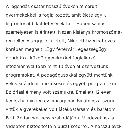
A legendás csatár hosszú éveken át sérült
gyermekekkel is foglalkozott, amit élete egyik
legfontosabb küldetésének tart. Ebben sajnos
személyesen is érintett, hiszen kislánya kromoszóma-
rendellenességgel született, Nikolett tizenhat éves
korában meghalt. „Egy fehérvári, egészségügyi
gondokkal küzdő gyerekekkel foglalkozó
intézménnyel több mint 10 éven át szerveztünk
programokat. A pedagógusokkal együtt mentünk
velük kirándulni, meccsekre és egyéb programokra.
Ez óriási élmény volt számukra. Emellett 12 éven
keresztül minden év januárjában Balatonszárszóra
vittük a gyerekeket volt játékostársam és barátom,
Bódi Zoltán wellness szállodájába. Mindezekhez a
Videoton biztosította a buszt sofőrrel. A hosszú évek