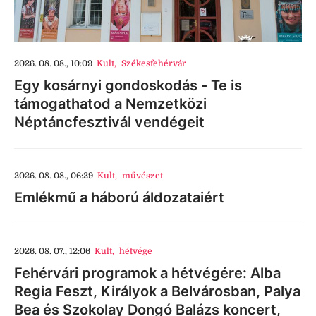
2026. 08. 08., 10:09
Kult
,
Székesfehérvár
Egy kosárnyi gondoskodás - Te is
támogathatod a Nemzetközi
Néptáncfesztivál vendégeit
2026. 08. 08., 06:29
Kult
,
művészet
Emlékmű a háború áldozataiért
2026. 08. 07., 12:06
Kult
,
hétvége
Fehérvári programok a hétvégére: Alba
Regia Feszt, Királyok a Belvárosban, Palya
Bea és Szokolay Dongó Balázs koncert,