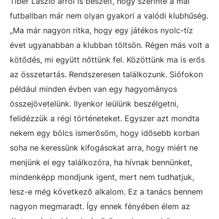
Tiber László arról is beszélt, hogy szerinte a mai
futballban már nem olyan gyakori a valódi klubhűség.
„Ma már nagyon ritka, hogy egy játékos nyolc-tíz
évet ugyanabban a klubban töltsön. Régen más volt a
kötődés, mi együtt nőttünk fel. Közöttünk ma is erős
az összetartás. Rendszeresen találkozunk. Siófokon
például minden évben van egy hagyományos
összejövetelünk. Ilyenkor leülünk beszélgetni,
felidézzük a régi történeteket. Egyszer azt mondta
nekem egy bölcs ismerősöm, hogy idősebb korban
soha ne keressünk kifogásokat arra, hogy miért ne
menjünk el egy találkozóra, ha hívnak bennünket,
mindenképp mondjunk igent, mert nem tudhatjuk,
lesz-e még következő alkalom. Ez a tanács bennem
nagyon megmaradt. Így ennek fényében élem az