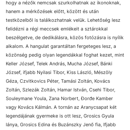
hogy a nézők nemcsak szurkolhatnak az ikonoknak,
hanem a mérkőzések előtt, között és után
testközelből is találkozhatnak velük. Lehetőség lesz
felidézni a régi meccsek emlékeit a sztárokkal
beszélgetve, de dedikálásra, közös fotózásra is nyílik
alkalom. A hangulat garantáltan fergeteges lesz, a
közönség pedig olyan legendákkal foghat kezet, mint
Keller József, Telek András, Mucha József, Bánki
József, ifjabb Nyilasi Tibor, Kiss László, Mészöly
Géza, Czvitkovics Péter, Tamási Zoltán, Kovács
Zoltán, Szlezák Zoltán, Hamar István, Csehi Tibor,
Souleymane Youla, Zana Norbert, Đorđe Kamber
vagy Kovács Kálmán. A tornán az Aranycsapat két
legendájának gyermeke is ott lesz, Grosics Gyula
lánya, Grosics Edina és Buzánszky Jenő fia, Ifjabb