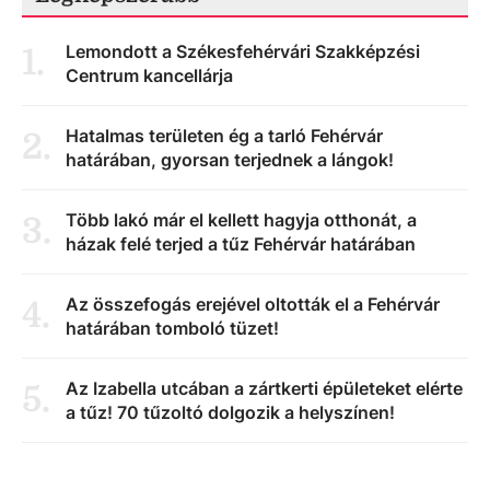
Lemondott a Székesfehérvári Szakképzési
1
.
Centrum kancellárja
Hatalmas területen ég a tarló Fehérvár
2
.
határában, gyorsan terjednek a lángok!
Több lakó már el kellett hagyja otthonát, a
3
.
házak felé terjed a tűz Fehérvár határában
Az összefogás erejével oltották el a Fehérvár
4
.
határában tomboló tüzet!
Az Izabella utcában a zártkerti épületeket elérte
5
.
a tűz! 70 tűzoltó dolgozik a helyszínen!