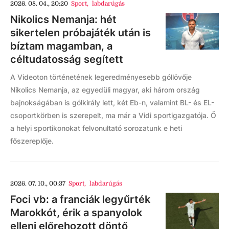
2026. 08. 04., 20:20
Sport
,
labdarúgás
Nikolics Nemanja: hét
sikertelen próbajáték után is
bíztam magamban, a
céltudatosság segített
A Videoton történetének legeredményesebb góllövője
Nikolics Nemanja, az egyedüli magyar, aki három ország
bajnokságában is gólkirály lett, két Eb-n, valamint BL- és EL-
csoportkörben is szerepelt, ma már a Vidi sportigazgatója. Ő
a helyi sportikonokat felvonultató sorozatunk e heti
főszereplője.
2026. 07. 10., 00:37
Sport
,
labdarúgás
Foci vb: a franciák legyűrték
Marokkót, érik a spanyolok
elleni előrehozott döntő