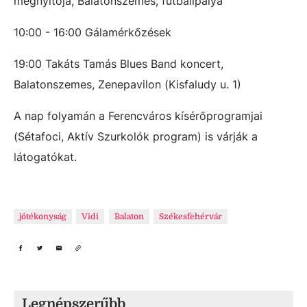
megnyitója, Balatonszemes, futballpálya
10:00 - 16:00 Gálamérkőzések
19:00 Takáts Tamás Blues Band koncert,
Balatonszemes, Zenepavilon (Kisfaludy u. 1)
A nap folyamán a Ferencváros kísérőprogramjai
(Sétafoci, Aktív Szurkolók program) is várják a
látogatókat.
jótékonyság
Vidi
Balaton
Székesfehérvár
Legnépszerűbb