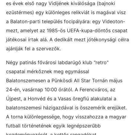
es évek első nagy Vidijének kiválósága (bajnoki
ezüstérmes) egy különleges relikviát is magával visz
a Balaton-parti település focipályára: egy Videoton-
mezt, amelyet az 1985-ös UEFA-kupa-döntős csapat
játékosai írtak alá. A dedikált mezt jótékonysági célra
ajánlják fel a szervezők.
Négy patinás fővárosi labdarúgó klub "retro"
csapatai mérkőznek meg egymással
Balatonszemesen a Pünkösdi All Star Tornán május
24-én, vasárnap 10:00 órától. A Ferencváros, az
Újpest, a Honvéd és a Vasas öregfiú alakulatai a
balatonszemesi házigazdával is összemérik erejüket.
A torna különlegessége, hogy visszahozza a magyar
futball történetének egyik legnépszerűbb
kezdeményezését, a kettős rangadókat.