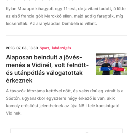
Kylan Mbappé kihagyott egy 11-est, de javítani tudott, ő lőtte
az első francia gólt Marokkó ellen, majd addig faragták, míg
lecserélték. Az aranylabdás Dembélé is villant.
2026. 07. 08., 13:50
Sport
,
labdarúgás
Alaposan beindult a jövés-
menés a Vidinél, volt felnőtt-
és utánpótlás válogatottak
érkeznek
A távozók létszáma kettővel nőtt, és valószínűleg zárult is a
Sóstón, ugyanakkor egyszerre négy érkező is van, akik
komoly erősítést jelenthetnek az újra NB I felé kacsintgató
Vidinek.