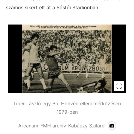
számos sikert élt át a Sóstói Stadionban.
Tiber László egy Bp. Honvéd elleni mérkőzésen
1979-ben
Arcanum-FMH archív-Kabáczy Szilárd