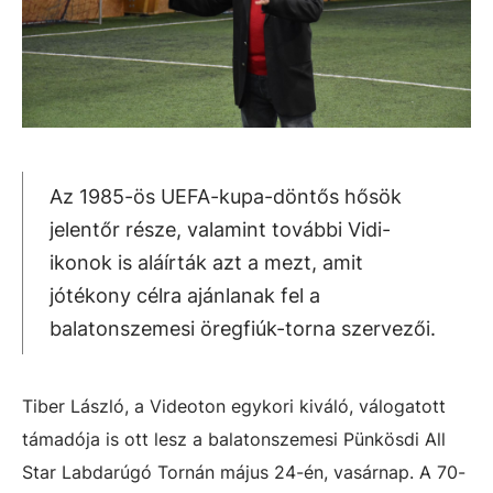
Az 1985-ös UEFA-kupa-döntős hősök
jelentőr része, valamint további Vidi-
ikonok is aláírták azt a mezt, amit
jótékony célra ajánlanak fel a
balatonszemesi öregfiúk-torna szervezői.
Tiber László, a Videoton egykori kiváló, válogatott
támadója is ott lesz a balatonszemesi Pünkösdi All
Star Labdarúgó Tornán május 24-én, vasárnap. A 70-