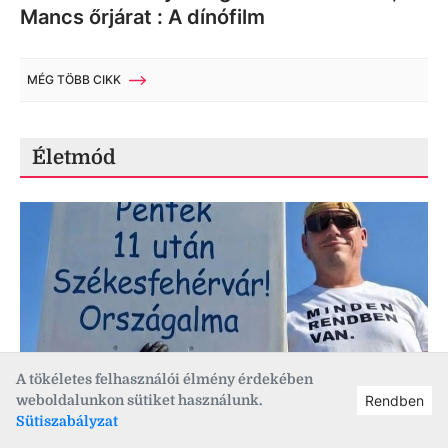
Mancs őrjárat : A dínófilm
MÉG TÖBB CIKK
Életmód
A tökéletes felhasználói élmény érdekében
2026. 08. 07., 08:11
Életmód
,
Országalma
weboldalunkon sütiket használunk.
Rendben
Pénteken Fehérvárra érkezik a Táblás
Sütiszabályzat