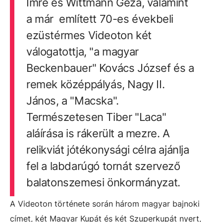
Imre és Wittmann Géza, valamint
a már említett 70-es évekbeli
ezüstérmes Videoton két
válogatottja, "a magyar
Beckenbauer" Kovács József és a
remek középpályás, Nagy II.
János, a "Macska".
Természetesen Tiber "Laca"
aláírása is rákerült a mezre. A
relikviát jótékonysági célra ajánlja
fel a labdarúgó tornát szervező
balatonszemesi önkormányzat.
A Videoton története során három magyar bajnoki
címet, két Magyar Kupát és két Szuperkupát nyert,