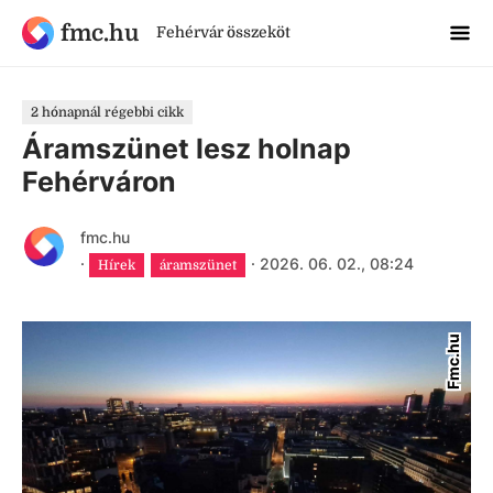
fmc.hu
Fehérvár összeköt
2 hónapnál régebbi cikk
Áramszünet lesz holnap
Fehérváron
fmc.hu
·
·
2026. 06. 02., 08:24
Hírek
áramszünet
Fmc.hu