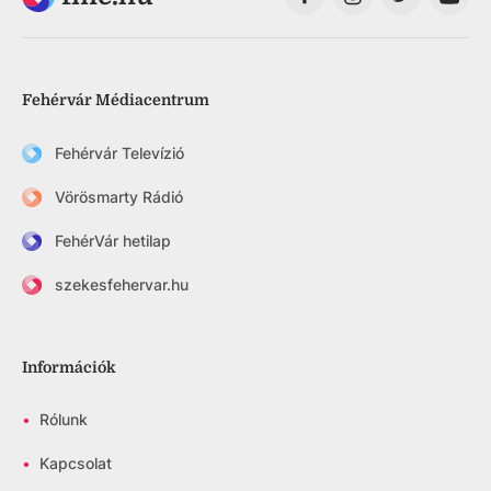
Fehérvár Médiacentrum
Fehérvár Televízió
Vörösmarty Rádió
FehérVár hetilap
szekesfehervar.hu
Információk
•
Rólunk
•
Kapcsolat