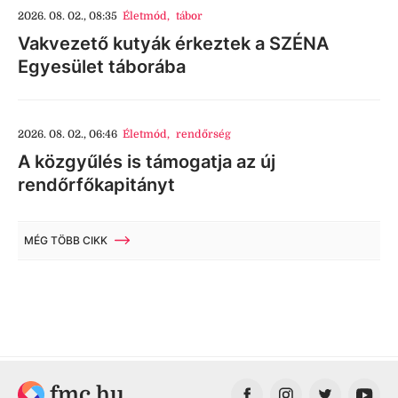
2026. 08. 02., 08:35
Életmód
,
tábor
Vakvezető kutyák érkeztek a SZÉNA
Egyesület táborába
2026. 08. 02., 06:46
Életmód
,
rendőrség
A közgyűlés is támogatja az új
rendőrfőkapitányt
MÉG TÖBB CIKK
fmc.hu