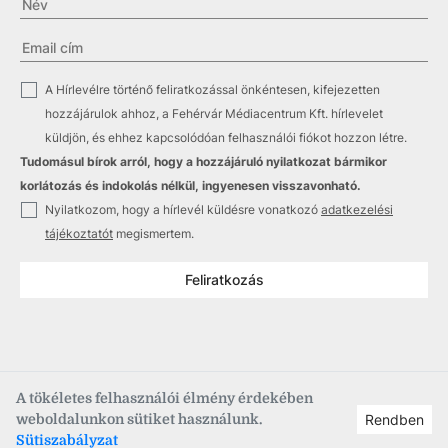
✓
A Hírlevélre történő feliratkozással önkéntesen, kifejezetten
hozzájárulok ahhoz, a Fehérvár Médiacentrum Kft. hírlevelet
küldjön, és ehhez kapcsolódóan felhasználói fiókot hozzon létre.
Tudomásul bírok arról, hogy a hozzájáruló nyilatkozat bármikor
korlátozás és indokolás nélkül, ingyenesen visszavonható.
✓
Nyilatkozom, hogy a hírlevél küldésre vonatkozó
adatkezelési
tájékoztatót
megismertem.
Feliratkozás
A tökéletes felhasználói élmény érdekében
weboldalunkon sütiket használunk.
Rendben
Copyright © 2021
–2026
Fehérvár Médiacentrum, fmc.hu
Sütiszabályzat