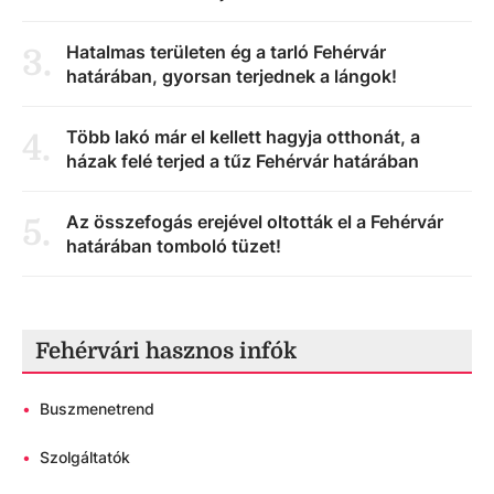
Hatalmas területen ég a tarló Fehérvár
3
.
határában, gyorsan terjednek a lángok!
Több lakó már el kellett hagyja otthonát, a
4
.
házak felé terjed a tűz Fehérvár határában
Az összefogás erejével oltották el a Fehérvár
5
.
határában tomboló tüzet!
Fehérvári hasznos infók
•
Buszmenetrend
•
Szolgáltatók