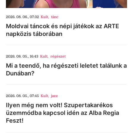
2026. 08. 06., 07:32
Kult
,
tánc
Moldvai táncok és népi játékok az ARTE
napközis táborában
2026. 08. 05., 16:43
Kult
,
régészet
Mi a teendő, ha régészeti leletet találunk a
Dunában?
2026. 08. 05., 07:45
Kult
,
jazz
Ilyen még nem volt! Szupertakarékos
üzemmódba kapcsol idén az Alba Regia
Feszt!