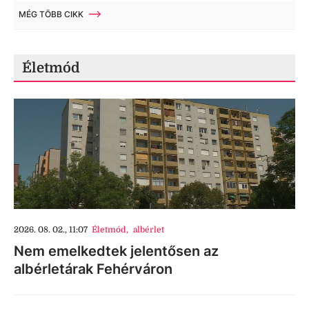
MÉG TÖBB CIKK
Életmód
2026. 08. 02., 11:07
Életmód
,
albérlet
Nem emelkedtek jelentősen az
albérletárak Fehérváron