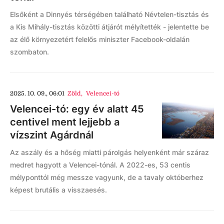
Elsőként a Dinnyés térségében található Névtelen-tisztás és
a Kis Mihály-tisztás közötti átjárót mélyítették - jelentette be
az élő környezetért felelős miniszter Facebook-oldalán
szombaton.
2025. 10. 09., 06:01
Zöld
,
Velencei-tó
Velencei-tó: egy év alatt 45
centivel ment lejjebb a
vízszint Agárdnál
Az aszály és a hőség miatti párolgás helyenként már száraz
medret hagyott a Velencei-tónál. A 2022-es, 53 centis
mélyponttól még messze vagyunk, de a tavaly októberhez
képest brutális a visszaesés.