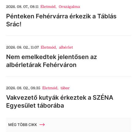
2026. 08. 07., 08:11
Életmód
,
Országalma
Pénteken Fehérvárra érkezik a Táblás
Srác!
2026. 08. 02., 11:07
Életmód
,
albérlet
Nem emelkedtek jelentősen az
albérletárak Fehérváron
2026. 08. 02., 08:35
Életmód
,
tábor
Vakvezető kutyák érkeztek a SZÉNA
Egyesület táborába
MÉG TÖBB CIKK