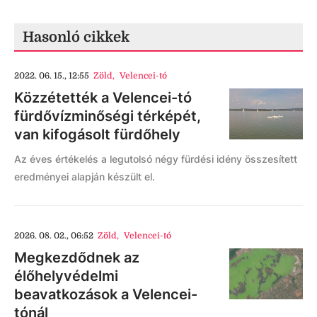
Hasonló cikkek
2022. 06. 15., 12:55
Zöld
,
Velencei-tó
Közzétették a Velencei-tó
fürdővízminőségi térképét,
van kifogásolt fürdőhely
Az éves értékelés a legutolsó négy fürdési idény összesített
eredményei alapján készült el.
2026. 08. 02., 06:52
Zöld
,
Velencei-tó
Megkezdődnek az
élőhelyvédelmi
beavatkozások a Velencei-
tónál