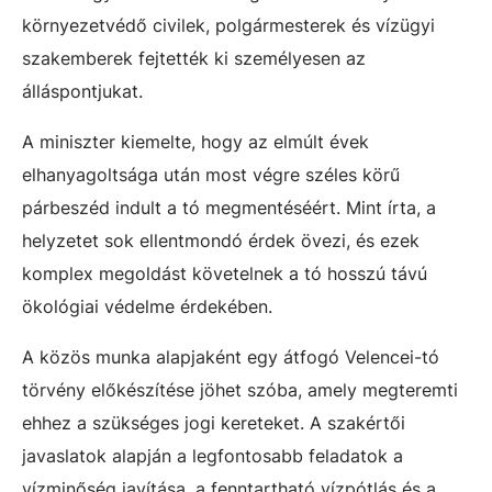
környezetvédő civilek, polgármesterek és vízügyi
szakemberek fejtették ki személyesen az
álláspontjukat.
A miniszter kiemelte, hogy az elmúlt évek
elhanyagoltsága után most végre széles körű
párbeszéd indult a tó megmentéséért. Mint írta, a
helyzetet sok ellentmondó érdek övezi, és ezek
komplex megoldást követelnek a tó hosszú távú
ökológiai védelme érdekében.
A közös munka alapjaként egy átfogó Velencei-tó
törvény előkészítése jöhet szóba, amely megteremti
ehhez a szükséges jogi kereteket. A szakértői
javaslatok alapján a legfontosabb feladatok a
vízminőség javítása, a fenntartható vízpótlás és a