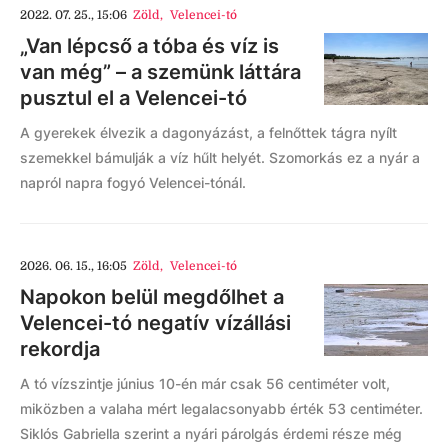
2022. 07. 25., 15:06
Zöld
,
Velencei-tó
„Van lépcső a tóba és víz is
van még” – a szemünk láttára
pusztul el a Velencei-tó
A gyerekek élvezik a dagonyázást, a felnőttek tágra nyílt
szemekkel bámulják a víz hűlt helyét. Szomorkás ez a nyár a
napról napra fogyó Velencei-tónál.
2026. 06. 15., 16:05
Zöld
,
Velencei-tó
Napokon belül megdőlhet a
Velencei-tó negatív vízállási
rekordja
A tó vízszintje június 10-én már csak 56 centiméter volt,
miközben a valaha mért legalacsonyabb érték 53 centiméter.
Siklós Gabriella szerint a nyári párolgás érdemi része még