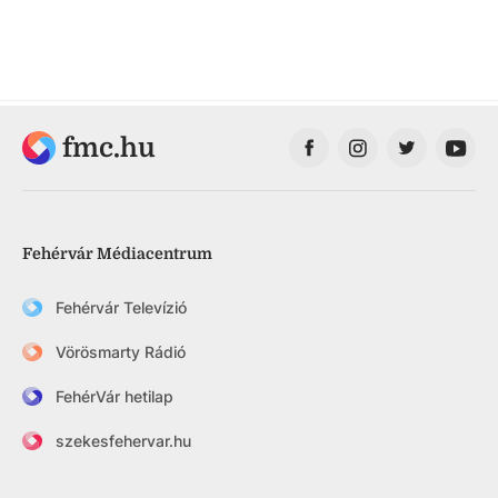
fmc.hu
Fehérvár Médiacentrum
Fehérvár Televízió
Vörösmarty Rádió
FehérVár hetilap
szekesfehervar.hu