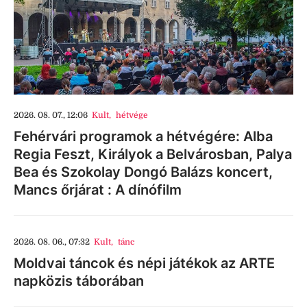
2026. 08. 07., 12:06
Kult
,
hétvége
Fehérvári programok a hétvégére: Alba
Regia Feszt, Királyok a Belvárosban, Palya
Bea és Szokolay Dongó Balázs koncert,
Mancs őrjárat : A dínófilm
2026. 08. 06., 07:32
Kult
,
tánc
Moldvai táncok és népi játékok az ARTE
napközis táborában