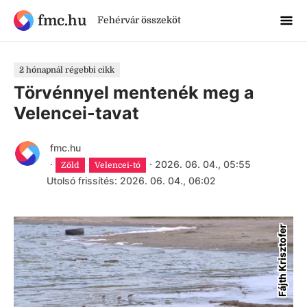
fmc.hu
Fehérvár összeköt
2 hónapnál régebbi cikk
Törvénnyel mentenék meg a
Velencei-tavat
fmc.hu
·
·
2026. 06. 04., 05:55
Zöld
Velencei-tó
Utolsó frissítés: 2026. 06. 04., 06:02
Fájth Krisztofer