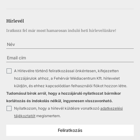
Hírlevél
Iratkozz fel már most hamarosan induló heti hírlevelünkre!
✓
A Hírlevélre történő feliratkozással önkéntesen, kifejezetten
hozzájárulok ahhoz, a Fehérvár Médiacentrum Kft. hírlevelet
küldjön, és ehhez kapcsolódóan felhasználói fiókot hozzon létre.
Tudomásul bírok arról, hogy a hozzájáruló nyilatkozat bármikor
korlátozás és indokolás nélkül, ingyenesen visszavonható.
✓
Nyilatkozom, hogy a hírlevél küldésre vonatkozó
adatkezelési
tájékoztatót
megismertem.
Feliratkozás