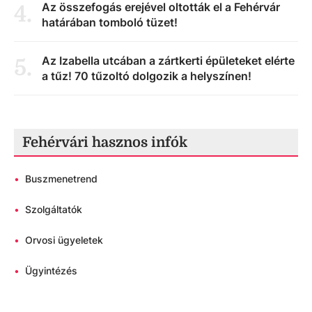
Az összefogás erejével oltották el a Fehérvár
4
.
határában tomboló tüzet!
Az Izabella utcában a zártkerti épületeket elérte
5
.
a tűz! 70 tűzoltó dolgozik a helyszínen!
Fehérvári hasznos infók
•
Buszmenetrend
•
Szolgáltatók
•
Orvosi ügyeletek
•
Ügyintézés