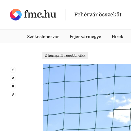
fmc.hu
Fehérvár összeköt
Székesfehérvár
Fejér vármegye
Hírek
2 hónapnál régebbi cikk