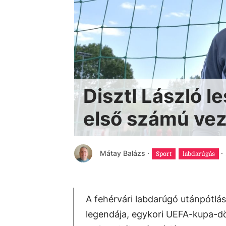
Disztl László l
első számú vez
Mátay Balázs
·
·
Sport
labdarúgás
A fehérvári labdarúgó utánpótlás 
legendája, egykori UEFA-kupa-dön