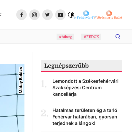
C
Fehérvár-TV
Vörösmarty Rádió
#hőség
#FEDOK
Legnépszerűbb
Mátay Balázs
Lemondott a Székesfehérvári
1
.
Szakképzési Centrum
kancellárja
Hatalmas területen ég a tarló
2
.
Fehérvár határában, gyorsan
terjednek a lángok!