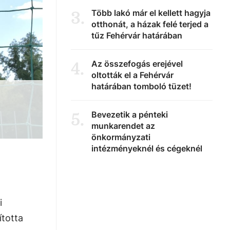
Több lakó már el kellett hagyja
3
.
otthonát, a házak felé terjed a
tűz Fehérvár határában
Az összefogás erejével
4
.
oltották el a Fehérvár
határában tomboló tüzet!
Bevezetik a pénteki
5
.
munkarendet az
önkormányzati
intézményeknél és cégeknél
i
ította