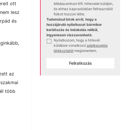
reit ott
Médiacentrum Kft. hírlevelet küldjön,
és ehhez kapcsolódóan felhasználói
 nem lesz
fiókot hozzon létre.
Tudomásul bírok arról, hogy a
Árpád és
hozzájáruló nyilatkozat bármikor
.
korlátozás és indokolás nélkül,
ingyenesen visszavonható.
Nyilatkozom, hogy a hírlevél
✓
eginkább,
küldésre vonatkozó
adatkezelési
tájékoztatót
megismertem.
Feliratkozás
zett az
s szakmai
él több