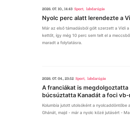
2026. 07. 10., 14:43
Sport
,
labdarúgás
Nyolc perc alatt lerendezte a V
Már az első támadásból gólt szerzett a Vidi 
kettőt, így még 10 perc sem telt el a meccsből
maradt a folytatásra.
2026. 07. 04., 23:52
Sport
,
labdarúgás
A franciákat is megdolgoztatt
búcsúztatta Kanadát a foci vb-
Kolumbia jutott utolsóként a nyolcaddöntőbe 
Ghánát, majd - már a nyolc közé jutásért - Ma