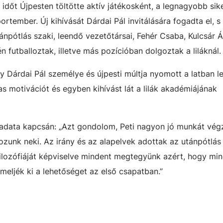
időt Újpesten töltötte aktív játékosként, a legnagyobb sike
rtember. Új kihívását Dárdai Pál invitálására fogadta el, s
npótlás szaki, leendő vezetőtársai, Fehér Csaba, Kulcsár 
 futballoztak, illetve más pozícióban dolgoztak a liláknál
 Dárdai Pál személye és újpesti múltja nyomott a latban l
as motivációt és egyben kihívást lát a lilák akadémiájának
eladata kapcsán: „Azt gondolom, Peti nagyon jó munkát vég
ozunk neki. Az irány és az alapelvek adottak az utánpótlá
filozófiáját képviselve mindent megtegyünk azért, hogy min
emeljék ki a lehetőséget az első csapatban.”