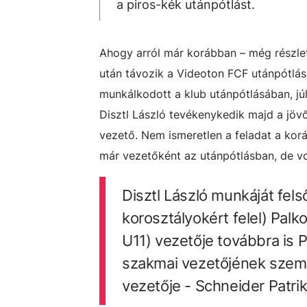
a piros-kék utánpótlást.
Ahogy arról már korábban – még részlet
után távozik a Videoton FCF utánpótlásá
munkálkodott a klub utánpótlásában, jú
Disztl László tevékenykedik majd a jöv
vezető. Nem ismeretlen a feladat a kor
már vezetőként az utánpótlásban, de vo
Disztl László munkáját fel
korosztályokért felel) Palk
U11) vezetője továbbra is 
szakmai vezetőjének szemé
vezetője - Schneider Patrik