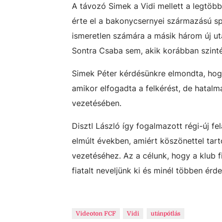
A távozó Simek a Vidi mellett a legtöbb 
érte el a bakonycsernyei származású spo
ismeretlen számára a másik három új utá
Sontra Csaba sem, akik korábban szintén
Simek Péter kérdésünkre elmondta, hogy
amikor elfogadta a felkérést, de hatalm
vezetésében.
Disztl László így fogalmazott régi-új f
elmúlt években, amiért köszönettel tart
vezetéséhez. Az a célunk, hogy a klub 
fiatalt neveljünk ki és minél többen érd
Videoton FCF
Vidi
utánpótlás