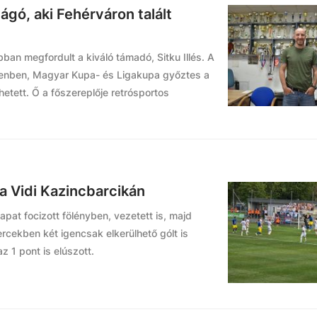
ágó, aki Fehérváron talált
ban megfordult a kiváló támadó, Sitku Illés. A
ecenben, Magyar Kupa- és Ligakupa győztes a
hetett. Ő a főszereplője retrósportos
a Vidi Kazincbarcikán
pat focizott fölényben, vezetett is, majd
rcekben két igencsak elkerülhető gólt is
 1 pont is elúszott.