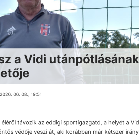
esz a Vidi utánpótlásának
etője
2026. 06. 08., 19:51
éléről távozik az eddigi sportigazgató, a helyét a Vid
tős védője veszi át, aki korábban már kétszer irány