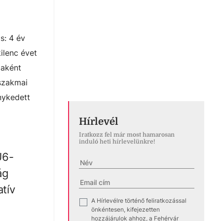
s: 4 év
ilenc évet
daként
 szakmai
nykedett
Hírlevél
Iratkozz fel már most hamarosan
induló heti hírlevelünkre!
U6-
ág
tív
A Hírlevélre történő feliratkozással
✓
önkéntesen, kifejezetten
hozzájárulok ahhoz, a Fehérvár