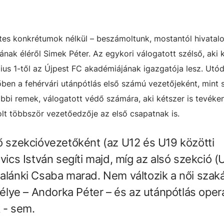
es konkrétumok nélkül – beszámoltunk, mostantól hivatalo
nak éléről Simek Péter. Az egykori válogatott szélső, aki k
lius 1-től az Újpest FC akadémiájának igazgatója lesz. Utó
őben a fehérvári utánpótlás első számú vezetőjeként, mint
ábbi remek, válogatott védő számára, aki kétszer is tevéke
lt többször vezetőedzője az első csapatnak is.
ső szekcióvezetőként (az U12 és U19 közötti
ovics István segíti majd, míg az alsó szekció (
Palánki Csaba marad. Nem változik a női szak
lye – Andorka Péter – és az utánpótlás opera
 - sem.