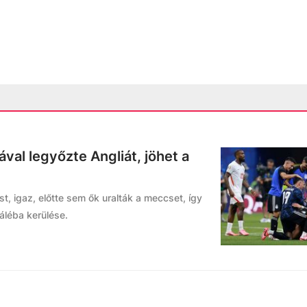
ával legyőzte Angliát, jöhet a
, igaz, előtte sem ők uralták a meccset, így
náléba kerülése.