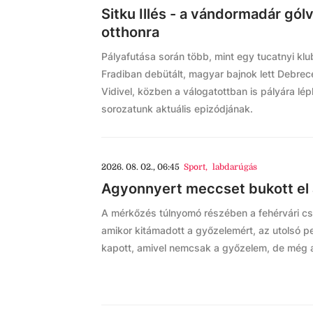
Sitku Illés - a vándormadár gólv
otthonra
Pályafutása során több, mint egy tucatnyi klub
Fradiban debütált, magyar bajnok lett Debr
Vidivel, közben a válogatottban is pályára lép
sorozatunk aktuális epizódjának.
2026. 08. 02., 06:45
Sport
,
labdarúgás
Agyonnyert meccset bukott el 
A mérkőzés túlnyomó részében a fehérvári csa
amikor kitámadott a győzelemért, az utolsó pe
kapott, amivel nemcsak a győzelem, de még az