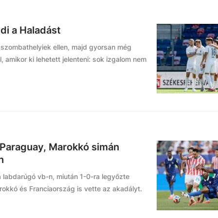
idi a Haladást
a szombathelyiek ellen, majd gyorsan még
, amikor ki lehetett jelenteni: sok izgalom nem
a Paraguay, Marokkó simán
n
a labdarúgó vb-n, miután 1-0-ra legyőzte
rokkó és Franciaország is vette az akadályt.