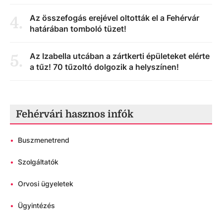
Az összefogás erejével oltották el a Fehérvár
4
.
határában tomboló tüzet!
Az Izabella utcában a zártkerti épületeket elérte
5
.
a tűz! 70 tűzoltó dolgozik a helyszínen!
Fehérvári hasznos infók
•
Buszmenetrend
•
Szolgáltatók
•
Orvosi ügyeletek
•
Ügyintézés