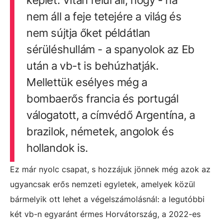
képlet. Vitán felül áll, hogy - ha
nem áll a feje tetejére a világ és
nem sújtja őket példátlan
sérüléshullám - a spanyolok az Eb
után a vb-t is behúzhatják.
Mellettük esélyes még a
bombaerős francia és portugál
válogatott, a címvédő Argentína, a
brazilok, németek, angolok és
hollandok is.
Ez már nyolc csapat, s hozzájuk jönnek még azok az
ugyancsak erős nemzeti egyletek, amelyek közül
bármelyik ott lehet a végelszámolásnál: a legutóbbi
két vb-n egyaránt érmes Horvátország, a 2022-es