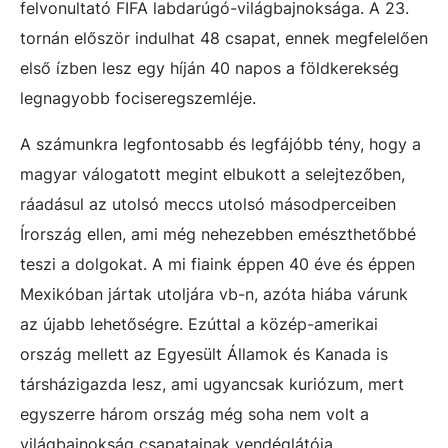
felvonultató FIFA labdarúgó-világbajnoksága. A 23.
tornán először indulhat 48 csapat, ennek megfelelően
első ízben lesz egy híján 40 napos a földkerekség
legnagyobb fociseregszemléje.
A számunkra legfontosabb és legfájóbb tény, hogy a
magyar válogatott megint elbukott a selejtezőben,
ráadásul az utolsó meccs utolsó másodperceiben
Írország ellen, ami még nehezebben emészthetőbbé
teszi a dolgokat. A mi fiaink éppen 40 éve és éppen
Mexikóban jártak utoljára vb-n, azóta hiába várunk
az újabb lehetőségre. Ezúttal a közép-amerikai
ország mellett az Egyesült Államok és Kanada is
társházigazda lesz, ami ugyancsak kuriózum, mert
egyszerre három ország még soha nem volt a
világbajnokság csapatainak vendéglátója.