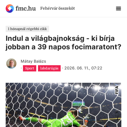
fmc.hu
Fehérvár összeköt
1 hónapnál régebbi cikk
Indul a világbajnokság - ki bírja
jobban a 39 napos focimaratont?
Mátay Balázs
·
·
2026. 06. 11., 07:22
Sport
labdarúgás
FIFA