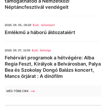
támogathatod a Nemzetközi
Néptáncfesztivál vendégeit
2026. 08. 08., 06:29
Kult
,
művészet
Emlékmű a háború áldozataiért
2026. 08. 07., 12:06
Kult
,
hétvége
Fehérvári programok a hétvégére: Alba
Regia Feszt, Királyok a Belvárosban, Palya
Bea és Szokolay Dongó Balázs koncert,
Mancs őrjárat : A dínófilm
MÉG TÖBB CIKK