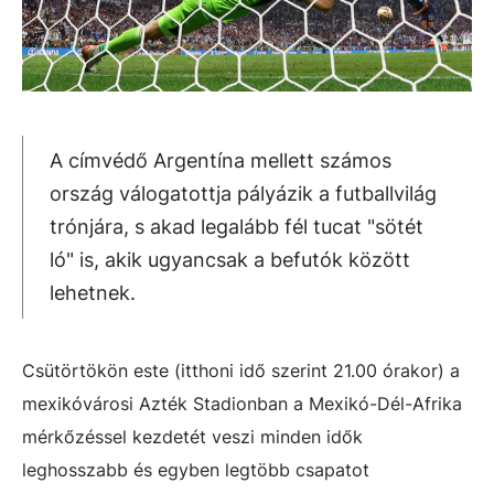
A címvédő Argentína mellett számos
ország válogatottja pályázik a futballvilág
trónjára, s akad legalább fél tucat "sötét
ló" is, akik ugyancsak a befutók között
lehetnek.
Csütörtökön este (itthoni idő szerint 21.00 órakor) a
mexikóvárosi Azték Stadionban a Mexikó-Dél-Afrika
mérkőzéssel kezdetét veszi minden idők
leghosszabb és egyben legtöbb csapatot