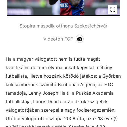
Stopira második otthona Székesfehérvár
Videoton FCF
Ha a magyar válogatott nem is tudta magát
kvalifikálni, de a mi élvonalunkat képviseli néhány
futballista, illetve hozzánk kötődő játékos: a Győrben
kulcsembernek számító Benbouali Algéria, az FTC
támadója, Lenny Joseph Haiti, a Puskás Akadémia
futballistája, Larios Duarte a Zöld-foki-szigetek
válogatottjában szerepel a nagy fociseregszemlén.
Utóbbi válogatott oszlopa 2008 óta, azaz 18 éve (!)