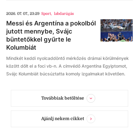
2026. 07. 07., 23:29
Sport
,
labdarúgás
Messi és Argentína a pokolból
jutott mennybe, Svájc
büntetőkkel gyűrte le
Kolumbiát
Mindkét keddi nyolcaddöntő mérkőzés drámai körülmények
között dőlt el a foci vb-n. A címvédő Argentína Egyiptomot,
Svájc Kolumbiát búcsúztatta komoly izgalmakat követően.
Továbbiak betöltése
Ajánlj nekem cikket