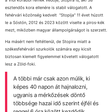
a Vidi korábbi remek védője, Stopira is, aki 38
esztendős kora ellenére is stabil válogatott. A
fehérvári közönség kedvelt "Stopija" 11 évet húzott
le a Sóstón, 2012 és 2023 között viselte a piros-kék
mezt, miközben magyar állampolgárságot is szerzett.
Ha másért nem feltétlenül, de Stopira miatt a
székesfehérvári szurkolók számára egy kicsit
biztosan kiemelt figyelemmel követett válogatott
lesz a Zöld-foki.
A többi már csak azon múlik, ki
képes 40 napon át hajnalozni,
ugyanis a mérkőzések döntő
többsége hazai idő szerint éjfél és
reggel 6 óra között kezdődik.