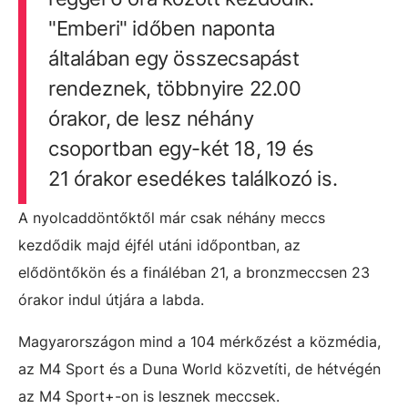
"Emberi" időben naponta
általában egy összecsapást
rendeznek, többnyire 22.00
órakor, de lesz néhány
csoportban egy-két 18, 19 és
21 órakor esedékes találkozó is.
A nyolcaddöntőktől már csak néhány meccs
kezdődik majd éjfél utáni időpontban, az
elődöntőkön és a fináléban 21, a bronzmeccsen 23
órakor indul útjára a labda.
Magyarországon mind a 104 mérkőzést a közmédia,
az M4 Sport és a Duna World közvetíti, de hétvégén
az M4 Sport+-on is lesznek meccsek.