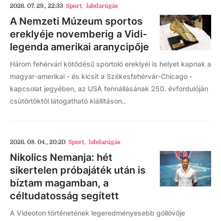
2026. 07. 29., 22:33
Sport
,
labdarúgás
A Nemzeti Múzeum sportos
ereklyéje novemberig a Vidi-
legenda amerikai aranycipője
Három fehérvári kötődésű sportoló ereklyéi is helyet kapnak a
magyar-amerikai - és kicsit a Székesfehérvár-Chicago -
kapcsolat jegyében, az USA fennállásának 250. évfordulóján
csütörtöktől látogatható kiállításon..
2026. 08. 04., 20:20
Sport
,
labdarúgás
Nikolics Nemanja: hét
sikertelen próbajáték után is
bíztam magamban, a
céltudatosság segített
A Videoton történetének legeredményesebb góllövője