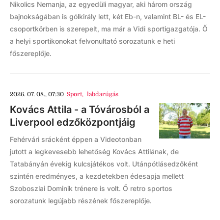
Nikolics Nemanja, az egyedüli magyar, aki három ország
bajnokságában is gólkirály lett, két Eb-n, valamint BL- és EL-
csoportkörben is szerepelt, ma már a Vidi sportigazgatója. Ő
a helyi sportikonokat felvonultató sorozatunk e heti
főszereplője.
2026. 07. 08., 07:30
Sport
,
labdarúgás
Kovács Attila - a Tóvárosból a
Liverpool edzőközpontjáig
Fehérvári srácként éppen a Videotonban
jutott a legkevesebb lehetőség Kovács Attilának, de
Tatabányán évekig kulcsjátékos volt. Utánpótlásedzőként
szintén eredményes, a kezdetekben édesapja mellett
Szoboszlai Dominik trénere is volt. Ő retro sportos
sorozatunk legújabb részének főszereplője.