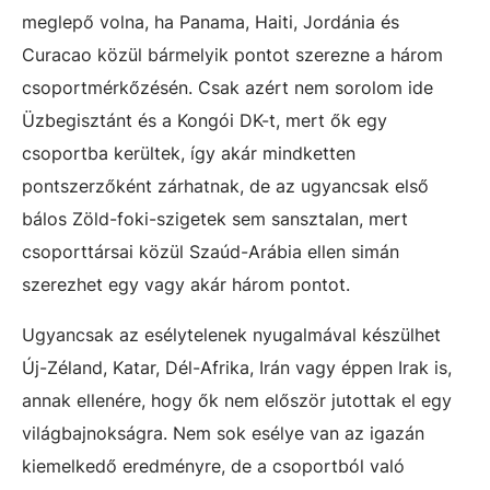
meglepő volna, ha Panama, Haiti, Jordánia és
Curacao közül bármelyik pontot szerezne a három
csoportmérkőzésén. Csak azért nem sorolom ide
Üzbegisztánt és a Kongói DK-t, mert ők egy
csoportba kerültek, így akár mindketten
pontszerzőként zárhatnak, de az ugyancsak első
bálos Zöld-foki-szigetek sem sansztalan, mert
csoporttársai közül Szaúd-Arábia ellen simán
szerezhet egy vagy akár három pontot.
Ugyancsak az esélytelenek nyugalmával készülhet
Új-Zéland, Katar, Dél-Afrika, Irán vagy éppen Irak is,
annak ellenére, hogy ők nem először jutottak el egy
világbajnokságra. Nem sok esélye van az igazán
kiemelkedő eredményre, de a csoportból való