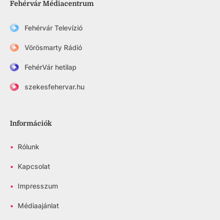
Fehérvár Médiacentrum
Fehérvár Televízió
Vörösmarty Rádió
FehérVár hetilap
szekesfehervar.hu
Információk
•
Rólunk
•
Kapcsolat
•
Impresszum
•
Médiaajánlat