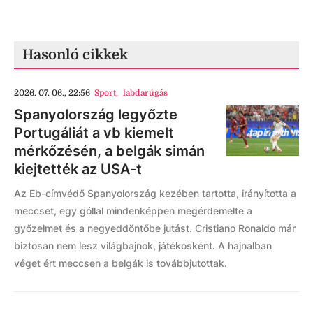
Hasonló cikkek
2026. 07. 06., 22:56
Sport
,
labdarúgás
Spanyolország legyőzte
Portugáliát a vb kiemelt
mérkőzésén, a belgák simán
kiejtették az USA-t
Az Eb-címvédő Spanyolország kezében tartotta, irányította a
meccset, egy góllal mindenképpen megérdemelte a
győzelmet és a negyeddöntőbe jutást. Cristiano Ronaldo már
biztosan nem lesz világbajnok, játékosként. A hajnalban
véget ért meccsen a belgák is továbbjutottak.