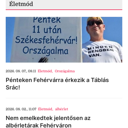
Életmód
2026. 08. 07., 08:11
Életmód
,
Országalma
Pénteken Fehérvárra érkezik a Táblás
Srác!
2026. 08. 02., 11:07
Életmód
,
albérlet
Nem emelkedtek jelentősen az
albérletárak Fehérváron