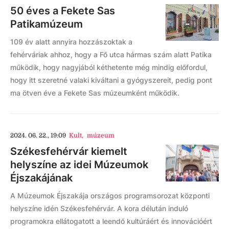
50 éves a Fekete Sas
Patikamúzeum
109 év alatt annyira hozzászoktak a
fehérváriak ahhoz, hogy a Fő utca hármas szám alatt Patika
működik, hogy nagyjából kéthetente még mindig előfordul,
hogy itt szeretné valaki kiváltani a gyógyszereit, pedig pont
ma ötven éve a Fekete Sas múzeumként működik.
2024. 06. 22., 19:09
Kult
,
múzeum
Székesfehérvár kiemelt
helyszíne az idei Múzeumok
Éjszakájának
A Múzeumok Éjszakája országos programsorozat központi
helyszíne idén Székesfehérvár. A kora délután induló
programokra ellátogatott a leendő kultúráért és innovációért