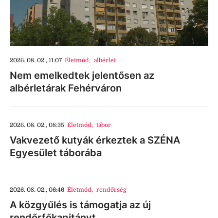
2026. 08. 02., 11:07
Életmód
,
albérlet
Nem emelkedtek jelentősen az
albérletárak Fehérváron
2026. 08. 02., 08:35
Életmód
,
tábor
Vakvezető kutyák érkeztek a SZÉNA
Egyesület táborába
2026. 08. 02., 06:46
Életmód
,
rendőrség
A közgyűlés is támogatja az új
rendőrfőkapitányt