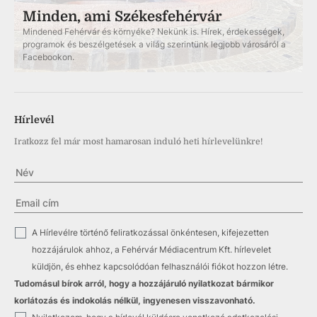
Minden, ami Székesfehérvár
Mindened Fehérvár és környéke? Nekünk is. Hírek, érdekességek,
programok és beszélgetések a világ szerintünk legjobb városáról a
Facebookon.
Hírlevél
Iratkozz fel már most hamarosan induló heti hírlevelünkre!
✓
A Hírlevélre történő feliratkozással önkéntesen, kifejezetten
hozzájárulok ahhoz, a Fehérvár Médiacentrum Kft. hírlevelet
küldjön, és ehhez kapcsolódóan felhasználói fiókot hozzon létre.
Tudomásul bírok arról, hogy a hozzájáruló nyilatkozat bármikor
korlátozás és indokolás nélkül, ingyenesen visszavonható.