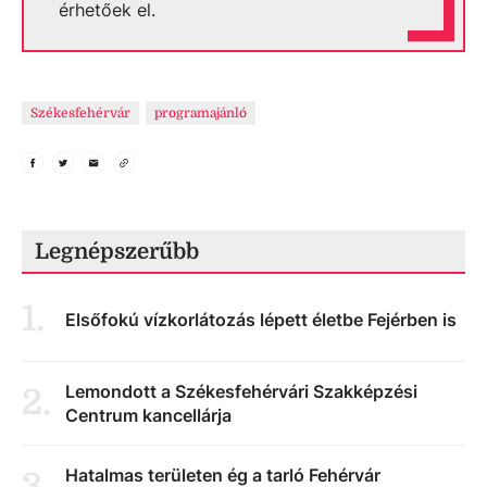
érhetőek el.
Székesfehérvár
programajánló
Legnépszerűbb
1
.
Elsőfokú vízkorlátozás lépett életbe Fejérben is
Lemondott a Székesfehérvári Szakképzési
2
.
Centrum kancellárja
Hatalmas területen ég a tarló Fehérvár
3
.