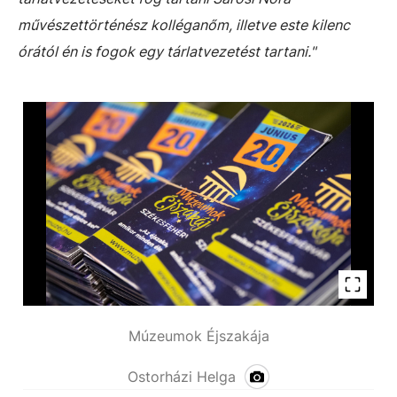
művészettörténész kolléganőm, illetve este kilenc
órától én is fogok egy tárlatvezetést tartani."
Múzeumok Éjszakája
Ostorházi Helga