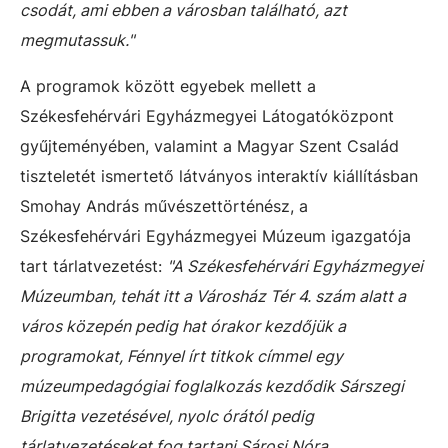
csodát, ami ebben a városban található, azt
megmutassuk."
A programok között egyebek mellett a
Székesfehérvári Egyházmegyei Látogatóközpont
gyűjteményében, valamint a Magyar Szent Család
tiszteletét ismertető látványos interaktív kiállításban
Smohay András művészettörténész, a
Székesfehérvári Egyházmegyei Múzeum igazgatója
tart tárlatvezetést:
"A Székesfehérvári Egyházmegyei
Múzeumban, tehát itt a Városház Tér 4. szám alatt a
város közepén pedig hat órakor kezdőjük a
programokat, Fénnyel írt titkok címmel egy
múzeumpedagógiai foglalkozás kezdődik Sárszegi
Brigitta vezetésével, nyolc órától pedig
tárlatvezetéseket fog tartani Sárosi Nóra