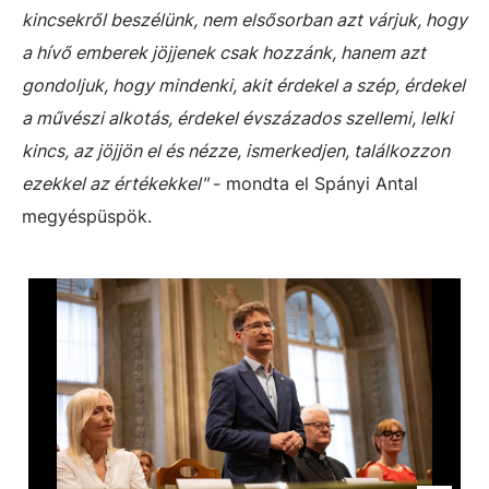
kincsekről beszélünk, nem elsősorban azt várjuk, hogy
a hívő emberek jöjjenek csak hozzánk, hanem azt
gondoljuk, hogy mindenki, akit érdekel a szép, érdekel
a művészi alkotás, érdekel évszázados szellemi, lelki
kincs, az jöjjön el és nézze, ismerkedjen, találkozzon
ezekkel az értékekkel"
- mondta el Spányi Antal
megyéspüspök.