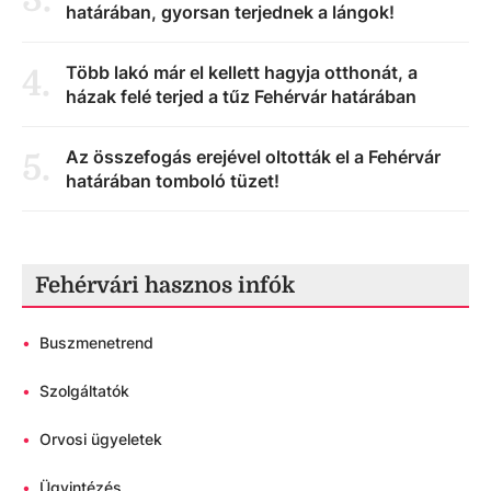
határában, gyorsan terjednek a lángok!
Több lakó már el kellett hagyja otthonát, a
4
.
házak felé terjed a tűz Fehérvár határában
Az összefogás erejével oltották el a Fehérvár
5
.
határában tomboló tüzet!
Fehérvári hasznos infók
•
Buszmenetrend
•
Szolgáltatók
•
Orvosi ügyeletek
•
Ügyintézés