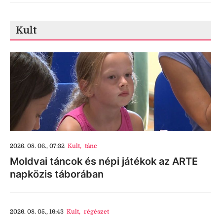
Kult
2026. 08. 06., 07:32
Kult
,
tánc
Moldvai táncok és népi játékok az ARTE
napközis táborában
2026. 08. 05., 16:43
Kult
,
régészet