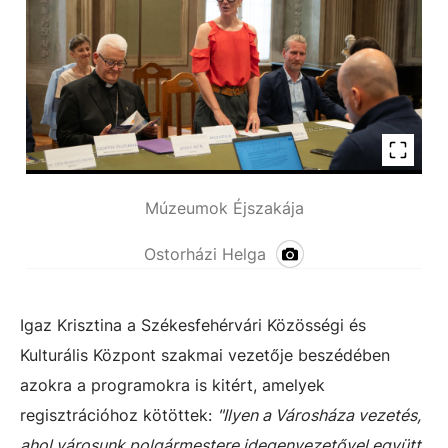
Múzeumok Éjszakája
Ostorházi Helga
Igaz Krisztina a Székesfehérvári Közösségi és
Kulturális Központ szakmai vezetője beszédében
azokra a programokra is kitért, amelyek
regisztrációhoz kötöttek:
"Ilyen a Városháza vezetés,
ahol városunk polgármestere idegenvezetővel együtt