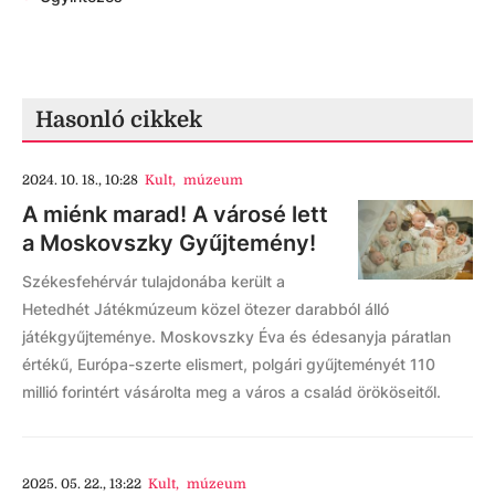
Hasonló cikkek
2024. 10. 18., 10:28
Kult
,
múzeum
A miénk marad! A városé lett
a Moskovszky Gyűjtemény!
Székesfehérvár tulajdonába került a
Hetedhét Játékmúzeum közel ötezer darabból álló
játékgyűjteménye. Moskovszky Éva és édesanyja páratlan
értékű, Európa-szerte elismert, polgári gyűjteményét 110
millió forintért vásárolta meg a város a család örököseitől.
2025. 05. 22., 13:22
Kult
,
múzeum