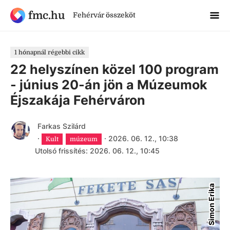
fmc.hu
Fehérvár összeköt
1 hónapnál régebbi cikk
22 helyszínen közel 100 program
- június 20-án jön a Múzeumok
Éjszakája Fehérváron
Farkas Szilárd
·
·
2026. 06. 12., 10:38
Kult
múzeum
Utolsó frissítés: 2026. 06. 12., 10:45
Simon Erika