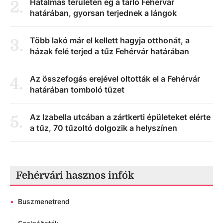
Hatalmas területen ég a tarló Fehérvár
2
.
határában, gyorsan terjednek a lángok
Több lakó már el kellett hagyja otthonát, a
3
.
házak felé terjed a tűz Fehérvár határában
Az összefogás erejével oltották el a Fehérvár
4
.
határában tomboló tüzet
Az Izabella utcában a zártkerti épületeket elérte
5
.
a tűz, 70 tűzoltó dolgozik a helyszínen
Fehérvári hasznos infók
•
Buszmenetrend