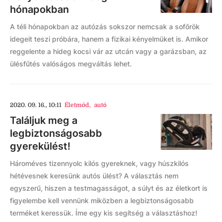
hónapokban
A téli hónapokban az autózás sokszor nemcsak a sofőrök
idegeit teszi próbára, hanem a fizikai kényelmüket is. Amikor
reggelente a hideg kocsi vár az utcán vagy a garázsban, az
ülésfűtés valóságos megváltás lehet.
2020. 09. 16., 10:11
Életmód
,
autó
Találjuk meg a
legbiztonságosabb
gyerekülést!
Hároméves tizennyolc kilós gyereknek, vagy húszkilós
hétévesnek keresünk autós ülést? A választás nem
egyszerű, hiszen a testmagasságot, a súlyt és az életkort is
figyelembe kell vennünk miközben a legbiztonságosabb
terméket keressük. Íme egy kis segítség a választáshoz!