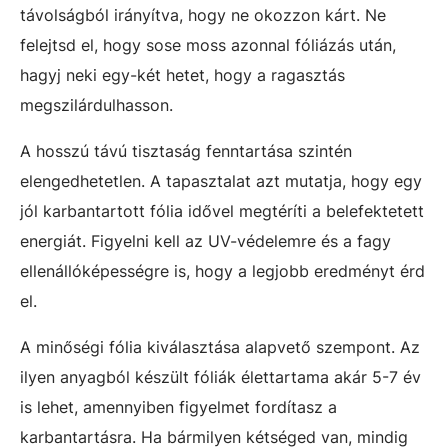
távolságból irányítva, hogy ne okozzon kárt. Ne
felejtsd el, hogy sose moss azonnal fóliázás után,
hagyj neki egy-két hetet, hogy a ragasztás
megszilárdulhasson.
A hosszú távú tisztaság fenntartása szintén
elengedhetetlen. A tapasztalat azt mutatja, hogy egy
jól karbantartott fólia idővel megtéríti a belefektetett
energiát. Figyelni kell az UV-védelemre és a fagy
ellenállóképességre is, hogy a legjobb eredményt érd
el.
A minőségi fólia kiválasztása alapvető szempont. Az
ilyen anyagból készült fóliák élettartama akár 5-7 év
is lehet, amennyiben figyelmet fordítasz a
karbantartásra. Ha bármilyen kétséged van, mindig