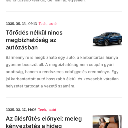
2025. 05. 23., 09:13
Tech
,
autó
Törődés nélkül nincs
megbízhatóság az
autózásban
Bármennyire is megbízható egy autó, a karbantartás hiánya
gyorsan bosszút áll. A megbízhatóság nem csupán gyári
adottság, hanem a rendszeres odafigyelés eredménye. Egy
jól karbantartott autó hosszabb életű, és kevesebb váratlan
helyzetet tartogat a vezető számára.
2025. 02. 27., 14:06
Tech
,
autó
Az ülésfűtés előnyei: meleg
kényeztetés a hideg