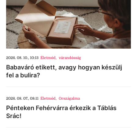
2026. 08. 10., 10:13
Életmód
,
várandósság
Babaváró etikett, avagy hogyan készülj
fel a bulira?
2026. 08. 07., 08:11
Életmód
,
Országalma
Pénteken Fehérvárra érkezik a Táblás
Srác!