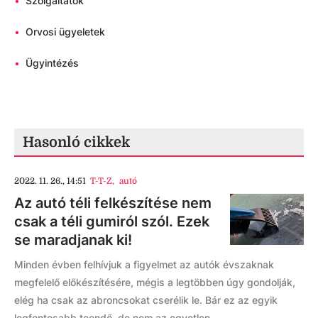
•
Szolgáltatók
•
Orvosi ügyeletek
•
Ügyintézés
Hasonló cikkek
2022. 11. 26., 14:51
T-T-Z
,
autó
Az autó téli felkészítése nem
csak a téli gumiról szól. Ezek
se maradjanak ki!
Minden évben felhívjuk a figyelmet az autók évszaknak
megfelelő előkészítésére, mégis a legtöbben úgy gondolják,
elég ha csak az abroncsokat cserélik le. Bár ez az egyik
legfontosabb teendő, de nem az egyetlen.