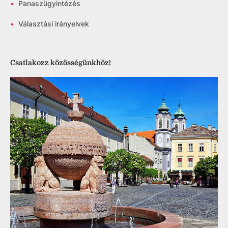
•
Panaszügyintézés
•
Választási irányelvek
Csatlakozz közösségünkhöz!