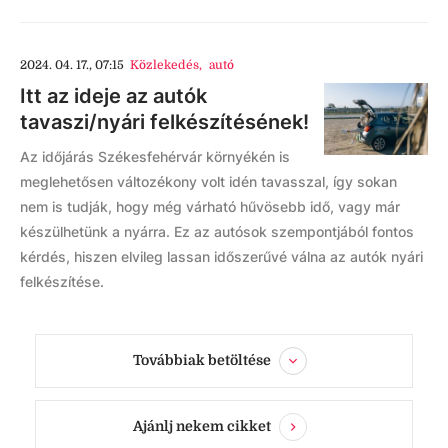
2024. 04. 17., 07:15
Közlekedés
,
autó
Itt az ideje az autók
tavaszi/nyári felkészítésének!
Az időjárás Székesfehérvár környékén is
meglehetősen változékony volt idén tavasszal, így sokan
nem is tudják, hogy még várható hűvösebb idő, vagy már
készülhetünk a nyárra. Ez az autósok szempontjából fontos
kérdés, hiszen elvileg lassan időszerűvé válna az autók nyári
felkészítése.
Továbbiak betöltése
Ajánlj nekem cikket