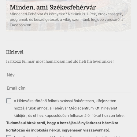
Minden, ami Székesfehérvár
Mindened Fehérvár és környéke? Nekünk is. Hírek, érdekességek,
programok és beszélgetések a világ szerintünk legjobb városáról a
Facebookon.
Hírlevél
Iratkozz fel már most hamarosan induló heti hírlevelünkre!
✓
A Hírlevélre történő feliratkozással önkéntesen, kifejezetten
hozzájárulok ahhoz, a Fehérvár Médiacentrum Kft. hírlevelet
küldjön, és ehhez kapcsolódóan felhasználói fiókot hozzon létre.
Tudomásul bírok arról, hogy a hozzájáruló nyilatkozat bármikor
korlátozás és indokolás nélkül, ingyenesen visszavonható.