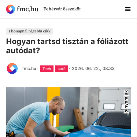
fmc.hu
Fehérvár összeköt
1 hónapnál régebbi cikk
Hogyan tartsd tisztán a fóliázott
autódat?
fmc.hu
·
·
2026. 06. 22., 08:33
Tech
autó
jolnyomjuk