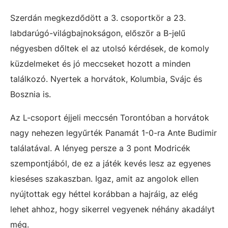
Szerdán megkezdődött a 3. csoportkör a 23.
labdarúgó-világbajnokságon, először a B-jelű
négyesben dőltek el az utolsó kérdések, de komoly
küzdelmeket és jó meccseket hozott a minden
találkozó. Nyertek a horvátok, Kolumbia, Svájc és
Bosznia is.
Az L-csoport éjjeli meccsén Torontóban a horvátok
nagy nehezen legyűrték Panamát 1-0-ra Ante Budimir
találatával. A lényeg persze a 3 pont Modricék
szempontjából, de ez a játék kevés lesz az egyenes
kieséses szakaszban. Igaz, amit az angolok ellen
nyújtottak egy héttel korábban a hajráig, az elég
lehet ahhoz, hogy sikerrel vegyenek néhány akadályt
még.