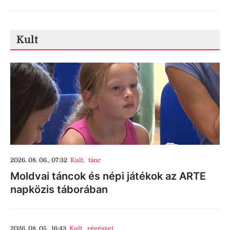
Kult
2026. 08. 06., 07:32
Kult
,
tánc
Moldvai táncok és népi játékok az ARTE
napközis táborában
2026. 08. 05., 16:43
Kult
,
régészet