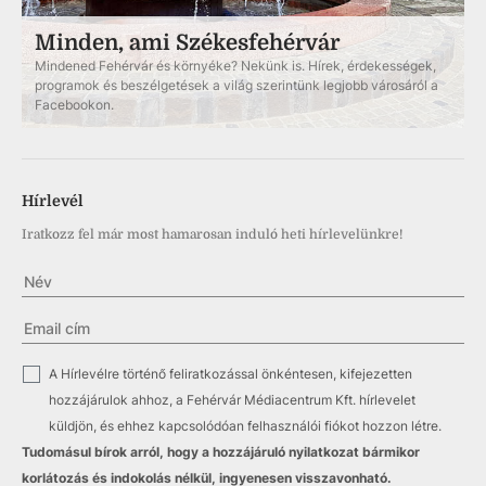
Minden, ami Székesfehérvár
Mindened Fehérvár és környéke? Nekünk is. Hírek, érdekességek,
programok és beszélgetések a világ szerintünk legjobb városáról a
Facebookon.
Hírlevél
Iratkozz fel már most hamarosan induló heti hírlevelünkre!
✓
A Hírlevélre történő feliratkozással önkéntesen, kifejezetten
hozzájárulok ahhoz, a Fehérvár Médiacentrum Kft. hírlevelet
küldjön, és ehhez kapcsolódóan felhasználói fiókot hozzon létre.
Tudomásul bírok arról, hogy a hozzájáruló nyilatkozat bármikor
korlátozás és indokolás nélkül, ingyenesen visszavonható.