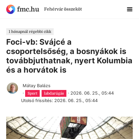
fmc.hu
Fehérvár összeköt
1 hónapnál régebbi cikk
Foci-vb: Svájcé a
csoportelsőség, a bosnyákok is
továbbjuthatnak, nyert Kolumbia
és a horvátok is
Mátay Balázs
·
·
2026. 06. 25., 05:44
Sport
labdarúgás
Utolsó frissítés: 2026. 06. 25., 05:44