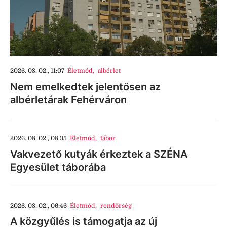
2026. 08. 02., 11:07
Életmód
,
albérlet
Nem emelkedtek jelentősen az
albérletárak Fehérváron
2026. 08. 02., 08:35
Életmód
,
tábor
Vakvezető kutyák érkeztek a SZÉNA
Egyesület táborába
2026. 08. 02., 06:46
Életmód
,
rendőrség
A közgyűlés is támogatja az új