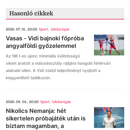
Hasonló cikkek
2026. 07. 18., 20:02
Sport
,
labdarúgás
Vasas - Vidi bajnoki főpróba
angyalföldi győzelemmel
Az NB I-es újonc minimális különbségű
sikert aratott a másodosztály rajtjára hangoló fehérvári
alakulat ellen. A Vidi stabil teljesítményt nyújtott a
kiegyenlített találkozón.
2026. 08. 04., 20:20
Sport
,
labdarúgás
Nikolics Nemanja: hét
sikertelen próbajáték után is
bíztam magamban, a