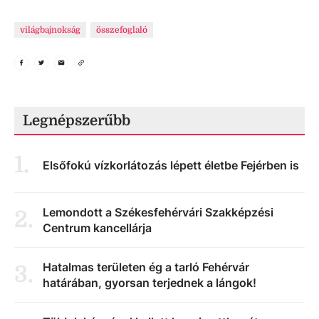
világbajnokság
összefoglaló
Legnépszerűbb
1
.
Elsőfokú vízkorlátozás lépett életbe Fejérben is
Lemondott a Székesfehérvári Szakképzési
2
.
Centrum kancellárja
Hatalmas területen ég a tarló Fehérvár
3
.
határában, gyorsan terjednek a lángok!