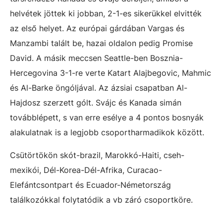
helvétek jöttek ki jobban, 2-1-es sikerükkel elvitték
az első helyet. Az európai gárdában Vargas és
Manzambi talált be, hazai oldalon pedig Promise
David. A másik meccsen Seattle-ben Bosznia-
Hercegovina 3-1-re verte Katart Alajbegovic, Mahmic
és Al-Barke öngóljával. Az ázsiai csapatban Al-
Hajdosz szerzett gólt. Svájc és Kanada simán
továbblépett, s van erre esélye a 4 pontos bosnyák
alakulatnak is a legjobb csoportharmadikok között.
Csütörtökön skót-brazil, Marokkó-Haiti, cseh-
mexikói, Dél-Korea-Dél-Afrika, Curacao-
Elefántcsontpart és Ecuador-Németország
találkozókkal folytatódik a vb záró csoportköre.