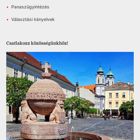
•
Panaszügyintézés
•
Választási irányelvek
Csatlakozz közösségünkhöz!