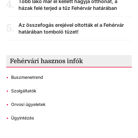
Több lakó már el kellett hagyja otthonát, a
4
.
házak felé terjed a tűz Fehérvár határában
Az összefogás erejével oltották el a Fehérvár
5
.
határában tomboló tüzet!
Fehérvári hasznos infók
•
Buszmenetrend
•
Szolgáltatók
•
Orvosi ügyeletek
•
Ügyintézés