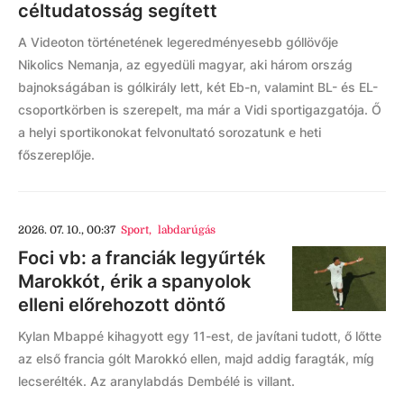
céltudatosság segített
A Videoton történetének legeredményesebb góllövője
Nikolics Nemanja, az egyedüli magyar, aki három ország
bajnokságában is gólkirály lett, két Eb-n, valamint BL- és EL-
csoportkörben is szerepelt, ma már a Vidi sportigazgatója. Ő
a helyi sportikonokat felvonultató sorozatunk e heti
főszereplője.
2026. 07. 10., 00:37
Sport
,
labdarúgás
Foci vb: a franciák legyűrték
Marokkót, érik a spanyolok
elleni előrehozott döntő
Kylan Mbappé kihagyott egy 11-est, de javítani tudott, ő lőtte
az első francia gólt Marokkó ellen, majd addig faragták, míg
lecserélték. Az aranylabdás Dembélé is villant.