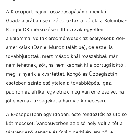
A K-csoport hajnali összecsapásán a mexikói
Guadalajarában sem záporoztak a gólok, a Kolumbia-
Kongói DK mérkőzésen. Itt is csak egyetlen
alkalommal voltak eredményesek az esélyesebb dél-
amerikaiak (Daniel Munoz talált be), de ezzel is
továbbjutottak, mert másodiknál rosszabbak már
nem lehetnek, sőt, ha nem kapnak ki a portugáloktól,
meg is nyerik a kvartettet. Kongó és Üzbegisztán
esetében szinte esélytelen a továbblépés, igaz,
papíron az afrikai egyletnek még van erre esélye, ha
jól elveri az üzbégeket a harmadik meccsen.
A B-csoportban egy időben, este rendezték az utolsó
két meccset. Vancouverben az első hely volt a tét a
társrendező Kanada és Svájc derbijén, amiből a