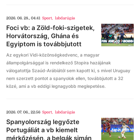
2026. 06. 28., 04:41
Sport
,
labdarúgás
Foci vb: a Zöld-foki-szigetek,
Horvátország, Ghána és
Egyiptom is továbbjutott
Az egykori Vidi-közönségkedvenc, a magyar
állampolgársággal is rendelkező Stopira hazájának
válogatottja Szaúd-Arábiától sem kapott ki, s mivel Uruguay
nem szerzett pontot a spanyolok ellen, továbbjutott a 32
közé, ami a vb eddigi legnagyobb meglepetése.
2026. 07. 06., 22:56
Sport
,
labdarúgás
Spanyolország legyőzte
Portugáliát a vb kiemelt
mérkőzésén, a belgák simán