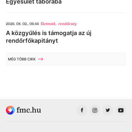
Egyesület táborába
2026. 08. 02., 06:46
Életmód
,
rendőrség
A közgyűlés is támogatja az új
rendőrfőkapitányt
MÉG TÖBB CIKK
fmc.hu