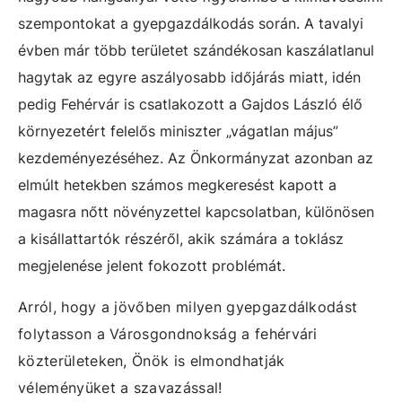
szempontokat a gyepgazdálkodás során. A tavalyi
évben már több területet szándékosan kaszálatlanul
hagytak az egyre aszályosabb időjárás miatt, idén
pedig Fehérvár is csatlakozott a Gajdos László élő
környezetért felelős miniszter „vágatlan május”
kezdeményezéséhez. Az Önkormányzat azonban az
elmúlt hetekben számos megkeresést kapott a
magasra nőtt növényzettel kapcsolatban, különösen
a kisállattartók részéről, akik számára a toklász
megjelenése jelent fokozott problémát.
Arról, hogy a jövőben milyen gyepgazdálkodást
folytasson a Városgondnokság a fehérvári
közterületeken, Önök is elmondhatják
véleményüket a szavazással!