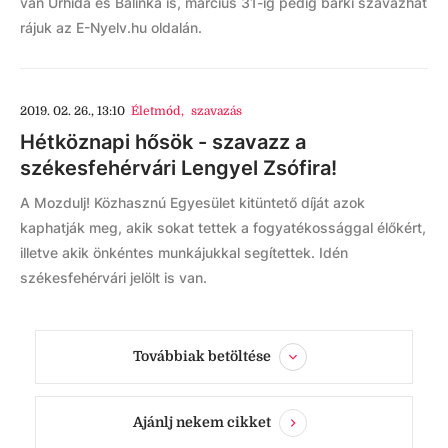
van Úrhida és Balinka is, március 31-ig pedig bárki szavazhat
rájuk az E-Nyelv.hu oldalán.
2019. 02. 26., 13:10
Életmód
,
szavazás
Hétköznapi hősök - szavazz a
székesfehérvári Lengyel Zsófira!
A Mozdulj! Közhasznú Egyesület kitüntető díját azok
kaphatják meg, akik sokat tettek a fogyatékossággal élőkért,
illetve akik önkéntes munkájukkal segítettek. Idén
székesfehérvári jelölt is van.
Továbbiak betöltése
Ajánlj nekem cikket