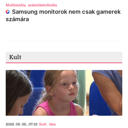
Multimédia
,
számítástechnika
Samsung monitorok nem csak gamerek
számára
Kult
2026. 08. 06., 07:32
Kult
,
tánc