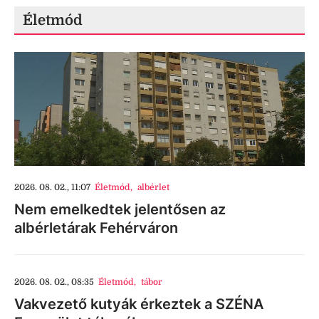
Életmód
2026. 08. 02., 11:07
Életmód
,
albérlet
Nem emelkedtek jelentősen az
albérletárak Fehérváron
2026. 08. 02., 08:35
Életmód
,
tábor
Vakvezető kutyák érkeztek a SZÉNA