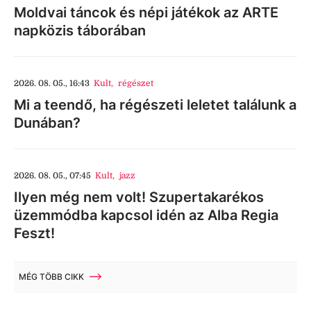
Moldvai táncok és népi játékok az ARTE
napközis táborában
2026. 08. 05., 16:43
Kult
,
régészet
Mi a teendő, ha régészeti leletet találunk a
Dunában?
2026. 08. 05., 07:45
Kult
,
jazz
Ilyen még nem volt! Szupertakarékos
üzemmódba kapcsol idén az Alba Regia
Feszt!
MÉG TÖBB CIKK