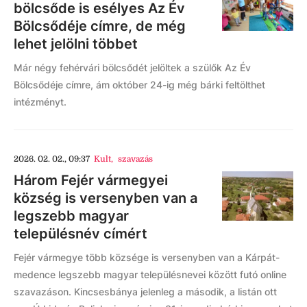
bölcsőde is esélyes Az Év
Bölcsődéje címre, de még
lehet jelölni többet
Már négy fehérvári bölcsődét jelöltek a szülők Az Év
Bölcsődéje címre, ám október 24-ig még bárki feltölthet
intézményt.
2026. 02. 02., 09:37
Kult
,
szavazás
Három Fejér vármegyei
község is versenyben van a
legszebb magyar
településnév címért
Fejér vármegye több községe is versenyben van a Kárpát-
medence legszebb magyar településnevei között futó online
szavazáson. Kincsesbánya jelenleg a második, a listán ott