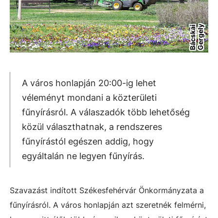
y
B
á
c
s
k
a
i
G
e
r
g
e
l
A város honlapján 20:00-ig lehet
véleményt mondani a közterületi
fűnyírásról. A válaszadók több lehetőség
közül választhatnak, a rendszeres
fűnyírástól egészen addig, hogy
egyáltalán ne legyen fűnyírás.
Szavazást indított Székesfehérvár Önkormányzata a
fűnyírásról. A város honlapján azt szeretnék felmérni,