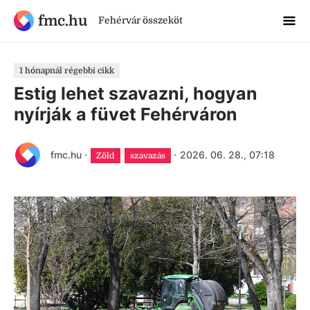
fmc.hu
Fehérvár összeköt
1 hónapnál régebbi cikk
Estig lehet szavazni, hogyan
nyírják a füvet Fehérváron
fmc.hu
·
·
2026. 06. 28., 07:18
Zöld
szavazás