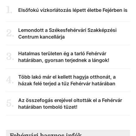
1
.
Elsőfokú vízkorlátozás lépett életbe Fejérben is
Lemondott a Székesfehérvári Szakképzési
2
.
Centrum kancellárja
Hatalmas területen ég a tarló Fehérvár
3
.
határában, gyorsan terjednek a lángok!
Több lakó már el kellett hagyja otthonát, a
4
.
házak felé terjed a tűz Fehérvár határában
Az összefogás erejével oltották el a Fehérvár
5
.
határában tomboló tüzet!
Fehérvári hasznos infók