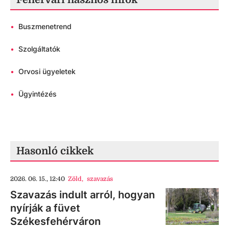
•
Buszmenetrend
•
Szolgáltatók
•
Orvosi ügyeletek
•
Ügyintézés
Hasonló cikkek
2026. 06. 15., 12:40
Zöld
,
szavazás
Szavazás indult arról, hogyan
nyírják a füvet
Székesfehérváron