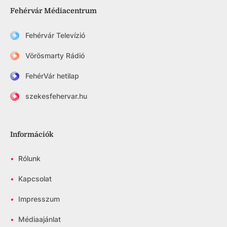
Fehérvár Médiacentrum
Fehérvár Televízió
Vörösmarty Rádió
FehérVár hetilap
szekesfehervar.hu
Információk
•
Rólunk
•
Kapcsolat
•
Impresszum
•
Médiaajánlat