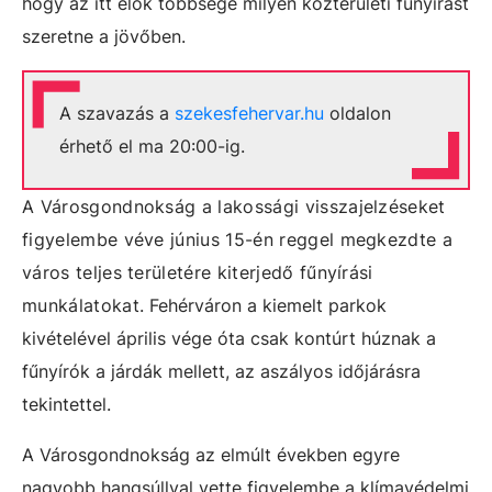
hogy az itt élők többsége milyen közterületi fűnyírást
szeretne a jövőben.
A szavazás a
szekesfehervar.hu
oldalon
érhető el ma 20:00-ig.
A Városgondnokság a lakossági visszajelzéseket
figyelembe véve június 15-én reggel megkezdte a
város teljes területére kiterjedő fűnyírási
munkálatokat.
Fehérváron a kiemelt parkok
kivételével április vége óta csak kontúrt húznak a
fűnyírók a járdák mellett, az aszályos időjárásra
tekintettel.
A Városgondnokság az elmúlt években egyre
nagyobb hangsúllyal vette figyelembe a klímavédelmi