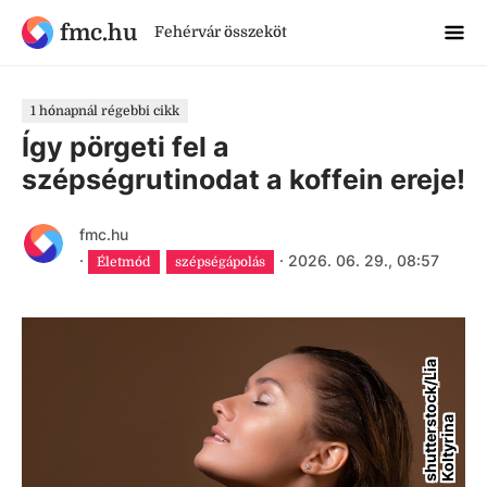
fmc.hu
Fehérvár összeköt
1 hónapnál régebbi cikk
Így pörgeti fel a
szépségrutinodat a koffein ereje!
fmc.hu
·
·
2026. 06. 29., 08:57
Életmód
szépségápolás
s
h
u
t
t
e
r
s
o
c
k
/
L
i
a
K
o
l
t
y
r
i
n
t
a