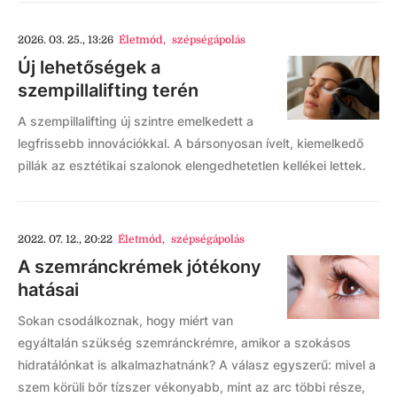
2026. 03. 25., 13:26
Életmód
,
szépségápolás
Új lehetőségek a
szempillalifting terén
A szempillalifting új szintre emelkedett a
legfrissebb innovációkkal. A bársonyosan ívelt, kiemelkedő
pillák az esztétikai szalonok elengedhetetlen kellékei lettek.
2022. 07. 12., 20:22
Életmód
,
szépségápolás
A szemránckrémek jótékony
hatásai
Sokan csodálkoznak, hogy miért van
egyáltalán szükség szemránckrémre, amikor a szokásos
hidratálónkat is alkalmazhatnánk? A válasz egyszerű: mivel a
szem körüli bőr tízszer vékonyabb, mint az arc többi része,