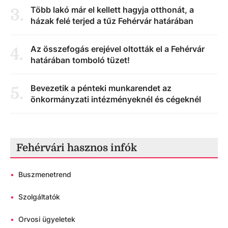
Több lakó már el kellett hagyja otthonát, a
3
.
házak felé terjed a tűz Fehérvár határában
Az összefogás erejével oltották el a Fehérvár
4
.
határában tomboló tüzet!
Bevezetik a pénteki munkarendet az
5
.
önkormányzati intézményeknél és cégeknél
Fehérvári hasznos infók
•
Buszmenetrend
•
Szolgáltatók
•
Orvosi ügyeletek