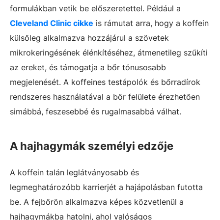
formulákban vetik be előszeretettel. Például a
Cleveland Clinic cikke
is rámutat arra, hogy a koffein
külsőleg alkalmazva hozzájárul a szövetek
mikrokeringésének élénkítéséhez, átmenetileg szűkíti
az ereket, és támogatja a bőr tónusosabb
megjelenését. A koffeines testápolók és bőrradírok
rendszeres használatával a bőr felülete érezhetően
simábbá, feszesebbé és rugalmasabbá válhat.
A hajhagymák személyi edzője
A koffein talán leglátványosabb és
legmeghatározóbb karrierjét a hajápolásban futotta
be. A fejbőrön alkalmazva képes közvetlenül a
hajhagymákba hatolni, ahol valóságos