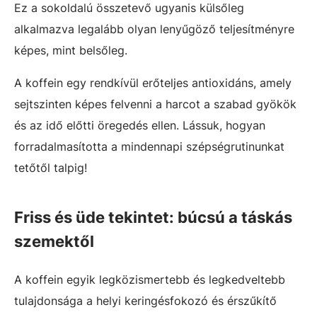
Ez a sokoldalú összetevő ugyanis külsőleg
alkalmazva legalább olyan lenyűgöző teljesítményre
képes, mint belsőleg.
A koffein egy rendkívül erőteljes antioxidáns, amely
sejtszinten képes felvenni a harcot a szabad gyökök
és az idő előtti öregedés ellen. Lássuk, hogyan
forradalmasította a mindennapi szépségrutinunkat
tetőtől talpig!
Friss és üde tekintet: búcsú a táskás
szemektől
A koffein egyik legközismertebb és legkedveltebb
tulajdonsága a helyi keringésfokozó és érszűkítő