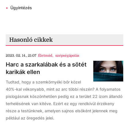
•
Ügyintézés
Hasonló cikkek
2023. 02. 14., 21:07
Életmód
,
szépségápolás
Harc a szarkalábak és a sötét
karikák ellen
Tudtad, hogy a szemkörnyéki bőr közel
40%-kal vékonyabb, mint az arc többi részén? A folyamatos
pislogásnak köszönhetően pedig ez a terület 22 izom állandó
terhelésének van kitéve. Ezért ez egy rendkívül érzékeny
része a testünknek, amelyen sajnos elsőként jelennek meg
például az öregedés jelei.