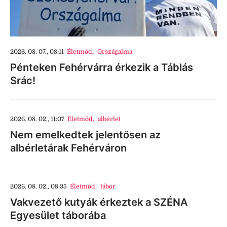
2026. 08. 07., 08:11
Életmód
,
Országalma
Pénteken Fehérvárra érkezik a Táblás
Srác!
2026. 08. 02., 11:07
Életmód
,
albérlet
Nem emelkedtek jelentősen az
albérletárak Fehérváron
2026. 08. 02., 08:35
Életmód
,
tábor
Vakvezető kutyák érkeztek a SZÉNA
Egyesület táborába