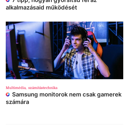
7 tipp, hogyan gyorsítsd fel az
alkalmazásaid működését
Multimédia
,
számítástechnika
Samsung monitorok nem csak gamerek
számára