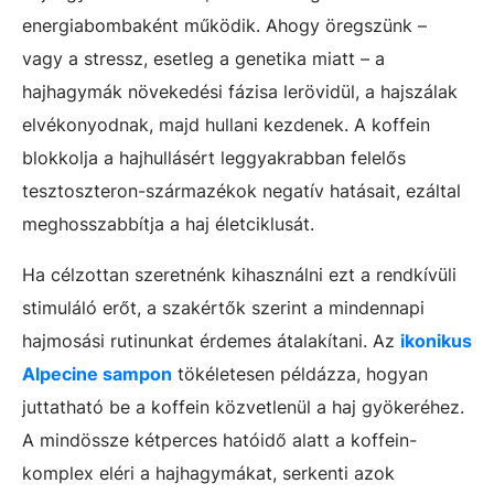
energiabombaként működik. Ahogy öregszünk –
vagy a stressz, esetleg a genetika miatt – a
hajhagymák növekedési fázisa lerövidül, a hajszálak
elvékonyodnak, majd hullani kezdenek. A koffein
blokkolja a hajhullásért leggyakrabban felelős
tesztoszteron-származékok negatív hatásait, ezáltal
meghosszabbítja a haj életciklusát.
Ha célzottan szeretnénk kihasználni ezt a rendkívüli
stimuláló erőt, a szakértők szerint a mindennapi
hajmosási rutinunkat érdemes átalakítani. Az
ikonikus
Alpecine sampon
tökéletesen példázza, hogyan
juttatható be a koffein közvetlenül a haj gyökeréhez.
A mindössze kétperces hatóidő alatt a koffein-
komplex eléri a hajhagymákat, serkenti azok