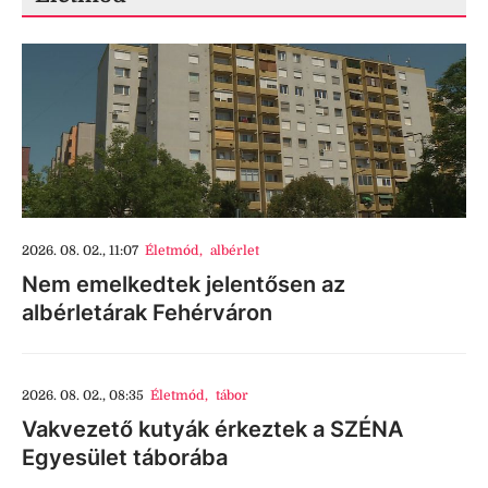
2026. 08. 02., 11:07
Életmód
,
albérlet
Nem emelkedtek jelentősen az
albérletárak Fehérváron
2026. 08. 02., 08:35
Életmód
,
tábor
Vakvezető kutyák érkeztek a SZÉNA
Egyesület táborába