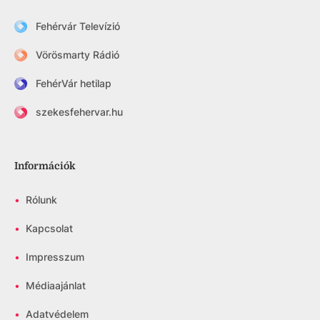
Fehérvár Televízió
Vörösmarty Rádió
FehérVár hetilap
szekesfehervar.hu
Információk
•
Rólunk
•
Kapcsolat
•
Impresszum
•
Médiaajánlat
•
Adatvédelem