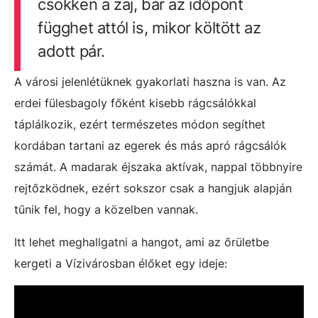
csökken a zaj, bár az időpont
függhet attól is, mikor költött az
adott pár.
A városi jelenlétüknek gyakorlati haszna is van. Az
erdei fülesbagoly főként kisebb rágcsálókkal
táplálkozik, ezért természetes módon segíthet
kordában tartani az egerek és más apró rágcsálók
számát. A madarak éjszaka aktívak, nappal többnyire
rejtőzködnek, ezért sokszor csak a hangjuk alapján
tűnik fel, hogy a közelben vannak.
Itt lehet meghallgatni a hangot, ami az őrületbe
kergeti a Vízivárosban élőket egy ideje: