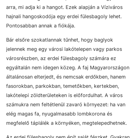
arra, mi adja ki a hangot. Ezek alapján a Víziváros
hajnali hangoskodója egy erdei fülesbagoly lehet.
Pontosabban annak a fiókája.
Bár elsőre szokatlannak tűnhet, hogy baglyok
jelennek meg egy városi lakótelepen vagy parkos
városrészben, az erdei fülesbagoly számára ez
egyáltalán nem idegen közeg. A faj Magyarországon
általánosan elterjedt, és nemcsak erdőkben, hanem
fasorokban, parkokban, temetőkben, kertekben,
lakótelepi zöldterületeken is előfordulhat. A város
számukra nem feltétlenül zavaró környezet: ha van
elég magas fa, nyugalmasabb lombkorona és
megfelelő táplálék a környéken, megtelepedhetnek.
Az erdei fülesbagoly nem épít saját fészket. Gyakran