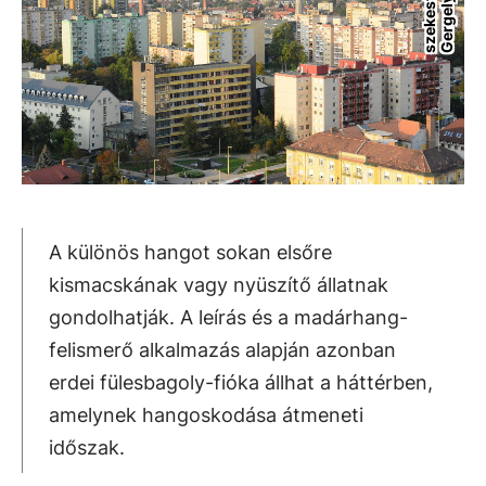
f
y
A különös hangot sokan elsőre
kismacskának vagy nyüszítő állatnak
gondolhatják. A leírás és a madárhang-
felismerő alkalmazás alapján azonban
erdei fülesbagoly-fióka állhat a háttérben,
amelynek hangoskodása átmeneti
időszak.