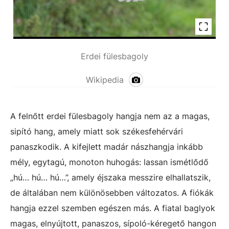
Erdei fülesbagoly
Wikipedia
A felnőtt erdei fülesbagoly hangja nem az a magas,
sipító hang, amely miatt sok székesfehérvári
panaszkodik. A kifejlett madár nászhangja inkább
mély, egytagú, monoton huhogás: lassan ismétlődő
„hú… hú… hú…”, amely éjszaka messzire elhallatszik,
de általában nem különösebben változatos. A fiókák
hangja ezzel szemben egészen más. A fiatal baglyok
magas, elnyújtott, panaszos, sípoló-kéregető hangon