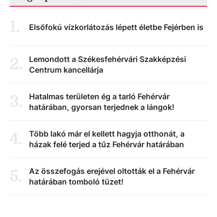
1
.
Elsőfokú vízkorlátozás lépett életbe Fejérben is
Lemondott a Székesfehérvári Szakképzési
2
.
Centrum kancellárja
Hatalmas területen ég a tarló Fehérvár
3
.
határában, gyorsan terjednek a lángok!
Több lakó már el kellett hagyja otthonát, a
4
.
házak felé terjed a tűz Fehérvár határában
Az összefogás erejével oltották el a Fehérvár
5
.
határában tomboló tüzet!