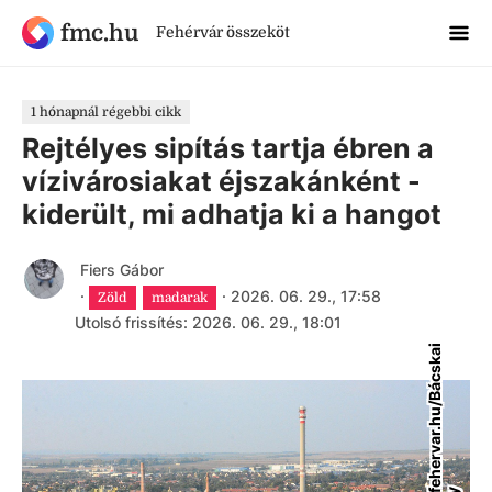
fmc.hu
Fehérvár összeköt
1 hónapnál régebbi cikk
Rejtélyes sipítás tartja ébren a
vízivárosiakat éjszakánként -
kiderült, mi adhatja ki a hangot
Fiers Gábor
·
·
2026. 06. 29., 17:58
Zöld
madarak
Utolsó frissítés: 2026. 06. 29., 18:01
s
z
e
k
e
s
e
h
e
r
v
a
r
.
h
u
/
B
á
c
s
k
a
i
G
e
r
g
e
l