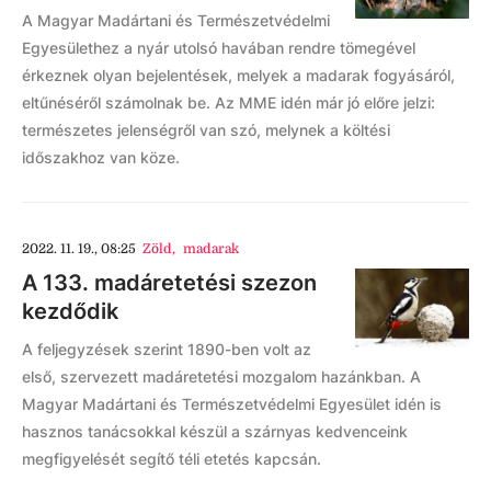
A Magyar Madártani és Természetvédelmi
Egyesülethez a nyár utolsó havában rendre tömegével
érkeznek olyan bejelentések, melyek a madarak fogyásáról,
eltűnéséről számolnak be. Az MME idén már jó előre jelzi:
természetes jelenségről van szó, melynek a költési
időszakhoz van köze.
2022. 11. 19., 08:25
Zöld
,
madarak
A 133. madáretetési szezon
kezdődik
A feljegyzések szerint 1890-ben volt az
első, szervezett madáretetési mozgalom hazánkban. A
Magyar Madártani és Természetvédelmi Egyesület idén is
hasznos tanácsokkal készül a szárnyas kedvenceink
megfigyelését segítő téli etetés kapcsán.