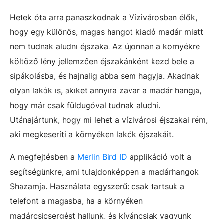
Hetek óta arra panaszkodnak a Vízivárosban élők,
hogy egy különös, magas hangot kiadó madár miatt
nem tudnak aludni éjszaka. Az újonnan a környékre
költöző lény jellemzően éjszakánként kezd bele a
sipákolásba, és hajnalig abba sem hagyja. Akadnak
olyan lakók is, akiket annyira zavar a madár hangja,
hogy már csak füldugóval tudnak aludni.
Utánajártunk, hogy mi lehet a vízivárosi éjszakai rém,
aki megkeseríti a környéken lakók éjszakáit.
A megfejtésben a
Merlin Bird ID
applikáció volt a
segítségünkre, ami tulajdonképpen a madárhangok
Shazamja. Használata egyszerű: csak tartsuk a
telefont a magasba, ha a környéken
madárcsicsergést hallunk, és kíváncsiak vagyunk