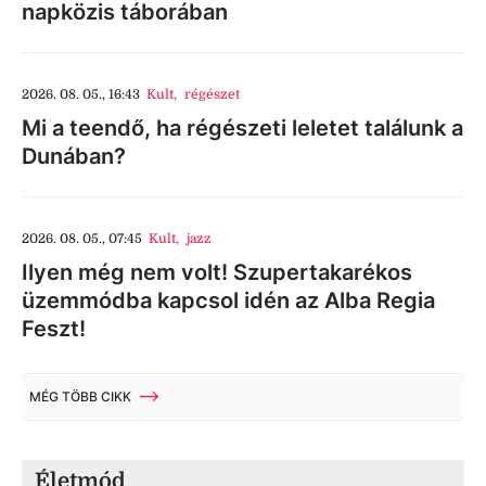
napközis táborában
2026. 08. 05., 16:43
Kult
,
régészet
Mi a teendő, ha régészeti leletet találunk a
Dunában?
2026. 08. 05., 07:45
Kult
,
jazz
Ilyen még nem volt! Szupertakarékos
üzemmódba kapcsol idén az Alba Regia
Feszt!
MÉG TÖBB CIKK
Életmód