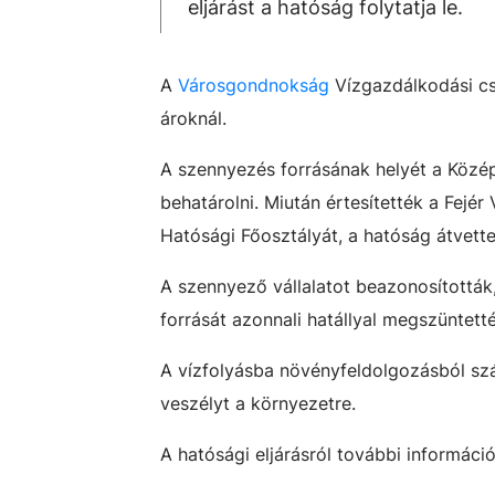
eljárást a hatóság folytatja le.
A
Városgondnokság
Vízgazdálkodási cs
ároknál.
A szennyezés forrásának helyét a Közé
behatárolni. Miután értesítették a Fejé
Hatósági Főosztályát, a hatóság átvette
A szennyező vállalatot beazonosították,
forrását azonnali hatállyal megszüntetté
A vízfolyásba növényfeldolgozásból szá
veszélyt a környezetre.
A hatósági eljárásról további információ