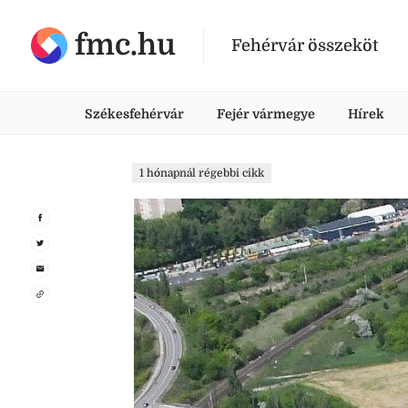
fmc.hu
Fehérvár összeköt
Székesfehérvár
Fejér vármegye
Hírek
1 hónapnál régebbi cikk