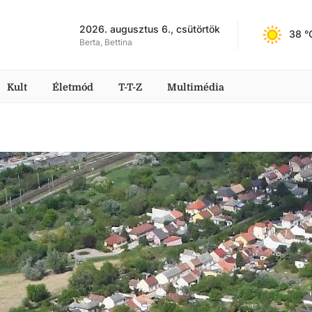
2026. augusztus 6., csütörtök
38
 °
Berta, Bettina
Kult
Életmód
T-T-Z
Multimédia