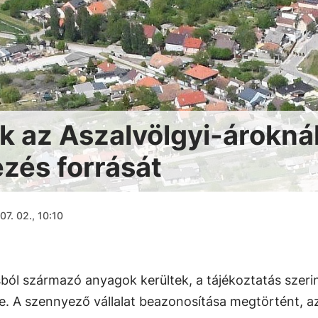
k az Aszalvölgyi-árokná
ezés forrását
07. 02., 10:10
ból származó anyagok kerültek, a tájékoztatás szeri
re. A szennyező vállalat beazonosítása megtörtént, a