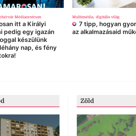
ehérvár Médiacentrum
Multimédia
,
digitális világ
san itt a Királyi
7 tipp, hogyan gyor
i pedig egy igazán
az alkalmazásaid mű
loggal készülünk
Néhány nap, és fény
tokra!
ód
Zöld