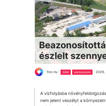
Beazonosítottá
észlelt szenny
fmc.hu
·
·
2026. 
Zöld
szennyezés
A vízfolyásba növényfeldolgozás
nem jelent veszélyt a környezet