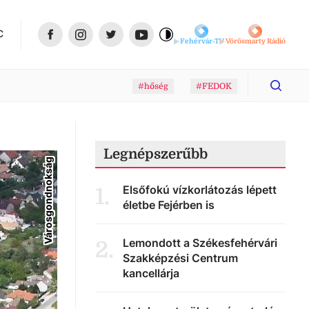
C
Fehérvár-TV
Vörösmarty Rádió
#hőség
#FEDOK
Legnépszerűbb
Városgondnokság
Elsőfokú vízkorlátozás lépett
1
.
életbe Fejérben is
Lemondott a Székesfehérvári
2
.
Szakképzési Centrum
kancellárja