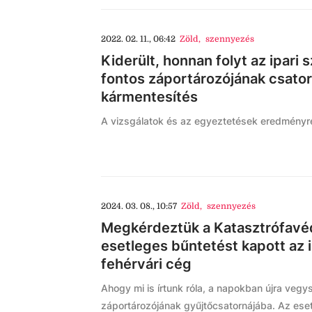
2022. 02. 11., 06:42
Zöld
,
szennyezés
Kiderült, honnan folyt az ipari
fontos záportározójának csator
kármentesítés
A vizsgálatok és az egyeztetések eredményr
2024. 03. 08., 10:57
Zöld
,
szennyezés
Megkérdeztük a Katasztrófavéd
esetleges bűntetést kapott az 
fehérvári cég
Ahogy mi is írtunk róla, a napokban újra vegy
záportározójának gyűjtőcsatornájába. Az ese