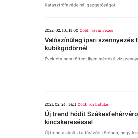
Katasztrófavédelmi Igazgatóságot.
2022. 02. 10., 15:00
Zöld
,
szennyezés
Valószínűleg ipari szennyezés 
kubikgödörnél
Évek óta nem történt ilyen mértékű vízszenn
2021. 02. 24., 14:11
Zöld
,
kirándulás
Új trend hódít Székesfehérváro
kincskereséssel
Új trend alakult ki a túrázók körében, hogy ki