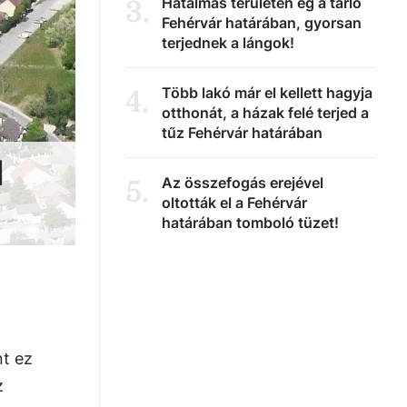
Hatalmas területen ég a tarló
3
.
Fehérvár határában, gyorsan
terjednek a lángok!
Több lakó már el kellett hagyja
4
.
otthonát, a házak felé terjed a
tűz Fehérvár határában
l
Az összefogás erejével
5
.
oltották el a Fehérvár
határában tomboló tüzet!
nt ez
z