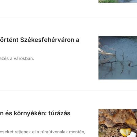
történt Székesfehérváron a
yezés a városban.
n és környékén: túrázás
ncseket rejtenek el a túraútvonalak mentén,