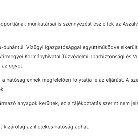
oportjának munkatársai is szennyezést észleltek az Aszalv
p-dunántúli Vízügyi Igazgatósággal együttműködve sikerült
r Vármegyei Kormányhivatal Tűzvédelmi, Iparbiztonsági és V
 az ügyet.
 a hatóság ennek megfelelően folytatja le az eljárást. A s
k.
rmazó anyagok kerültek, ez a tájékoztatás szerint nem jel
t kizárólag az illetékes hatóság adhat.