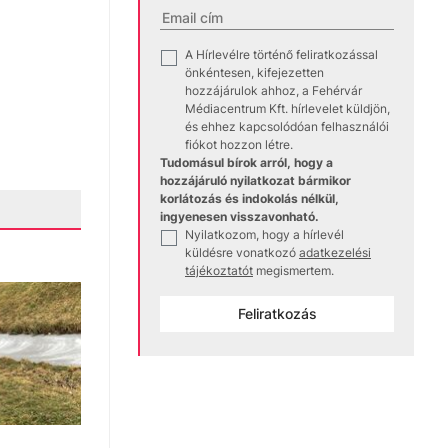
A Hírlevélre történő feliratkozással
✓
önkéntesen, kifejezetten
hozzájárulok ahhoz, a Fehérvár
Médiacentrum Kft. hírlevelet küldjön,
és ehhez kapcsolódóan felhasználói
fiókot hozzon létre.
Tudomásul bírok arról, hogy a
hozzájáruló nyilatkozat bármikor
korlátozás és indokolás nélkül,
ingyenesen visszavonható.
Nyilatkozom, hogy a hírlevél
✓
küldésre vonatkozó
adatkezelési
tájékoztatót
megismertem.
Feliratkozás