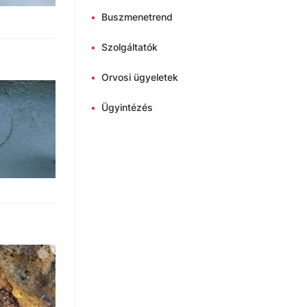
•
Buszmenetrend
•
Szolgáltatók
•
Orvosi ügyeletek
•
Ügyintézés