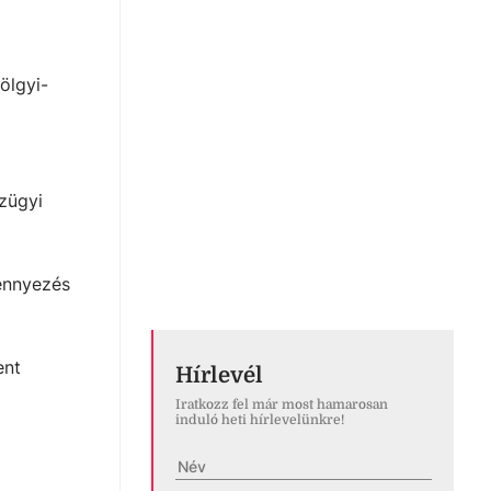
ölgyi-
ízügyi
zennyezés
ent
Hírlevél
Iratkozz fel már most hamarosan
induló heti hírlevelünkre!