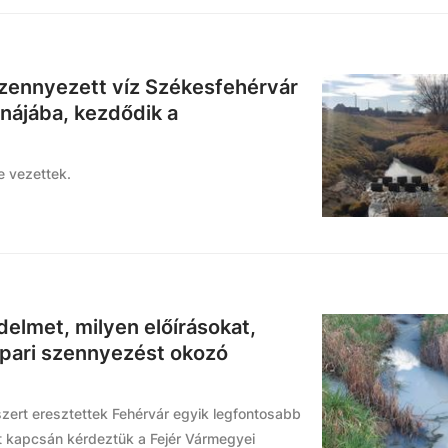
 szennyezett víz Székesfehérvár
nájába, kezdődik a
e vezettek.
elmet, milyen előírásokat,
ipari szennyezést okozó
szert eresztettek Fehérvár egyik legfontosabb
t kapcsán kérdeztük a Fejér Vármegyei