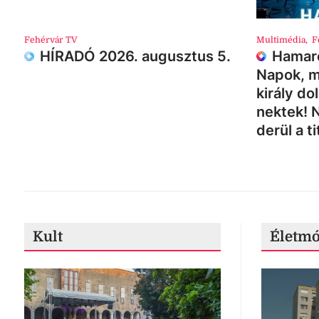
Fehérvár TV
Multimédia
,
F
HÍRADÓ 2026. augusztus 5.
Hamaro
Napok, m
király do
nektek! 
derül a ti
Kult
Életm