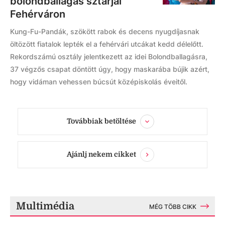
bolondballagás sztárjai
Fehérváron
Kung-Fu-Pandák, szökött rabok és decens nyugdíjasnak
öltözött fiatalok lepték el a fehérvári utcákat kedd délelőtt.
Rekordszámú osztály jelentkezett az idei Bolondballagásra,
37 végzős csapat döntött úgy, hogy maskarába bújik azért,
hogy vidáman vehessen búcsút középiskolás éveitől.
Továbbiak betöltése
Ajánlj nekem cikket
Multimédia
MÉG TÖBB CIKK