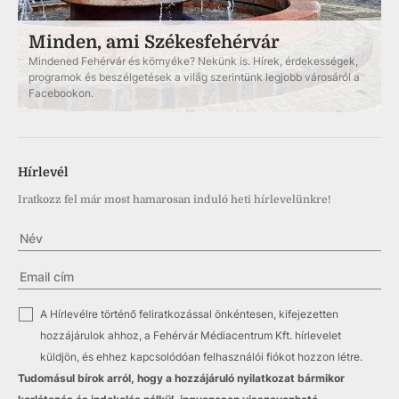
Minden, ami Székesfehérvár
Mindened Fehérvár és környéke? Nekünk is. Hírek, érdekességek,
programok és beszélgetések a világ szerintünk legjobb városáról a
Facebookon.
Hírlevél
Iratkozz fel már most hamarosan induló heti hírlevelünkre!
✓
A Hírlevélre történő feliratkozással önkéntesen, kifejezetten
hozzájárulok ahhoz, a Fehérvár Médiacentrum Kft. hírlevelet
küldjön, és ehhez kapcsolódóan felhasználói fiókot hozzon létre.
Tudomásul bírok arról, hogy a hozzájáruló nyilatkozat bármikor