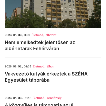
2026. 08. 02., 11:07
Életmód
,
albérlet
Nem emelkedtek jelentősen az
albérletárak Fehérváron
2026. 08. 02., 08:35
Életmód
,
tábor
Vakvezető kutyák érkeztek a SZÉNA
Egyesület táborába
2026. 08. 02., 06:46
Életmód
,
rendőrség
A közgyűlés is támogatja az új