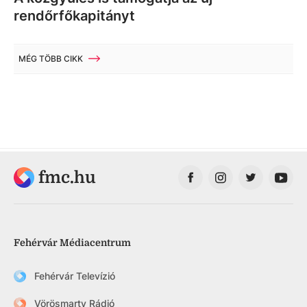
rendőrfőkapitányt
MÉG TÖBB CIKK
fmc.hu
Fehérvár Médiacentrum
Fehérvár Televízió
Vörösmarty Rádió