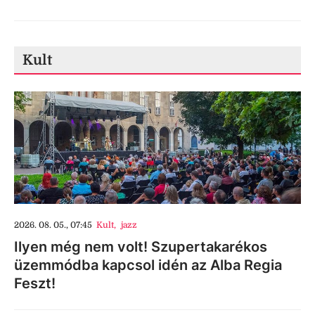
Kult
2026. 08. 05., 07:45
Kult
,
jazz
Ilyen még nem volt! Szupertakarékos
üzemmódba kapcsol idén az Alba Regia
Feszt!