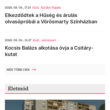
2026. 08. 04., 17:14
Kult
,
Királyi Napok
Elkezdődtek a Hűség és árulás
olvasópróbái a Vörösmarty Színházban
2026. 08. 04., 15:47
Kult
,
művészet
Kocsis Balázs alkotása óvja a Csitáry-
kutat
MÉG TÖBB CIKK
Életmód