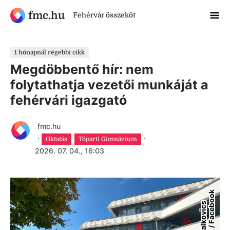
fmc.hu
Fehérvár összeköt
1 hónapnál régebbi cikk
Megdöbbentő hír: nem
folytathatja vezetői munkáját a
fehérvári igazgató
fmc.hu
·
·
Oktatás
Tóparti Gimnázium
2026. 07. 04., 16:03
k
C
s
e
r
-
P
a
l
k
o
v
i
c
s
A
n
d
r
á
s
/
F
a
c
e
b
o
o