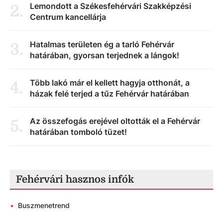
Lemondott a Székesfehérvári Szakképzési
2
.
Centrum kancellárja
Hatalmas területen ég a tarló Fehérvár
3
.
határában, gyorsan terjednek a lángok!
Több lakó már el kellett hagyja otthonát, a
4
.
házak felé terjed a tűz Fehérvár határában
Az összefogás erejével oltották el a Fehérvár
5
.
határában tomboló tüzet!
Fehérvári hasznos infók
•
Buszmenetrend