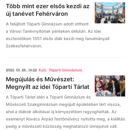
Több mint ezer elsős kezdi az
új tanévet Fehérváron
A felújított Tóparti Gimnázium adott otthont
a Városi Tanévnyitónak pénteken délután. Az idei
esztendőben 1051 elsős diák kezdi meg tanulmányait
Székesfehérváron.
2025. 01. 28., 14:22
Kult
,
Tóparti Gimnázium
Megújulás és Művészet:
Megnyílt az idei Tóparti Tárlat
A Tóparti Tárlat idén a Tóparti Gimnázium és
Művészeti Szakgimnázium megújult épületében tért vissza,
ahol a diákok alkotásai új környezetben ragyoghattak. Az
eseményt Kovács Árpád festőművész nyitotta meg, a kiállítás
pedig a művészeti közösség meghatározó ünnepévé vált.