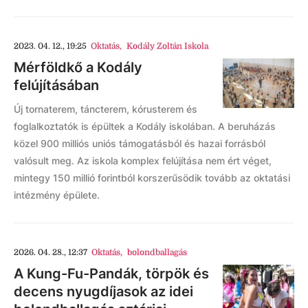
2023. 04. 12., 19:25
Oktatás
,
Kodály Zoltán Iskola
Mérföldkő a Kodály
felújításában
Új tornaterem, táncterem, kórusterem és
foglalkoztatók is épültek a Kodály iskolában. A beruházás
közel 900 milliós uniós támogatásból és hazai forrásból
valósult meg. Az iskola komplex felújítása nem ért véget,
mintegy 150 millió forintból korszerűsödik tovább az oktatási
intézmény épülete.
2026. 04. 28., 12:37
Oktatás
,
bolondballagás
A Kung-Fu-Pandák, törpök és
decens nyugdíjasok az idei