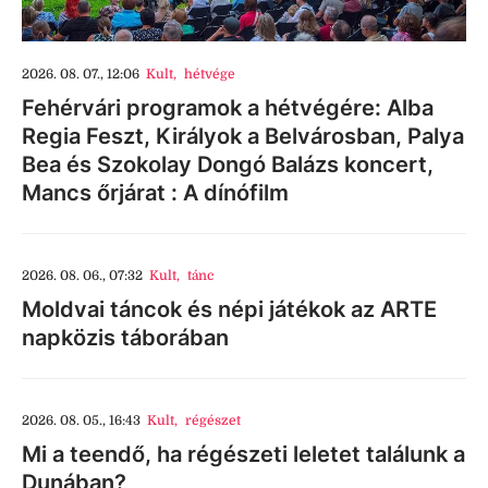
2026. 08. 07., 12:06
Kult
,
hétvége
Fehérvári programok a hétvégére: Alba
Regia Feszt, Királyok a Belvárosban, Palya
Bea és Szokolay Dongó Balázs koncert,
Mancs őrjárat : A dínófilm
2026. 08. 06., 07:32
Kult
,
tánc
Moldvai táncok és népi játékok az ARTE
napközis táborában
2026. 08. 05., 16:43
Kult
,
régészet
Mi a teendő, ha régészeti leletet találunk a
Dunában?