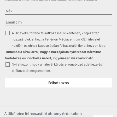
✓
A Hírlevélre történő feliratkozással önkéntesen, kifejezetten
hozzájárulok ahhoz, a Fehérvár Médiacentrum Kft. hírlevelet
küldjön, és ehhez kapcsolódóan felhasználói fiókot hozzon létre.
Tudomásul bírok arról, hogy a hozzájáruló nyilatkozat bármikor
korlátozás és indokolás nélkül, ingyenesen visszavonható.
✓
Nyilatkozom, hogy a hírlevél küldésre vonatkozó
adatkezelési
tájékoztatót
megismertem.
Feliratkozás
A tökéletes felhasználói élmény érdekében