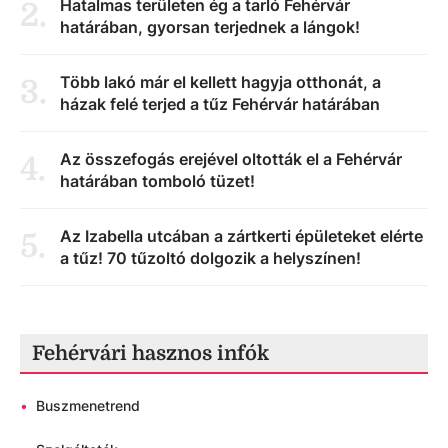
Hatalmas területen ég a tarló Fehérvár
2
.
határában, gyorsan terjednek a lángok!
Több lakó már el kellett hagyja otthonát, a
3
.
házak felé terjed a tűz Fehérvár határában
Az összefogás erejével oltották el a Fehérvár
4
.
határában tomboló tüzet!
Az Izabella utcában a zártkerti épületeket elérte
5
.
a tűz! 70 tűzoltó dolgozik a helyszínen!
Fehérvári hasznos infók
•
Buszmenetrend