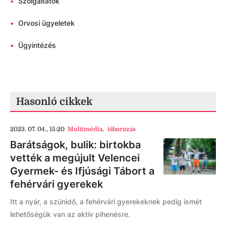
•
Szolgáltatók
•
Orvosi ügyeletek
•
Ügyintézés
Hasonló cikkek
2023. 07. 04., 15:20
Multimédia
,
táborozás
Barátságok, bulik: birtokba
vették a megújult Velencei
Gyermek- és Ifjúsági Tábort a
fehérvári gyerekek
Itt a nyár, a szünidő, a fehérvári gyerekeknek pedig ismét
lehetőségük van az aktív pihenésre.