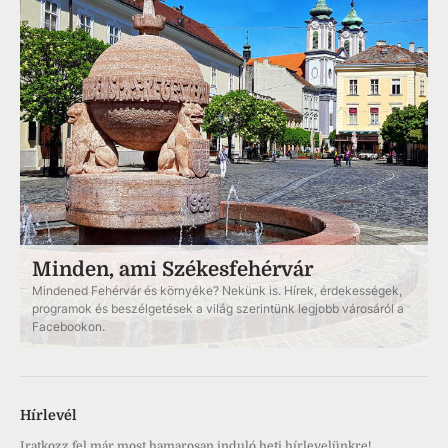
Minden, ami Székesfehérvár
Mindened Fehérvár és környéke? Nekünk is. Hírek, érdekességek,
programok és beszélgetések a világ szerintünk legjobb városáról a
Facebookon.
Hírlevél
Iratkozz fel már most hamarosan induló heti hírlevelünkre!