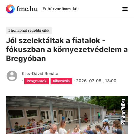
fmc.hu
Fehérvár összeköt
1 hónapnál régebbi cikk
Jól szelektáltak a fiatalok -
fókuszban a környezetvédelem a
Bregyóban
Kiss-Dávid Renáta
·
·
2026. 07. 08., 13:00
Programok
táborozás
Simon Erika