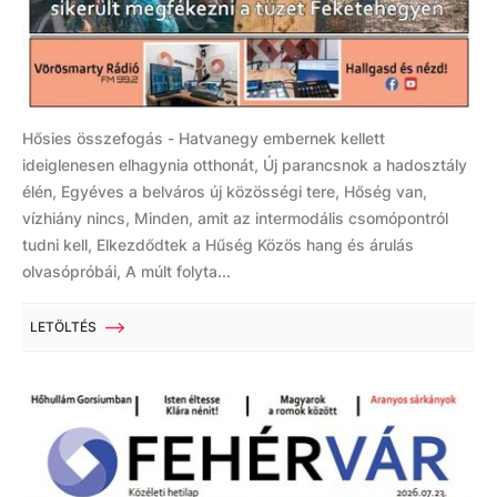
Hősies összefogás - Hatvanegy embernek kellett
ideiglenesen elhagynia otthonát, Új parancsnok a hadosztály
élén, Egyéves a belváros új közösségi tere, Hőség van,
vízhiány nincs, Minden, amit az intermodális csomópontról
tudni kell, Elkezdődtek a Hűség Közös hang és árulás
olvasópróbái, A múlt folyta...
LETÖLTÉS