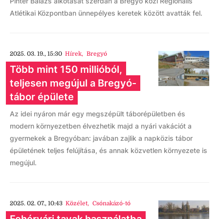
Pintér Balázs alkotását szerdán a Bregyó közi Regionális
Atlétikai Központban ünnepélyes keretek között avatták fel.
2025. 03. 19., 15:30
Hírek
,
Bregyó
Több mint 150 millióból,
teljesen megújul a Bregyó-
tábor épülete
Az idei nyáron már egy megszépült táborépületben és
modern környezetben élvezhetik majd a nyári vakációt a
gyermekek a Bregyóban: javában zajlik a napközis tábor
épületének teljes felújítása, és annak közvetlen környezete is
megújul.
2025. 02. 07., 10:43
Közélet
,
Csónakázó-tó