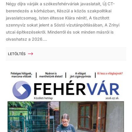
Négy díjra várják a székesfehérváriak javaslatait, Új CT-
berendezés a kórházban, Készül a közös szakpolitikai
javaslatcsomag, Isten éltesse Klára nénit!, A tisztított
szennyvíz sokat jelent a Sóstó vízutánpótlásában, A Zrínyi
utcai építkezésekről. Minderről és sok minden másról is
olvashatsz a 2026....
LETÖLTÉS