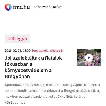
fmc.hu
Fehérvár összeköt
#Bregyó
2026. 07. 08., 13:00
Programok
,
táborozás
Jól szelektáltak a fiatalok -
fókuszban a
környezetvédelem a
Bregyóban
Sportoltak, kreatívkodtak, majd szemetet gyűjtöttek - ezen a
héten második turnusához érkezett a Bregyó napközis tábor,
melyben ezúttal a szelektív hulladékgyűjtés került a
középpontba.