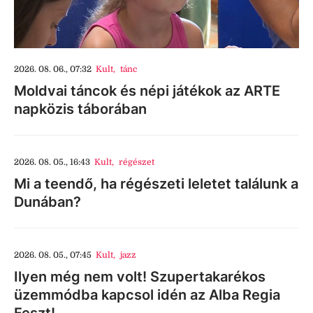
2026. 08. 06., 07:32
Kult
,
tánc
Moldvai táncok és népi játékok az ARTE
napközis táborában
2026. 08. 05., 16:43
Kult
,
régészet
Mi a teendő, ha régészeti leletet találunk a
Dunában?
2026. 08. 05., 07:45
Kult
,
jazz
Ilyen még nem volt! Szupertakarékos
üzemmódba kapcsol idén az Alba Regia