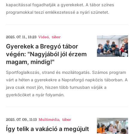
kapacitással fogadhatják a gyerekeket. A tábor színes
programokkal teszi emlékezetessé a nyári szünetet.
2025. 07. 11., 13:23
Videó
,
tábor
Gyerekek a Bregyó tábor
végén: "Nagyjából jól érzem
magam, mindig!"
Sportfoglalkozás, strand és mozilátogatás. Számos program
várt a héten a gyerekekre a Napraforgó napközis táborban. A
java csak most jön, hiszen több turnusban várják a
gyerkőcöket a nyár folyamán.
2025. 07. 09., 11:13
Multimédia
,
tábor
Így telik a vakáció a megújult