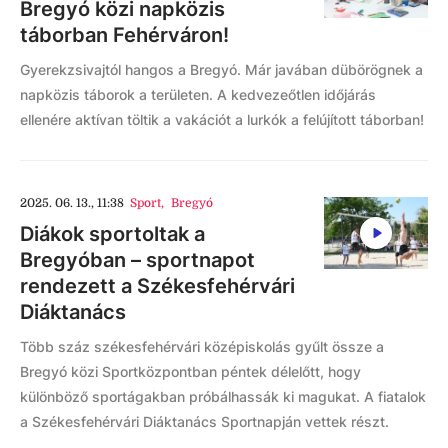
Bregyó közi napközis
táborban Fehérváron!
Gyerekzsivajtól hangos a Bregyó. Már javában dübörögnek a
napközis táborok a területen. A kedvezeőtlen időjárás
ellenére aktívan töltik a vakációt a lurkók a felújított táborban!
2025. 06. 13., 11:38
Sport
,
Bregyó
Diákok sportoltak a
Bregyóban – sportnapot
rendezett a Székesfehérvári
Diáktanács
Több száz székesfehérvári középiskolás gyűlt össze a
Bregyó közi Sportközpontban péntek délelőtt, hogy
különböző sportágakban próbálhassák ki magukat. A fiatalok
a Székesfehérvári Diáktanács Sportnapján vettek részt.