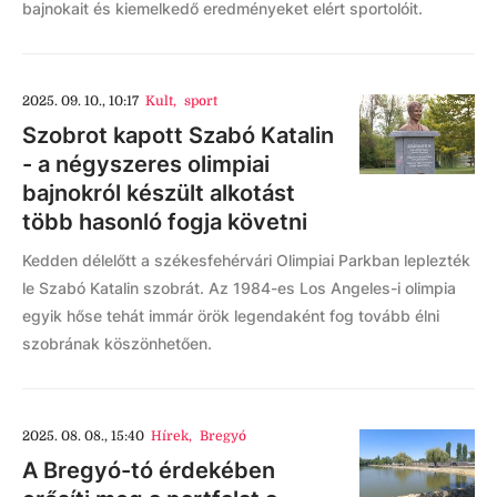
bajnokait és kiemelkedő eredményeket elért sportolóit.
2025. 09. 10., 10:17
Kult
,
sport
Szobrot kapott Szabó Katalin
- a négyszeres olimpiai
bajnokról készült alkotást
több hasonló fogja követni
Kedden délelőtt a székesfehérvári Olimpiai Parkban leplezték
le Szabó Katalin szobrát. Az 1984-es Los Angeles-i olimpia
egyik hőse tehát immár örök legendaként fog tovább élni
szobrának köszönhetően.
2025. 08. 08., 15:40
Hírek
,
Bregyó
A Bregyó-tó érdekében