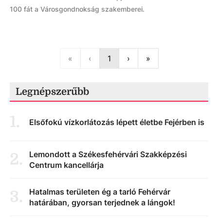
100 fát a Városgondnokság szakemberei.
First
Previous
Next
Last
«
‹
1
›
»
Legnépszerűbb
1
.
Elsőfokú vízkorlátozás lépett életbe Fejérben is
Lemondott a Székesfehérvári Szakképzési
2
.
Centrum kancellárja
Hatalmas területen ég a tarló Fehérvár
3
.
határában, gyorsan terjednek a lángok!