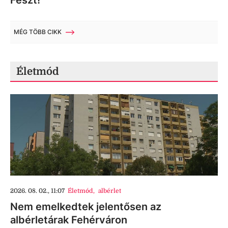
Feszt!
MÉG TÖBB CIKK
Életmód
2026. 08. 02., 11:07
Életmód
,
albérlet
Nem emelkedtek jelentősen az
albérletárak Fehérváron