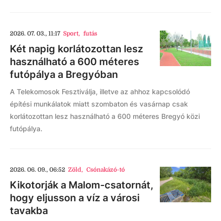
2026. 07. 03., 11:17
Sport
,
futás
Két napig korlátozottan lesz
használható a 600 méteres
futópálya a Bregyóban
A Telekomosok Fesztiválja, illetve az ahhoz kapcsolódó
építési munkálatok miatt szombaton és vasárnap csak
korlátozottan lesz használható a 600 méteres Bregyó közi
futópálya.
2026. 06. 09., 06:52
Zöld
,
Csónakázó-tó
Kikotorják a Malom-csatornát,
hogy eljusson a víz a városi
tavakba