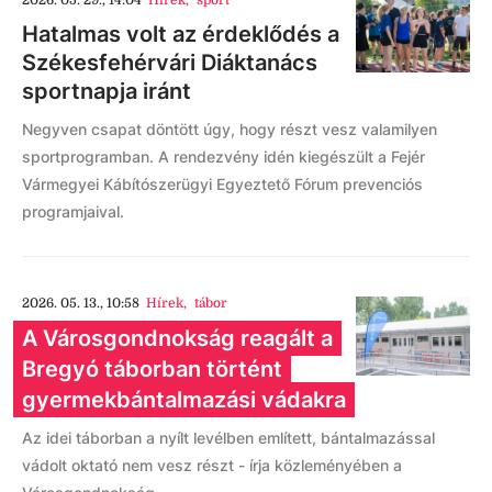
2026. 05. 29., 14:04
Hírek
,
sport
Hatalmas volt az érdeklődés a
Székesfehérvári Diáktanács
sportnapja iránt
Negyven csapat döntött úgy, hogy részt vesz valamilyen
sportprogramban. A rendezvény idén kiegészült a Fejér
Vármegyei Kábítószerügyi Egyeztető Fórum prevenciós
programjaival.
2026. 05. 13., 10:58
Hírek
,
tábor
A Városgondnokság reagált a
Bregyó táborban történt
gyermekbántalmazási vádakra
Az idei táborban a nyílt levélben említett, bántalmazással
vádolt oktató nem vesz részt - írja közleményében a