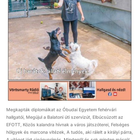
Megkapták diplomáikat az Óbudai Egyetem fehérvári
hallgatói, Megújul a Balatoni úti szervizút, Elbúcsúzott az
EFOTT, Közös kalandra hívnak a város játszóterei, Felséges
hölgyek és marcona vitézek, A tudós, aki rálelt a királyi párra,
A világot járt cigányprímás. Minderről és sok minden másról