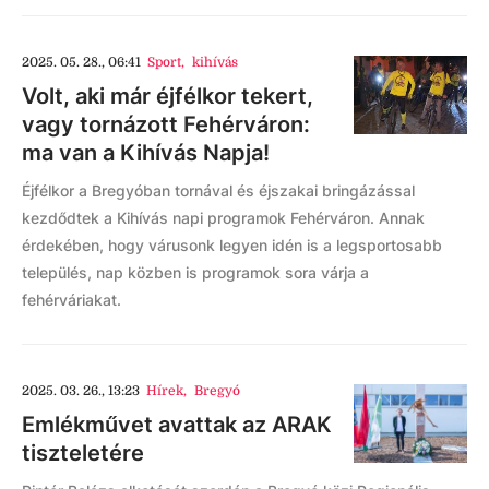
2025. 05. 28., 06:41
Sport
,
kihívás
Volt, aki már éjfélkor tekert,
vagy tornázott Fehérváron:
ma van a Kihívás Napja!
Éjfélkor a Bregyóban tornával és éjszakai bringázással
kezdődtek a Kihívás napi programok Fehérváron. Annak
érdekében, hogy várusonk legyen idén is a legsportosabb
település, nap közben is programok sora várja a
fehérváriakat.
2025. 03. 26., 13:23
Hírek
,
Bregyó
Emlékművet avattak az ARAK
tiszteletére