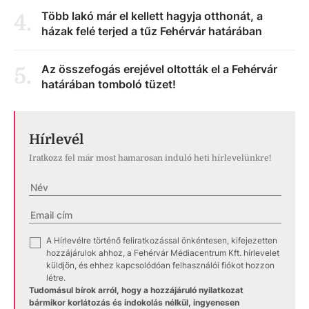
Több lakó már el kellett hagyja otthonát, a
4
.
házak felé terjed a tűz Fehérvár határában
Az összefogás erejével oltották el a Fehérvár
5
.
határában tomboló tüzet!
Hírlevél
Iratkozz fel már most hamarosan induló heti hírlevelünkre!
A Hírlevélre történő feliratkozással önkéntesen, kifejezetten
✓
hozzájárulok ahhoz, a Fehérvár Médiacentrum Kft. hírlevelet
küldjön, és ehhez kapcsolódóan felhasználói fiókot hozzon
létre.
Tudomásul bírok arról, hogy a hozzájáruló nyilatkozat
bármikor korlátozás és indokolás nélkül, ingyenesen