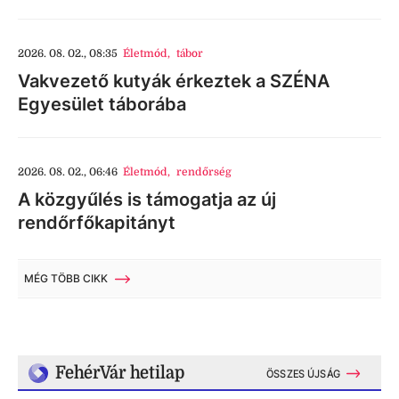
2026. 08. 02., 08:35
Életmód
,
tábor
Vakvezető kutyák érkeztek a SZÉNA
Egyesület táborába
2026. 08. 02., 06:46
Életmód
,
rendőrség
A közgyűlés is támogatja az új
rendőrfőkapitányt
MÉG TÖBB CIKK
FehérVár hetilap
ÖSSZES ÚJSÁG