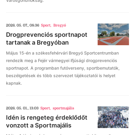
Városgondnokság.
2026. 05. 07., 08:36
Sport
,
Bregyó
Drogprevenciós sportnapot
tartanak a Bregyóban
Május 15-én a székesfehérvári Bregyó Sportcentrumban
rendezik meg a Fejér vármegyei ifjúsági drogprevenciós
sportnapot. A programban futóverseny, sportbemutatók,
beszélgetések és több szervezet tájékoztatói is helyet
kapnak.
2026. 05. 01., 13:03
Sport
,
sportmajális
Idén is rengeteg érdeklődőt
vonzott a Sportmajális