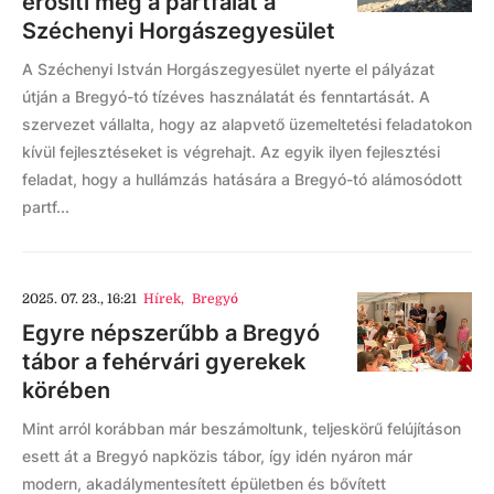
erősíti meg a partfalat a
Széchenyi Horgászegyesület
A Széchenyi István Horgászegyesület nyerte el pályázat
útján a Bregyó-tó tízéves használatát és fenntartását. A
szervezet vállalta, hogy az alapvető üzemeltetési feladatokon
kívül fejlesztéseket is végrehajt. Az egyik ilyen fejlesztési
feladat, hogy a hullámzás hatására a Bregyó-tó alámosódott
partf...
2025. 07. 23., 16:21
Hírek
,
Bregyó
Egyre népszerűbb a Bregyó
tábor a fehérvári gyerekek
körében
Mint arról korábban már beszámoltunk, teljeskörű felújításon
esett át a Bregyó napközis tábor, így idén nyáron már
modern, akadálymentesített épületben és bővített