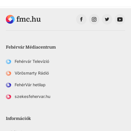
fmc.hu
Fehérvár Médiacentrum
Fehérvár Televízió
Vörösmarty Rádió
FehérVár hetilap
szekesfehervar.hu
Információk