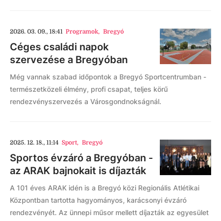
2026. 03. 09., 18:41
Programok
,
Bregyó
Céges családi napok
szervezése a Bregyóban
Még vannak szabad időpontok a Bregyó Sportcentrumban -
természetközeli élmény, profi csapat, teljes körű
rendezvényszervezés a Városgondnokságnál.
2025. 12. 18., 11:14
Sport
,
Bregyó
Sportos évzáró a Bregyóban -
az ARAK bajnokait is díjazták
A 101 éves ARAK idén is a Bregyó közi Regionális Atlétikai
Központban tartotta hagyományos, karácsonyi évzáró
rendezvényét. Az ünnepi műsor mellett díjazták az egyesület