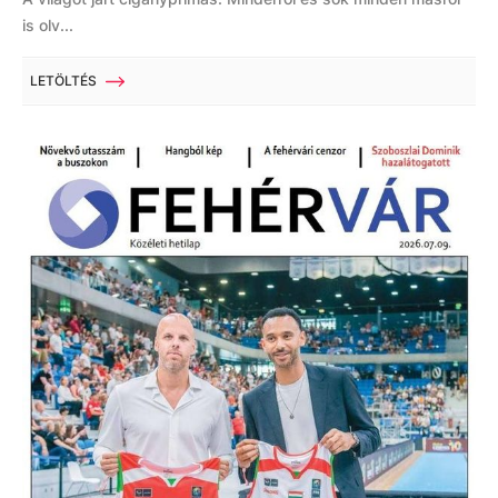
is olv...
LETÖLTÉS