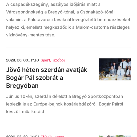
A csapadékszegény, aszályos időjárás miatt a
Városgondnokság a Bregyó-tónál, a Csónakázó-tónál,
valamint a Palotavárosi tavaknál levegőztető berendezéseket
helyez ki, emellett megkezdődik a Malom-csatorna részleges
vízinövény-mentesítése.
2026. 06. 03., 17:10
Sport
,
szobor
Jövő héten szerdán avatják
Bogár Pál szobrát a
Bregyóban
Június 10-én, szerdán délelőtt a Bregyó Sportközpontban
leplezik le az Európa-bajnok kosárlabdázóról, Bogár Pálról
készült műalkotást.