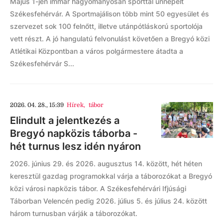
Május 1-jén immár hagyományosan sporttal ünnepelt
Székesfehérvár. A Sportmajálison több mint 50 egyesület és
szervezet sok 100 felnőtt, illetve utánpótláskorú sportolója
vett részt. A jó hangulatú felvonulást követően a Bregyó közi
Atlétikai Központban a város polgármestere átadta a
Székesfehérvár S...
2026. 04. 28., 15:39
Hírek
,
tábor
Elindult a jelentkezés a
Bregyó napközis táborba -
hét turnus lesz idén nyáron
2026. június 29. és 2026. augusztus 14. között, hét héten
keresztül gazdag programokkal várja a táborozókat a Bregyó
közi városi napközis tábor. A Székesfehérvári Ifjúsági
Táborban Velencén pedig 2026. július 5. és július 24. között
három turnusban várják a táborozókat.