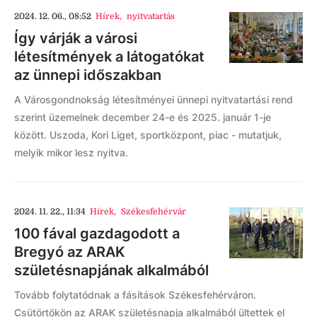
2024. 12. 06., 08:52
Hírek
,
nyitvatartás
Így várják a városi
létesítmények a látogatókat
az ünnepi időszakban
A Városgondnokság létesítményei ünnepi nyitvatartási rend
szerint üzemelnek december 24-e és 2025. január 1-je
között. Uszoda, Kori Liget, sportközpont, piac - mutatjuk,
melyik mikor lesz nyitva.
2024. 11. 22., 11:34
Hírek
,
Székesfehérvár
100 fával gazdagodott a
Bregyó az ARAK
születésnapjának alkalmából
Tovább folytatódnak a fásítások Székesfehérváron.
Csütörtökön az ARAK születésnapja alkalmából ültettek el