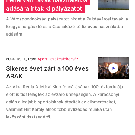
Fehérvári tavak használatba
adására írtak ki pályázatot
A Városgondnokság pályázatot hirdet a Palotavárosi tavak, a
Bregyó horgásztó és a Csónakázó-tó tíz éves használatba
adására.
2024. 12. 17., 17:28
Sport
,
Székesfehérvár
Sikeres évet zárt a 100 éves
ARAK
Az Alba Regia Atlétikai Klub fennállásának 100. évfordulója
előtt is tisztelegtek az évzáró ünnepségen. A karácsonyi
gálán a legjobb sportolóknak átadták az elismeréseket,
valamint Hirt Károly elnök több évtizedes munka után
leköszönt tisztségéről.