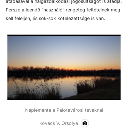
átadásával a halgazdálkodási jogosultságot is átadja.
Persze a leendő "használó" rengeteg feltételnek meg
kell feleljen, és sok-sok kötelezettsége is van.
Naplemente a Palotavárosi tavaknál
Kovács V. Orsolya