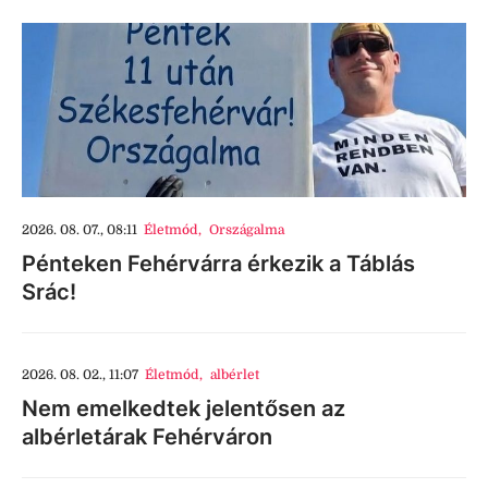
2026. 08. 07., 08:11
Életmód
,
Országalma
Pénteken Fehérvárra érkezik a Táblás
Srác!
2026. 08. 02., 11:07
Életmód
,
albérlet
Nem emelkedtek jelentősen az
albérletárak Fehérváron