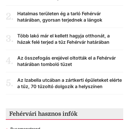
Hatalmas területen ég a tarló Fehérvár
2
.
határában, gyorsan terjednek a lángok
Több lakó már el kellett hagyja otthonát, a
3
.
házak felé terjed a tűz Fehérvár határában
Az összefogás erejével oltották el a Fehérvár
4
.
határában tomboló tüzet
Az Izabella utcában a zártkerti épületeket elérte
5
.
a tűz, 70 tűzoltó dolgozik a helyszínen
Fehérvári hasznos infók
•
Buszmenetrend