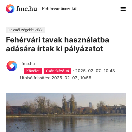
fmc.hu
Fehérvár összeköt
1 évnél régebbi cikk
Fehérvári tavak használatba
adására írtak ki pályázatot
fmc.hu
·
·
2025. 02. 07., 10:43
Közélet
Csónakázó-tó
Utolsó frissítés: 2025. 02. 07., 10:58