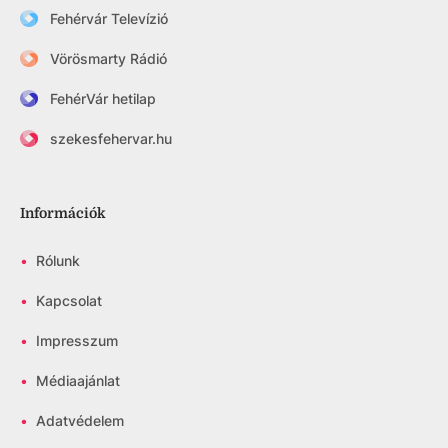
Fehérvár Televízió
Vörösmarty Rádió
FehérVár hetilap
szekesfehervar.hu
Információk
•
Rólunk
•
Kapcsolat
•
Impresszum
•
Médiaajánlat
•
Adatvédelem