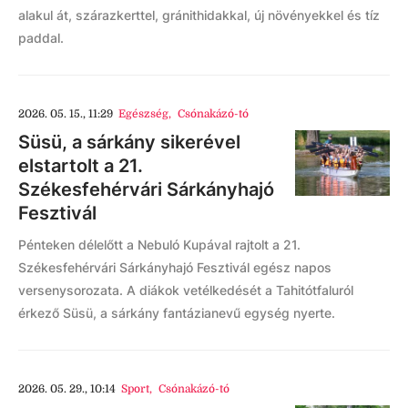
alakul át, szárazkerttel, gránithidakkal, új növényekkel és tíz
paddal.
2026. 05. 15., 11:29
Egészség
,
Csónakázó-tó
Süsü, a sárkány sikerével
elstartolt a 21.
Székesfehérvári Sárkányhajó
Fesztivál
Pénteken délelőtt a Nebuló Kupával rajtolt a 21.
Székesfehérvári Sárkányhajó Fesztivál egész napos
versenysorozata. A diákok vetélkedését a Tahitótfaluról
érkező Süsü, a sárkány fantázianevű egység nyerte.
2026. 05. 29., 10:14
Sport
,
Csónakázó-tó