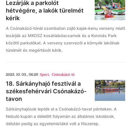
Lezárják a parkolót
hétvégére, a lakók türelmét
kérik
A Csónakázó-tónál szombaton zajló kajak-kenu verseny miatt
lezárják az MKOSZ kosárlabdacsarnok és a Koronás Park
közötti parkolókat. A verseny szervezői a környék lakóinak
türelmét és megértését kérik.
2023. 10. 03., 06:29
Sport
,
Csónakázó-tó
18. Sárkányhajó fesztivál a
székesfehérvári Csónakázó-
tavon
Sárkányhajósok lepték el a Csónakázó-tavat pénteken. A
Nebuló kupán a délelőtt folyamán az általános iskolások,
délután pedig az egyetemistáké volt a főszerep.