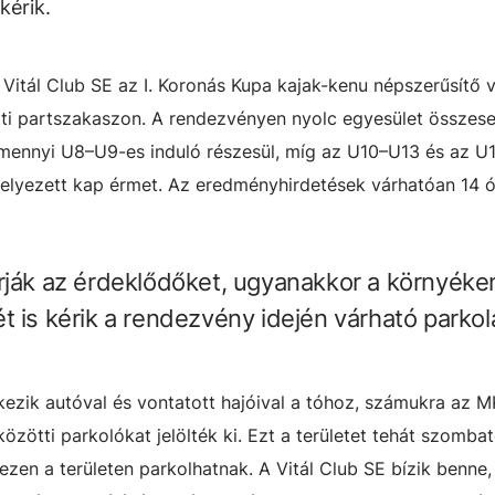
kérik.
itál Club SE az I. Koronás Kupa kajak-kenu népszerűsítő v
tti partszakaszon. A rendezvényen nyolc egyesület összese
lamennyi U8–U9-es induló részesül, míg az U10–U13 és az U
elyezett kap érmet. Az eredményhirdetések várhatóan 14 ó
rják az érdeklődőket, ugyanakkor a környéke
t is kérik a rendezvény idején várható parkol
ezik autóval és vontatott hajóival a tóhoz, számukra az 
zötti parkolókat jelölték ki. Ezt a területet tehát szomba
 ezen a területen parkolhatnak. A Vitál Club SE bízik benne