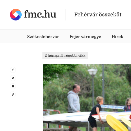
fmc.hu
Fehérvár összeköt
Székesfehérvár
Fejér vármegye
Hírek
2 hónapnál régebbi cikk