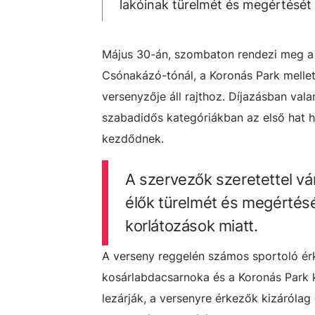
lakóinak türelmét és megértését 
Május 30-án, szombaton rendezi meg a V
Csónakázó-tónál, a Koronás Park melle
versenyzője áll rajthoz. Díjazásban va
szabadidős kategóriákban az első hat h
kezdődnek.
A szervezők szeretettel vá
élők türelmét és megértésé
korlátozások miatt.
A verseny reggelén számos sportoló érk
kosárlabdacsarnoka és a Koronás Park kö
lezárják, a versenyre érkezők kizárólag