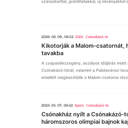
szárazkerttel, gránithidakkal, új növényekkel 
2026. 06. 09., 06:52
Zöld
,
Csónakázó-tó
Kikotorják a Malom-csatornát, h
tavakba
A csapadékszegény, aszályos időjárás miatt
Csónakázó-tónál, valamint a Palotavárosi tav
emellett megkezdődik a Malom-csatorna rész
2024. 05. 07., 06:42
Sport
,
Csónakázó-tó
Csónakház nyílt a Csónakázó-tó
háromszoros olimpiai bajnok ka