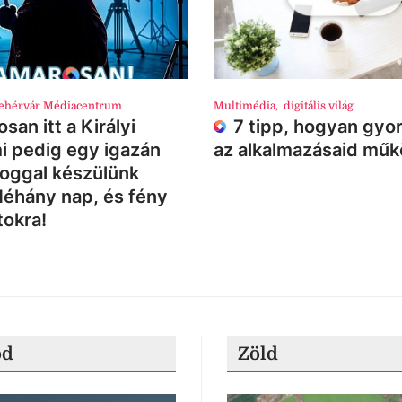
ehérvár Médiacentrum
Multimédia
,
digitális világ
san itt a Királyi
7 tipp, hogyan gyor
i pedig egy igazán
az alkalmazásaid mű
loggal készülünk
Néhány nap, és fény
tokra!
ód
Zöld