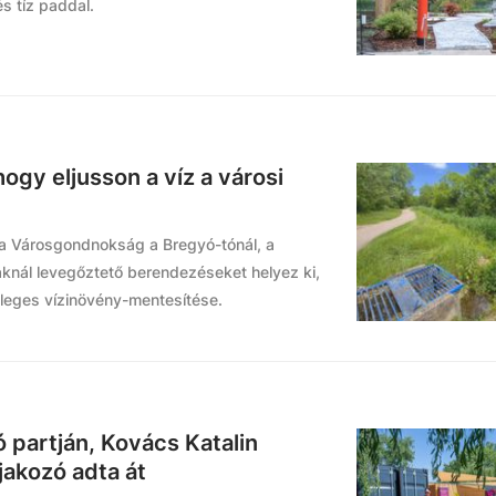
és tíz paddal.
ogy eljusson a víz a városi
 a Városgondnokság a Bregyó-tónál, a
aknál levegőztető berendezéseket helyez ki,
leges vízinövény-mentesítése.
 partján, Kovács Katalin
jakozó adta át