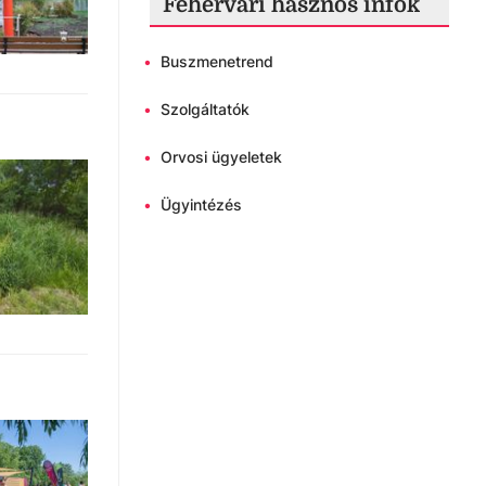
Fehérvári hasznos infók
•
Buszmenetrend
•
Szolgáltatók
•
Orvosi ügyeletek
•
Ügyintézés