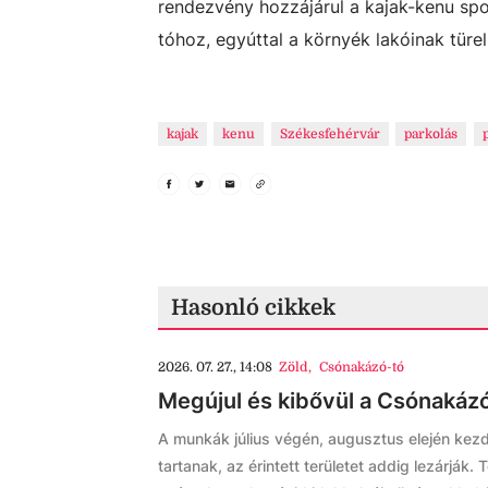
rendezvény hozzájárul a kajak-kenu sp
tóhoz, egyúttal a környék lakóinak türel
kajak
kenu
Székesfehérvár
parkolás
Hasonló cikkek
2026. 07. 27., 14:08
Zöld
,
Csónakázó-tó
Megújul és kibővül a Csónakázó
A munkák július végén, augusztus elején ke
tartanak, az érintett területet addig lezárják