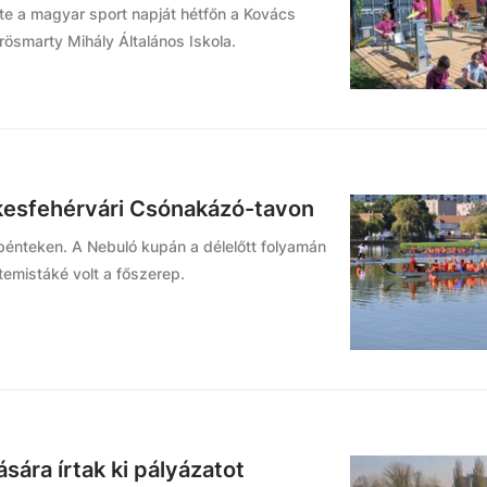
e a magyar sport napját hétfőn a Kovács
rösmarty Mihály Általános Iskola.
ékesfehérvári Csónakázó-tavon
pénteken. A Nebuló kupán a délelőtt folyamán
temistáké volt a főszerep.
sára írtak ki pályázatot