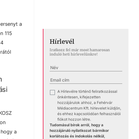
ersenyt a
n 115
Hírlevél
14
Iratkozz fel már most hamarosan
rától
induló heti hírlevelünkre!
n
ási
A Hírlevélre történő feliratkozással
✓
önkéntesen, kifejezetten
hozzájárulok ahhoz, a Fehérvár
Médiacentrum Kft. hírlevelet küldjön,
MKOSZ
és ehhez kapcsolódóan felhasználói
fiókot hozzon létre.
ton
Tudomásul bírok arról, hogy a
hozzájáruló nyilatkozat bármikor
, hogy a
korlátozás és indokolás nélkül,