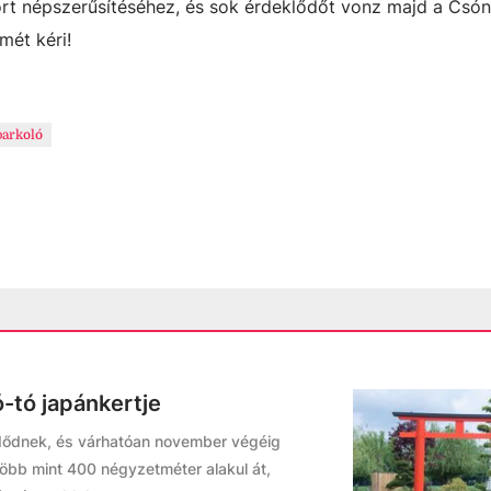
ort népszerűsítéséhez, és sok érdeklődőt vonz majd a Csó
mét kéri!
parkoló
-tó japánkertje
zdődnek, és várhatóan november végéig
. Több mint 400 négyzetméter alakul át,