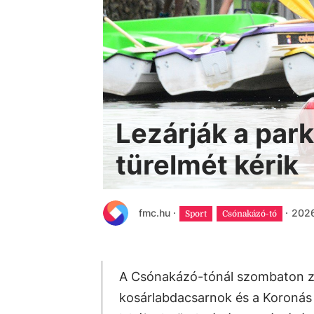
Lezárják a park
türelmét kérik
fmc.hu
·
·
2026
Sport
Csónakázó-tó
A Csónakázó-tónál szombaton za
kosárlabdacsarnok és a Koronás 