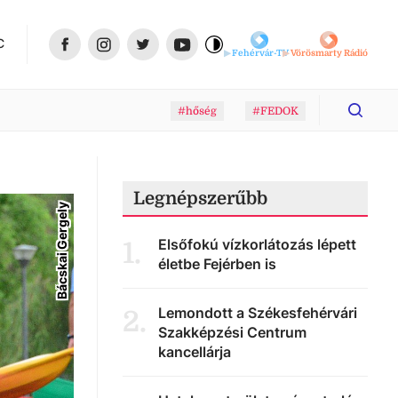
C
Fehérvár-TV
Vörösmarty Rádió
#hőség
#FEDOK
Legnépszerűbb
Bácskai Gergely
Elsőfokú vízkorlátozás lépett
1
.
életbe Fejérben is
Lemondott a Székesfehérvári
2
.
Szakképzési Centrum
kancellárja