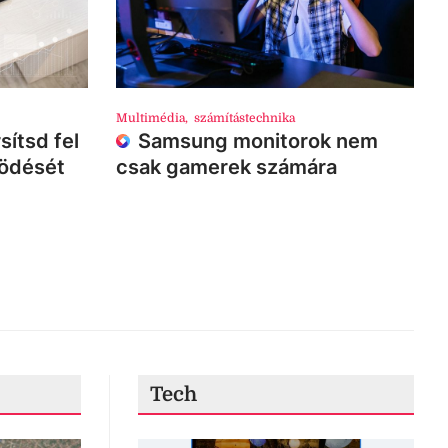
Multimédia
,
számítástechnika
sítsd fel
Samsung monitorok nem
ködését
csak gamerek számára
Tech