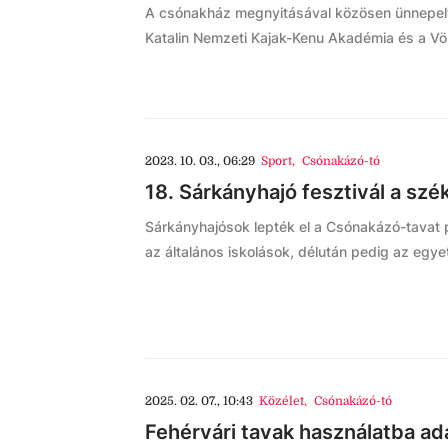
A csónakház megnyitásával közösen ünnepelt
Katalin Nemzeti Kajak-Kenu Akadémia és a Vö
2023. 10. 03., 06:29
Sport
,
Csónakázó-tó
18. Sárkányhajó fesztivál a sz
Sárkányhajósok lepték el a Csónakázó-tavat 
az általános iskolások, délután pedig az egye
2025. 02. 07., 10:43
Közélet
,
Csónakázó-tó
Fehérvári tavak használatba adá