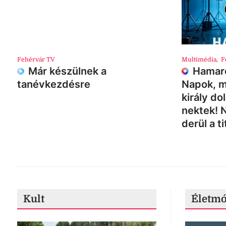
Fehérvár TV
Multimédia
,
F
Már készülnek a
Hamaro
tanévkezdésre
Napok, m
király do
nektek! 
derül a ti
Kult
Életm