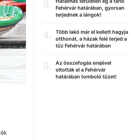
Hatalmas területen ég a tarló
3
.
Fehérvár határában, gyorsan
terjednek a lángok!
Több lakó már el kellett hagyja
4
.
otthonát, a házak felé terjed a
tűz Fehérvár határában
Az összefogás erejével
5
.
oltották el a Fehérvár
határában tomboló tüzet!
yék