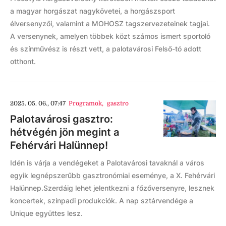
a magyar horgászat nagykövetei, a horgászsport
élversenyzői, valamint a MOHOSZ tagszervezeteinek tagjai.
A versenynek, amelyen többek közt számos ismert sportoló
és színművész is részt vett, a palotavárosi Felső-tó adott
otthont.
2025. 05. 06., 07:47
Programok
,
gasztro
Palotavárosi gasztro:
hétvégén jön megint a
Fehérvári Halünnep!
Idén is várja a vendégeket a Palotavárosi tavaknál a város
egyik legnépszerűbb gasztronómiai eseménye, a X. Fehérvári
Halünnep.Szerdáig lehet jelentkezni a főzőversenyre, lesznek
koncertek, színpadi produkciók. A nap sztárvendége a
Unique együttes lesz.