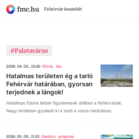
fmc.hu
Fehérvár összeköt
#Palotaváros
2026. 08. 05., 10:26
Hírek
,
tűz
Hatalmas területen ég a tarló
Fehérvár határában, gyorsan
terjednek a lángok!
Hatalmas füstre lettek figyelmesek délben a Fehérváriak.
Nagy területen gyulladt ki a tarló a város határában.
2026. 05. 09., 11:33
Gasztro
,
program