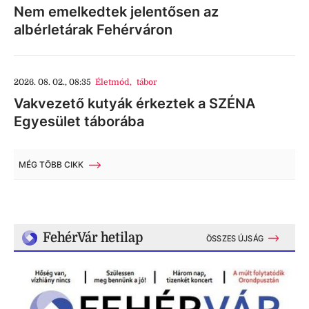
Nem emelkedtek jelentősen az
albérletárak Fehérváron
2026. 08. 02., 08:35
Életmód
,
tábor
Vakvezető kutyák érkeztek a SZÉNA
Egyesület táborába
MÉG TÖBB CIKK
FehérVár hetilap
ÖSSZES ÚJSÁG