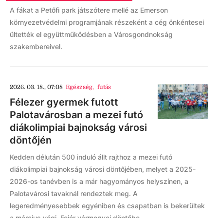
A fákat a Petőfi park játszótere mellé az Emerson
környezetvédelmi programjának részeként a cég önkéntesei
ültették el együttműködésben a Városgondnokság
szakembereivel.
2026. 03. 18., 07:08
Egészség
,
futás
Félezer gyermek futott
Palotavárosban a mezei futó
diákolimpiai bajnokság városi
döntőjén
Kedden délután 500 induló állt rajthoz a mezei futó
diákolimpiai bajnokság városi döntőjében, melyet a 2025-
2026-os tanévben is a már hagyományos helyszínen, a
Palotavárosi tavaknál rendeztek meg. A
legeredményesebbek egyéniben és csapatban is bekerültek
a március végi, Fejér vármegyei döntőbe.