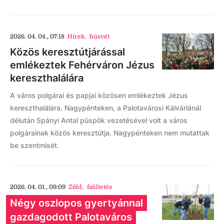
2026. 04. 04., 07:18
Hírek
,
húsvét
Közös keresztútjárással
emlékeztek Fehérváron Jézus
kereszthalálára
A város polgárai és papjai közösen emlékeztek Jézus
kereszthalálára. Nagypénteken, a Palotavárosi Kálváriánál
délután Spányi Antal püspök vezetésével volt a város
polgárainak közös keresztútja. Nagypénteken nem mutattak
be szentmisét.
2026. 04. 01., 09:09
Zöld
,
faültetés
Négy oszlopos gyertyánnal
gazdagodott Palotaváros