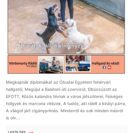
Megkapták diplomáikat az Óbudai Egyetem fehérvári
hallgatói, Megújul a Balatoni úti szervizút, Elbúcsúzott az
EFOTT, Közös kalandra hívnak a város játszóterei, Felséges
hölgyek és marcona vitézek, A tudós, aki rálelt a királyi párra,
A világot járt cigányprímás. Minderről és sok minden másról
is olv...
LETÖLTÉS