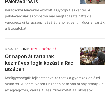
Palotaváros is
Karácsonyi fényekbe öltözött a György Oszkár tér. A
palotavárosiak szombaton már megtapasztalhatták a
városrész új karácsonyi vásárát, ahol adventi műsorral várták
a látogatókat.
2023. 11. 01., 15:18
Hírek
,
szabadidő
Öt napon át tartanak
kézműves foglalkozást a Rác
utcában
Kézügyességük fejlesztésével tölthetik a gyerekek az őszi
szünetet. A Kézművesek Házában öt napon át sajátíthatják el
az agyagozás, varrás, fűzés művészetét az iskolások.