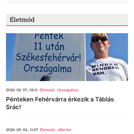
Életmód
2026. 08. 07., 08:11
Életmód
,
Országalma
Pénteken Fehérvárra érkezik a Táblás
Srác!
2026. 08. 02., 11:07
Életmód
,
albérlet