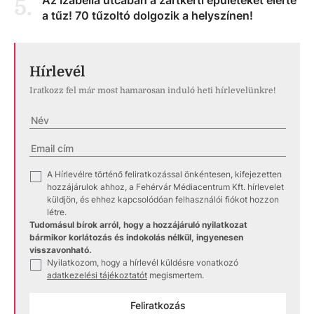
Az Izabella utcában a zártkerti épületeket elérte
5
.
a tűz! 70 tűzoltó dolgozik a helyszínen!
Hírlevél
Iratkozz fel már most hamarosan induló heti hírlevelünkre!
A Hírlevélre történő feliratkozással önkéntesen, kifejezetten
✓
hozzájárulok ahhoz, a Fehérvár Médiacentrum Kft. hírlevelet
küldjön, és ehhez kapcsolódóan felhasználói fiókot hozzon
létre.
Tudomásul bírok arról, hogy a hozzájáruló nyilatkozat
bármikor korlátozás és indokolás nélkül, ingyenesen
visszavonható.
Nyilatkozom, hogy a hírlevél küldésre vonatkozó
✓
adatkezelési tájékoztatót
megismertem.
Feliratkozás