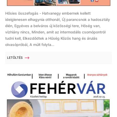
Hősies összefogás - Hatvanegy embernek kellett
ideiglenesen elhagynia otthonát, Új parancsnok a hadosztály
élén, Egyéves a belváros új közösségi tere, Hőség van,
vízhiány nincs, Minden, amit az intermodális csomópontról
tudni kell, Elkezdődtek a Hűség Közös hang és árulás
olvasópróbái, A múlt folyta...
LETÖLTÉS