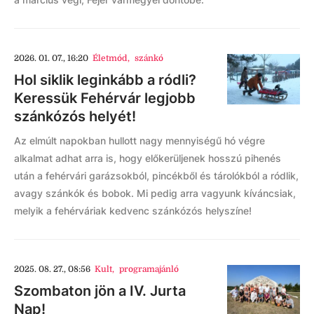
2026. 01. 07., 16:20
Életmód
,
szánkó
Hol siklik leginkább a ródli?
Keressük Fehérvár legjobb
szánkózós helyét!
Az elmúlt napokban hullott nagy mennyiségű hó végre
alkalmat adhat arra is, hogy előkerüljenek hosszú pihenés
után a fehérvári garázsokból, pincékből és tárolókból a ródlik,
avagy szánkók és bobok. Mi pedig arra vagyunk kíváncsiak,
melyik a fehérváriak kedvenc szánkózós helyszíne!
2025. 08. 27., 08:56
Kult
,
programajánló
Szombaton jön a IV. Jurta
Nap!