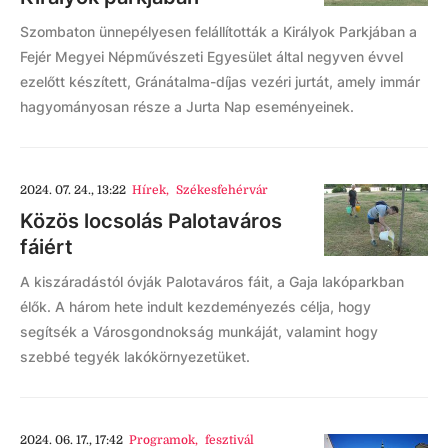
Szombaton ünnepélyesen felállították a Királyok Parkjában a
Fejér Megyei Népművészeti Egyesület által negyven évvel
ezelőtt készített, Gránátalma-díjas vezéri jurtát, amely immár
hagyományosan része a Jurta Nap eseményeinek.
2024. 07. 24., 13:22
Hírek
,
Székesfehérvár
Közös locsolás Palotaváros
fáiért
A kiszáradástól óvják Palotaváros fáit, a Gaja lakóparkban
élők. A három hete indult kezdeményezés célja, hogy
segítsék a Városgondnokság munkáját, valamint hogy
szebbé tegyék lakókörnyezetüket.
2024. 06. 17., 17:42
Programok
,
fesztivál