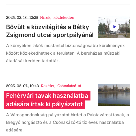
2025. 02. 18., 12:25
Hírek
,
közlekedés
Bővült a közvilágítás a Bátky
Zsigmond utcai sportpályánál
A környéken lakók mostantól biztonságosabb körülmények
között közlekedhetnek a területen. A beruházás műszaki
átadását kedden tartották.
2025. 02. 07., 10:43
Közélet
,
Csónakázó-tó
Fehérvári tavak használatba
adására írtak ki pályázatot
A Városgondnokság pályázatot hirdet a Palotavárosi tavak, a
Bregyó horgásztó és a Csónakázó-tó tíz éves használatba
adására.