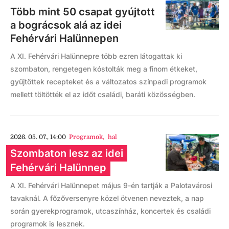
Több mint 50 csapat gyújtott
a bográcsok alá az idei
Fehérvári Halünnepen
A XI. Fehérvári Halünnepre több ezren látogattak ki
szombaton, rengetegen kóstolták meg a finom étkeket,
gyűjtöttek recepteket és a változatos színpadi programok
mellett töltötték el az időt családi, baráti közösségben.
2026. 05. 07., 14:00
Programok
,
hal
Szombaton lesz az idei
Fehérvári Halünnep
A XI. Fehérvári Halünnepet május 9-én tartják a Palotavárosi
tavaknál. A főzőversenyre közel ötvenen neveztek, a nap
során gyerekprogramok, utcaszínház, koncertek és családi
programok is lesznek.