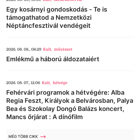
Egy kosárnyi gondoskodás - Te is
támogathatod a Nemzetközi
Néptáncfesztivál vendégeit
2026. 08. 08., 06:29
Kult
,
művészet
Emlékmű a háború áldozataiért
2026. 08. 07., 12:06
Kult
,
hétvége
Fehérvári programok a hétvégére: Alba
Regia Feszt, Királyok a Belvárosban, Palya
Bea és Szokolay Dongó Balázs koncert,
Mancs őrjárat : A dínófilm
MÉG TÖBB CIKK