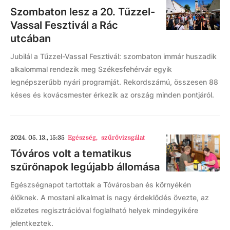
Szombaton lesz a 20. Tűzzel-
Vassal Fesztivál a Rác
utcában
Jubilál a Tűzzel-Vassal Fesztivál: szombaton immár huszadik
alkalommal rendezik meg Székesfehérvár egyik
legnépszerűbb nyári programját. Rekordszámú, összesen 88
késes és kovácsmester érkezik az ország minden pontjáról.
2024. 05. 13., 15:35
Egészség
,
szűrővizsgálat
Tóváros volt a tematikus
szűrőnapok legújabb állomása
Egészségnapot tartottak a Tóvárosban és környékén
élőknek. A mostani alkalmat is nagy érdeklődés övezte, az
előzetes regisztrációval foglalható helyek mindegyikére
jelentkeztek.