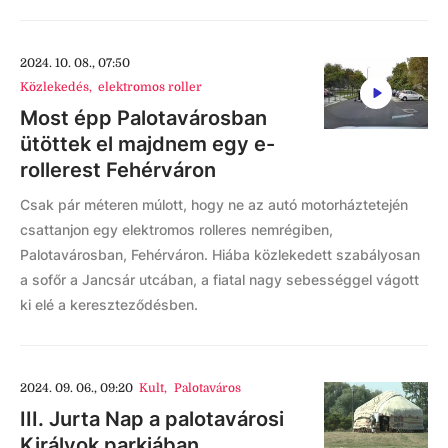
2024. 10. 08., 07:50
Közlekedés
,
elektromos roller
Most épp Palotavárosban
ütöttek el majdnem egy e-
rollerest Fehérváron
Csak pár méteren múlott, hogy ne az autó motorháztetején
csattanjon egy elektromos rolleres nemrégiben,
Palotavárosban, Fehérváron. Hiába közlekedett szabályosan
a sofőr a Jancsár utcában, a fiatal nagy sebességgel vágott
ki elé a kereszteződésben.
2024. 09. 06., 09:20
Kult
,
Palotaváros
III. Jurta Nap a palotavárosi
Királyok parkjában