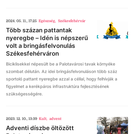
2024. 05. 11., 17:25
Egészség
,
Székesfehérvár
Több százan pattantak
nyeregbe – Idén is népszerű
volt a bringásfelvonulás
Székesfehérváron
Biciklisekkel népesült be a Palotavárosi tavak környéke
szombat délután. Az idei bringásfelvonuláson több száz
sportoló pattant nyeregbe azzal a céllal, hogy felhívják a
figyelmet a kerékpáros infrastruktúra fejlesztésének
szükségességére.
2023. 12. 10., 13:39
Kult
,
advent
Adventi díszbe öltözött