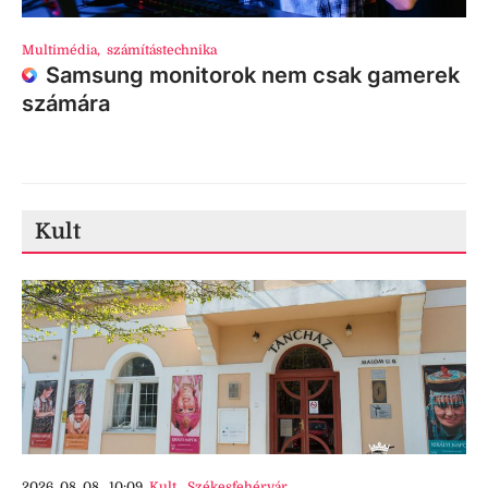
Multimédia
,
számítástechnika
Samsung monitorok nem csak gamerek
számára
Kult
2026. 08. 08., 10:09
Kult
,
Székesfehérvár