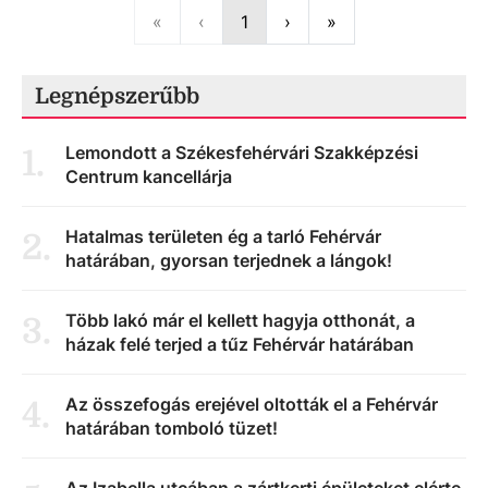
First
Previous
Next
Last
«
‹
1
›
»
Legnépszerűbb
Lemondott a Székesfehérvári Szakképzési
1
.
Centrum kancellárja
Hatalmas területen ég a tarló Fehérvár
2
.
határában, gyorsan terjednek a lángok!
Több lakó már el kellett hagyja otthonát, a
3
.
házak felé terjed a tűz Fehérvár határában
Az összefogás erejével oltották el a Fehérvár
4
.
határában tomboló tüzet!