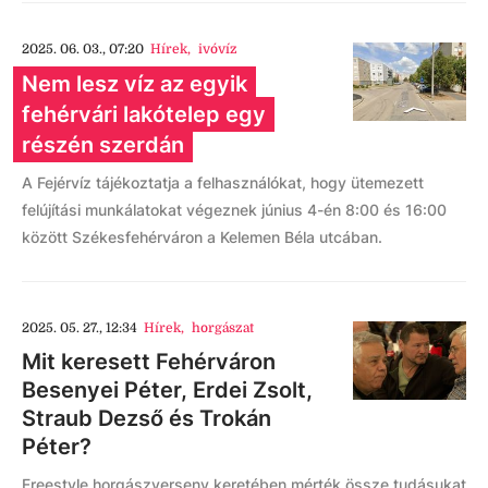
2025. 06. 03., 07:20
Hírek
,
ivóvíz
Nem lesz víz az egyik
fehérvári lakótelep egy
részén szerdán
A Fejérvíz tájékoztatja a felhasználókat, hogy ütemezett
felújítási munkálatokat végeznek június 4-én 8:00 és 16:00
között Székesfehérváron a Kelemen Béla utcában.
2025. 05. 27., 12:34
Hírek
,
horgászat
Mit keresett Fehérváron
Besenyei Péter, Erdei Zsolt,
Straub Dezső és Trokán
Péter?
Freestyle horgászverseny keretében mérték össze tudásukat