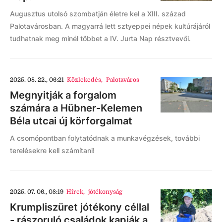
Augusztus utolsó szombatján életre kel a XIII. század
Palotavárosban. A magyarrá lett sztyeppei népek kultúrájáról
tudhatnak meg minél többet a IV. Jurta Nap résztvevői.
2025. 08. 22., 06:21
Közlekedés
,
Palotaváros
Megnyitják a forgalom
számára a Hübner-Kelemen
Béla utcai új körforgalmat
A csomópontban folytatódnak a munkavégzések, további
terelésekre kell számítani!
2025. 07. 06., 08:19
Hírek
,
jótékonyság
Krumpliszüret jótékony céllal
- rászoruló családok kapják a