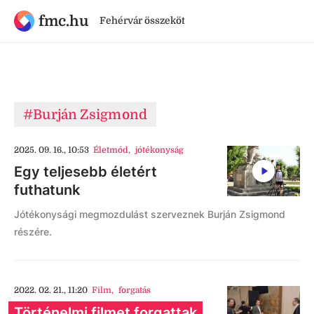
fmc.hu
Fehérvár összeköt
#Burján Zsigmond
2025. 09. 16., 10:53
Életmód
,
jótékonyság
Egy teljesebb életért
futhatunk
Jótékonysági megmozdulást szerveznek Burján Zsigmond
részére.
2022. 02. 21., 11:20
Film
,
forgatás
Történelmi filmet forgattak