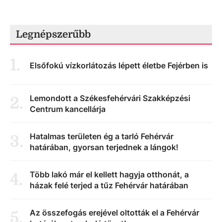
Legnépszerűbb
1
.
Elsőfokú vízkorlátozás lépett életbe Fejérben is
Lemondott a Székesfehérvári Szakképzési
2
.
Centrum kancellárja
Hatalmas területen ég a tarló Fehérvár
3
.
határában, gyorsan terjednek a lángok!
Több lakó már el kellett hagyja otthonát, a
4
.
házak felé terjed a tűz Fehérvár határában
Az összefogás erejével oltották el a Fehérvár
5
.