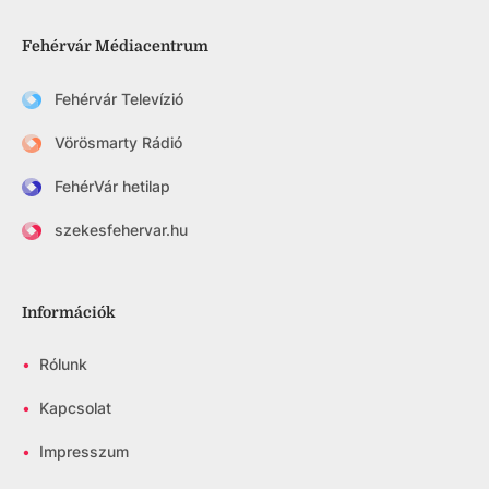
Fehérvár Médiacentrum
Fehérvár Televízió
Vörösmarty Rádió
FehérVár hetilap
szekesfehervar.hu
Információk
•
Rólunk
•
Kapcsolat
•
Impresszum