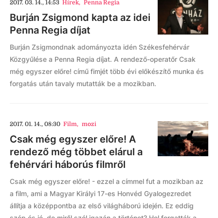
2017. 03. 14., 14:53
Hírek
,
Penna Regia
Burján Zsigmond kapta az idei
Penna Regia díjat
Burján Zsigmondnak adományozta idén Székesfehérvár
Közgyűlése a Penna Regia díjat. A rendező-operatőr Csak
még egyszer előre! című fimjét több évi előkészítő munka és
forgatás után tavaly mutatták be a mozikban.
2017. 01. 14., 08:30
Film
,
mozi
Csak még egyszer előre! A
rendező még többet elárul a
fehérvári háborús filmről
Csak még egyszer előre! - ezzel a címmel fut a mozikban az
a film, ami a Magyar Királyi 17-es Honvéd Gyalogezredet
állítja a középpontba az első világháború idején. Ez eddig
szép és jó, de miről szól igazán a történet? Hol forgatták a