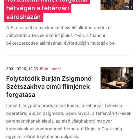
hétvégén a fehérvári
városházán
A Szétszakítva munkacímet viselő alkotás rendezői
változatát a tervek szerint június 4-én, a trianoni
békeszerződés aláírásának évfordulóján mutatják be.
2021. 07. 15., 13:25
Film
,
mozi
Folytatódik Burján Zsigmond
Szétszakítva című filmjének
forgatása
Ismét hiánypótló produkcióra készül a Fehérvár Televízió
operatőre, Burján Zsigmond. Sipos Gyula, a fehérvári 17-esek
parancsnokának életét, az első világháború magyar
katonáinak viszontagságait bemutató filmje, a Csak még
egyszer előre! folytatásán dolgozik.