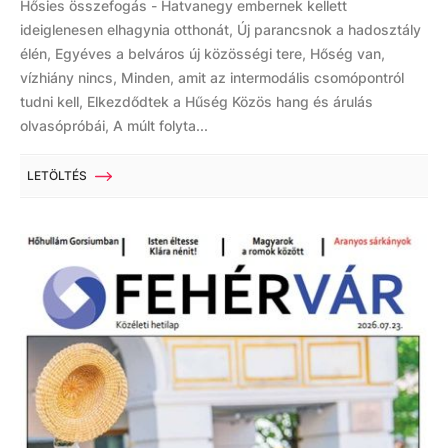
Hősies összefogás - Hatvanegy embernek kellett
ideiglenesen elhagynia otthonát, Új parancsnok a hadosztály
élén, Egyéves a belváros új közösségi tere, Hőség van,
vízhiány nincs, Minden, amit az intermodális csomópontról
tudni kell, Elkezdődtek a Hűség Közös hang és árulás
olvasópróbái, A múlt folyta...
LETÖLTÉS