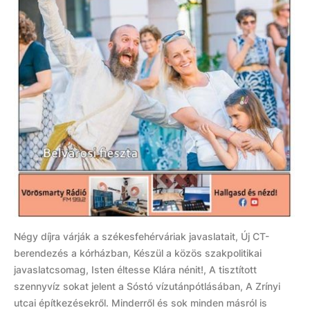
Négy díjra várják a székesfehérváriak javaslatait, Új CT-
berendezés a kórházban, Készül a közös szakpolitikai
javaslatcsomag, Isten éltesse Klára nénit!, A tisztított
szennyvíz sokat jelent a Sóstó vízutánpótlásában, A Zrínyi
utcai építkezésekről. Minderről és sok minden másról is