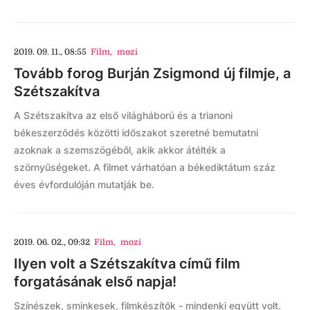
2019. 09. 11., 08:55
Film
,
mozi
Tovább forog Burján Zsigmond új filmje, a
Szétszakítva
A Szétszakítva az első világháború és a trianoni
békeszerződés közötti időszakot szeretné bemutatni
azoknak a szemszögéből, akik akkor átélték a
szörnyűségeket. A filmet várhatóan a békediktátum száz
éves évfordulóján mutatják be.
2019. 06. 02., 09:32
Film
,
mozi
Ilyen volt a Szétszakítva című film
forgatásának első napja!
Színészek, sminkesek, filmkészítők - mindenki együtt volt.