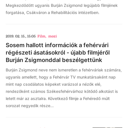
Megkezdődött ugyanis Burján Zsigmond legújabb filmjének
forgatása, Csákváron a Rehabilitációs intézetben.
2019. 02. 15., 15:05
Film
,
mozi
Sosem hallott információk a fehérvári
régészeti ásatásokról - újabb filmjéről
Burján Zsigmonddal beszélgettünk
Burján Zsigmond neve nem ismeretlen a fehérváriak számára,
ugyanis amellett, hogy a Fehérvár TV munkatársaként nap
mint nap csodálatos képeket varázsol a nézők elé,
rendezőként számos Székesfehérvárhoz kötődő alkotást is
letett már az asztalra. Következő filmje a Fehéredő múlt
sorozat negyedik része...