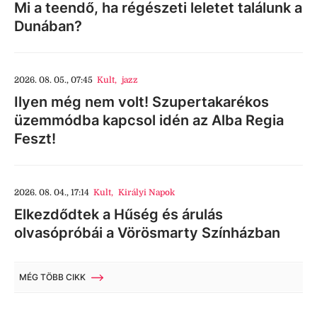
Mi a teendő, ha régészeti leletet találunk a
Dunában?
2026. 08. 05., 07:45
Kult
,
jazz
Ilyen még nem volt! Szupertakarékos
üzemmódba kapcsol idén az Alba Regia
Feszt!
2026. 08. 04., 17:14
Kult
,
Királyi Napok
Elkezdődtek a Hűség és árulás
olvasópróbái a Vörösmarty Színházban
MÉG TÖBB CIKK