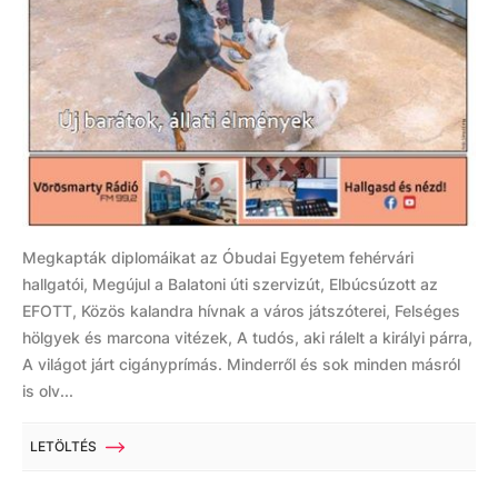
Megkapták diplomáikat az Óbudai Egyetem fehérvári
hallgatói, Megújul a Balatoni úti szervizút, Elbúcsúzott az
EFOTT, Közös kalandra hívnak a város játszóterei, Felséges
hölgyek és marcona vitézek, A tudós, aki rálelt a királyi párra,
A világot járt cigányprímás. Minderről és sok minden másról
is olv...
LETÖLTÉS