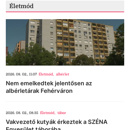
Életmód
2026. 08. 02., 11:07
Életmód
,
albérlet
Nem emelkedtek jelentősen az
albérletárak Fehérváron
2026. 08. 02., 08:35
Életmód
,
tábor
Vakvezető kutyák érkeztek a SZÉNA
Egyesület táborába