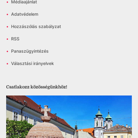
•
Médiaajánlat
•
Adatvédelem
•
Hozzászólás szabályzat
•
RSS
•
Panaszügyintézés
•
Választási irányelvek
Csatlakozz közösségünkhöz!