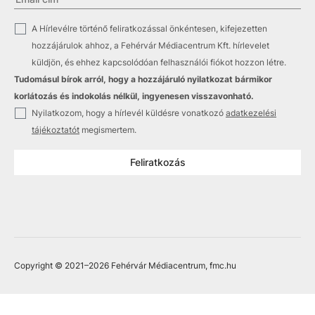
✓
A Hírlevélre történő feliratkozással önkéntesen, kifejezetten
hozzájárulok ahhoz, a Fehérvár Médiacentrum Kft. hírlevelet
küldjön, és ehhez kapcsolódóan felhasználói fiókot hozzon létre.
Tudomásul bírok arról, hogy a hozzájáruló nyilatkozat bármikor
korlátozás és indokolás nélkül, ingyenesen visszavonható.
✓
Nyilatkozom, hogy a hírlevél küldésre vonatkozó
adatkezelési
tájékoztatót
megismertem.
Feliratkozás
Copyright © 2021
–2026
Fehérvár Médiacentrum, fmc.hu