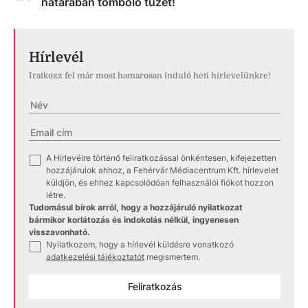
határában tomboló tüzet!
Hírlevél
Iratkozz fel már most hamarosan induló heti hírlevelünkre!
A Hírlevélre történő feliratkozással önkéntesen, kifejezetten
✓
hozzájárulok ahhoz, a Fehérvár Médiacentrum Kft. hírlevelet
küldjön, és ehhez kapcsolódóan felhasználói fiókot hozzon
létre.
Tudomásul bírok arról, hogy a hozzájáruló nyilatkozat
bármikor korlátozás és indokolás nélkül, ingyenesen
visszavonható.
Nyilatkozom, hogy a hírlevél küldésre vonatkozó
✓
adatkezelési tájékoztatót
megismertem.
Feliratkozás