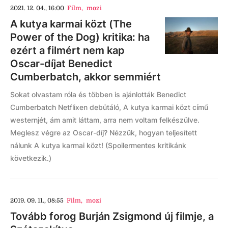
2021. 12. 04., 16:00
Film
,
mozi
A kutya karmai közt (The
Power of the Dog) kritika: ha
ezért a filmért nem kap
Oscar-díjat Benedict
Cumberbatch, akkor semmiért
Sokat olvastam róla és többen is ajánlották Benedict
Cumberbatch Netflixen debütáló, A kutya karmai közt című
westernjét, ám amit láttam, arra nem voltam felkészülve.
Meglesz végre az Oscar-díj? Nézzük, hogyan teljesített
nálunk A kutya karmai közt! (Spoilermentes kritikánk
következik.)
2019. 09. 11., 08:55
Film
,
mozi
Tovább forog Burján Zsigmond új filmje, a