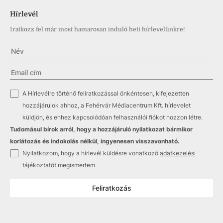
Hírlevél
Iratkozz fel már most hamarosan induló heti hírlevelünkre!
✓
A Hírlevélre történő feliratkozással önkéntesen, kifejezetten
hozzájárulok ahhoz, a Fehérvár Médiacentrum Kft. hírlevelet
küldjön, és ehhez kapcsolódóan felhasználói fiókot hozzon létre.
Tudomásul bírok arról, hogy a hozzájáruló nyilatkozat bármikor
korlátozás és indokolás nélkül, ingyenesen visszavonható.
✓
Nyilatkozom, hogy a hírlevél küldésre vonatkozó
adatkezelési
tájékoztatót
megismertem.
Feliratkozás