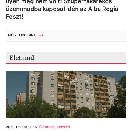
Ilyen még nem volt! Szupertakarékos
üzemmódba kapcsol idén az Alba Regia
Feszt!
MÉG TÖBB CIKK
Életmód
2026. 08. 02., 11:07
Életmód
,
albérlet