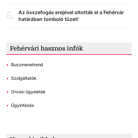
Az összefogás erejével oltották el a Fehérvár
5
.
határában tomboló tüzet!
Fehérvári hasznos infók
•
Buszmenetrend
•
Szolgáltatók
•
Orvosi ügyeletek
•
Ügyintézés