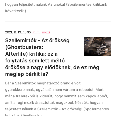
hogyan teljesített nálunk Az unoka! (Spoilermentes kritikánk
következik.)
2021. 11. 19., 16:35
Film
,
mozi
Szellemirtók - Az örökség
(Ghostbusters:
Afterlife) kritika: ez a
folytatás sem lett méltó
örököse a nagy elődöknek, de ez még
meglep bárkit is?
Bár a Szellemirtók meghatározó brandje volt
gyerekkoromnak, egyáltalán nem vártam a rebootot. Mert
már a trailerekből is kiderült, hogy semmit sem kapok abból,
amit a régi mozik árasztottak magukból. Nézzük, hogyan
teljesített nálunk a Szellemirtók - Az örökség! (Spoilermentes
kritikánk következik.)...