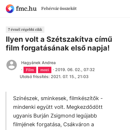
fmc.hu
Fehérvár összeköt
7 évnél régebbi cikk
Ilyen volt a Szétszakítva című
film forgatásának első napja!
Hagyánek Andrea
·
·
2019. 06. 02., 07:32
Film
mozi
Utolsó frissítés: 2021. 07. 15., 21:03
Színészek, sminkesek, filmkészítők -
mindenki együtt volt. Megkezdődött
ugyanis Burján Zsigmond legújabb
filmjének forgatása, Csákváron a