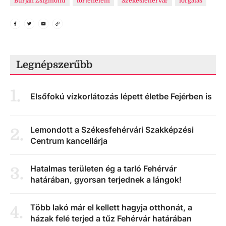
Burján Zsigmond
történelem
Székesfehérvár
forgatás
Legnépszerűbb
1
.
Elsőfokú vízkorlátozás lépett életbe Fejérben is
Lemondott a Székesfehérvári Szakképzési
2
.
Centrum kancellárja
Hatalmas területen ég a tarló Fehérvár
3
.
határában, gyorsan terjednek a lángok!
Több lakó már el kellett hagyja otthonát, a
4
.
házak felé terjed a tűz Fehérvár határában