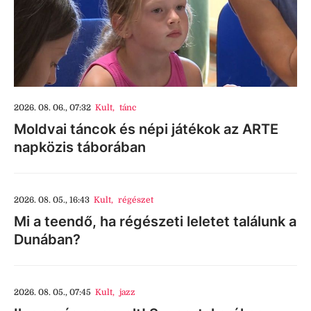
2026. 08. 06., 07:32
Kult
,
tánc
Moldvai táncok és népi játékok az ARTE
napközis táborában
2026. 08. 05., 16:43
Kult
,
régészet
Mi a teendő, ha régészeti leletet találunk a
Dunában?
2026. 08. 05., 07:45
Kult
,
jazz