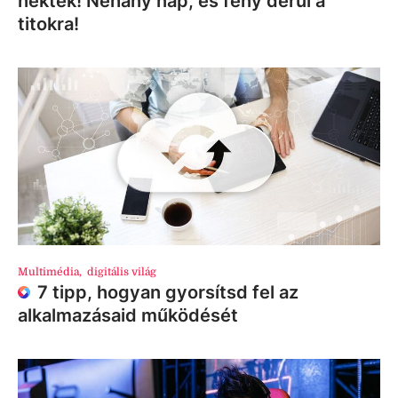
nektek! Néhány nap, és fény derül a
titokra!
Multimédia
,
digitális világ
7 tipp, hogyan gyorsítsd fel az
alkalmazásaid működését