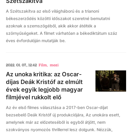
Szétszakítva
A Szétszakítva az első világháború és a trianoni
békeszerződés közötti időszakot szeretné bemutatni
azoknak a szemszögéből, akik akkor átélték a
szörnyűségeket. A filmet várhatóan a békediktátum száz
éves évfordulóján mutatják be.
2022. 01. 07., 12:42
Film
,
mozi
Az unoka kritika: az Oscar-
díjas Deák Kristóf az elmúlt
évek egyik legjobb magyar
filmjével rukkolt elő
Az év első filmes választása a 2017-ben Oscar-díjat
bezsebelő Deák Kristóf új produkciójára, Az unokára esett,
amelynek már az előzeteséből is egyből átjött, nem
szokványos nyomozós thrillerrel lesz dolgunk. Nézzük,