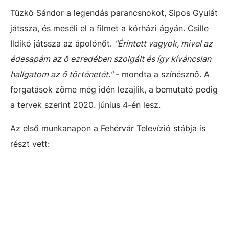
Tűzkő Sándor a legendás parancsnokot, Sipos Gyulát
játssza, és meséli el a filmet a kórházi ágyán. Csille
Ildikó játssza az ápolónőt.
"Érintett vagyok, mivel az
édesapám az ő ezredében szolgált és így kíváncsian
hallgatom az ő történetét."
- mondta a színésznő. A
forgatások zöme még idén lezajlik, a bemutató pedig
a tervek szerint 2020. június 4-én lesz.
Az első munkanapon a Fehérvár Televízió stábja is
részt vett: