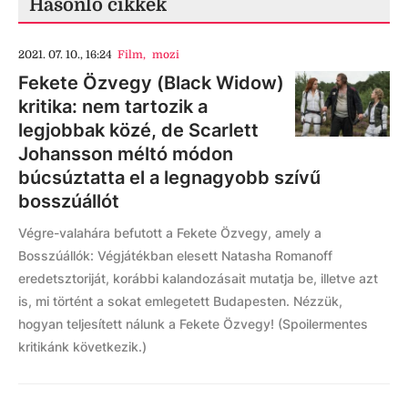
Hasonló cikkek
2021. 07. 10., 16:24
Film
,
mozi
Fekete Özvegy (Black Widow)
kritika: nem tartozik a
legjobbak közé, de Scarlett
Johansson méltó módon
búcsúztatta el a legnagyobb szívű
bosszúállót
Végre-valahára befutott a Fekete Özvegy, amely a
Bosszúállók: Végjátékban elesett Natasha Romanoff
eredetsztoriját, korábbi kalandozásait mutatja be, illetve azt
is, mi történt a sokat emlegetett Budapesten. Nézzük,
hogyan teljesített nálunk a Fekete Özvegy! (Spoilermentes
kritikánk következik.)